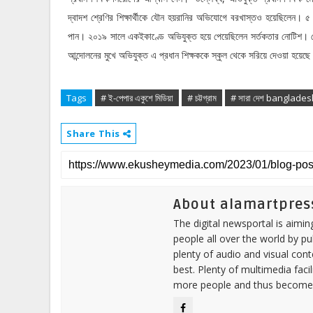
।
দ্বাদশ
শ্রেণির
শিক্ষার্থীকে
যৌন
হয়রানির
অভিযোগে
বরখাস্তও
হয়েছিলেন
৫
।
।
পান
২০১৯
সালে
একইকাণ্ডে
অভিযুক্ত
হয়ে
পেয়েছিলেন
সর্তকতার
নোটিশ
আন্দোলনের
মুখে
অভিযুক্ত
এ
প্রধান
শিক্ষককে
স্কুল
থেকে
সরিয়ে
দেওয়া
হয়েছে
Tags
# ই-পেপার একুশে মিডিয়া
# চট্টগ্রাম
# সারা দেশ banglade
Share This
About alamartpres
The digital newsportal is aimi
people all over the world by p
plenty of audio and visual cont
best. Plenty of multimedia fac
more people and thus become 