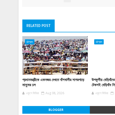
RELATED POST
চট্টগ্রাম
চট্টগ্রাম
প্রধানমন্ত্রীকে একনজর দেখতে বাঁশখালীর সাগরপাড়ে
উপকূলীয় বেড়িবাঁধের
মানুষের ঢল
টেকসই বেড়িবাঁধ নির
একুশে মিডিয়া
Aug 08, 2026
একুশে মিডিয়া
BLOGGER