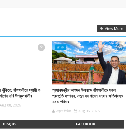
View More
চট্টগ্রাম
 ঝুঁকিতে, বাঁশখালীতে স্থায়ী ও
প্রধানমন্ত্রীর আগমন উপলক্ষে বাঁশখালীতে সকল
্মাণের দাবি উপকূলবাসীর
প্রস্তুতি সম্পন্ন, নতুন ঘর পাবেন বন্যায় ক্ষতিগ্রস্ত
১০০ পরিবার
Aug 08, 2026
একুশে মিডিয়া
Aug 08, 2026
DISQUS
FACEBOOK