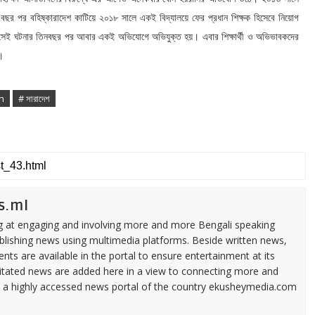
বছর
পর
বহিষ্কারাদেশ
কাটিয়ে
২০১৮
সালে
একই
বিদ্যালয়ে
ফের
প্রধান
শিক্ষক
হিসেবে
নিয়োগ
।
সেই
ঘটনার
তিনবছর
পর
আবার
একই
অভিযোগে
অভিযুক্ত
হয়
এবার
শিক্ষার্থী
ও
অভিভাবকদের
।
sh
# সারাদেশ
s.ml
ng at engaging and involving more and more Bengali speaking
ublishing news using multimedia platforms. Beside written news,
ents are available in the portal to ensure entertainment at its
ilitated news are added here in a view to connecting more and
a highly accessed news portal of the country ekusheymedia.com