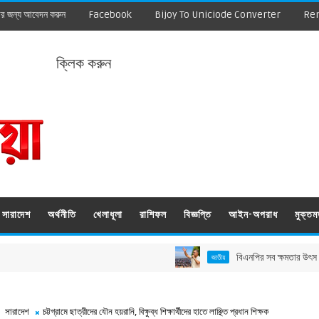
ার জন্য আবেদন করুন
Facebook
Bijoy To Uniciode Converter
Re
ক্লিক করুন
সারাদেশ
অর্থনীতি
খেলাধূলা
রাশিফল
বিজ্ঞপ্তি
আইন-অপরাধ
মুক্ত
বিএনপির সব ক্ষমতার উৎস জনগণ, সমর্থন থা
জাতীয়
সারাদেশ
চট্টগ্রামে ছাত্রীদের যৌন হয়রানি, বিক্ষুব্ধ শিক্ষার্থীদের হাতে লাঞ্ছিত প্রধান শিক্ষক