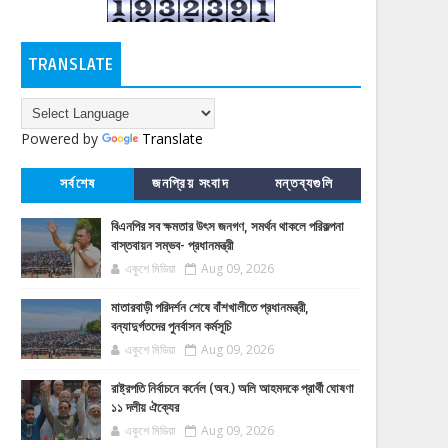
TRANSLATE
Powered by
Translate
সর্বশেষ
জনপ্রিয় সংবাদ
মন্তব্যগুলি
বিএনপির সব ক্ষমতার উৎস জনগণ, সমর্থন থাকলে পরিকল্পনা
বাস্তবায়ন সম্ভব- প্রধানমন্ত্রী
একুশে মিডিয়া
Aug 09, 2026
মাতারবাড়ী পরিদর্শন শেষে বাঁশখালীতে প্রধানমন্ত্রী,
বন্যাদুর্গতদের পুনর্বাসন কর্মসূচি
একুশে মিডিয়া
Aug 09, 2026
রাষ্ট্রপতি নির্বাচনে কর্নেল (অব.) অলি আহমদকে প্রার্থী ঘোষণা
১১ দলীয় ঐক্যের
একুশে মিডিয়া
Aug 09, 2026