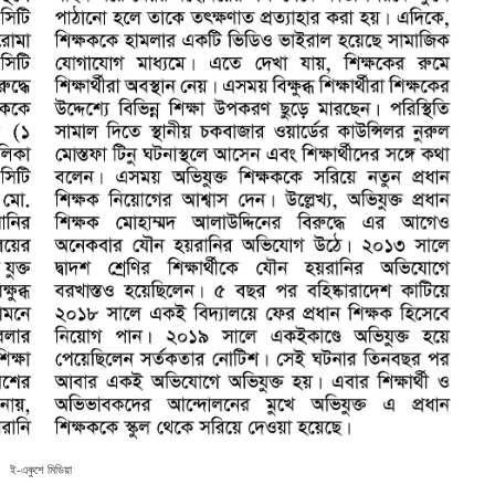
ই-একুশে মিডিয়া