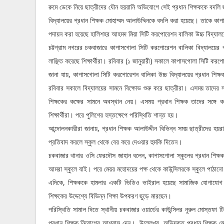
রুমে
ডেকে
নিয়ে
ছাত্রীদের
যৌন
হয়রানি
অভিযোগে
সেই
প্রধান
শিক্ষককে
বদলি
।
বিদ্যালয়ের
প্রধান
শিক্ষক
মোহাম্মদ
আলাউদ্দিনকে
বদলি
করা
হয়েছে
তাকে
কাপ
পদায়ন
করা
হয়েছে
হালিশহর
আহমদ
মিয়া
সিটি
করপোরেশন
বালিকা
উচ্চ
বিদ্যাল
চট্টগ্রাম
নগরের
চকবাজারে
কাপাসগোলা
সিটি
করপোরেশন
বালিকা
বিদ্যালয়ের
।
(
)
লাঞ্ছিত
করেছে
শিক্ষার্থীরা
রবিবার
১
জানুয়ারী
সকালে
কাপাসগোলা
সিটি
করপো
,
জানা
যায়
কাপাসগোলা
সিটি
করপোরেশন
বালিকা
উচ্চ
বিদ্যালয়ের
প্রধান
শিক্ষ
।
রবিবার
সকালে
বিদ্যালয়ের
সামনে
বিক্ষোভ
শুরু
করে
ছাত্রীরা
এসময়
তাদের
স
।
শিক্ষকের
কক্ষের
সামনে
অবস্থান
নেয়
এসময়
প্রধান
শিক্ষক
তাদের
সঙ্গে
ক
।
।
শিক্ষার্থীরা
পরে
পুলিশের
হস্তক্ষেপে
পরিস্থিতি
শান্ত
হয়
,
আন্দোলনকারীরা
জানায়
প্রধান
শিক্ষক
আলাউদ্দীন
বিভিন্ন
সময়
ছাত্রীদের
হয়রা
।
প্রতিবাদ
করলে
স্কুল
থেকে
বের
করে
দেওয়ার
হুমকি
দিতেন
,
চকবাজার
থানার
ওসি
ফেরদৌস
জাহান
বলেন
কাপাসগোলা
স্কুলের
প্রধান
শিক্ষ
।
আমরা
স্কুলে
যাই
পরে
মেয়র
মহোদয়ের
পক্ষ
থেকে
কাউন্সিলরকে
স্কুলে
পাঠানো
,
এদিকে
শিক্ষককে
হামলার
একটি
ভিডিও
ভাইরাল
হয়েছে
সামাজিক
যোগাযোগ
।
শিক্ষকের
উদ্দেশ্যে
বিভিন্ন
শিক্ষা
উপকরণ
ছুড়ে
মারছেন
পরিস্থিতি
সামাল
দিতে
স্থানীয়
চকবাজার
ওয়ার্ডের
কাউন্সিলর
নুরুল
মোস্তফা
টি
।
,
প্রধান
শিক্ষক
নিয়োগের
আশ্বাস
দেন
উল্লেখ্য
অভিযুক্ত
প্রধান
শিক্ষক
মো