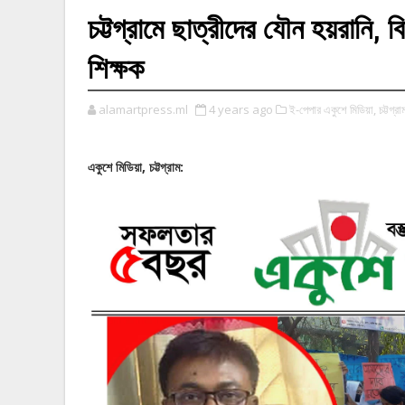
চট্টগ্রামে ছাত্রীদের যৌন হয়রানি, বিক্
শিক্ষক
alamartpress.ml
4 years ago
ই-পেপার একুশে মিডিয়া,
চট্টগ্রা
,
:
একুশে
মিডিয়া
চট্টগ্রাম