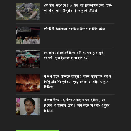
ভোলায় নিখোঁজের ৫ দিন পর রিকশাচালকের হাত-
পা বাঁধা লাশ উদ্ধার!। একুশে মিডিয়া
পাঁচবিবি উপজেলা মসজিদ ইমাম সমিতি গঠন
ভোলার বোরহানউদ্দিনে দুই বাসের মুখোমুখি
সংঘর্ষ: ড্রাইভারসহ আহত ১৫
বাঁশখালীতে বাড়িতে রান্নার কাজে ব্যবহৃত গ্যাস
সিলিন্ডার বিস্ফোরণে পুড়ে গেছে ৫ বাড়ি-একুশে
মিডিয়া
বাঁশখালীতে ১২ দিনে একই বরের ২বিয়ে, বর
বিদেশ পালানোর চেষ্টা! আদালতে মামলা-একুশে
মিডিয়া