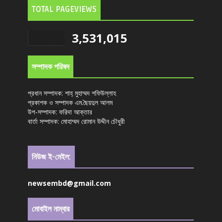
TOTAL PAGEVIEWS
3,531,015
সম্পাদক পরিষদ
প্রধান সম্পাদক: শাহ্ মুহাম্মদ শফিউল্লাহ
প্রকাশক ও সম্পাদক এম.ছৈয়দুল আলম
উপ-সম্পাদক: ফরিদা আক্তার
বার্তা সম্পাদক: মোহাম্মদ রোমান উদ্দীন চৌধুরী
নিউজ ই-মেইল:
newsembd@gmail.com
মোবাইল নাম্বার