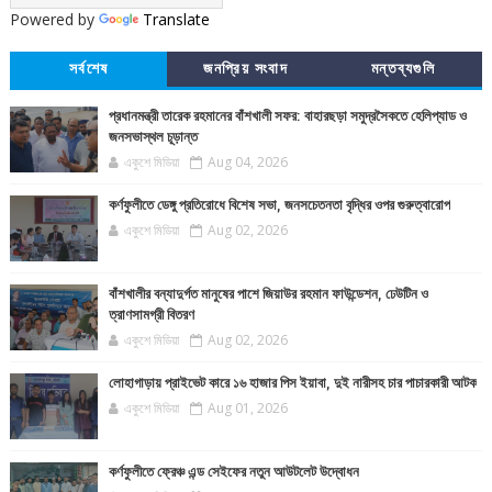
Powered by
Translate
সর্বশেষ
জনপ্রিয় সংবাদ
মন্তব্যগুলি
প্রধানমন্ত্রী তারেক রহমানের বাঁশখালী সফর: বাহারছড়া সমুদ্রসৈকতে হেলিপ্যাড ও
জনসভাস্থল চূড়ান্ত
একুশে মিডিয়া
Aug 04, 2026
কর্ণফুলীতে ডেঙ্গু প্রতিরোধে বিশেষ সভা, জনসচেতনতা বৃদ্ধির ওপর গুরুত্বারোপ
একুশে মিডিয়া
Aug 02, 2026
বাঁশখালীর বন্যাদুর্গত মানুষের পাশে জিয়াউর রহমান ফাউন্ডেশন, ঢেউটিন ও
ত্রাণসামগ্রী বিতরণ
একুশে মিডিয়া
Aug 02, 2026
লোহাগাড়ায় প্রাইভেট কারে ১৬ হাজার পিস ইয়াবা, দুই নারীসহ চার পাচারকারী আটক
একুশে মিডিয়া
Aug 01, 2026
কর্ণফুলীতে ফ্রেঞ্চ এন্ড সেইফের নতুন আউটলেট উদ্বোধন