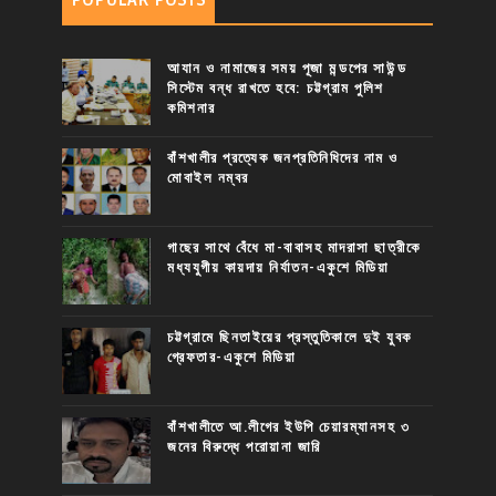
আযান ও নামাজের সময় পূজা মন্ডপের সাউন্ড
সিস্টেম বন্ধ রাখতে হবে: চট্টগ্রাম পুলিশ
কমিশনার
বাঁশখালীর প্রত্যেক জনপ্রতিনিধিদের নাম ও
মোবাইল নম্বর
গাছের সাথে বেঁধে মা-বাবাসহ মাদরাসা ছাত্রীকে
মধ্যযুগীয় কায়দায় নির্যাতন-একুশে মিডিয়া
চট্টগ্রামে ছিনতাইয়ের প্রস্তুতিকালে দুই যুবক
গ্রেফতার-একুশে মিডিয়া
বাঁশখালীতে আ.লীগের ইউপি চেয়ারম্যানসহ ৩
জনের বিরুদ্ধে পরোয়ানা জারি