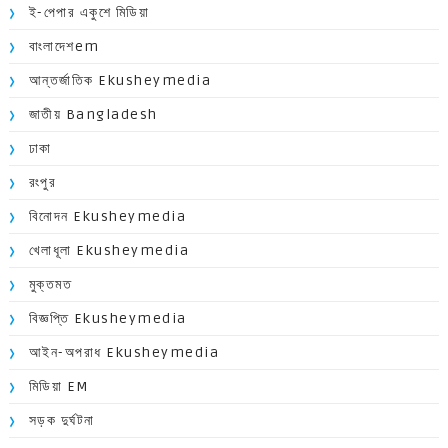
ই-পেপার একুশে মিডিয়া
বাংলাদেশem
আন্তর্জাতিক Ekusheymedia
জাতীয় Bangladesh
ঢাকা
রংপুর
বিনোদন Ekusheymedia
খেলাধূলা Ekusheymedia
মুক্তমত
বিজ্ঞপ্তি Ekusheymedia
আইন-অপরাধ Ekusheymedia
মিডিয়া EM
সড়ক দুর্ঘটনা