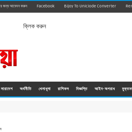
ার জন্য আবেদন করুন
Facebook
Bijoy To Uniciode Converter
Re
ক্লিক করুন
সারাদেশ
অর্থনীতি
খেলাধূলা
রাশিফল
বিজ্ঞপ্তি
আইন-অপরাধ
মুক্ত
ঠন