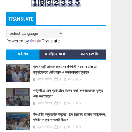
TRANSLATE
Powered by
Translate
সর্বশেষ
জনপ্রিয় সংবাদ
মন্তব্যগুলি
প্রধানমন্ত্রী তারেক রহমানের বাঁশখালী সফর: বাহারছড়া
সমুদ্রসৈকতে হেলিপ্যাড ও জনসভাস্থল চূড়ান্ত
একুশে মিডিয়া
Aug 04, 2026
কর্ণফুলীতে ডেঙ্গু প্রতিরোধে বিশেষ সভা, জনসচেতনতা বৃদ্ধির
ওপর গুরুত্বারোপ
একুশে মিডিয়া
Aug 02, 2026
বাঁশখালীর বন্যাদুর্গত মানুষের পাশে জিয়াউর রহমান ফাউন্ডেশন,
ঢেউটিন ও ত্রাণসামগ্রী বিতরণ
একুশে মিডিয়া
Aug 02, 2026