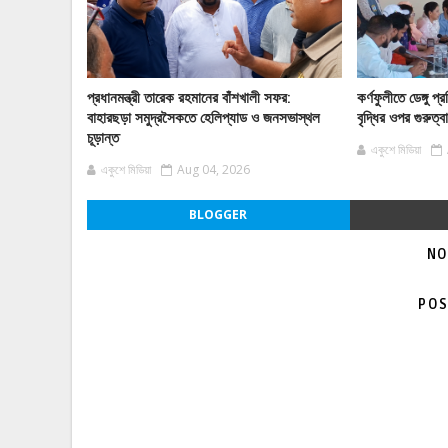
প্রধানমন্ত্রী তারেক রহমানের বাঁশখালী সফর:
কর্ণফুলীতে ডেঙ্গু
বাহারছড়া সমুদ্রসৈকতে হেলিপ্যাড ও জনসভাস্থল
বৃদ্ধির ওপর গুরুত্
চূড়ান্ত
একুশে মিডিয়া
একুশে মিডিয়া
Aug 04, 2026
BLOGGER
NO
POS