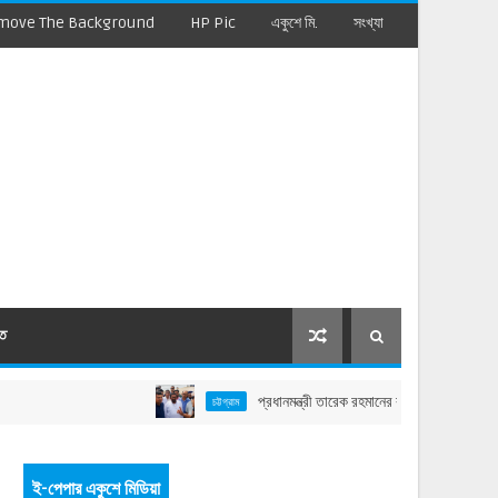
move The Background
HP Pic
একুশে মি.
সংখ্যা
মত
প্রধানমন্ত্রী তারেক রহমানের বাঁশখালী সফর: বাহারছড়া সমুদ্
চট্টগ্রাম
ই-পেপার একুশে মিডিয়া