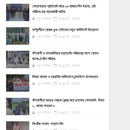
লোহাগাড়ায় প্রাইভেট কারে ১৬ হাজার পিস ইয়াবা, দুই
নারীসহ চার পাচারকারী আটক
একুশে মিডিয়া
Aug 01, 2026
কর্ণফুলীতে ফ্রেঞ্চ এন্ড সেইফের নতুন আউটলেট উদ্বোধন
একুশে মিডিয়া
Aug 01, 2026
বাঁশখালী ও সাতকানিয়ার বন্যাদুর্গত পরিবারের পাশে গ্লোব-
জনকণ্ঠ শিল্প পরিবার
একুশে মিডিয়া
Aug 01, 2026
মিথ্যা মামলা ও হয়রানির অভিযোগে চন্দনাইশে মানববন্ধন
একুশে মিডিয়া
Aug 01, 2026
বাঁশখালীতে মাছের ঘেরকে কেন্দ্র করে দুপক্ষের গোলাগুলি: নিহত
১, আহত অন্তত ৮
একুশে মিডিয়া
Aug 01, 2026
নিখোঁজ সংবাদ: সন্ধান দিন