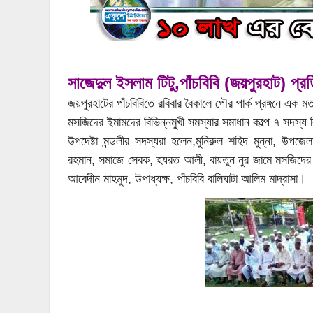
সাজেদুল ইসলাম টিটু,পাঁচবিবি (জয়পুরহাট) প্
জয়পুরহাটের পাঁচবিবিতে রবিবার বৈকালে পৌর পার্ক প্রঙ্গনে এ
মসজিদের ইমামদের বিভিন্নমুখী সমস্যার সমাধান কল্পে ৭ সদস্য বিশ
উপদেষ্টা মন্ডলীর সদস্যরা হলেন,মুনিরুল শহিদ মুন্না, উপজেলা
রহমান, সমাজে সেবক, হযরত আলী, বায়তুন নুর জামে মসজিদের প
আবেদীন মাহমুদ, উপাধ্যক্ষ, পাঁচবিবি বালিঘাটা আলিম মাদ্রাসা।