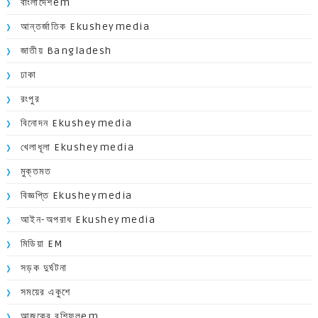
বাংলাদেশem
আন্তর্জাতিক Ekusheymedia
জাতীয় Bangladesh
ঢাকা
রংপুর
বিনোদন Ekusheymedia
খেলাধূলা Ekusheymedia
মুক্তমত
বিজ্ঞপ্তি Ekusheymedia
আইন-অপরাধ Ekusheymedia
মিডিয়া EM
সড়ক দুর্ঘটনা
সময়ের একুশে
আজকের রশিফলem