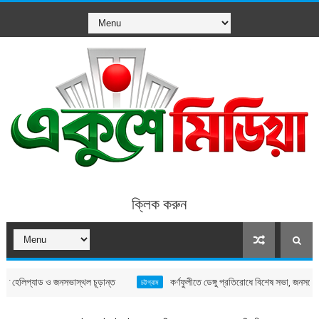
ক্লিক করুন
প্যাড ও জনসভাস্থল চূড়ান্ত
কর্ণফুলীতে ডেঙ্গু প্রতিরোধে বিশেষ সভা, জনসচেতনতা বৃদ্
চট্টগ্রাম