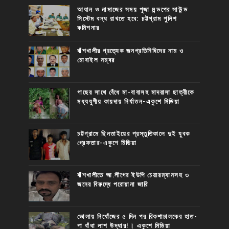
আযান ও নামাজের সময় পূজা মন্ডপের সাউন্ড
সিস্টেম বন্ধ রাখতে হবে: চট্টগ্রাম পুলিশ
কমিশনার
বাঁশখালীর প্রত্যেক জনপ্রতিনিধিদের নাম ও
মোবাইল নম্বর
গাছের সাথে বেঁধে মা-বাবাসহ মাদরাসা ছাত্রীকে
মধ্যযুগীয় কায়দায় নির্যাতন-একুশে মিডিয়া
চট্টগ্রামে ছিনতাইয়ের প্রস্তুতিকালে দুই যুবক
গ্রেফতার-একুশে মিডিয়া
বাঁশখালীতে আ.লীগের ইউপি চেয়ারম্যানসহ ৩
জনের বিরুদ্ধে পরোয়ানা জারি
ভোলায় নিখোঁজের ৫ দিন পর রিকশাচালকের হাত-
পা বাঁধা লাশ উদ্ধার!। একুশে মিডিয়া