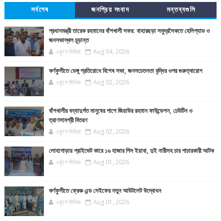
সর্বশেষ
জনপ্রিয় সংবাদ
মন্তব্যগুলি
প্রধানমন্ত্রী তারেক রহমানের বাঁশখালী সফর: বাহারছড়া সমুদ্রসৈকতে হেলিপ্যাড ও
জনসভাস্থল চূড়ান্ত
একুশে মিডিয়া
Aug 04, 2026
কর্ণফুলীতে ডেঙ্গু প্রতিরোধে বিশেষ সভা, জনসচেতনতা বৃদ্ধির ওপর গুরুত্বারোপ
একুশে মিডিয়া
Aug 02, 2026
বাঁশখালীর বন্যাদুর্গত মানুষের পাশে জিয়াউর রহমান ফাউন্ডেশন, ঢেউটিন ও
ত্রাণসামগ্রী বিতরণ
একুশে মিডিয়া
Aug 02, 2026
লোহাগাড়ায় প্রাইভেট কারে ১৬ হাজার পিস ইয়াবা, দুই নারীসহ চার পাচারকারী আটক
একুশে মিডিয়া
Aug 01, 2026
কর্ণফুলীতে ফ্রেঞ্চ এন্ড সেইফের নতুন আউটলেট উদ্বোধন
একুশে মিডিয়া
Aug 01, 2026