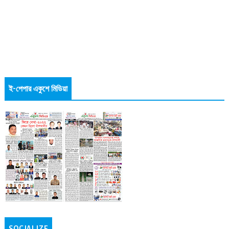
ই-পেপার একুশে মিডিয়া