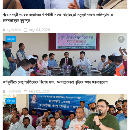
প্রধানমন্ত্রী তারেক রহমানের বাঁশখালী সফর: বাহারছড়া সমুদ্রসৈকতে হেলিপ্যাড ও
জনসভাস্থল চূড়ান্ত
একুশে মিডিয়া
Aug 04, 2026
চট্টগ্রাম
কর্ণফুলীতে ডেঙ্গু প্রতিরোধে বিশেষ সভা, জনসচেতনতা বৃদ্ধির ওপর গুরুত্বারোপ
একুশে মিডিয়া
Aug 02, 2026
চট্টগ্রাম