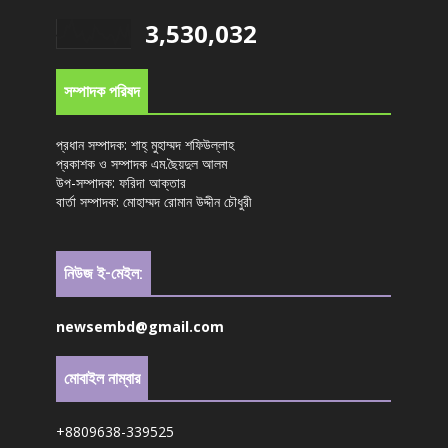
3,530,032
সম্পাদক পরিষদ
প্রধান সম্পাদক: শাহ্ মুহাম্মদ শফিউল্লাহ
প্রকাশক ও সম্পাদক এম.ছৈয়দুল আলম
উপ-সম্পাদক: ফরিদা আক্তার
বার্তা সম্পাদক: মোহাম্মদ রোমান উদ্দীন চৌধুরী
নিউজ ই-মেইল:
newsembd@gmail.com
মোবাইল নাম্বার
+8809638-339525