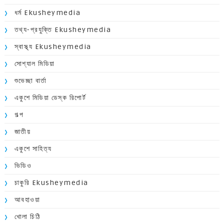
ধর্ম Ekusheymedia
তথ্য-প্রযুক্তি Ekusheymedia
স্বাস্থ্য Ekusheymedia
সোশ্যাল মিডিয়া
শুভেচ্ছা বার্তা
একুশে মিডিয়া ডেস্ক রিপোর্ট
গল্প
জাতীয়
একুশে সাহিত্য
ভিডিও
চাকুরি Ekusheymedia
আবহাওয়া
খোলা চিঠি