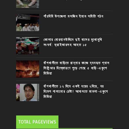
পাঁচবিবি উপজেলা মসজিদ ইমাম সমিতি গঠন
ভোলার বোরহানউদ্দিনে দুই বাসের মুখোমুখি
সংঘর্ষ: ড্রাইভারসহ আহত ১৫
বাঁশখালীতে বাড়িতে রান্নার কাজে ব্যবহৃত গ্যাস
সিলিন্ডার বিস্ফোরণে পুড়ে গেছে ৫ বাড়ি-একুশে
মিডিয়া
বাঁশখালীতে ১২ দিনে একই বরের ২বিয়ে, বর
বিদেশ পালানোর চেষ্টা! আদালতে মামলা-একুশে
মিডিয়া
TOTAL PAGEVIEWS