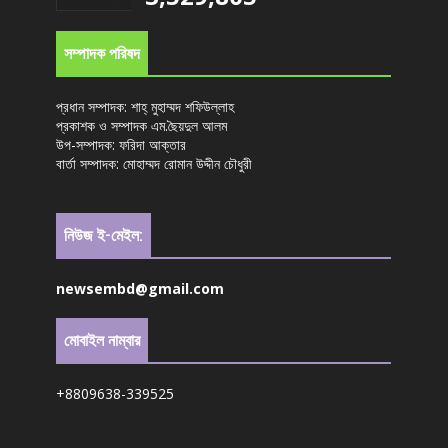
সম্পাদক পরিষদ
প্রধান সম্পাদক: শাহ্ মুহাম্মদ শফিউল্লাহ
প্রকাশক ও সম্পাদক এম.ছৈয়দুল আলম
উপ-সম্পাদক: ফরিদা আক্তার
বার্তা সম্পাদক: মোহাম্মদ রোমান উদ্দীন চৌধুরী
নিউজ ই-মেইল:
newsembd@gmail.com
মোবাইল নাম্বার
+8809638-339525