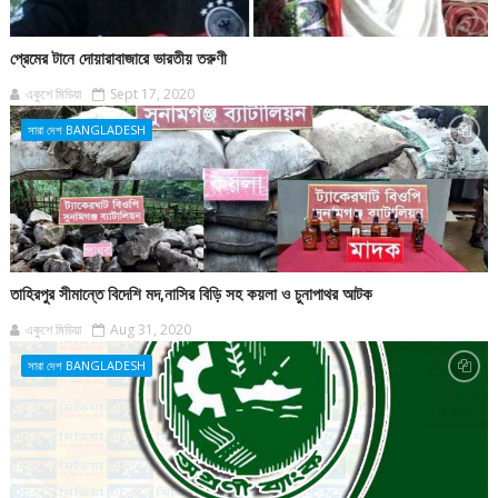
প্রেমের টানে দোয়ারাবাজারে ভারতীয় তরুণী
একুশে মিডিয়া
Sept 17, 2020
সারা দেশ BANGLADESH
তাহিরপুর সীমান্তে বিদেশি মদ,নাসির বিড়ি সহ কয়লা ও চুনাপাথর আটক
একুশে মিডিয়া
Aug 31, 2020
সারা দেশ BANGLADESH