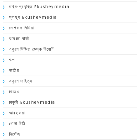
তথ্য-প্রযুক্তি Ekusheymedia
স্বাস্থ্য Ekusheymedia
সোশ্যাল মিডিয়া
শুভেচ্ছা বার্তা
একুশে মিডিয়া ডেস্ক রিপোর্ট
গল্প
জাতীয়
একুশে সাহিত্য
ভিডিও
চাকুরি Ekusheymedia
আবহাওয়া
খোলা চিঠি
নিখোঁজ