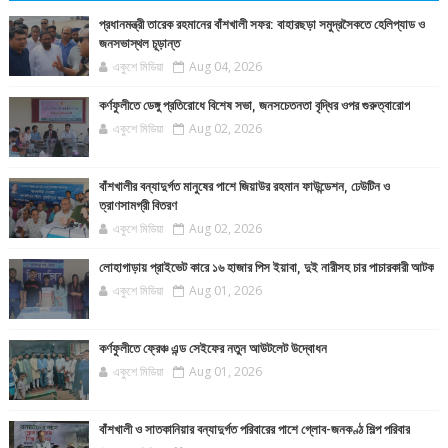
প্রধানমন্ত্রী তারেক রহমানের বাঁশখালী সফর: বাহারছড়া সমুদ্রসৈকতে হেলিপ্যাড ও
জনসভাস্থল চূড়ান্ত
একুশে মিডিয়া
Aug 04, 2026
কর্ণফুলীতে ডেঙ্গু প্রতিরোধে বিশেষ সভা, জনসচেতনতা বৃদ্ধির ওপর গুরুত্বারোপ
একুশে মিডিয়া
Aug 02, 2026
বাঁশখালীর বন্যাদুর্গত মানুষের পাশে জিয়াউর রহমান ফাউন্ডেশন, ঢেউটিন ও
ত্রাণসামগ্রী বিতরণ
একুশে মিডিয়া
Aug 02, 2026
লোহাগাড়ায় প্রাইভেট কারে ১৬ হাজার পিস ইয়াবা, দুই নারীসহ চার পাচারকারী আটক
একুশে মিডিয়া
Aug 01, 2026
কর্ণফুলীতে ফ্রেঞ্চ এন্ড সেইফের নতুন আউটলেট উদ্বোধন
একুশে মিডিয়া
Aug 01, 2026
বাঁশখালী ও সাতকানিয়ার বন্যাদুর্গত পরিবারের পাশে গ্লোব-জনকণ্ঠ শিল্প পরিবার