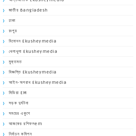
জাতীয় Bangladesh
ঢাকা
রংপুর
বিনোদন Ekusheymedia
খেলাধূলা Ekusheymedia
মুক্তমত
বিজ্ঞপ্তি Ekusheymedia
আইন-অপরাধ Ekusheymedia
মিডিয়া EM
সড়ক দুর্ঘটনা
সময়ের একুশে
আজকের রশিফলem
নির্বাচন কমিশন