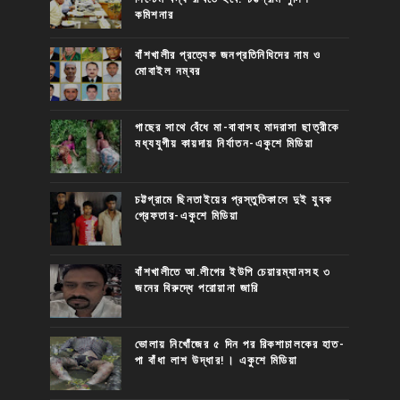
কমিশনার
বাঁশখালীর প্রত্যেক জনপ্রতিনিধিদের নাম ও
মোবাইল নম্বর
গাছের সাথে বেঁধে মা-বাবাসহ মাদরাসা ছাত্রীকে
মধ্যযুগীয় কায়দায় নির্যাতন-একুশে মিডিয়া
চট্টগ্রামে ছিনতাইয়ের প্রস্তুতিকালে দুই যুবক
গ্রেফতার-একুশে মিডিয়া
বাঁশখালীতে আ.লীগের ইউপি চেয়ারম্যানসহ ৩
জনের বিরুদ্ধে পরোয়ানা জারি
ভোলায় নিখোঁজের ৫ দিন পর রিকশাচালকের হাত-
পা বাঁধা লাশ উদ্ধার!। একুশে মিডিয়া