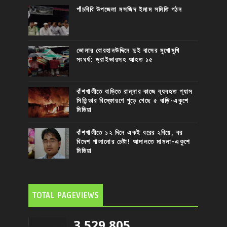
পাঁচবিবি উপজেলা মসজিদ ইমাম সমিতি গঠন
ভোলার বোরহানউদ্দিনে দুই বাসের মুখোমুখি
সংঘর্ষ: ড্রাইভারসহ আহত ১৫
বাঁশখালীতে বাড়িতে রান্নার কাজে ব্যবহৃত গ্যাস
সিলিন্ডার বিস্ফোরণে পুড়ে গেছে ৫ বাড়ি-একুশে
মিডিয়া
বাঁশখালীতে ১২ দিনে একই বরের ২বিয়ে, বর
বিদেশ পালানোর চেষ্টা! আদালতে মামলা-একুশে
মিডিয়া
TOTAL PAGEVIEWS
3,529,805