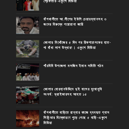
গ্রেফতার-একুশে মিডিয়া
বাঁশখালীতে আ.লীগের ইউপি চেয়ারম্যানসহ ৩
জনের বিরুদ্ধে পরোয়ানা জারি
ভোলায় নিখোঁজের ৫ দিন পর রিকশাচালকের হাত-
পা বাঁধা লাশ উদ্ধার!। একুশে মিডিয়া
পাঁচবিবি উপজেলা মসজিদ ইমাম সমিতি গঠন
ভোলার বোরহানউদ্দিনে দুই বাসের মুখোমুখি
সংঘর্ষ: ড্রাইভারসহ আহত ১৫
বাঁশখালীতে বাড়িতে রান্নার কাজে ব্যবহৃত গ্যাস
সিলিন্ডার বিস্ফোরণে পুড়ে গেছে ৫ বাড়ি-একুশে
মিডিয়া