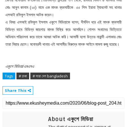
জেলার মনোহরদী উপজেলার পৌরসভাস্ত মন্দিরের পাশ থেকে, রবিবার বিকাল ৬ ঘটিকার সময়
মোঃ আবুল কালাম (২৫) নামে এক মাদক ব্যবসায়ীকে ৫৫ পিস ইয়াবা ট্যাবলেট সহ থানার
এসআই রফিকুল ইসলাম আটক করেন।
এ বিষয় এসআই রফিকুল ইসলাম একুশে মিডিয়াকে বলেন, দীর্ঘদিন ধরে এই মাদক ব্যবসায়ী
বিভিন্ন ভাবে বিভিন্ন জায়গায় মাদক বিক্রি করে আসছিল। গোপন সংবাদের ভিত্তিতে
অভিযান পরিচালনা করে তাকে আমরা আটক করি। আসামী হলো উত্তর নারান্দী এলাকার মোঃ
তারা মিয়ার ছেলে। মনোহরদী থানায় এই আসামীর বিরুদ্ধে মাদক আইনে মামলা রুজু হয়েছে।
একুশে মিডিয়া/এমএসএ
Tags
# ঢাকা
# সারা দেশ bangladesh
Share This
About একুশে মিডিয়া
The digital newsportal is aiming at