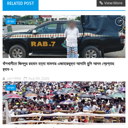
View More
RELATED POST
চট্টগ্রাম
বাঁশখালীতে জিল্লুর রহমান হত্যা মামলার এজাহারভুক্ত আসামি মুন্সি আলম গ্রেপ্তার:
র‍্যাব-৭
একুশে মিডিয়া
Aug 09, 2026
চট্টগ্রাম