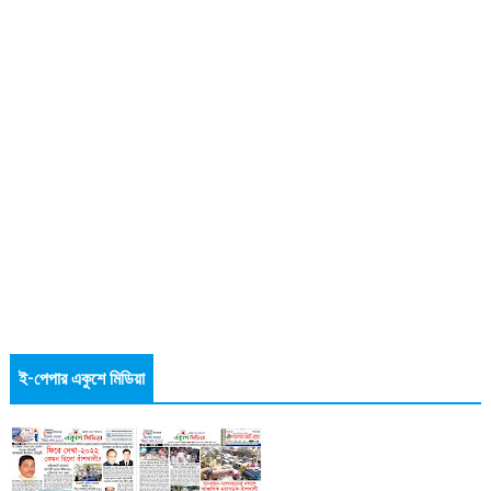
ই-পেপার একুশে মিডিয়া