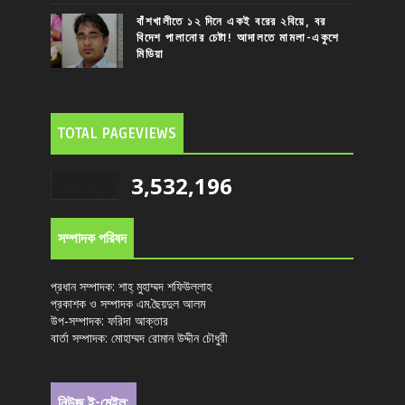
বাঁশখালীতে ১২ দিনে একই বরের ২বিয়ে, বর
বিদেশ পালানোর চেষ্টা! আদালতে মামলা-একুশে
মিডিয়া
TOTAL PAGEVIEWS
3,532,196
সম্পাদক পরিষদ
প্রধান সম্পাদক: শাহ্ মুহাম্মদ শফিউল্লাহ
প্রকাশক ও সম্পাদক এম.ছৈয়দুল আলম
উপ-সম্পাদক: ফরিদা আক্তার
বার্তা সম্পাদক: মোহাম্মদ রোমান উদ্দীন চৌধুরী
নিউজ ই-মেইল: