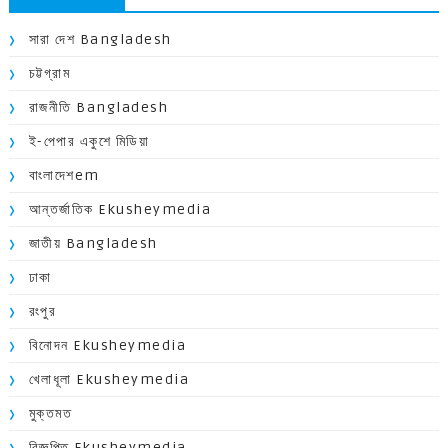
সারা দেশ Bangladesh
চট্টগ্রাম
রাজনীতি Bangladesh
ই-পেপার একুশে মিডিয়া
বাংলাদেশem
আন্তর্জাতিক Ekusheymedia
জাতীয় Bangladesh
ঢাকা
রংপুর
বিনোদন Ekusheymedia
খেলাধূলা Ekusheymedia
মুক্তমত
বিজ্ঞপ্তি Ekusheymedia