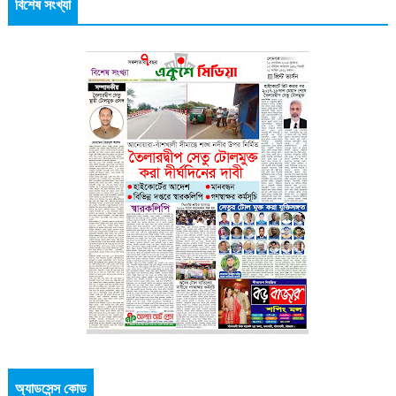
বিশেষ সংখ্যা
অ্যাডসেন্স কোড