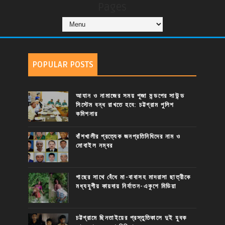
Pages
POPULAR POSTS
আযান ও নামাজের সময় পূজা মন্ডপের সাউন্ড
সিস্টেম বন্ধ রাখতে হবে: চট্টগ্রাম পুলিশ
কমিশনার
বাঁশখালীর প্রত্যেক জনপ্রতিনিধিদের নাম ও
মোবাইল নম্বর
গাছের সাথে বেঁধে মা-বাবাসহ মাদরাসা ছাত্রীকে
মধ্যযুগীয় কায়দায় নির্যাতন-একুশে মিডিয়া
চট্টগ্রামে ছিনতাইয়ের প্রস্তুতিকালে দুই যুবক