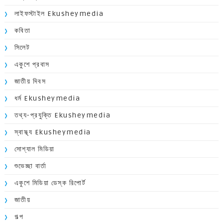
লাইফস্টাইল Ekusheymedia
কবিতা
সিলেট
একুশে প্রবাস
জাতীয় দিবস
ধর্ম Ekusheymedia
তথ্য-প্রযুক্তি Ekusheymedia
স্বাস্থ্য Ekusheymedia
সোশ্যাল মিডিয়া
শুভেচ্ছা বার্তা
একুশে মিডিয়া ডেস্ক রিপোর্ট
জাতীয়
গল্প