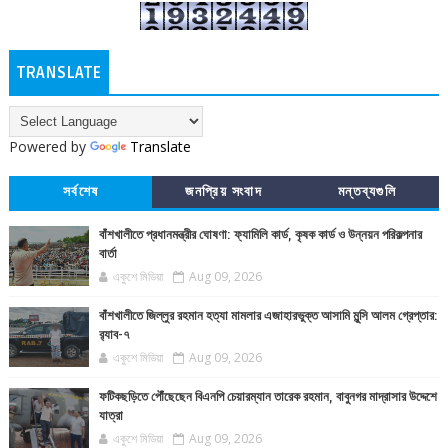
TRANSLATE
Powered by
Translate
সর্বশেষ
জনপ্রিয় সংবাদ
মন্তব্যগুলি
বাঁশখালীতে প্রধানমন্ত্রীর ঘোষণা: ফ্যামিলি কার্ড, কৃষক কার্ড ও উন্নয়ন পরিকল্পনার
বার্তা
একুশে মিডিয়া
Aug 09, 2026
বাঁশখালীতে জিল্লুর রহমান হত্যা মামলার এজাহারভুক্ত আসামি মুন্সি আলম গ্রেপ্তার:
র‍্যাব-৭
একুশে মিডিয়া
Aug 09, 2026
ফটিকছড়িতে পৌঁছেছেন বিএনপি চেয়ারম্যান তারেক রহমান, বাবুনগর মাদ্রাসার উদ্দেশে
যাত্রা
একুশে মিডিয়া
Aug 09, 2026