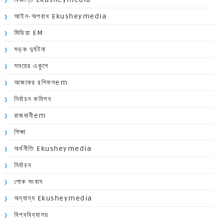
আইন-অপরাধ Ekusheymedia
মিডিয়া EM
সড়ক দুর্ঘটনা
সময়ের একুশে
আজকের রশিফলem
নির্বাচন কমিশন
রাজধানীem
শিক্ষা
অর্থনীতি Ekusheymedia
নির্বাচন
শোক সংবাদ
অন্যান্য Ekusheymedia
বিশ্ববিদ্যালয়