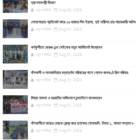
ত্রাণসামগ্রী বিতরণ
একুশে মিডিয়া
Aug 02, 2026
লোহাগাড়ায় প্রাইভেট কারে ১৬ হাজার পিস ইয়াবা, দুই নারীসহ চার পাচারকারী আটক
একুশে মিডিয়া
Aug 01, 2026
কর্ণফুলীতে ফ্রেঞ্চ এন্ড সেইফের নতুন আউটলেট উদ্বোধন
একুশে মিডিয়া
Aug 01, 2026
বাঁশখালী ও সাতকানিয়ার বন্যাদুর্গত পরিবারের পাশে গ্লোব-জনকণ্ঠ শিল্প পরিবার
একুশে মিডিয়া
Aug 01, 2026
মিথ্যা মামলা ও হয়রানির অভিযোগে চন্দনাইশে মানববন্ধন
একুশে মিডিয়া
Aug 01, 2026
বাঁশখালীতে মাছের ঘেরকে কেন্দ্র করে দুপক্ষের গোলাগুলি: নিহত ১, আহত অন্তত ৮
একুশে মিডিয়া
Aug 01, 2026