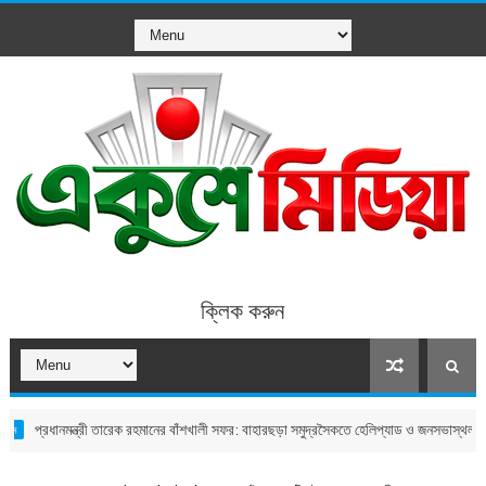
ক্লিক করুন
ানমন্ত্রী তারেক রহমানের বাঁশখালী সফর: বাহারছড়া সমুদ্রসৈকতে হেলিপ্যাড ও জনসভাস্থল চূড়ান্ত