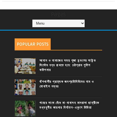
Pages
POPULAR POSTS
আযান ও নামাজের সময় পূজা মন্ডপের সাউন্ড
সিস্টেম বন্ধ রাখতে হবে: চট্টগ্রাম পুলিশ
কমিশনার
বাঁশখালীর প্রত্যেক জনপ্রতিনিধিদের নাম ও
মোবাইল নম্বর
গাছের সাথে বেঁধে মা-বাবাসহ মাদরাসা ছাত্রীকে
মধ্যযুগীয় কায়দায় নির্যাতন-একুশে মিডিয়া