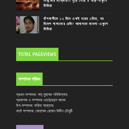
সিলিন্ডার বিস্ফোরণে পুড়ে গেছে ৫ বাড়ি-একুশে
মিডিয়া
বাঁশখালীতে ১২ দিনে একই বরের ২বিয়ে, বর
বিদেশ পালানোর চেষ্টা! আদালতে মামলা-একুশে
মিডিয়া
TOTAL PAGEVIEWS
সম্পাদক পরিষদ
প্রধান সম্পাদক: শাহ্ মুহাম্মদ শফিউল্লাহ
প্রকাশক ও সম্পাদক এম.ছৈয়দুল আলম
উপ-সম্পাদক: ফরিদা আক্তার
বার্তা সম্পাদক: মোহাম্মদ রোমান উদ্দীন চৌধুরী