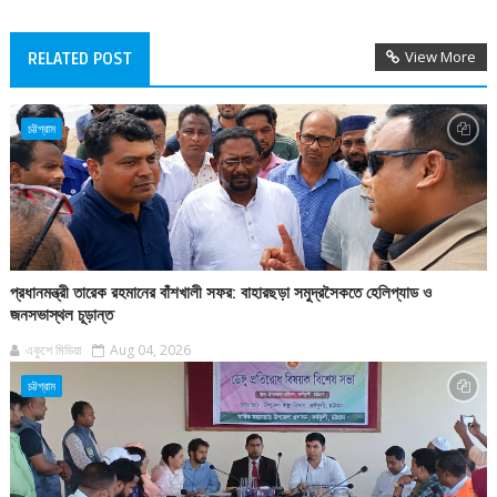
View More
RELATED POST
চট্টগ্রাম
প্রধানমন্ত্রী তারেক রহমানের বাঁশখালী সফর: বাহারছড়া সমুদ্রসৈকতে হেলিপ্যাড ও
জনসভাস্থল চূড়ান্ত
একুশে মিডিয়া
Aug 04, 2026
চট্টগ্রাম