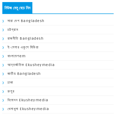
নিউজ মেনু বেচে নিন
সারা দেশ Bangladesh
চট্টগ্রাম
রাজনীতি Bangladesh
ই-পেপার একুশে মিডিয়া
বাংলাদেশem
আন্তর্জাতিক Ekusheymedia
জাতীয় Bangladesh
ঢাকা
রংপুর
বিনোদন Ekusheymedia
খেলাধূলা Ekusheymedia