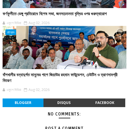
কর্ণফুলীতে ডেঙ্গু প্রতিরোধে বিশেষ সভা, জনসচেতনতা বৃদ্ধির ওপর গুরুত্বারোপ
একুশে মিডিয়া
Aug 02, 2026
চট্টগ্রাম
বাঁশখালীর বন্যাদুর্গত মানুষের পাশে জিয়াউর রহমান ফাউন্ডেশন, ঢেউটিন ও ত্রাণসামগ্রী
বিতরণ
একুশে মিডিয়া
Aug 02, 2026
BLOGGER
DISQUS
FACEBOOK
NO COMMENTS:
POST A COMMENT