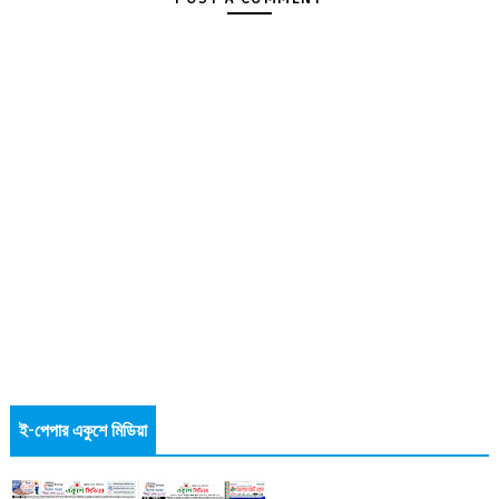
ই-পেপার একুশে মিডিয়া