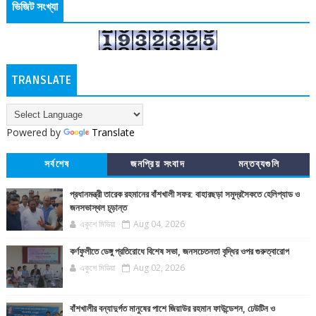
ভিজিট সংখ্যা
TRANSLATE
Powered by
Translate
সর্বশেষ
জনপ্রিয় সংবাদ
মন্তব্যগুলি
প্রধানমন্ত্রী তারেক রহমানের বাঁশখালী সফর: বাহারছড়া সমুদ্রসৈকতে হেলিপ্যাড ও
জনসভাস্থল চূড়ান্ত
একুশে মিডিয়া
Aug 04, 2026
কর্ণফুলীতে ডেঙ্গু প্রতিরোধে বিশেষ সভা, জনসচেতনতা বৃদ্ধির ওপর গুরুত্বারোপ
একুশে মিডিয়া
Aug 02, 2026
বাঁশখালীর বন্যাদুর্গত মানুষের পাশে জিয়াউর রহমান ফাউন্ডেশন, ঢেউটিন ও