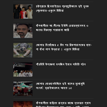
চট্টগ্রামে ছিনতাইয়ের প্রস্তুতিকালে দুই যুবক
গ্রেফতার-একুশে মিডিয়া
বাঁশখালীতে আ.লীগের ইউপি চেয়ারম্যানসহ ৩
জনের বিরুদ্ধে পরোয়ানা জারি
ভোলায় নিখোঁজের ৫ দিন পর রিকশাচালকের হাত-
পা বাঁধা লাশ উদ্ধার!। একুশে মিডিয়া
পাঁচবিবি উপজেলা মসজিদ ইমাম সমিতি গঠন
ভোলার বোরহানউদ্দিনে দুই বাসের মুখোমুখি
সংঘর্ষ: ড্রাইভারসহ আহত ১৫
বাঁশখালীতে বাড়িতে রান্নার কাজে ব্যবহৃত গ্যাস