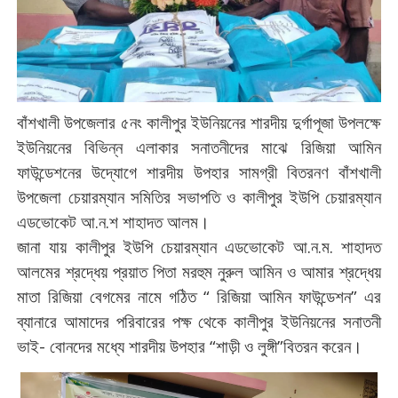
বাঁশখালী
উপজেলার
৫নং
কালীপুর
ইউনিয়নের
শারদীয়
দুর্গাপূজা উপলক্ষে
ইউনিয়নের
বিভিন্ন
এলাকার
সনাতনীদের
মাঝে
রিজিয়া
আমিন
ফাউন্ডেশনের
উদ্যোগে
শারদীয়
উপহার
সামগ্রী
বিতরনণ
বাঁশখালী
উপজেলা
চেয়ারম্যান
সমিতির
সভাপতি
ও
কালীপুর
ইউপি
চেয়ারম্যান
এডভোকেট
আ
.
ন
.
শ
শাহাদত
আলম
।
জানা
যায়
কালীপুর
ইউপি
চেয়ারম্যান
এডভোকেট
আ
.
ন
.
ম
.
শাহাদত
আলমের
শ্রদ্ধেয়
প্রয়াত
পিতা
মরহুম
নুরুল
আমিন
ও
আমার
শ্রদ্ধেয়
মাতা
রিজিয়া
বেগমের
নামে
গঠিত
“
রিজিয়া
আমিন
ফাউন্ডেশন
”
এর
ব্যানারে
আমাদের
পরিবারের
পক্ষ
থেকে
কালীপুর
ইউনিয়নের
সনাতনী
ভাই
-
বোনদের
মধ্যে
শারদীয়
উপহার
“
শাড়ী
ও
লুঙ্গী
”
বিতরন
করেন
।