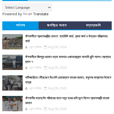
Powered by
Translate
সর্বশেষ
জনপ্রিয় সংবাদ
মন্তব্যগুলি
বাঁশখালীতে প্রধানমন্ত্রীর ঘোষণা: ফ্যামিলি কার্ড, কৃষক কার্ড ও উন্নয়ন পরিকল্পনার
বার্তা
একুশে মিডিয়া
Aug 09, 2026
বাঁশখালীতে জিল্লুর রহমান হত্যা মামলার এজাহারভুক্ত আসামি মুন্সি আলম গ্রেপ্তার:
র‍্যাব-৭
একুশে মিডিয়া
Aug 09, 2026
ফটিকছড়িতে পৌঁছেছেন বিএনপি চেয়ারম্যান তারেক রহমান, বাবুনগর মাদ্রাসার উদ্দেশে
যাত্রা
একুশে মিডিয়া
Aug 09, 2026
বাঁশখালীর বন্যাদুর্গত পরিবারের হাতে নতুন ঘরের চাবি তুলে দিলেন প্রধানমন্ত্রী তারেক
রহমান
একুশে মিডিয়া
Aug 09, 2026