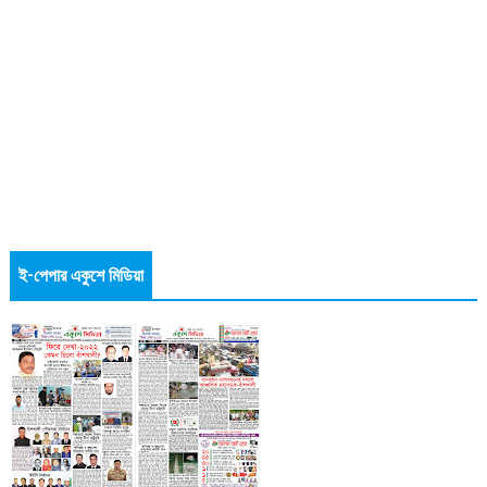
ই-পেপার একুশে মিডিয়া