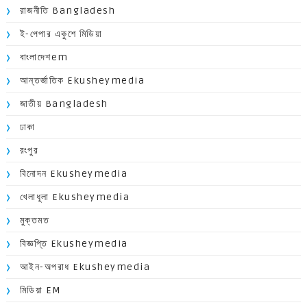
রাজনীতি Bangladesh
ই-পেপার একুশে মিডিয়া
বাংলাদেশem
আন্তর্জাতিক Ekusheymedia
জাতীয় Bangladesh
ঢাকা
রংপুর
বিনোদন Ekusheymedia
খেলাধূলা Ekusheymedia
মুক্তমত
বিজ্ঞপ্তি Ekusheymedia
আইন-অপরাধ Ekusheymedia
মিডিয়া EM