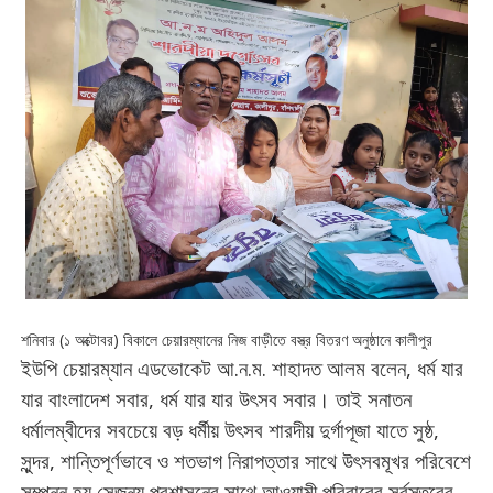
শনিবার (১ অক্টোবর) বিকালে চেয়ারম্যানের নিজ বাড়ীতে বস্ত্র বিতরণ অনুষ্ঠানে কালীপুর
ইউপি
চেয়ারম্যান
এডভোকেট
আ
.
ন
.
ম
.
শাহাদত
আলম
বলেন
,
ধর্ম
যার
যার
বাংলাদেশ
সবার
,
ধর্ম
যার
যার
উৎসব
সবার
।
তাই
সনাতন
ধর্মালম্বীদের
সবচেয়ে
বড়
ধর্মীয়
উৎসব
শারদীয়
দুর্গাপূজা
যাতে
সুষ্ঠ
,
সুন্দর
,
শান্তিপূর্ণভাবে
ও
শতভাগ
নিরাপত্তার
সাথে
উৎসবমূখর
পরিবেশে
সম্পন্ন
হয়
সেজন্য
প্রশাসনের
সাথে
আওয়ামী
পরিবারের
সর্বস্তরের