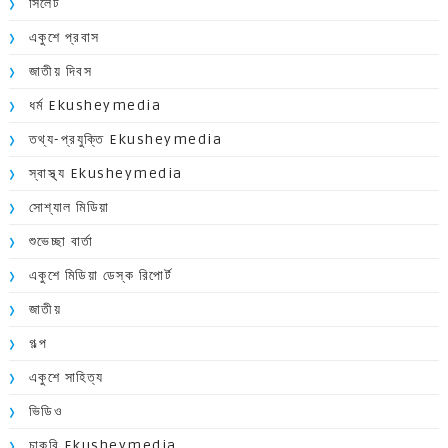
সিলেট
একুশে প্রবাস
জাতীয় দিবস
ধর্ম Ekusheymedia
তথ্য-প্রযুক্তি Ekusheymedia
স্বাস্থ্য Ekusheymedia
সোশ্যাল মিডিয়া
শুভেচ্ছা বার্তা
একুশে মিডিয়া ডেস্ক রিপোর্ট
জাতীয়
গল্প
একুশে সাহিত্য
ভিডিও
চাকুরি Ekusheymedia