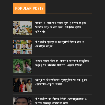
POPULAR POSTS
আযান ও নামাজের সময় পূজা মন্ডপের সাউন্ড
সিস্টেম বন্ধ রাখতে হবে: চট্টগ্রাম পুলিশ
কমিশনার
বাঁশখালীর প্রত্যেক জনপ্রতিনিধিদের নাম ও
মোবাইল নম্বর
গাছের সাথে বেঁধে মা-বাবাসহ মাদরাসা ছাত্রীকে
মধ্যযুগীয় কায়দায় নির্যাতন-একুশে মিডিয়া
চট্টগ্রামে ছিনতাইয়ের প্রস্তুতিকালে দুই যুবক
গ্রেফতার-একুশে মিডিয়া
বাঁশখালীতে আ.লীগের ইউপি চেয়ারম্যানসহ ৩
জনের বিরুদ্ধে পরোয়ানা জারি