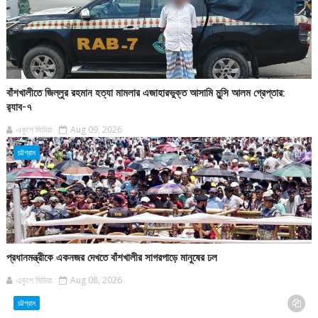
বাঁশখালীতে জিল্লুর রহমান হত্যা মামলার এজাহারভুক্ত আসামি মুন্সি আলম গ্রেপ্তার:
র‍্যাব-৭
একুশে মিডিয়া
Aug 09, 2026
চট্টগ্রাম
প্রধানমন্ত্রীকে একনজর দেখতে বাঁশখালীর সাগরপাড়ে মানুষের ঢল
একুশে মিডিয়া
Aug 08, 2026
চট্টগ্রাম