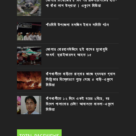
ভোলায় নিখোঁজের ৫ দিন পর রিকশাচালকের হাত-
পা বাঁধা লাশ উদ্ধার!। একুশে মিডিয়া
পাঁচবিবি উপজেলা মসজিদ ইমাম সমিতি গঠন
ভোলার বোরহানউদ্দিনে দুই বাসের মুখোমুখি
সংঘর্ষ: ড্রাইভারসহ আহত ১৫
বাঁশখালীতে বাড়িতে রান্নার কাজে ব্যবহৃত গ্যাস
সিলিন্ডার বিস্ফোরণে পুড়ে গেছে ৫ বাড়ি-একুশে
মিডিয়া
বাঁশখালীতে ১২ দিনে একই বরের ২বিয়ে, বর
বিদেশ পালানোর চেষ্টা! আদালতে মামলা-একুশে
মিডিয়া