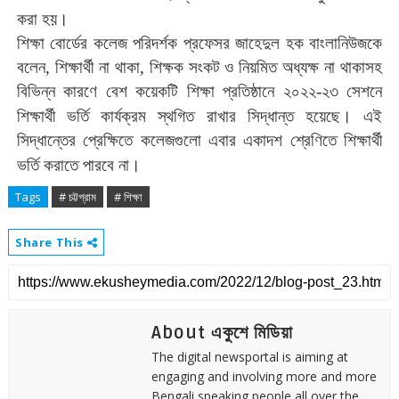
।
করা
হয়
শিক্ষা
বোর্ডের
কলেজ
পরিদর্শক
প্রফেসর
জাহেদুল
হক
বাংলানিউজকে
বলেন
,
শিক্ষার্থী
না
থাকা
,
শিক্ষক
সংকট
ও
নিয়মিত
অধ্যক্ষ
না
থাকাসহ
বিভিন্ন
কারণে
বেশ
কয়েকটি
শিক্ষা
প্রতিষ্ঠানে
২০২২
-
২৩
সেশনে
।
শিক্ষার্থী
ভর্তি
কার্যক্রম
স্থগিত
রাখার
সিদ্ধান্ত
হয়েছে
এই
সিদ্ধান্তের
প্রেক্ষিতে
কলেজগুলো
এবার
একাদশ
শ্রেণিতে
শিক্ষার্থী
।
ভর্তি
করাতে
পারবে
না
Tags
# চট্টগ্রাম
# শিক্ষা
Share This
About একুশে মিডিয়া
The digital newsportal is aiming at
engaging and involving more and more
Bengali speaking people all over the