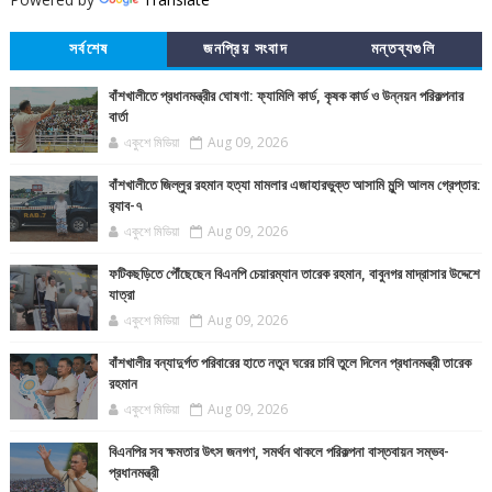
সর্বশেষ
জনপ্রিয় সংবাদ
মন্তব্যগুলি
বাঁশখালীতে প্রধানমন্ত্রীর ঘোষণা: ফ্যামিলি কার্ড, কৃষক কার্ড ও উন্নয়ন পরিকল্পনার
বার্তা
একুশে মিডিয়া
Aug 09, 2026
বাঁশখালীতে জিল্লুর রহমান হত্যা মামলার এজাহারভুক্ত আসামি মুন্সি আলম গ্রেপ্তার:
র‍্যাব-৭
একুশে মিডিয়া
Aug 09, 2026
ফটিকছড়িতে পৌঁছেছেন বিএনপি চেয়ারম্যান তারেক রহমান, বাবুনগর মাদ্রাসার উদ্দেশে
যাত্রা
একুশে মিডিয়া
Aug 09, 2026
বাঁশখালীর বন্যাদুর্গত পরিবারের হাতে নতুন ঘরের চাবি তুলে দিলেন প্রধানমন্ত্রী তারেক
রহমান
একুশে মিডিয়া
Aug 09, 2026
বিএনপির সব ক্ষমতার উৎস জনগণ, সমর্থন থাকলে পরিকল্পনা বাস্তবায়ন সম্ভব-
প্রধানমন্ত্রী