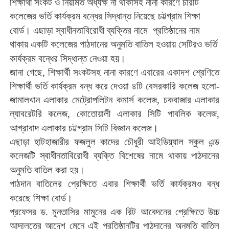
শিক্ষার্থী
সংকট
ও
নিয়মিত
অধ্যক্ষ
না
থাকাসহ
নানা
কারণে
চারটি
কলেজের
ভর্তি
কার্যক্রম
বন্ধের
সিদ্ধান্ত
নিয়েছে
চট্টগ্রাম
শিক্ষা
।
বোর্ড
এছাড়া
স্বাধীনতাবিরোধী
ব্যক্তির
নামে
প্রতিষ্ঠানের
নাম
থাকায়
একটি
কলেজের
পাঠদানের
অনুমতি
বাতিল
হওয়ায়
সেটিরও
ভর্তি
।
কার্যক্রম
বন্ধের
সিদ্ধান্ত
নেওয়া
হয়
জানা
গেছে
,
শিক্ষার্থী
সংকটসহ
নানা
কারণে
এবারের
একাদশ
শ্রেণিতে
শিক্ষার্থী
ভর্তি
কার্যক্রম
বন্ধ
করে
দেওয়া
৪টি
বেসরকারি
কলেজ
হলো
-
জামালখান
এলাকার
মেট্রোপলিটন
কমার্স
কলেজ
,
চকবাজার
এলাকার
ল্যাবরেটরি
কলেজ
,
কোতোয়ালী
এলাকার
সিটি
পাবলিক
কলেজ
,
।
আগ্রাবাদ
এলাকার
চট্টগ্রাম
সিটি
বিজ্ঞান
কলেজ
এছাড়া
হাটহাজারীর
ফজলুল
কাদের
চৌধুরী
আইডিয়্যাল
স্কুল
এন্ড
কলেজটি
স্বাধীনতাবিরোধী
ব্যক্তি
বিশেষের
নামে
থাকায়
পাঠদানের
।
অনুমতি
বাতিল
করা
হয়
পাঠদান
বাতিলের
প্রেক্ষিতে
এবার
শিক্ষার্থী
ভর্তি
কার্যক্রমও
বন্ধ
।
করেছে
শিক্ষা
বোর্ড
প্রফেসর
ড
.
মুনতাসির
মামুনের
এক
রিট
আবেদনের
প্রেক্ষিতে
উচ্চ
আদালতের
আদেশ
মেনে
এই
প্রতিষ্ঠানটির
পাঠদানের
অনুমতি
বাতিল