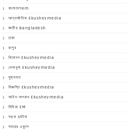
বাংলাদেশem
আন্তর্জাতিক Ekusheymedia
জাতীয় Bangladesh
ঢাকা
রংপুর
বিনোদন Ekusheymedia
খেলাধূলা Ekusheymedia
মুক্তমত
বিজ্ঞপ্তি Ekusheymedia
আইন-অপরাধ Ekusheymedia
মিডিয়া EM
সড়ক দুর্ঘটনা
সময়ের একুশে