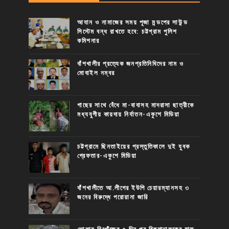
আযান ও নামাজের সময় পূজা মন্ডপের সাউন্ড
সিস্টেম বন্ধ রাখতে হবে: চট্টগ্রাম পুলিশ
কমিশনার
বাঁশখালীর প্রত্যেক জনপ্রতিনিধিদের নাম ও
মোবাইল নম্বর
গাছের সাথে বেঁধে মা-বাবাসহ মাদরাসা ছাত্রীকে
মধ্যযুগীয় কায়দায় নির্যাতন-একুশে মিডিয়া
চট্টগ্রামে ছিনতাইয়ের প্রস্তুতিকালে দুই যুবক
গ্রেফতার-একুশে মিডিয়া
বাঁশখালীতে আ.লীগের ইউপি চেয়ারম্যানসহ ৩
জনের বিরুদ্ধে পরোয়ানা জারি