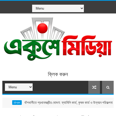
ক্লিক করুন
বাঁশখালীতে প্রধানমন্ত্রীর ঘোষণা: ফ্যামিলি কার্ড, কৃষক কার্ড ও উন্নয়ন পরিকল্পনার বার্তা
চট্টগ্রাম