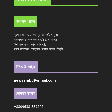
TOTAL PAGEVIEWS
সম্পাদক পরিষদ
প্রধান সম্পাদক: শাহ্ মুহাম্মদ শফিউল্লাহ
প্রকাশক ও সম্পাদক এম.ছৈয়দুল আলম
উপ-সম্পাদক: ফরিদা আক্তার
বার্তা সম্পাদক: মোহাম্মদ রোমান উদ্দীন চৌধুরী
নিউজ ই-মেইল:
newsembd@gmail.com
মোবাইল নাম্বার
+8809638-339525