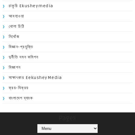
চাকুরি Ekusheymedia
আবহাওয়া
খোলা চিঠি
নিখোঁজ
বিজ্ঞান-প্রযুক্তি
দুর্নীতি দমন কমিশন
বিজ্ঞাপন
সাক্ষাৎকার EekusheyMedia
ক্রয়-বিক্রয়
বাংলাদেশ ব্যাংক
Pages