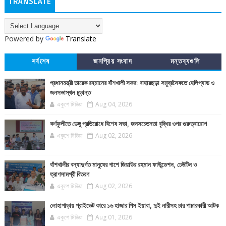
TRANSLATE
Powered by
Translate
সর্বশেষ
জনপ্রিয় সংবাদ
মন্তব্যগুলি
প্রধানমন্ত্রী তারেক রহমানের বাঁশখালী সফর: বাহারছড়া সমুদ্রসৈকতে হেলিপ্যাড ও
জনসভাস্থল চূড়ান্ত
একুশে মিডিয়া
Aug 04, 2026
কর্ণফুলীতে ডেঙ্গু প্রতিরোধে বিশেষ সভা, জনসচেতনতা বৃদ্ধির ওপর গুরুত্বারোপ
একুশে মিডিয়া
Aug 02, 2026
বাঁশখালীর বন্যাদুর্গত মানুষের পাশে জিয়াউর রহমান ফাউন্ডেশন, ঢেউটিন ও
ত্রাণসামগ্রী বিতরণ
একুশে মিডিয়া
Aug 02, 2026
লোহাগাড়ায় প্রাইভেট কারে ১৬ হাজার পিস ইয়াবা, দুই নারীসহ চার পাচারকারী আটক
একুশে মিডিয়া
Aug 01, 2026