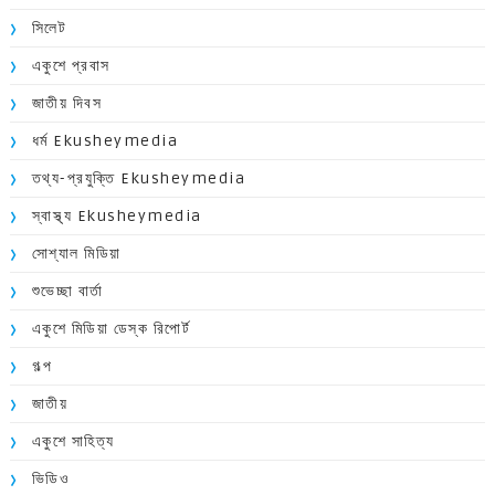
সিলেট
একুশে প্রবাস
জাতীয় দিবস
ধর্ম Ekusheymedia
তথ্য-প্রযুক্তি Ekusheymedia
স্বাস্থ্য Ekusheymedia
সোশ্যাল মিডিয়া
শুভেচ্ছা বার্তা
একুশে মিডিয়া ডেস্ক রিপোর্ট
গল্প
জাতীয়
একুশে সাহিত্য
ভিডিও