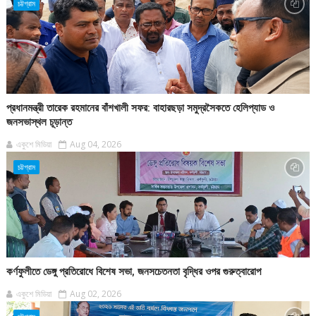
চট্টগ্রাম
প্রধানমন্ত্রী তারেক রহমানের বাঁশখালী সফর: বাহারছড়া সমুদ্রসৈকতে হেলিপ্যাড ও
জনসভাস্থল চূড়ান্ত
একুশে মিডিয়া
Aug 04, 2026
চট্টগ্রাম
কর্ণফুলীতে ডেঙ্গু প্রতিরোধে বিশেষ সভা, জনসচেতনতা বৃদ্ধির ওপর গুরুত্বারোপ
একুশে মিডিয়া
Aug 02, 2026