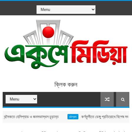
ক্লিক করুন
ে হেলিপ্যাড ও জনসভাস্থল চূড়ান্ত
কর্ণফুলীতে ডেঙ্গু প্রতিরোধে বিশেষ সভা, জনসচেতনত
চট্টগ্রাম