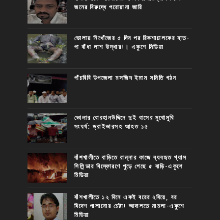
জনের বিরুদ্ধে পরোয়ানা জারি
ভোলায় নিখোঁজের ৫ দিন পর রিকশাচালকের হাত-
পা বাঁধা লাশ উদ্ধার!। একুশে মিডিয়া
পাঁচবিবি উপজেলা মসজিদ ইমাম সমিতি গঠন
ভোলার বোরহানউদ্দিনে দুই বাসের মুখোমুখি
সংঘর্ষ: ড্রাইভারসহ আহত ১৫
বাঁশখালীতে বাড়িতে রান্নার কাজে ব্যবহৃত গ্যাস
সিলিন্ডার বিস্ফোরণে পুড়ে গেছে ৫ বাড়ি-একুশে
মিডিয়া
বাঁশখালীতে ১২ দিনে একই বরের ২বিয়ে, বর
বিদেশ পালানোর চেষ্টা! আদালতে মামলা-একুশে
মিডিয়া