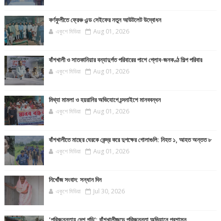
কর্ণফুলীতে ফ্রেঞ্চ এন্ড সেইফের নতুন আউটলেট উদ্বোধন
একুশে মিডিয়া
Aug 01, 2026
বাঁশখালী ও সাতকানিয়ার বন্যাদুর্গত পরিবারের পাশে গ্লোব-জনকণ্ঠ শিল্প পরিবার
একুশে মিডিয়া
Aug 01, 2026
মিথ্যা মামলা ও হয়রানির অভিযোগে চন্দনাইশে মানববন্ধন
একুশে মিডিয়া
Aug 01, 2026
বাঁশখালীতে মাছের ঘেরকে কেন্দ্র করে দুপক্ষের গোলাগুলি: নিহত ১, আহত অন্তত ৮
একুশে মিডিয়া
Aug 01, 2026
নিখোঁজ সংবাদ: সন্ধান দিন
একুশে মিডিয়া
Jul 30, 2026
‘পরিচ্ছন্নতায় দেশ গড়ি’: বাঁশখালীজুড়ে পরিচ্ছন্নতা অভিযানে প্রশাসন