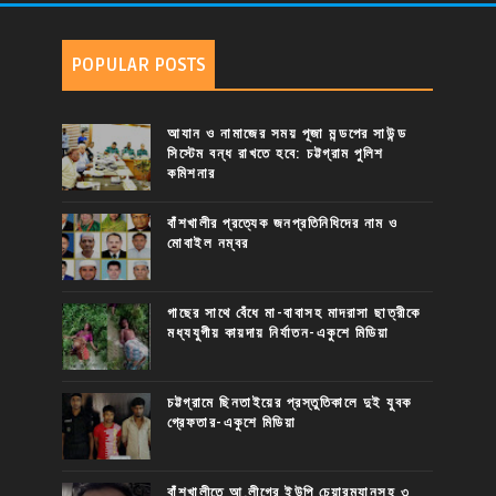
POPULAR POSTS
আযান ও নামাজের সময় পূজা মন্ডপের সাউন্ড
সিস্টেম বন্ধ রাখতে হবে: চট্টগ্রাম পুলিশ
কমিশনার
বাঁশখালীর প্রত্যেক জনপ্রতিনিধিদের নাম ও
মোবাইল নম্বর
গাছের সাথে বেঁধে মা-বাবাসহ মাদরাসা ছাত্রীকে
মধ্যযুগীয় কায়দায় নির্যাতন-একুশে মিডিয়া
চট্টগ্রামে ছিনতাইয়ের প্রস্তুতিকালে দুই যুবক
গ্রেফতার-একুশে মিডিয়া
বাঁশখালীতে আ.লীগের ইউপি চেয়ারম্যানসহ ৩