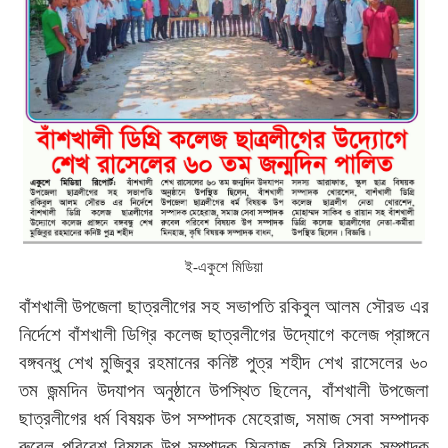
ই-একুশে মিডিয়া
বাঁশখালী
উপজেলা
ছাত্রলীগের
সহ
সভাপতি
রকিবুল
আলম
সৌরভ
এর
নির্দেশে
বাঁশখালী
ডিগ্রি
কলেজ
ছাত্রলীগের
উদ্যোগে কলেজ প্রাঙ্গনে
বঙ্গবন্ধু
শেখ
মুজিবুর
রহমানের
কনিষ্ট
পুত্র
শহীদ
শেখ
রাসেলের
৬০
তম
জন্মদিন
উদযাপন
অনুষ্ঠানে
উপস্থিত
ছিলেন,
বাঁশখালী
উপজেলা
,
ছাত্রলীগের
ধর্ম
বিষয়ক
উপ
সম্পাদক
মেহেরাজ
সমাজ
সেবা
সম্পাদক
,
রুবেল পরিবেশ
বিষয়ক
উপ
সম্পাদক
মিনহাজ
কৃষি
বিষয়ক
সম্পাদক