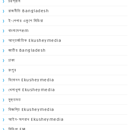
চট্টগ্রাম
রাজনীতি Bangladesh
ই-পেপার একুশে মিডিয়া
বাংলাদেশem
আন্তর্জাতিক Ekusheymedia
জাতীয় Bangladesh
ঢাকা
রংপুর
বিনোদন Ekusheymedia
খেলাধূলা Ekusheymedia
মুক্তমত
বিজ্ঞপ্তি Ekusheymedia
আইন-অপরাধ Ekusheymedia
মিডিয়া EM