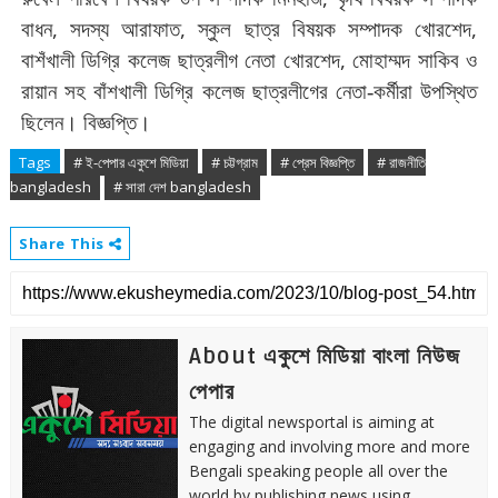
,
,
,
বাধন
সদস্য
আরাফাত
স্কুল
ছাত্র
বিষয়ক
সম্পাদক
খোরশেদ
,
বাশঁখালী
ডিগ্রি
কলেজ
ছাত্রলীগ
নেতা
খোরশেদ
মোহাম্মদ
সাকিব
ও
রায়ান
সহ
বাঁশখালী
ডিগ্রি
কলেজ
ছাত্রলীগের নেতা-কর্মীরা উপস্থিত
ছিলেন। বিজ্ঞপ্তি।
Tags
# ই-পেপার একুশে মিডিয়া
# চট্টগ্রাম
# প্রেস বিজ্ঞপ্তি
# রাজনীতি
bangladesh
# সারা দেশ bangladesh
Share This
About একুশে মিডিয়া বাংলা নিউজ
পেপার
The digital newsportal is aiming at
engaging and involving more and more
Bengali speaking people all over the
world by publishing news using