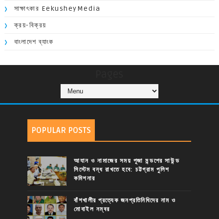
সাক্ষাৎকার EekusheyMedia
ক্রয়-বিক্রয়
বাংলাদেশ ব্যাংক
Pages
POPULAR POSTS
আযান ও নামাজের সময় পূজা মন্ডপের সাউন্ড
সিস্টেম বন্ধ রাখতে হবে: চট্টগ্রাম পুলিশ
কমিশনার
বাঁশখালীর প্রত্যেক জনপ্রতিনিধিদের নাম ও
মোবাইল নম্বর