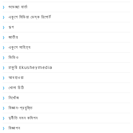
শুভেচ্ছা বার্তা
একুশে মিডিয়া ডেস্ক রিপোর্ট
গল্প
জাতীয়
একুশে সাহিত্য
ভিডিও
চাকুরি Ekusheymedia
আবহাওয়া
খোলা চিঠি
নিখোঁজ
বিজ্ঞান-প্রযুক্তি
দুর্নীতি দমন কমিশন
বিজ্ঞাপন