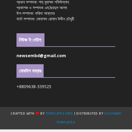
প্রধান সম্পাদক: শাহ্ মুহাম্মদ শফিউল্লাহ
প্রকাশক ও সম্পাদক এম.ছৈয়দুল আলম
উপ-সম্পাদক: ফরিদা আক্তার
বার্তা সম্পাদক: মোহাম্মদ রোমান উদ্দীন চৌধুরী
নিউজ ই-মেইল:
newsembd@gmail.com
মোবাইল নাম্বার
+8809638-339525
CRAFTED WITH
BY
TEMPLATESYARD
| DISTRIBUTED BY
GOOYAABI
TEMPLATES