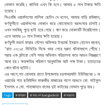
দোকান
করেছি।
জানিনা
এখন
কি
হবে।
আমার
৮
লাখ
টাকার
ক্ষতি
হয়েছে।
সিএনজি
ওয়ার্কসপের
মালিক
ছোটন
দে
বলেন
,
আমার
বাড়ি
রাউজান
,
কর্ণফুলীতে
ওয়ার্কসপের
দোকান
করে
কোনোমতে
ঘরসংসার
চালাই।
এখন
সবকিছু
পুড়ে
ছাই
হয়ে
গেছে।
ঋণ
করে
দোকানটি
দিয়েছিলাম।
এতে
আমার
১০
লাখ
টাকার
ক্ষতি
হয়েছে।
কর্ণফুলী
মডার্ন
ফায়ার
স্টেশন
অফিসার
ইনচার্জ
ইমরান
হোসেন
জানান
,
"
রাত
০৩
:
১৫
মিনিটের
দিকে
খবর
পেয়ে
দ্রুত
ঘটনাস্থলে
পৌঁছে।
প্রায়
এক
ঘন্টারো
বেশি
সময়
অভিযান
পরিচালনা
করে
আগুন
নিয়ন্ত্রণে
আনা
হয়।
ক্ষয়ক্ষতির
পরিমাণ
আনুমানিক
আট
লক্ষ
টাকা।
হতাহতের
কোন
ঘটনা
ঘটেনি।
এর
আগে
,
গত
রোববার
রাতে
উপজেলার
চরপাথরঘাটা
ইউনিয়নের
১
নং
ওয়ার্ডের
শাহ
ছমিউদ্দিন
ফারুকীর
মাজারের
পাশে
আগুনে
মো
.
সাইফুল
ইসলাম
ও
মো
.
শাহাজাহান
নামের
দুই
ভাইয়ের
দোকান
পুড়ে
যায়।
Tags
# চট্টগ্রাম
# সারা দেশ bangladesh
# সারাদেশ