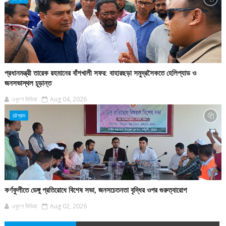
প্রধানমন্ত্রী তারেক রহমানের বাঁশখালী সফর: বাহারছড়া সমুদ্রসৈকতে হেলিপ্যাড ও
জনসভাস্থল চূড়ান্ত
একুশে মিডিয়া
Aug 04, 2026
চট্টগ্রাম
কর্ণফুলীতে ডেঙ্গু প্রতিরোধে বিশেষ সভা, জনসচেতনতা বৃদ্ধির ওপর গুরুত্বারোপ
একুশে মিডিয়া
Aug 02, 2026