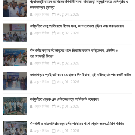
প্রধানমন্ত্রী তারেক রহমানের বাঁশখালী সফর: বাহারছড়া সমুদ্রসৈকতে হেলিপ্যাড ও
জনসভাস্থল চূড়ান্ত
একুশে মিডিয়া
Aug 04, 2026
কর্ণফুলীতে ডেঙ্গু প্রতিরোধে বিশেষ সভা, জনসচেতনতা বৃদ্ধির ওপর গুরুত্বারোপ
একুশে মিডিয়া
Aug 02, 2026
বাঁশখালীর বন্যাদুর্গত মানুষের পাশে জিয়াউর রহমান ফাউন্ডেশন, ঢেউটিন ও
ত্রাণসামগ্রী বিতরণ
একুশে মিডিয়া
Aug 02, 2026
লোহাগাড়ায় প্রাইভেট কারে ১৬ হাজার পিস ইয়াবা, দুই নারীসহ চার পাচারকারী আটক
একুশে মিডিয়া
Aug 01, 2026
কর্ণফুলীতে ফ্রেঞ্চ এন্ড সেইফের নতুন আউটলেট উদ্বোধন
একুশে মিডিয়া
Aug 01, 2026
বাঁশখালী ও সাতকানিয়ার বন্যাদুর্গত পরিবারের পাশে গ্লোব-জনকণ্ঠ শিল্প পরিবার
একুশে মিডিয়া
Aug 01, 2026