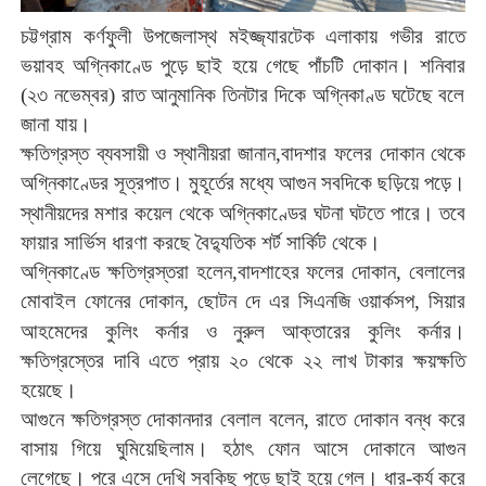
চট্টগ্রাম
কর্ণফুলী
উপজেলাস্থ
মইজ্জ্যারটেক
এলাকায়
গভীর
রাতে
ভয়াবহ
অগ্নিকাণ্ডে
পুড়ে
ছাই
হয়ে
গেছে
পাঁচটি
দোকান।
শনিবার
(
২৩
নভেম্বর
)
রাত
আনুমানিক
তিনটার
দিকে
অগ্নিকাণ্ড
ঘটেছে
বলে
জানা
যায়।
ক্ষতিগ্রস্ত
ব্যবসায়ী
ও
স্থানীয়রা
জানান
,
বাদশার
ফলের
দোকান
থেকে
অগ্নিকাণ্ডের
সূত্রপাত।
মুহূর্তের
মধ্যে
আগুন
সবদিকে
ছড়িয়ে
পড়ে।
স্থানীয়দের
মশার
কয়েল
থেকে
অগ্নিকাণ্ডের
ঘটনা
ঘটতে
পারে।
তবে
ফায়ার
সার্ভিস
ধারণা
করছে
বৈদ্যুতিক
শর্ট
সার্কিট
থেকে।
অগ্নিকাণ্ডে
ক্ষতিগ্রস্তরা
হলেন
,
বাদশাহের
ফলের
দোকান
,
বেলালের
মোবাইল
ফোনের
দোকান
,
ছোটন
দে
এর
সিএনজি
ওয়ার্কসপ
,
সিয়ার
আহমেদের
কুলিং
কর্নার
ও
নুরুল
আক্তারের
কুলিং
কর্নার।
ক্ষতিগ্রস্তের
দাবি
এতে
প্রায়
২০
থেকে
২২
লাখ
টাকার
ক্ষয়ক্ষতি
হয়েছে।
আগুনে
ক্ষতিগ্রস্ত
দোকানদার
বেলাল
বলেন
,
রাতে
দোকান
বন্ধ
করে
বাসায়
গিয়ে
ঘুমিয়েছিলাম।
হঠাৎ
ফোন
আসে
দোকানে
আগুন
লেগেছে।
পরে
এসে
দেখি
সবকিছু
পুড়ে
ছাই
হয়ে
গেল।
ধার
-
কর্য
করে