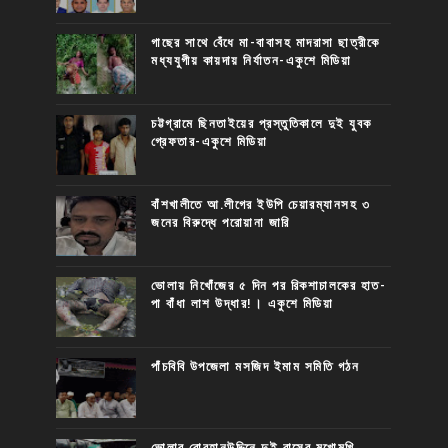
গাছের সাথে বেঁধে মা-বাবাসহ মাদরাসা ছাত্রীকে
মধ্যযুগীয় কায়দায় নির্যাতন-একুশে মিডিয়া
চট্টগ্রামে ছিনতাইয়ের প্রস্তুতিকালে দুই যুবক
গ্রেফতার-একুশে মিডিয়া
বাঁশখালীতে আ.লীগের ইউপি চেয়ারম্যানসহ ৩
জনের বিরুদ্ধে পরোয়ানা জারি
ভোলায় নিখোঁজের ৫ দিন পর রিকশাচালকের হাত-
পা বাঁধা লাশ উদ্ধার!। একুশে মিডিয়া
পাঁচবিবি উপজেলা মসজিদ ইমাম সমিতি গঠন
ভোলার বোরহানউদ্দিনে দুই বাসের মুখোমুখি