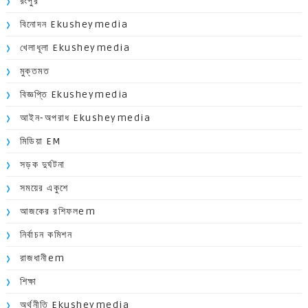
রংপুর
বিনোদন Ekusheymedia
খেলাধূলা Ekusheymedia
মুক্তমত
বিজ্ঞপ্তি Ekusheymedia
আইন-অপরাধ Ekusheymedia
মিডিয়া EM
সড়ক দুর্ঘটনা
সময়ের একুশে
আজকের রশিফলem
নির্বাচন কমিশন
রাজধানীem
শিক্ষা
অর্থনীতি Ekusheymedia