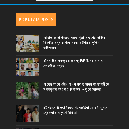
POPULAR POSTS
আযান ও নামাজের সময় পূজা মন্ডপের সাউন্ড
সিস্টেম বন্ধ রাখতে হবে: চট্টগ্রাম পুলিশ
কমিশনার
বাঁশখালীর প্রত্যেক জনপ্রতিনিধিদের নাম ও
মোবাইল নম্বর
গাছের সাথে বেঁধে মা-বাবাসহ মাদরাসা ছাত্রীকে
মধ্যযুগীয় কায়দায় নির্যাতন-একুশে মিডিয়া
চট্টগ্রামে ছিনতাইয়ের প্রস্তুতিকালে দুই যুবক
গ্রেফতার-একুশে মিডিয়া