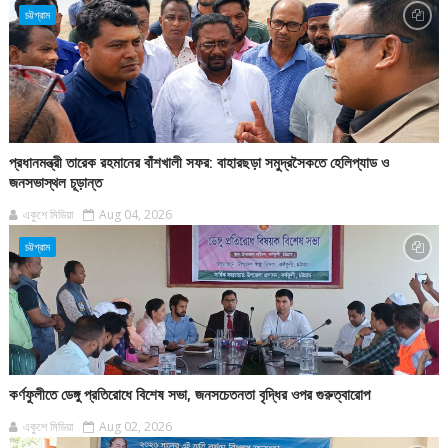
চট্টগ্রাম
প্রধানমন্ত্রী তারেক রহমানের বাঁশখালী সফর: বাহারছড়া সমুদ্রসৈকতে হেলিপ্যাড ও
জনসভাস্থল চূড়ান্ত
একুশে মিডিয়া
Aug 04, 2026
চট্টগ্রাম
কর্ণফুলীতে ডেঙ্গু প্রতিরোধে বিশেষ সভা, জনসচেতনতা বৃদ্ধির ওপর গুরুত্বারোপ
একুশে মিডিয়া
Aug 02, 2026