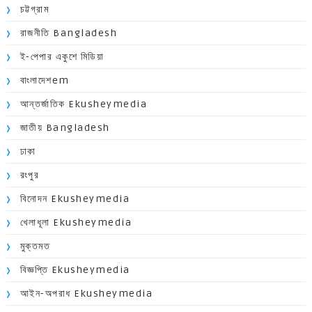
চট্টগ্রাম
রাজনীতি Bangladesh
ই-পেপার একুশে মিডিয়া
বাংলাদেশem
আন্তর্জাতিক Ekusheymedia
জাতীয় Bangladesh
ঢাকা
রংপুর
বিনোদন Ekusheymedia
খেলাধূলা Ekusheymedia
মুক্তমত
বিজ্ঞপ্তি Ekusheymedia
আইন-অপরাধ Ekusheymedia