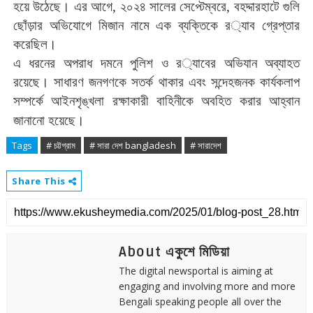
হয়ে
উঠেছে।
এর
আগে
,
২০২৪
সালের
সেপ্টেম্বরে
,
বহদ্দারহাটে
গুলি
ছোঁড়ার
অভিযোগে
মিজান
নামে
এক
ব্যক্তিকে
র
্যাব
গ্রেপ্তার
করেছিল।
এ
ধরনের
অপরাধ
দমনে
পুলিশ
ও
র
্যাবের
অভিযান
অব্যাহত
রয়েছে।
সাধারণ
জনগণকে
সতর্ক
থাকার
এবং
সন্দেহজনক
কার্যকলাপ
সম্পর্কে
আইনশৃঙ্খলা
রক্ষাকারী
বাহিনীকে
অবহিত
করার
আহ্বান
জানানো
হয়েছে।
Tags
# চট্টগ্রাম
# সারা দেশ bangladesh
# সারাদেশ
Share This
About একুশে মিডিয়া
The digital newsportal is aiming at
engaging and involving more and more
Bengali speaking people all over the