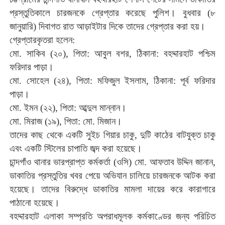
প্রস্তুতিকালে
চারজনকে
গ্রেপ্তার
করেছে
পুলিশ।
বুধবার
(
৮
জানুয়ারি
)
দিবাগত
রাত
আড়াইটার
দিকে
তাদের
গ্রেপ্তার
করা
হয়।
গ্রেপ্তারকৃতরা
হলেন
:
মো
.
সাকিব
(
২০
),
পিতা
:
আবুল
বশর
,
ঠিকানা
:
বহদ্দারহাট
পশ্চিম
ফরিদার
পাড়া।
মো
.
সোহেল
(
২৪
),
পিতা
:
মফিজুল
ইসলাম
,
ঠিকানা
:
পূর্ব
ফরিদার
পাড়া।
মো
.
ইমন
(
২২
),
পিতা
:
আব্দুল
মান্নান।
মো
.
মিরাজ
(
১৯
),
পিতা
:
মো
.
মিজান।
তাদের
কাছ
থেকে
একটি
সুইচ
গিয়ার
চাকু
,
দুটি
কাঠের
বাটযুক্ত
চাকু
এবং
একটি
স্টিলের
চাপাতি
জব্দ
করা
হয়েছে।
চান্দগাঁও
থানার
ভারপ্রাপ্ত
কর্মকর্তা
(
ওসি
)
মো
.
আফতাব
উদ্দিন
জানান
,
ডাকাতির
প্রস্তুতির
খবর
পেয়ে
অভিযান
চালিয়ে
চারজনকে
আটক
করা
হয়েছে।
তাদের
বিরুদ্ধে
ডাকাতির
মামলা
দায়ের
করে
কারাগারে
পাঠানো
হয়েছে।
বহদ্দারহাট
এলাকা
সম্প্রতি
অপরাধমূলক
কর্মকাণ্ডের
জন্য
পরিচিত