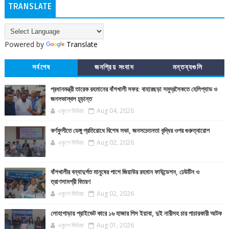
TRANSLATE
Powered by
Translate
সর্বশেষ
জনপ্রিয় সংবাদ
মন্তব্যগুলি
প্রধানমন্ত্রী তারেক রহমানের বাঁশখালী সফর: বাহারছড়া সমুদ্রসৈকতে হেলিপ্যাড ও
জনসভাস্থল চূড়ান্ত
একুশে মিডিয়া
Aug 04, 2026
কর্ণফুলীতে ডেঙ্গু প্রতিরোধে বিশেষ সভা, জনসচেতনতা বৃদ্ধির ওপর গুরুত্বারোপ
একুশে মিডিয়া
Aug 02, 2026
বাঁশখালীর বন্যাদুর্গত মানুষের পাশে জিয়াউর রহমান ফাউন্ডেশন, ঢেউটিন ও
ত্রাণসামগ্রী বিতরণ
একুশে মিডিয়া
Aug 02, 2026
লোহাগাড়ায় প্রাইভেট কারে ১৬ হাজার পিস ইয়াবা, দুই নারীসহ চার পাচারকারী আটক
একুশে মিডিয়া
Aug 01, 2026