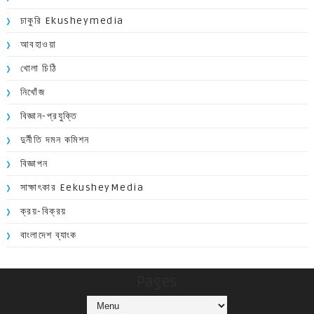
চাকুরি Ekusheymedia
আবহাওয়া
খোলা চিঠি
নিখোঁজ
বিজ্ঞান-প্রযুক্তি
দুর্নীতি দমন কমিশন
বিজ্ঞাপন
সাক্ষাৎকার EekusheyMedia
ক্রয়-বিক্রয়
বাংলাদেশ ব্যাংক
Pages