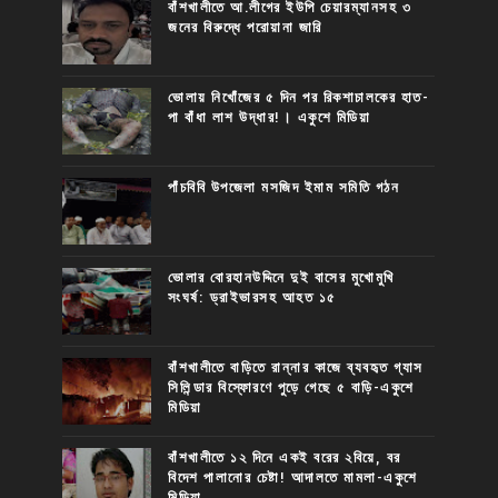
বাঁশখালীতে আ.লীগের ইউপি চেয়ারম্যানসহ ৩
জনের বিরুদ্ধে পরোয়ানা জারি
ভোলায় নিখোঁজের ৫ দিন পর রিকশাচালকের হাত-
পা বাঁধা লাশ উদ্ধার!। একুশে মিডিয়া
পাঁচবিবি উপজেলা মসজিদ ইমাম সমিতি গঠন
ভোলার বোরহানউদ্দিনে দুই বাসের মুখোমুখি
সংঘর্ষ: ড্রাইভারসহ আহত ১৫
বাঁশখালীতে বাড়িতে রান্নার কাজে ব্যবহৃত গ্যাস
সিলিন্ডার বিস্ফোরণে পুড়ে গেছে ৫ বাড়ি-একুশে
মিডিয়া
বাঁশখালীতে ১২ দিনে একই বরের ২বিয়ে, বর
বিদেশ পালানোর চেষ্টা! আদালতে মামলা-একুশে