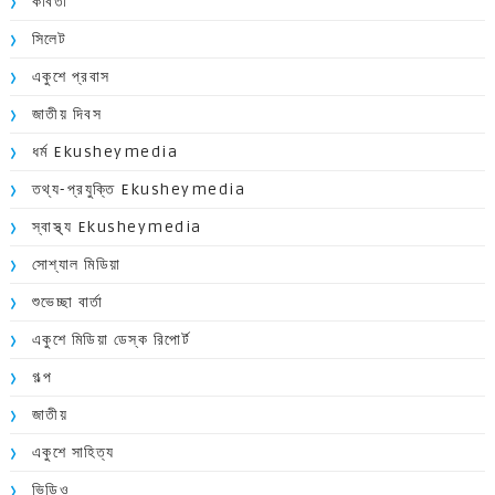
কবিতা
সিলেট
একুশে প্রবাস
জাতীয় দিবস
ধর্ম Ekusheymedia
তথ্য-প্রযুক্তি Ekusheymedia
স্বাস্থ্য Ekusheymedia
সোশ্যাল মিডিয়া
শুভেচ্ছা বার্তা
একুশে মিডিয়া ডেস্ক রিপোর্ট
গল্প
জাতীয়
একুশে সাহিত্য
ভিডিও