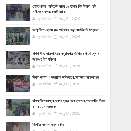
লোহাগাড়ায় প্রাইভেট কারে ১৬ হাজার পিস ইয়াবা, দুই
নারীসহ চার পাচারকারী আটক
একুশে মিডিয়া
Aug 01, 2026
কর্ণফুলীতে ফ্রেঞ্চ এন্ড সেইফের নতুন আউটলেট উদ্বোধন
একুশে মিডিয়া
Aug 01, 2026
বাঁশখালী ও সাতকানিয়ার বন্যাদুর্গত পরিবারের পাশে গ্লোব-
জনকণ্ঠ শিল্প পরিবার
একুশে মিডিয়া
Aug 01, 2026
মিথ্যা মামলা ও হয়রানির অভিযোগে চন্দনাইশে মানববন্ধন
একুশে মিডিয়া
Aug 01, 2026
বাঁশখালীতে মাছের ঘেরকে কেন্দ্র করে দুপক্ষের গোলাগুলি: নিহত
১, আহত অন্তত ৮
একুশে মিডিয়া
Aug 01, 2026
নিখোঁজ সংবাদ: সন্ধান দিন