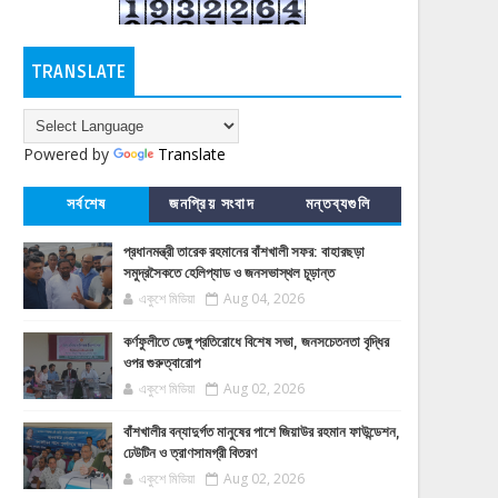
TRANSLATE
Powered by
Translate
সর্বশেষ
জনপ্রিয় সংবাদ
মন্তব্যগুলি
প্রধানমন্ত্রী তারেক রহমানের বাঁশখালী সফর: বাহারছড়া
সমুদ্রসৈকতে হেলিপ্যাড ও জনসভাস্থল চূড়ান্ত
একুশে মিডিয়া
Aug 04, 2026
কর্ণফুলীতে ডেঙ্গু প্রতিরোধে বিশেষ সভা, জনসচেতনতা বৃদ্ধির
ওপর গুরুত্বারোপ
একুশে মিডিয়া
Aug 02, 2026
বাঁশখালীর বন্যাদুর্গত মানুষের পাশে জিয়াউর রহমান ফাউন্ডেশন,
ঢেউটিন ও ত্রাণসামগ্রী বিতরণ
একুশে মিডিয়া
Aug 02, 2026