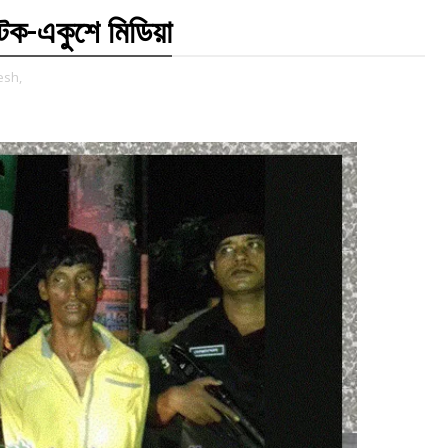
টক-একুশে মিডিয়া
esh,