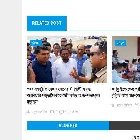
RELATED POST
চট্টগ্রাম
চট্টগ্রাম
প্রধানমন্ত্রী তারেক রহমানের বাঁশখালী সফর:
কর্ণফুলীতে ডেঙ্গু
বাহারছড়া সমুদ্রসৈকতে হেলিপ্যাড ও জনসভাস্থল
বৃদ্ধির ওপর গুরুত্
চূড়ান্ত
একুশে মিডিয়া
একুশে মিডিয়া
Aug 04, 2026
BLOGGER
NO