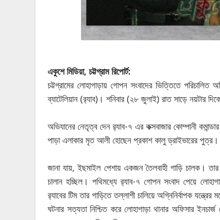
একুশে মিডিয়া, চট্টগ্রাম রিপোর্ট:
চট্টগ্রামের লোহাগাড়ায় গোপন সংবাদের ভিত্তিতে পরিচালিত
ব্যাটেলিয়ান (র‌্যাব)। শনিবার (২৮ জুলাই) রাত সাড়ে নয়টার 
অভিযানের নেতৃত্ব দেন র‌্যাব-৭ এর কক্সবাজার কোম্পানী কমা
পাড়া এলাকার মৃত আলী হোছেন প্রকাশ কালু ড্রাইভারের পুত্র।
জানা যায়, ইছমাইল পেশায় একজন তৈলবাহী গাড়ি চালক। তার ত
চালান হচ্ছিল। পথিমধ্যে র‌্যাব-৭ গোপন সংবাদ পেয়ে লোহা
র‌্যাবের টিম তার গাড়িতে তল্লাশী চালিয়ে অগ্নিনির্বাপক যন্ত্রের
ঘটনার সত্যতা নিশ্চিত করে লোহাগাড়া থানার অফিসার ইনচার