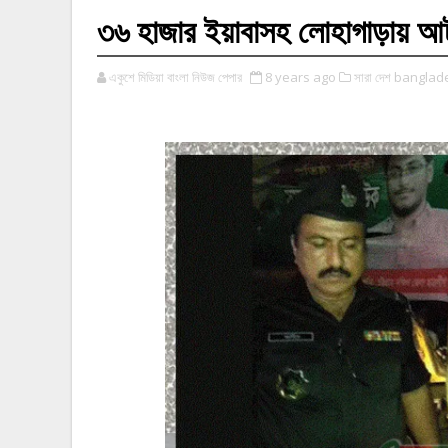
৩৬ হাজার ইয়াবাসহ লোহাগাড়ায় আ
একুশে মিডিয়া বাংলা নিউজ পেপার
8 years ago
সারা দেশ banglad