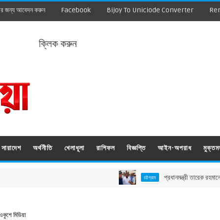
ার জন্য আবেদন করুন
Facebook
Bijoy To Uniciode Converter
Re
ক্লিক করুন
সারাদেশ
অর্থনীতি
খেলাধূলা
রাশিফল
বিজ্ঞপ্তি
আইন-অপরাধ
মুক্ত
প্রধানমন্ত্রী তারেক রহমানের বাঁশখালী
চট্টগ্রাম
কুশে মিডিয়া