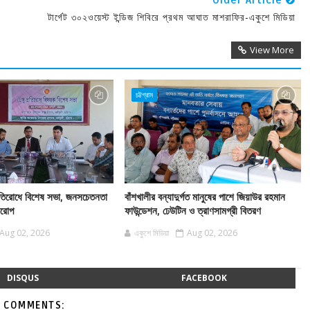
Older Article
টার্গেট ৩০২ওয়েস্ট ইন্ডিজ শিবিরে প্রথম আঘাত মাশরাফির-একুশে মিডিয়া
View More
চট্টগ্রাম
 প্রতিরোধে বিশেষ সভা, জনসচেতনতা
বাঁশখালীর বন্যাদুর্গত মানুষের পাশে জিয়াউর রহমান
বারোপ
ফাউন্ডেশন, ঢেউটিন ও ত্রাণসামগ্রী বিতরণ
Aug 02, 2026
একুশে মিডিয়া
Aug 02, 2026
DISQUS
FACEBOOK
 COMMENTS: