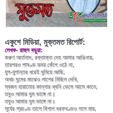
একুশে মিডিয়া, মুক্তমত রিপোর্ট:
করুণ আর্তনাদ, রক্তাক্ত দেহ আমার আঙিনায়,

তারপরও পাষণ্ড হৃদয় কেঁপে ওঠে না,

যুগ-যুগান্তর ধরেই ঘুমিয়ে আছি,

অথচ ঘুমের মাঝেও লাশের মিছিল দেখি,

স্বজন হারানোর কান্নার ধ্বনি ভেসে আসে কানে,

তবুও আমার ঘুম ভাঙ্গে না।

তবুও আমার ঘুম ভাঙ্গে না।

সূর্যের প্রচণ্ড তাপে বিশাল বরফখণ্ডও গলে যায়,
