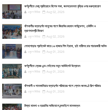
কর্ণফুলীতে ডেঙ্গু প্রতিরোধে বিশেষ সভা, জনসচেতনতা বৃদ্ধির ওপর গুরুত্বারোপ
একুশে মিডিয়া
Aug 02, 2026
বাঁশখালীর বন্যাদুর্গত মানুষের পাশে জিয়াউর রহমান ফাউন্ডেশন, ঢেউটিন ও
ত্রাণসামগ্রী বিতরণ
একুশে মিডিয়া
Aug 02, 2026
লোহাগাড়ায় প্রাইভেট কারে ১৬ হাজার পিস ইয়াবা, দুই নারীসহ চার পাচারকারী আটক
একুশে মিডিয়া
Aug 01, 2026
কর্ণফুলীতে ফ্রেঞ্চ এন্ড সেইফের নতুন আউটলেট উদ্বোধন
একুশে মিডিয়া
Aug 01, 2026
বাঁশখালী ও সাতকানিয়ার বন্যাদুর্গত পরিবারের পাশে গ্লোব-জনকণ্ঠ শিল্প পরিবার
একুশে মিডিয়া
Aug 01, 2026
মিথ্যা মামলা ও হয়রানির অভিযোগে চন্দনাইশে মানববন্ধন