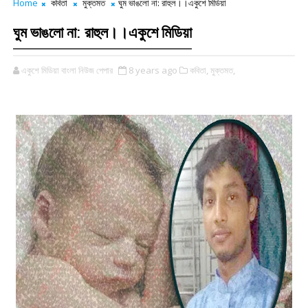
Home
কবিতা
মুক্তমত
ঘুম ভাঙলো না: রাহুল।।একুশে মিডিয়া
ঘুম ভাঙলো না: রাহুল।।একুশে মিডিয়া
একুশে মিডিয়া বাংলা নিউজ পেপার
8 years ago
কবিতা,
মুক্তমত,