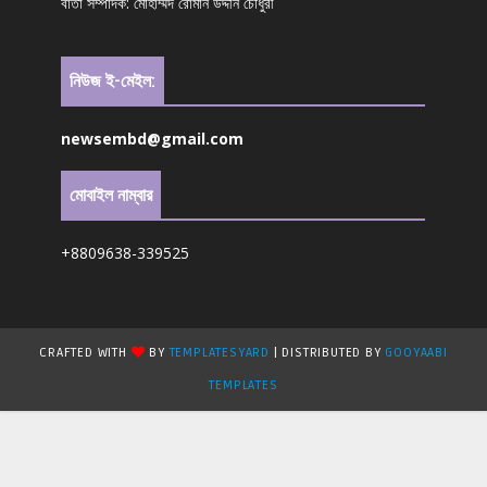
বার্তা সম্পাদক: মোহাম্মদ রোমান উদ্দীন চৌধুরী
নিউজ ই-মেইল:
newsembd@gmail.com
মোবাইল নাম্বার
+8809638-339525
CRAFTED WITH
BY
TEMPLATESYARD
| DISTRIBUTED BY
GOOYAABI
TEMPLATES