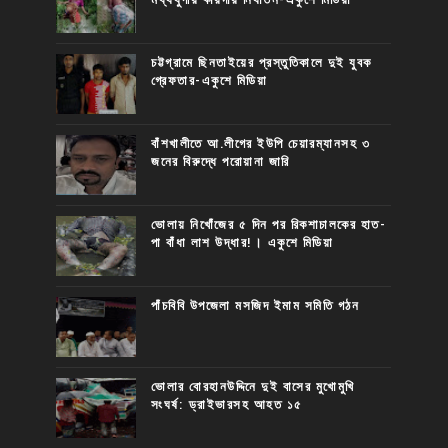
চট্টগ্রামে ছিনতাইয়ের প্রস্তুতিকালে দুই যুবক
গ্রেফতার-একুশে মিডিয়া
বাঁশখালীতে আ.লীগের ইউপি চেয়ারম্যানসহ ৩
জনের বিরুদ্ধে পরোয়ানা জারি
ভোলায় নিখোঁজের ৫ দিন পর রিকশাচালকের হাত-
পা বাঁধা লাশ উদ্ধার!। একুশে মিডিয়া
পাঁচবিবি উপজেলা মসজিদ ইমাম সমিতি গঠন
ভোলার বোরহানউদ্দিনে দুই বাসের মুখোমুখি
সংঘর্ষ: ড্রাইভারসহ আহত ১৫