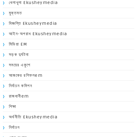
খেলাধূলা Ekusheymedia
মুক্তমত
বিজ্ঞপ্তি Ekusheymedia
আইন-অপরাধ Ekusheymedia
মিডিয়া EM
সড়ক দুর্ঘটনা
সময়ের একুশে
আজকের রশিফলem
নির্বাচন কমিশন
রাজধানীem
শিক্ষা
অর্থনীতি Ekusheymedia
নির্বাচন