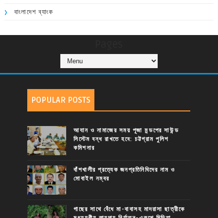
বাংলাদেশ ব্যাংক
Pages
POPULAR POSTS
আযান ও নামাজের সময় পূজা মন্ডপের সাউন্ড
সিস্টেম বন্ধ রাখতে হবে: চট্টগ্রাম পুলিশ
কমিশনার
বাঁশখালীর প্রত্যেক জনপ্রতিনিধিদের নাম ও
মোবাইল নম্বর
গাছের সাথে বেঁধে মা-বাবাসহ মাদরাসা ছাত্রীকে
মধ্যযুগীয় কায়দায় নির্যাতন-একুশে মিডিয়া