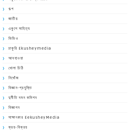
গল্প
জাতীয়
একুশে সাহিত্য
ভিডিও
চাকুরি Ekusheymedia
আবহাওয়া
খোলা চিঠি
নিখোঁজ
বিজ্ঞান-প্রযুক্তি
দুর্নীতি দমন কমিশন
বিজ্ঞাপন
সাক্ষাৎকার EekusheyMedia
ক্রয়-বিক্রয়