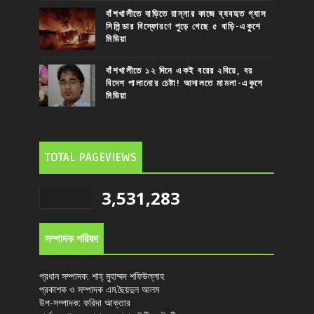
বাঁশখালীতে বাড়িতে রান্নার কাজে ব্যবহৃত গ্যাস
সিলিন্ডার বিস্ফোরণে পুড়ে গেছে ৫ বাড়ি-একুশে
মিডিয়া
বাঁশখালীতে ১২ দিনে একই বরের ২বিয়ে, বর
বিদেশ পালানোর চেষ্টা! আদালতে মামলা-একুশে
মিডিয়া
TOTAL PAGEVIEWS
3,531,283
সম্পাদক পরিষদ
প্রধান সম্পাদক: শাহ্ মুহাম্মদ শফিউল্লাহ
প্রকাশক ও সম্পাদক এম.ছৈয়দুল আলম
উপ-সম্পাদক: ফরিদা আক্তার