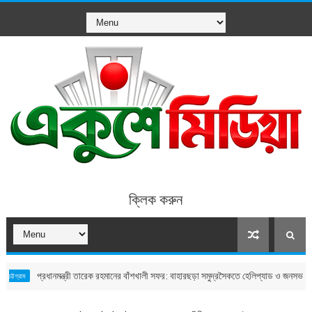
ক্লিক করুন
প্রধানমন্ত্রী তারেক রহমানের বাঁশখালী সফর: বাহারছড়া সমুদ্রসৈকতে হেলিপ্যাড ও জনসভাস্থল চূড়ান্ত