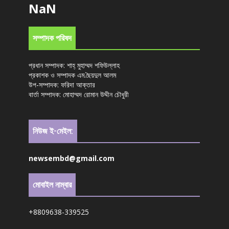
NaN
সম্পাদক পরিষদ
প্রধান সম্পাদক: শাহ্ মুহাম্মদ শফিউল্লাহ
প্রকাশক ও সম্পাদক এম.ছৈয়দুল আলম
উপ-সম্পাদক: ফরিদা আক্তার
বার্তা সম্পাদক: মোহাম্মদ রোমান উদ্দীন চৌধুরী
নিউজ ই-মেইল:
newsembd@gmail.com
মোবাইল নাম্বার
+8809638-339525