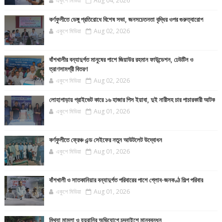
একুশে মিডিয়া
Aug 04, 2026
কর্ণফুলীতে ডেঙ্গু প্রতিরোধে বিশেষ সভা, জনসচেতনতা বৃদ্ধির ওপর গুরুত্বারোপ
একুশে মিডিয়া
Aug 02, 2026
বাঁশখালীর বন্যাদুর্গত মানুষের পাশে জিয়াউর রহমান ফাউন্ডেশন, ঢেউটিন ও
ত্রাণসামগ্রী বিতরণ
একুশে মিডিয়া
Aug 02, 2026
লোহাগাড়ায় প্রাইভেট কারে ১৬ হাজার পিস ইয়াবা, দুই নারীসহ চার পাচারকারী আটক
একুশে মিডিয়া
Aug 01, 2026
কর্ণফুলীতে ফ্রেঞ্চ এন্ড সেইফের নতুন আউটলেট উদ্বোধন
একুশে মিডিয়া
Aug 01, 2026
বাঁশখালী ও সাতকানিয়ার বন্যাদুর্গত পরিবারের পাশে গ্লোব-জনকণ্ঠ শিল্প পরিবার
একুশে মিডিয়া
Aug 01, 2026
মিথ্যা মামলা ও হয়রানির অভিযোগে চন্দনাইশে মানববন্ধন