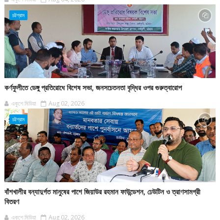
চট্টগ্রাম
কর্ণফুলীতে ডেঙ্গু প্রতিরোধে বিশেষ সভা, জনসচেতনতা বৃদ্ধির ওপর গুরুত্বারোপ
একুশে মিডিয়া
Aug 02, 2026
চট্টগ্রাম
বাঁশখালীর বন্যাদুর্গত মানুষের পাশে জিয়াউর রহমান ফাউন্ডেশন, ঢেউটিন ও ত্রাণসামগ্রী
বিতরণ
একুশে মিডিয়া
Aug 02, 2026