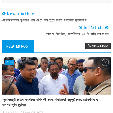
Newer Article
দোয়ারাবাজারে কৃষকের ধান কেটে ঘরে তুলে দিলো উপজেলা ছাত্রলীগ
Older Article
দোহারে ক্লিনিক, ফার্মেসীসহ ২৫ টি বাড়ি লকডাউন
View More
RELATED POST
চট্টগ্রাম
প্রধানমন্ত্রী তারেক রহমানের বাঁশখালী সফর: বাহারছড়া সমুদ্রসৈকতে হেলিপ্যাড ও
জনসভাস্থল চূড়ান্ত
একুশে মিডিয়া
Aug 04, 2026