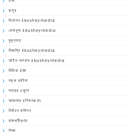
ঢাকা
রংপুর
বিনোদন Ekusheymedia
খেলাধূলা Ekusheymedia
মুক্তমত
বিজ্ঞপ্তি Ekusheymedia
আইন-অপরাধ Ekusheymedia
মিডিয়া EM
সড়ক দুর্ঘটনা
সময়ের একুশে
আজকের রশিফলem
নির্বাচন কমিশন
রাজধানীem
শিক্ষা