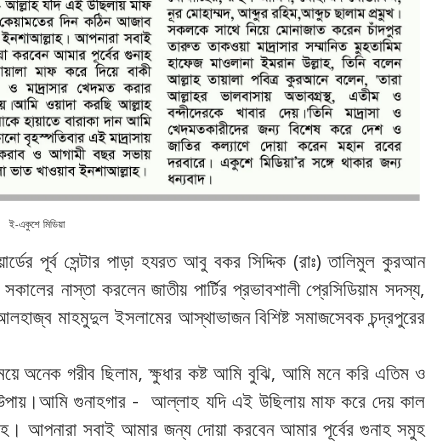
ই-একুশে মিডিয়া
(
)
ার্ডের
পূর্ব
সেন্টার
পাড়া
হযরত
আবু
বকর
সিদ্দিক
রাঃ
তালিমুল
কুরআন
,
সকালের
নাস্তা
করলেন
জাতীয়
পার্টির
প্রভাবশালী
প্রেসিডিয়াম
সদস্য
আলহাজ্ব
মাহমুদুল
ইসলামের
আস্থাভাজন
বিশিষ্ট
সমাজসেবক
চন্দ্রপুরের
,
,
ময়ে
অনেক
গরীব
ছিলাম
ক্ষুধার
কষ্ট
আমি
বুঝি
আমি
মনে
করি
এতিম
ও
।
-
উপায়
আমি
গুনাহগার
আল্লাহ
যদি
এই
উছিলায়
মাফ
করে
দেয়
কাল
।
াহ
আপনারা
সবাই
আমার
জন্য
দোয়া
করবেন
আমার
পূর্বের
গুনাহ
সমুহ