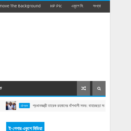
move The Background
HP Pic
একুশে মি.
সংখ্যা
মত
প্রধানমন্ত্রী তারেক রহমানের বাঁশখালী সফর: বাহারছড়া সমুদ্রসৈকতে হেলিপ্যাড ও জনসভাস্থল
চট্টগ্রাম
ই-পেপার একুশে মিডিয়া