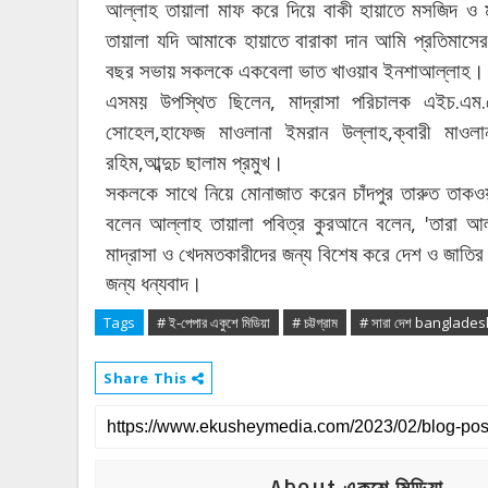
আল্লাহ
তায়ালা
মাফ
করে
দিয়ে
বাকী
হায়াতে
মসজিদ
ও
তায়ালা
যদি
আমাকে
হায়াতে
বারাকা
দান
আমি
প্রতিমাসে
।
বছর
সভায়
সকলকে
একবেলা
ভাত
খাওয়াব
ইনশাআল্লাহ
,
.
.
এসময়
উপস্থিত
ছিলেন
মাদ্রাসা
পরিচালক
এইচ
এম
,
,
সোহেল
হাফেজ
মাওলানা
ইমরান
উল্লাহ
ক্বারী
মাওলা
,
।
রহিম
আব্দুচ
ছালাম
প্রমুখ
সকলকে
সাথে
নিয়ে
মোনাজাত
করেন
চাঁদপুর
তারুত
তাকও
, '
বলেন
আল্লাহ
তায়ালা
পবিত্র
কুরআনে
বলেন
তারা
আল
মাদ্রাসা
ও
খেদমতকারীদের
জন্য
বিশেষ
করে
দেশ
ও
জাতির
জন্য ধন্যবাদ।
Tags
# ই-পেপার একুশে মিডিয়া
# চট্টগ্রাম
# সারা দেশ banglade
Share This