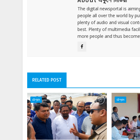
About একুশে মিডিয়া
The digital newsportal is aimi
people all over the world by p
plenty of audio and visual cont
best. Plenty of multimedia fac
more people and thus become 
RELATED POST
চট্টগ্রাম
চট্টগ্রাম