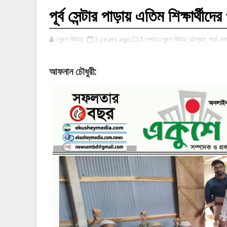
পূর্ব সেন্টার পাড়ায় এতিম শিক্ষার্থীদ
একুশে মিডিয়া
3 years ago
ই-পেপার একুশে মিডিয়া,
চট্টগ্রাম,
সারা দ
:
আফনান
চৌধুরী