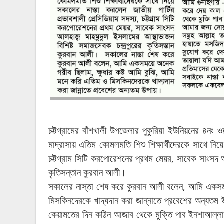
চট্টগ্রামের
বাঁশখালী
উপজেলার
পুকুরিয়া
ইউনিয়নের
৪নং
ওয়
মাদ্রাসায়
এতিম
কোমলমতি
শিশু
শিক্ষার্থীদেরকে
সাথে
নিয়ে
,
চট্টগ্রাম
সিটি
করপোরেশনের
প্রথম
মেয়র
সাবেক
সাংসদ
।
কৃতিসন্তান
কুরবান
আলী
,
সকালের
নাস্তা
শেষ
করে
কুরবান
আলী
বলেন
আমি
একস
মিসকিনদেরকে
খাদ্যদান
করা
জান্নাতে
প্রবেশের
অন্যতম
কেয়ামতের
দিন
কঠিন
আজাব
থেকে
মুক্তি
পাব
ইনশাআল্ল