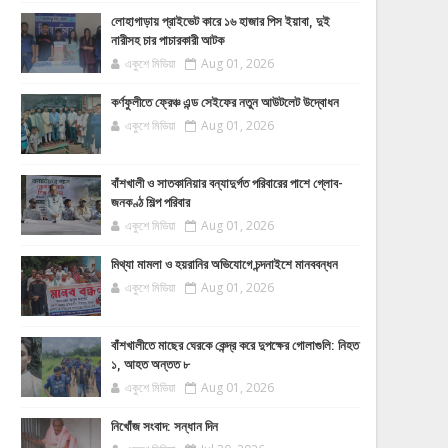
লোহাগাড়ায় প্রাইভেট কারে ১৬ হাজার পিস ইয়াবা, দুই
নারীসহ চার পাচারকারী আটক
একুশে মিডিয়া
Aug 01, 2026
কর্ণফুলীতে ফ্রেঞ্চ এন্ড সেইফের নতুন আউটলেট উদ্বোধন
একুশে মিডিয়া
Aug 01, 2026
বাঁশখালী ও সাতকানিয়ার বন্যাদুর্গত পরিবারের পাশে গ্লোব-
জনকণ্ঠ শিল্প পরিবার
একুশে মিডিয়া
Aug 01, 2026
মিথ্যা মামলা ও হয়রানির অভিযোগে চন্দনাইশে মানববন্ধন
একুশে মিডিয়া
Aug 01, 2026
বাঁশখালীতে মাছের ঘেরকে কেন্দ্র করে দুপক্ষের গোলাগুলি: নিহত
১, আহত অন্তত ৮
একুশে মিডিয়া
Aug 01, 2026
নিখোঁজ সংবাদ: সন্ধান দিন