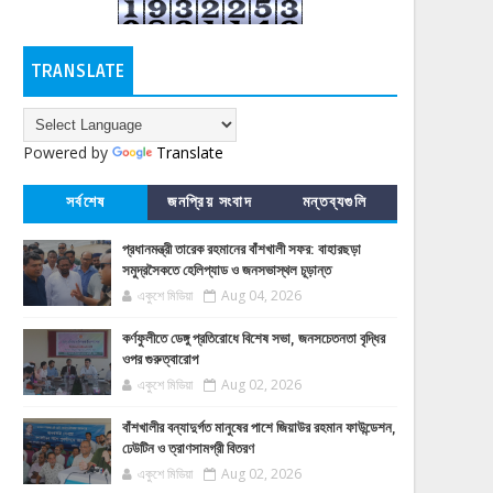
TRANSLATE
Powered by
Translate
সর্বশেষ
জনপ্রিয় সংবাদ
মন্তব্যগুলি
প্রধানমন্ত্রী তারেক রহমানের বাঁশখালী সফর: বাহারছড়া
সমুদ্রসৈকতে হেলিপ্যাড ও জনসভাস্থল চূড়ান্ত
একুশে মিডিয়া
Aug 04, 2026
কর্ণফুলীতে ডেঙ্গু প্রতিরোধে বিশেষ সভা, জনসচেতনতা বৃদ্ধির
ওপর গুরুত্বারোপ
একুশে মিডিয়া
Aug 02, 2026
বাঁশখালীর বন্যাদুর্গত মানুষের পাশে জিয়াউর রহমান ফাউন্ডেশন,
ঢেউটিন ও ত্রাণসামগ্রী বিতরণ
একুশে মিডিয়া
Aug 02, 2026