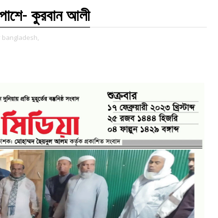
ের পাশে- কুরবান আলী
েশ bangladesh,