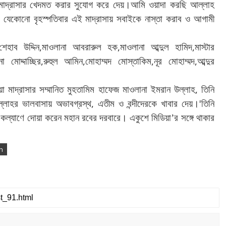
।
মাদ্রাসার
খেদমত
করার
সুযোগ
করে
দেয়
আমি
ওয়াদা
করছি
আল্লাহ
র
যেকোনো
বৃহস্পতিবার
এই
মাদ্রাসায়
সবাইকে
নাস্তা
করাব
ও
আগামী
,
,
,
শেহাব
উদ্দিন
মাওলানা
আবরারুল
হক
মাওলানা
আব্দুল
হামিদ
মাস্টার
,
,
,
,
না
মোদ্দাচ্ছির
রুহুল
আমিন
মোহাম্মদ
মোস্তাকিম
নূর
মোহাম্মদ
আব্দুর
,
য়া
মাদ্রাসার
সম্মানিত
মুহতামিম
হাফেজ
মাওলানা
ইমরান
উল্লাহ
তিনি
,
।
'
্লাহর
ভালবাসায়
অভাবগ্রস্থ
এতীম
ও
বন্দীদেরকে
খাবার
দেয়
তিনি
।
কল্যাণে
দোয়া
করেন
মহান
রবের
দরবারে
একুশে মিডিয়া’র সঙ্গে থাকার
sh