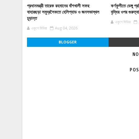
প্রধানমন্ত্রী তারেক রহমানের বাঁশখালী সফর:
কর্ণফুলীতে ডেঙ্গু
বাহারছড়া সমুদ্রসৈকতে হেলিপ্যাড ও জনসভাস্থল
বৃদ্ধির ওপর গুরুত্
চূড়ান্ত
একুশে মিডিয়া
একুশে মিডিয়া
Aug 04, 2026
BLOGGER
NO
POS