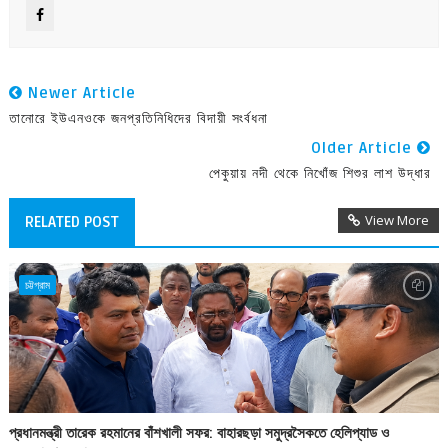
Newer Article
তানোরে ইউএনওকে জনপ্রতিনিধিদের বিদায়ী সংর্বধনা
Older Article
পেকুয়ায় নদী থেকে নিখোঁজ শিশুর লাশ উদ্ধার
View More
RELATED POST
চট্টগ্রাম
প্রধানমন্ত্রী তারেক রহমানের বাঁশখালী সফর: বাহারছড়া সমুদ্রসৈকতে হেলিপ্যাড ও