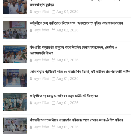
জনসভাস্থল চূড়ান্ত
একুশে মিডিয়া
Aug 04, 2026
কর্ণফুলীতে ডেঙ্গু প্রতিরোধে বিশেষ সভা, জনসচেতনতা বৃদ্ধির ওপর গুরুত্বারোপ
একুশে মিডিয়া
Aug 02, 2026
বাঁশখালীর বন্যাদুর্গত মানুষের পাশে জিয়াউর রহমান ফাউন্ডেশন, ঢেউটিন ও
ত্রাণসামগ্রী বিতরণ
একুশে মিডিয়া
Aug 02, 2026
লোহাগাড়ায় প্রাইভেট কারে ১৬ হাজার পিস ইয়াবা, দুই নারীসহ চার পাচারকারী আটক
একুশে মিডিয়া
Aug 01, 2026
কর্ণফুলীতে ফ্রেঞ্চ এন্ড সেইফের নতুন আউটলেট উদ্বোধন
একুশে মিডিয়া
Aug 01, 2026
বাঁশখালী ও সাতকানিয়ার বন্যাদুর্গত পরিবারের পাশে গ্লোব-জনকণ্ঠ শিল্প পরিবার
একুশে মিডিয়া
Aug 01, 2026