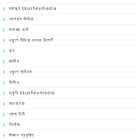
স্বাস্থ্য Ekusheymedia
সোশ্যাল মিডিয়া
শুভেচ্ছা বার্তা
একুশে মিডিয়া ডেস্ক রিপোর্ট
গল্প
জাতীয়
একুশে সাহিত্য
ভিডিও
চাকুরি Ekusheymedia
আবহাওয়া
খোলা চিঠি
নিখোঁজ
বিজ্ঞান-প্রযুক্তি