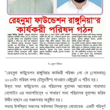
ই-একুশে মিডিয়া
"
রেহনুমা
ফাউন্ডেশন
রাঙ্গুনিয়ার
কার্যকরী
পরিষদ
১লা
মে
(
সোমবার
)
।
২০২৩ইং
মরিয়ম
নগর
চৌমুহনীস্হ
দাওয়াত
রেষ্টুরেন্ট
এ
গঠিত
হয়
উক্ত
সভা
ফাউন্ডেশন
এর
পরিচালক
মুহাম্মদ
আনোয়ার
শাহাদাত
হোসাইন
এর
সভাপতিত্বে
ও
সাধারণ
সভা
পরিচালক
মুহাম্মদ
করিম
।
উদ্দীন
হাছান
এর
সঞ্চালনায়
অনুষ্ঠিত
হয়
সভায়
উপস্থিত
সকলের
সর্বসম্মত
সিদ্ধান্ত
মোতাবেক
একটি
পরিপূর্ণ