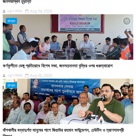
জনসভাস্থল চূড়ান্ত
একুশে মিডিয়া
Aug 04, 2026
চট্টগ্রাম
কর্ণফুলীতে ডেঙ্গু প্রতিরোধে বিশেষ সভা, জনসচেতনতা বৃদ্ধির ওপর গুরুত্বারোপ
একুশে মিডিয়া
Aug 02, 2026
চট্টগ্রাম
বাঁশখালীর বন্যাদুর্গত মানুষের পাশে জিয়াউর রহমান ফাউন্ডেশন, ঢেউটিন ও ত্রাণসামগ্রী