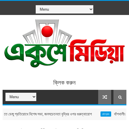
ক্লিক করুন
্গু প্রতিরোধে বিশেষ সভা, জনসচেতনতা বৃদ্ধির ওপর গুরুত্বারোপ
বাঁশখালীর বন্যাদুর্গত 
চট্টগ্রাম