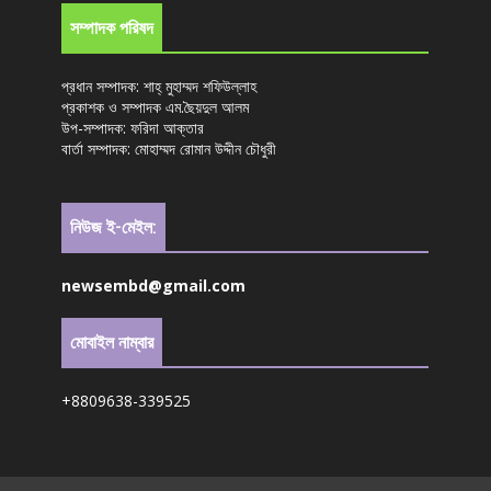
সম্পাদক পরিষদ
প্রধান সম্পাদক: শাহ্ মুহাম্মদ শফিউল্লাহ
প্রকাশক ও সম্পাদক এম.ছৈয়দুল আলম
উপ-সম্পাদক: ফরিদা আক্তার
বার্তা সম্পাদক: মোহাম্মদ রোমান উদ্দীন চৌধুরী
নিউজ ই-মেইল:
newsembd@gmail.com
মোবাইল নাম্বার
+8809638-339525