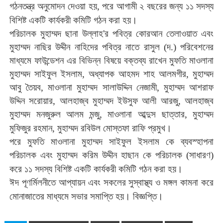
গঠনতন্ত্র
অনুমোদন
দেওয়া
হয়
,
পরে
আগামী
২
বছরের
জন্য
১১
সদস্য
।
বিশিষ্ট
একটি
কার্যকরী
কমিটি
গঠন
করা
হয়
পরিচালক
মুহাম্মদ
ছানা
উল্লাহ
'
র
পবিত্র
কোরআন
তেলাওয়াত
এবং
মুহাম্মদ
নাছির
উদ্দীন
নাহিদের
পবিত্র
নাতে
রাসুল
(
দ
.)
পরিবেশনের
মাধ্যমে
ফাউন্ডেশন
এর
বিভিন্ন
বিষয়ে
বক্তব্য
রাখেন
মুফতি
মাওলানা
মুহাম্মদ
সাইফুল
ইসলাম
,
অধ্যাপক
আহমদ
শাহ
আলমগীর
,
মুহাম্মদ
আবু
তৈয়ব
,
মাওলানা
মুহাম্মদ
সালাউদ্দিন
নেজামী
,
মুহাম্মদ
আশরাফ
উদ্দিন
সরোয়ার
,
আলহাজ্ব
মুহাম্মদ
ইউসুফ
আলী
আরজু
,
আলহাজ্ব
মুহাম্মদ
মনজুরুল
আলম
মন্জু
,
মাওলানা
আব্দুস
ছাত্তার
,
মুহাম্মদ
।
মুফিজুর
রহমান
,
মুহাম্মদ
রবিউল
মোস্তফা
রাফি
প্রমুখ
পরে
মুফতি
মাওলানা
মুহাম্মদ
সাইফুল
ইসলাম
কে
ব্যবস্হাপনা
পরিচালক
এবং
মুহাম্মদ
করিম
উদ্দীন
হাছান
কে
পরিচালক
(
সাধারণ
)
।
করে
১১
সদস্য
বিশিষ্ট
একটি
কার্যকরী
কমিটি
গঠন
করা
হয়
ঈদ
পূণর্মিলনীতে
আপ্যায়ন
এবং
সকলের
সুস্বাস্থ্য
ও
মঙ্গল
কামনা
করে
।
মোনাজাতের
মাধ্যমে
সভার
সমাপ্তি
হয়
বিজ্ঞপ্তি।