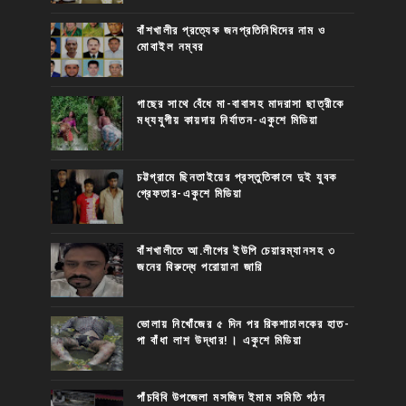
বাঁশখালীর প্রত্যেক জনপ্রতিনিধিদের নাম ও
মোবাইল নম্বর
গাছের সাথে বেঁধে মা-বাবাসহ মাদরাসা ছাত্রীকে
মধ্যযুগীয় কায়দায় নির্যাতন-একুশে মিডিয়া
চট্টগ্রামে ছিনতাইয়ের প্রস্তুতিকালে দুই যুবক
গ্রেফতার-একুশে মিডিয়া
বাঁশখালীতে আ.লীগের ইউপি চেয়ারম্যানসহ ৩
জনের বিরুদ্ধে পরোয়ানা জারি
ভোলায় নিখোঁজের ৫ দিন পর রিকশাচালকের হাত-
পা বাঁধা লাশ উদ্ধার!। একুশে মিডিয়া
পাঁচবিবি উপজেলা মসজিদ ইমাম সমিতি গঠন