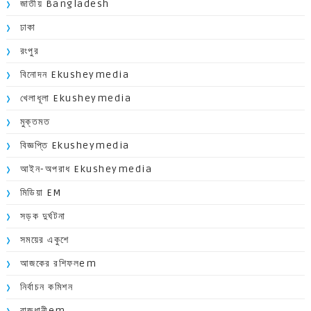
জাতীয় Bangladesh
ঢাকা
রংপুর
বিনোদন Ekusheymedia
খেলাধূলা Ekusheymedia
মুক্তমত
বিজ্ঞপ্তি Ekusheymedia
আইন-অপরাধ Ekusheymedia
মিডিয়া EM
সড়ক দুর্ঘটনা
সময়ের একুশে
আজকের রশিফলem
নির্বাচন কমিশন
রাজধানীem