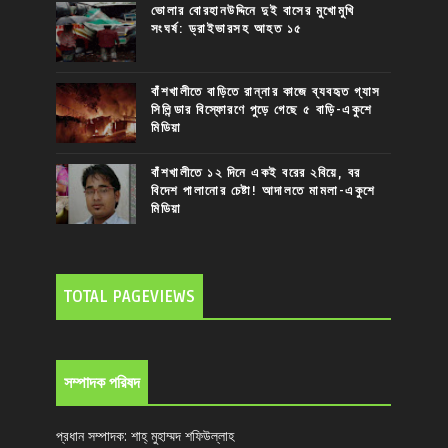
ভোলার বোরহানউদ্দিনে দুই বাসের মুখোমুখি
সংঘর্ষ: ড্রাইভারসহ আহত ১৫
বাঁশখালীতে বাড়িতে রান্নার কাজে ব্যবহৃত গ্যাস
সিলিন্ডার বিস্ফোরণে পুড়ে গেছে ৫ বাড়ি-একুশে
মিডিয়া
বাঁশখালীতে ১২ দিনে একই বরের ২বিয়ে, বর
বিদেশ পালানোর চেষ্টা! আদালতে মামলা-একুশে
মিডিয়া
TOTAL PAGEVIEWS
সম্পাদক পরিষদ
প্রধান সম্পাদক: শাহ্ মুহাম্মদ শফিউল্লাহ