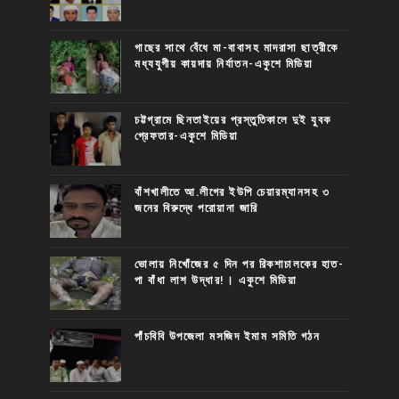
গাছের সাথে বেঁধে মা-বাবাসহ মাদরাসা ছাত্রীকে
মধ্যযুগীয় কায়দায় নির্যাতন-একুশে মিডিয়া
চট্টগ্রামে ছিনতাইয়ের প্রস্তুতিকালে দুই যুবক
গ্রেফতার-একুশে মিডিয়া
বাঁশখালীতে আ.লীগের ইউপি চেয়ারম্যানসহ ৩
জনের বিরুদ্ধে পরোয়ানা জারি
ভোলায় নিখোঁজের ৫ দিন পর রিকশাচালকের হাত-
পা বাঁধা লাশ উদ্ধার!। একুশে মিডিয়া
পাঁচবিবি উপজেলা মসজিদ ইমাম সমিতি গঠন