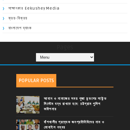
সাক্ষাৎকার EekusheyMedia
ক্রয়-বিক্রয়
বাংলাদেশ ব্যাংক
Pages
POPULAR POSTS
আযান ও নামাজের সময় পূজা মন্ডপের সাউন্ড
সিস্টেম বন্ধ রাখতে হবে: চট্টগ্রাম পুলিশ
কমিশনার
বাঁশখালীর প্রত্যেক জনপ্রতিনিধিদের নাম ও
মোবাইল নম্বর