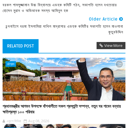
বরকল শামসুজ্জামান উচ্চ বিদ্যালয়ে এডহক কমিটি গঠন, সভাপতি হলেন বখতেয়ার
হোসেন মুরাদ ও অভিভাবক সদস্য আমিনুল হক
Older Article
চন্দনাইশে বরমা ইসলামিয়া দাখিল মাদ্রাসার এডহক কমিটির সভাপতি হলেন মাওলানা
কুতুবউদ্দিন
View More
RELATED POST
চট্টগ্রাম
প্রধানমন্ত্রীর আগমন উপলক্ষে বাঁশখালীতে সকল প্রস্তুতি সম্পন্ন, নতুন ঘর পাবেন বন্যায়
ক্ষতিগ্রস্ত ১০০ পরিবার
একুশে মিডিয়া
Aug 08, 2026