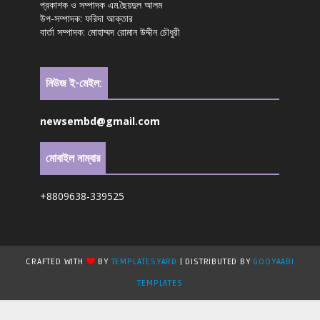
প্রকাশক ও সম্পাদক এম.ছৈয়দুল আলম
উপ-সম্পাদক: ফরিদা আক্তার
বার্তা সম্পাদক: মোহাম্মদ রোমান উদ্দীন চৌধুরী
নিউজ ই-মেইল:
newsembd@gmail.com
মোবাইল নাম্বার
+8809638-339525
CRAFTED WITH
BY
TEMPLATESYARD
| DISTRIBUTED BY
GOOYAABI
TEMPLATES