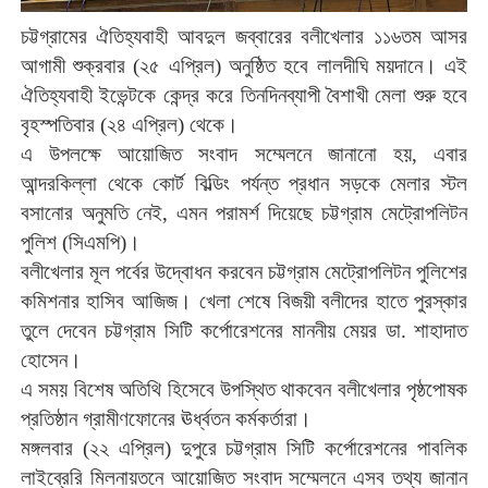
চট্টগ্রামের
ঐতিহ্যবাহী
আবদুল
জব্বারের
বলীখেলার
১১৬তম
আসর
আগামী
শুক্রবার
(
২৫
এপ্রিল
)
অনুষ্ঠিত
হবে
লালদীঘি
ময়দানে।
এই
ঐতিহ্যবাহী
ইভেন্টকে
কেন্দ্র
করে
তিনদিনব্যাপী
বৈশাখী
মেলা
শুরু
হবে
বৃহস্পতিবার
(
২৪
এপ্রিল
)
থেকে।
এ
উপলক্ষে
আয়োজিত
সংবাদ
সম্মেলনে
জানানো
হয়
,
এবার
আন্দরকিল্লা
থেকে
কোর্ট
বিল্ডিং
পর্যন্ত
প্রধান
সড়কে
মেলার
স্টল
বসানোর
অনুমতি
নেই
,
এমন
পরামর্শ
দিয়েছে
চট্টগ্রাম
মেট্রোপলিটন
পুলিশ
(
সিএমপি
)
।
বলীখেলার
মূল
পর্বের
উদ্বোধন
করবেন
চট্টগ্রাম
মেট্রোপলিটন
পুলিশের
কমিশনার
হাসিব
আজিজ।
খেলা
শেষে
বিজয়ী
বলীদের
হাতে
পুরস্কার
তুলে
দেবেন
চট্টগ্রাম
সিটি
কর্পোরেশনের
মাননীয়
মেয়র
ডা
.
শাহাদাত
হোসেন।
এ
সময়
বিশেষ
অতিথি
হিসেবে
উপস্থিত
থাকবেন
বলীখেলার
পৃষ্ঠপোষক
প্রতিষ্ঠান
গ্রামীণফোনের
ঊর্ধ্বতন
কর্মকর্তারা।
মঙ্গলবার
(
২২
এপ্রিল
)
দুপুরে
চট্টগ্রাম
সিটি
কর্পোরেশনের
পাবলিক
লাইব্রেরি
মিলনায়তনে
আয়োজিত
সংবাদ
সম্মেলনে
এসব
তথ্য
জানান