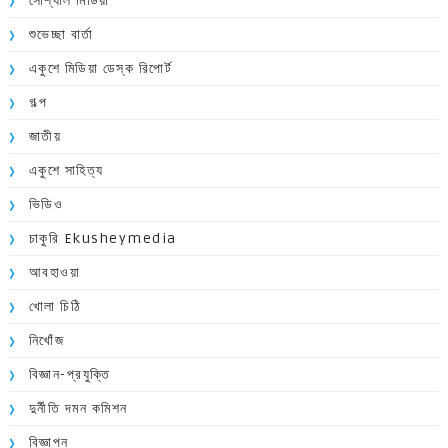
সোশ্যাল মিডিয়া
শুভেচ্ছা বার্তা
একুশে মিডিয়া ডেস্ক রিপোর্ট
গল্প
জাতীয়
একুশে সাহিত্য
ভিডিও
চাকুরি Ekusheymedia
আবহাওয়া
খোলা চিঠি
নিখোঁজ
বিজ্ঞান-প্রযুক্তি
দুর্নীতি দমন কমিশন
বিজ্ঞাপন