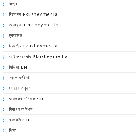
রংপুর
বিনোদন Ekusheymedia
খেলাধূলা Ekusheymedia
মুক্তমত
বিজ্ঞপ্তি Ekusheymedia
আইন-অপরাধ Ekusheymedia
মিডিয়া EM
সড়ক দুর্ঘটনা
সময়ের একুশে
আজকের রশিফলem
নির্বাচন কমিশন
রাজধানীem
শিক্ষা