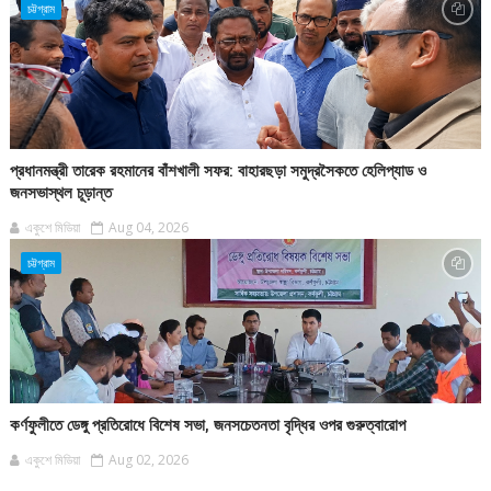
চট্টগ্রাম
প্রধানমন্ত্রী তারেক রহমানের বাঁশখালী সফর: বাহারছড়া সমুদ্রসৈকতে হেলিপ্যাড ও
জনসভাস্থল চূড়ান্ত
একুশে মিডিয়া
Aug 04, 2026
চট্টগ্রাম
কর্ণফুলীতে ডেঙ্গু প্রতিরোধে বিশেষ সভা, জনসচেতনতা বৃদ্ধির ওপর গুরুত্বারোপ
একুশে মিডিয়া
Aug 02, 2026