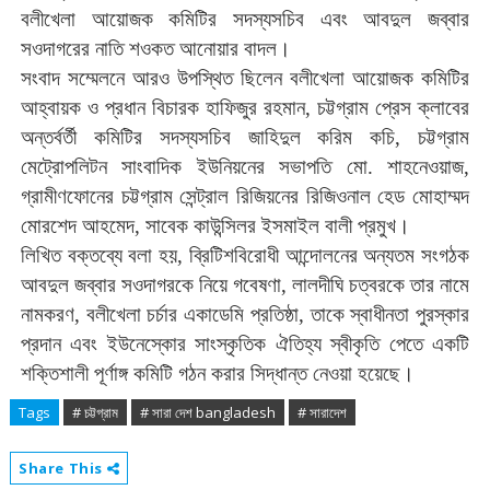
বলীখেলা
আয়োজক
কমিটির
সদস্যসচিব
এবং
আবদুল
জব্বার
সওদাগরের
নাতি
শওকত
আনোয়ার
বাদল।
সংবাদ
সম্মেলনে
আরও
উপস্থিত
ছিলেন
বলীখেলা
আয়োজক
কমিটির
আহ্বায়ক
ও
প্রধান
বিচারক
হাফিজুর
রহমান
,
চট্টগ্রাম
প্রেস
ক্লাবের
অন্তর্বর্তী
কমিটির
সদস্যসচিব
জাহিদুল
করিম
কচি
,
চট্টগ্রাম
মেট্রোপলিটন
সাংবাদিক
ইউনিয়নের
সভাপতি
মো
.
শাহনেওয়াজ
,
গ্রামীণফোনের
চট্টগ্রাম
সেন্ট্রাল
রিজিয়নের
রিজিওনাল
হেড
মোহাম্মদ
মোরশেদ
আহমেদ
,
সাবেক
কাউন্সিলর
ইসমাইল
বালী
প্রমুখ।
লিখিত
বক্তব্যে
বলা
হয়
,
ব্রিটিশবিরোধী
আন্দোলনের
অন্যতম
সংগঠক
আবদুল
জব্বার
সওদাগরকে
নিয়ে
গবেষণা
,
লালদীঘি
চত্বরকে
তার
নামে
নামকরণ
,
বলীখেলা
চর্চার
একাডেমি
প্রতিষ্ঠা
,
তাকে
স্বাধীনতা
পুরস্কার
প্রদান
এবং
ইউনেস্কোর
সাংস্কৃতিক
ঐতিহ্য
স্বীকৃতি
পেতে
একটি
শক্তিশালী
পূর্ণাঙ্গ
কমিটি
গঠন
করার
সিদ্ধান্ত
নেওয়া
হয়েছে।
Tags
# চট্টগ্রাম
# সারা দেশ bangladesh
# সারাদেশ
Share This