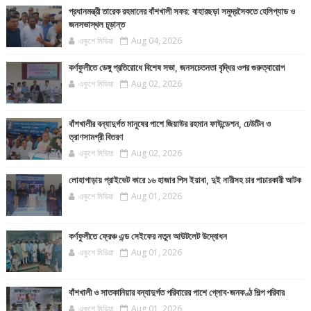
প্রধানমন্ত্রী তারেক রহমানের বাঁশখালী সফর: বাহারছড়া সমুদ্রসৈকতে হেলিপ্যাড ও
জনসভাস্থল চূড়ান্ত
একুশে মিডিয়া
Aug 04, 2026
কর্ণফুলীতে ডেঙ্গু প্রতিরোধে বিশেষ সভা, জনসচেতনতা বৃদ্ধির ওপর গুরুত্বারোপ
একুশে মিডিয়া
Aug 02, 2026
বাঁশখালীর বন্যাদুর্গত মানুষের পাশে জিয়াউর রহমান ফাউন্ডেশন, ঢেউটিন ও
ত্রাণসামগ্রী বিতরণ
একুশে মিডিয়া
Aug 02, 2026
লোহাগাড়ায় প্রাইভেট কারে ১৬ হাজার পিস ইয়াবা, দুই নারীসহ চার পাচারকারী আটক
একুশে মিডিয়া
Aug 01, 2026
কর্ণফুলীতে ফ্রেঞ্চ এন্ড সেইফের নতুন আউটলেট উদ্বোধন
একুশে মিডিয়া
Aug 01, 2026
বাঁশখালী ও সাতকানিয়ার বন্যাদুর্গত পরিবারের পাশে গ্লোব-জনকণ্ঠ শিল্প পরিবার
একুশে মিডিয়া
Aug 01, 2026