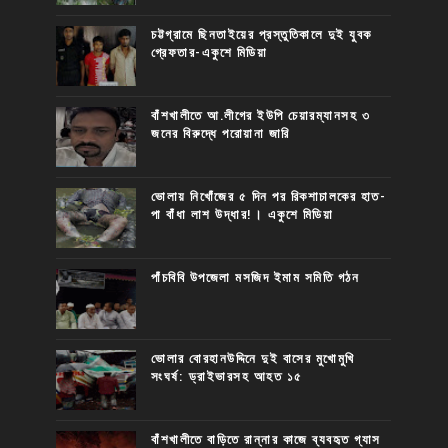
চট্টগ্রামে ছিনতাইয়ের প্রস্তুতিকালে দুই যুবক
গ্রেফতার-একুশে মিডিয়া
বাঁশখালীতে আ.লীগের ইউপি চেয়ারম্যানসহ ৩
জনের বিরুদ্ধে পরোয়ানা জারি
ভোলায় নিখোঁজের ৫ দিন পর রিকশাচালকের হাত-
পা বাঁধা লাশ উদ্ধার!। একুশে মিডিয়া
পাঁচবিবি উপজেলা মসজিদ ইমাম সমিতি গঠন
ভোলার বোরহানউদ্দিনে দুই বাসের মুখোমুখি
সংঘর্ষ: ড্রাইভারসহ আহত ১৫
বাঁশখালীতে বাড়িতে রান্নার কাজে ব্যবহৃত গ্যাস