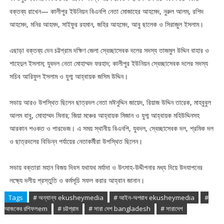
বক্তব্য রাখেন— কালীপুর ইউনিয়ন বিএনপি নেতা মোজাহের আহমেদ, নুরুল আলম, রশিদ
আহমেদ, মনির আহমদ, সাইফুর রহমান, জহির আহমেদ, আবু ছালেক ও সিরাজুল ইসলাম।
এছাড়া বক্তব্য দেন চট্টগ্রাম দক্ষিণ জেলা স্বেচ্ছাসেবক দলের সদস্য তাজমুল উদ্দিন বাহার ও
শাহেদুল ইসলাম; যুবদল নেতা মোহাম্মদ ফরহাদ; কালীপুর ইউনিয়ন স্বেচ্ছাসেবক দলের সদস্য
সচিব আরিফুল ইসলাম ও যুগ্ম আহ্বায়ক জসিম উদ্দিন।
সভায় আরও উপস্থিত ছিলেন ছাত্রদল নেতা মঈনুদ্দিন জায়েদ, রিয়াজ উদ্দিন তারেক, মাহবুবুল
আলম বাবু, মোহাম্মদ মিনার; জিয়া মঞ্চের আহ্বায়ক মিজান ও যুগ্ম আহ্বায়ক মহিউদ্দিনসহ
আরকান শওকত ও পারভেজ। এ সময় স্থানীয় বিএনপি, যুবদল, স্বেচ্ছাসেবক দল, শ্রমিক দল
ও ছাত্রদলের বিভিন্ন পর্যায়ের নেতাকর্মীরা উপস্থিত ছিলেন।
সভায় বক্তারা মহান বিজয় দিবস যথাযথ মর্যাদা ও উৎসাহ-উদ্দীপনার মধ্য দিয়ে উদযাপনের
লক্ষ্যে দলীয় প্রস্তুতি ও কর্মসূচি সফল করার আহ্বান জানান।
Tags
# অন্যান্য ekusheymedia
# আইন-অপরাধ ekusheymedia
#
আজকের রশিফলem
# চট্টগ্রাম
# সারা দেশ bangladesh
# সারাদেশ