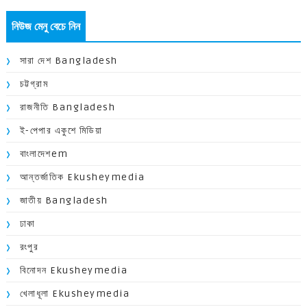
নিউজ মেনু বেচে নিন
সারা দেশ Bangladesh
চট্টগ্রাম
রাজনীতি Bangladesh
ই-পেপার একুশে মিডিয়া
বাংলাদেশem
আন্তর্জাতিক Ekusheymedia
জাতীয় Bangladesh
ঢাকা
রংপুর
বিনোদন Ekusheymedia
খেলাধূলা Ekusheymedia