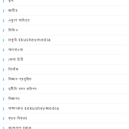
গল্প
জাতীয়
একুশে সাহিত্য
ভিডিও
চাকুরি Ekusheymedia
আবহাওয়া
খোলা চিঠি
নিখোঁজ
বিজ্ঞান-প্রযুক্তি
দুর্নীতি দমন কমিশন
বিজ্ঞাপন
সাক্ষাৎকার EekusheyMedia
ক্রয়-বিক্রয়
বাংলাদেশ ব্যাংক