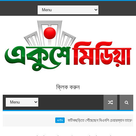
ক্লিক করুন
ফটিকছড়িতে পৌঁছেছেন বিএনপি চেয়ারম্যান তারেক রহমান, বাবুনগর
জাতীয়