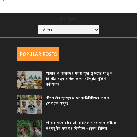
Pages
POPULAR POSTS
আযান ও নামাজের সময় পূজা মন্ডপের সাউন্ড
সিস্টেম বন্ধ রাখতে হবে: চট্টগ্রাম পুলিশ
কমিশনার
বাঁশখালীর প্রত্যেক জনপ্রতিনিধিদের নাম ও
মোবাইল নম্বর
গাছের সাথে বেঁধে মা-বাবাসহ মাদরাসা ছাত্রীকে
মধ্যযুগীয় কায়দায় নির্যাতন-একুশে মিডিয়া