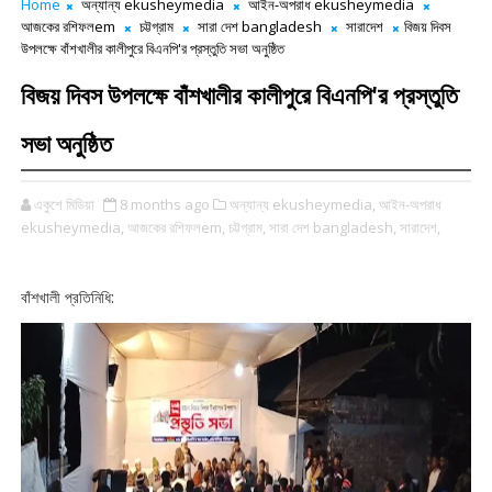
Home
অন্যান্য ekusheymedia
আইন-অপরাধ ekusheymedia
আজকের রশিফলem
চট্টগ্রাম
সারা দেশ bangladesh
সারাদেশ
বিজয় দিবস
উপলক্ষে বাঁশখালীর কালীপুরে বিএনপি'র প্রস্তুতি সভা অনুষ্ঠিত
বিজয় দিবস উপলক্ষে বাঁশখালীর কালীপুরে বিএনপি'র প্রস্তুতি
সভা অনুষ্ঠিত
একুশে মিডিয়া
8 months ago
অন্যান্য ekusheymedia,
আইন-অপরাধ
ekusheymedia,
আজকের রশিফলem,
চট্টগ্রাম,
সারা দেশ bangladesh,
সারাদেশ,
বাঁশখালী প্রতিনিধি: