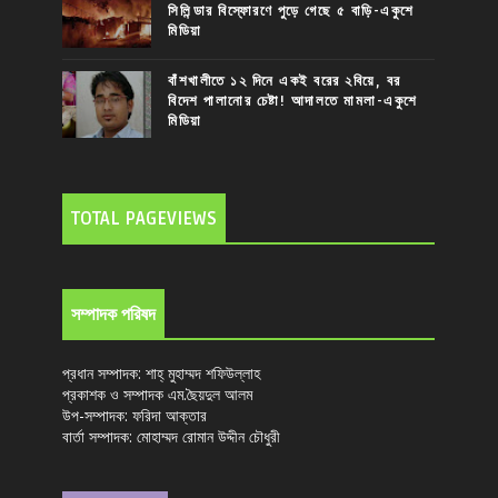
সিলিন্ডার বিস্ফোরণে পুড়ে গেছে ৫ বাড়ি-একুশে
মিডিয়া
বাঁশখালীতে ১২ দিনে একই বরের ২বিয়ে, বর
বিদেশ পালানোর চেষ্টা! আদালতে মামলা-একুশে
মিডিয়া
TOTAL PAGEVIEWS
সম্পাদক পরিষদ
প্রধান সম্পাদক: শাহ্ মুহাম্মদ শফিউল্লাহ
প্রকাশক ও সম্পাদক এম.ছৈয়দুল আলম
উপ-সম্পাদক: ফরিদা আক্তার
বার্তা সম্পাদক: মোহাম্মদ রোমান উদ্দীন চৌধুরী