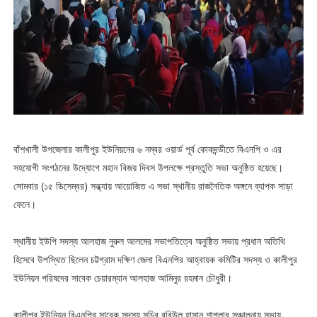
বাঁশখালী উপজেলার কালীপুর ইউনিয়নের ৬ নম্বর ওয়ার্ড পূর্ব কোকদন্ডীতে বিএনপি ও এর
সহযোগী সংগঠনের উদ্যোগে মহান বিজয় দিবস উপলক্ষে প্রস্তুতি সভা অনুষ্ঠিত হয়েছে।
সোমবার (১৫ ডিসেম্বর) সন্ধ্যায় আয়োজিত এ সভা স্থানীয় রাজনৈতিক অঙ্গনে ব্যাপক সাড়া
ফেলে।
স্থানীয় ইউপি সদস্য আলহাজ নুরুল আলমের সভাপতিত্বে অনুষ্ঠিত সভায় প্রধান অতিথি
হিসেবে উপস্থিত ছিলেন চট্টগ্রাম দক্ষিণ জেলা বিএনপির আহ্বায়ক কমিটির সদস্য ও কালীপুর
ইউনিয়ন পরিষদের সাবেক চেয়ারম্যান আলহাজ আমিনুর রহমান চৌধুরী।
কালীপুর ইউনিয়ন বিএনপির সাবেক সদস্য সচিব রবিউল হাসান শাপলার সঞ্চালনায় সভায়