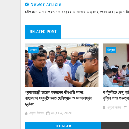
Newer Article
চট্টগ্রামে ডলার প্রতারক চক্রের ৪ সদস্য অস্ত্রসহ গ্রেফতার।একুশে মি
RELATED POST
চট্টগ্রাম
চট্টগ্রাম
প্রধানমন্ত্রী তারেক রহমানের বাঁশখালী সফর:
কর্ণফুলীতে ডেঙ্গু
বাহারছড়া সমুদ্রসৈকতে হেলিপ্যাড ও জনসভাস্থল
বৃদ্ধির ওপর গুরুত্
চূড়ান্ত
একুশে মিডিয়া
একুশে মিডিয়া
Aug 04, 2026
BLOGGER