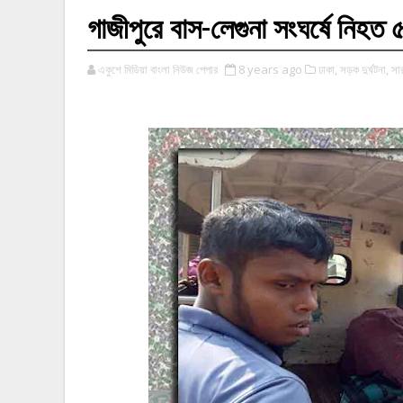
গাজীপুরে বাস-লেগুনা সংঘর্ষে নি
একুশে মিডিয়া বাংলা নিউজ পেপার
8 years ago
ঢাকা,
সড়ক দুর্ঘটনা,
সা