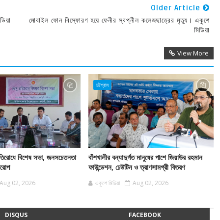
Older Article
ডিয়া
মোবাইল ফোন বিস্ফোরণ হয়ে ফেনীর স্বপ্নীল কলেজছাত্রের মৃত্যু। একুশে
মিডিয়া
View More
চট্টগ্রাম
 প্রতিরোধে বিশেষ সভা, জনসচেতনতা
বাঁশখালীর বন্যাদুর্গত মানুষের পাশে জিয়াউর রহমান
বারোপ
ফাউন্ডেশন, ঢেউটিন ও ত্রাণসামগ্রী বিতরণ
Aug 02, 2026
একুশে মিডিয়া
Aug 02, 2026
DISQUS
FACEBOOK