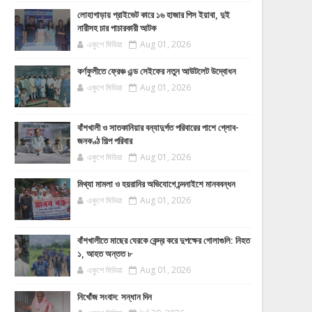
লোহাগাড়ায় প্রাইভেট কারে ১৬ হাজার পিস ইয়াবা, দুই
নারীসহ চার পাচারকারী আটক
একুশে মিডিয়া
Aug 01, 2026
কর্ণফুলীতে ফ্রেঞ্চ এন্ড সেইফের নতুন আউটলেট উদ্বোধন
একুশে মিডিয়া
Aug 01, 2026
বাঁশখালী ও সাতকানিয়ার বন্যাদুর্গত পরিবারের পাশে গ্লোব-
জনকণ্ঠ শিল্প পরিবার
একুশে মিডিয়া
Aug 01, 2026
মিথ্যা মামলা ও হয়রানির অভিযোগে চন্দনাইশে মানববন্ধন
একুশে মিডিয়া
Aug 01, 2026
বাঁশখালীতে মাছের ঘেরকে কেন্দ্র করে দুপক্ষের গোলাগুলি: নিহত
১, আহত অন্তত ৮
একুশে মিডিয়া
Aug 01, 2026
নিখোঁজ সংবাদ: সন্ধান দিন