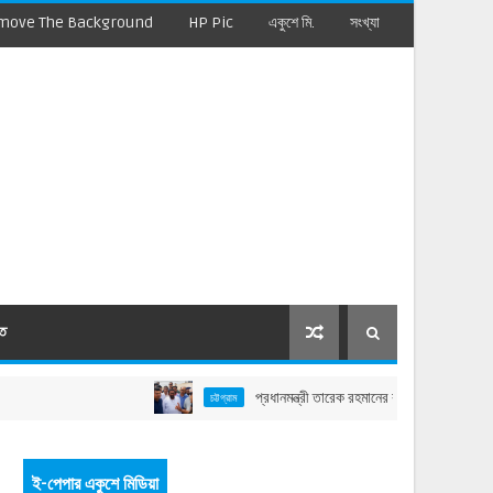
move The Background
HP Pic
একুশে মি.
সংখ্যা
মত
প্রধানমন্ত্রী তারেক রহমানের বাঁশখালী সফর: বাহারছড়া সমুদ্র
চট্টগ্রাম
ই-পেপার একুশে মিডিয়া