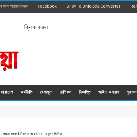
ার জন্য আবেদন করুন
Facebook
Bijoy To Uniciode Converter
Re
ক্লিক করুন
সারাদেশ
অর্থনীতি
খেলাধূলা
রাশিফল
বিজ্ঞপ্তি
আইন-অপরাধ
মুক্ত
াস-লেগুনা সংঘর্ষে নিহত ৫ আহত ১০।একুশে মিডিয়া