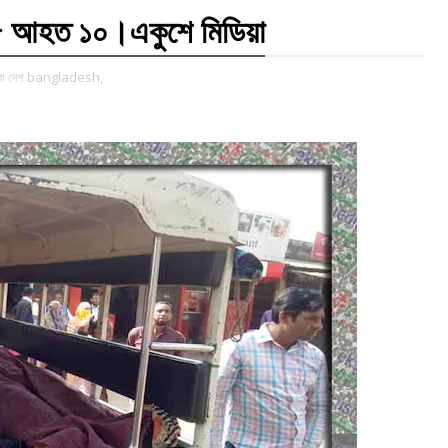
হত ৫ আহত ১০।একুশে মিডিয়া
রা দেশ bangladesh,