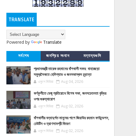
TRANSLATE
Powered by
Translate
সর্বশেষ
জনপ্রিয় সংবাদ
মন্তব্যগুলি
প্রধানমন্ত্রী তারেক রহমানের বাঁশখালী সফর: বাহারছড়া
সমুদ্রসৈকতে হেলিপ্যাড ও জনসভাস্থল চূড়ান্ত
একুশে মিডিয়া
Aug 04, 2026
কর্ণফুলীতে ডেঙ্গু প্রতিরোধে বিশেষ সভা, জনসচেতনতা বৃদ্ধির
ওপর গুরুত্বারোপ
একুশে মিডিয়া
Aug 02, 2026
বাঁশখালীর বন্যাদুর্গত মানুষের পাশে জিয়াউর রহমান ফাউন্ডেশন,
ঢেউটিন ও ত্রাণসামগ্রী বিতরণ
একুশে মিডিয়া
Aug 02, 2026