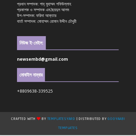
প্রধান সম্পাদক: শাহ্ মুহাম্মদ শফিউল্লাহ
প্রকাশক ও সম্পাদক এম.ছৈয়দুল আলম
উপ-সম্পাদক: ফরিদা আক্তার
বার্তা সম্পাদক: মোহাম্মদ রোমান উদ্দীন চৌধুরী
নিউজ ই-মেইল:
newsembd@gmail.com
মোবাইল নাম্বার
+8809638-339525
CRAFTED WITH
BY
TEMPLATESYARD
| DISTRIBUTED BY
GOOYAABI
TEMPLATES