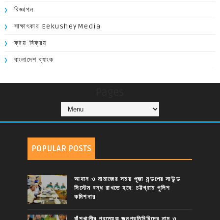
বিজ্ঞাপন
সাক্ষাৎকার EekusheyMedia
ক্রয়-বিক্রয়
বাংলাদেশ ব্যাংক
Pages
POPULAR POSTS
আযান ও নামাজের সময় পূজা মন্ডপের সাউন্ড
সিস্টেম বন্ধ রাখতে হবে: চট্টগ্রাম পুলিশ
কমিশনার
বাঁশখালীর প্রত্যেক জনপ্রতিনিধিদের নাম ও