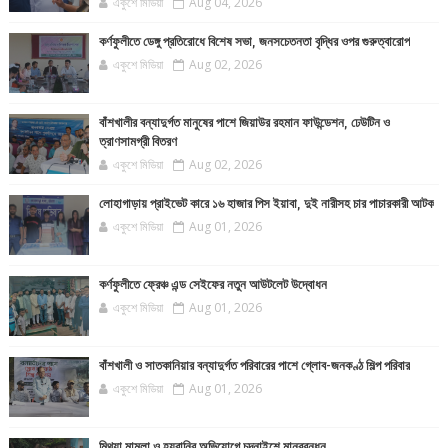
একুশে মিডিয়া
Aug 04, 2026
কর্ণফুলীতে ডেঙ্গু প্রতিরোধে বিশেষ সভা, জনসচেতনতা বৃদ্ধির ওপর গুরুত্বারোপ
একুশে মিডিয়া
Aug 02, 2026
বাঁশখালীর বন্যাদুর্গত মানুষের পাশে জিয়াউর রহমান ফাউন্ডেশন, ঢেউটিন ও
ত্রাণসামগ্রী বিতরণ
একুশে মিডিয়া
Aug 02, 2026
লোহাগাড়ায় প্রাইভেট কারে ১৬ হাজার পিস ইয়াবা, দুই নারীসহ চার পাচারকারী আটক
একুশে মিডিয়া
Aug 01, 2026
কর্ণফুলীতে ফ্রেঞ্চ এন্ড সেইফের নতুন আউটলেট উদ্বোধন
একুশে মিডিয়া
Aug 01, 2026
বাঁশখালী ও সাতকানিয়ার বন্যাদুর্গত পরিবারের পাশে গ্লোব-জনকণ্ঠ শিল্প পরিবার
একুশে মিডিয়া
Aug 01, 2026
মিথ্যা মামলা ও হয়রানির অভিযোগে চন্দনাইশে মানববন্ধন