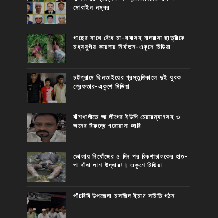
মোবাইল নম্বর
গাছের সাথে বেঁধে মা-বাবাসহ মাদরাসা ছাত্রীকে
মধ্যযুগীয় কায়দায় নির্যাতন-একুশে মিডিয়া
চট্টগ্রামে ছিনতাইয়ের প্রস্তুতিকালে দুই যুবক
গ্রেফতার-একুশে মিডিয়া
বাঁশখালীতে আ.লীগের ইউপি চেয়ারম্যানসহ ৩
জনের বিরুদ্ধে পরোয়ানা জারি
ভোলায় নিখোঁজের ৫ দিন পর রিকশাচালকের হাত-
পা বাঁধা লাশ উদ্ধার!। একুশে মিডিয়া
পাঁচবিবি উপজেলা মসজিদ ইমাম সমিতি গঠন