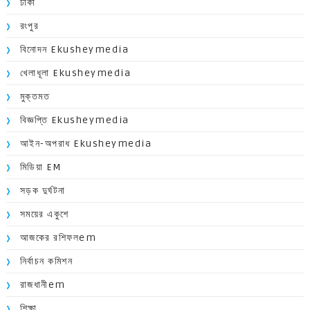
ঢাকা
রংপুর
বিনোদন Ekusheymedia
খেলাধূলা Ekusheymedia
মুক্তমত
বিজ্ঞপ্তি Ekusheymedia
আইন-অপরাধ Ekusheymedia
মিডিয়া EM
সড়ক দুর্ঘটনা
সময়ের একুশে
আজকের রশিফলem
নির্বাচন কমিশন
রাজধানীem
শিক্ষা