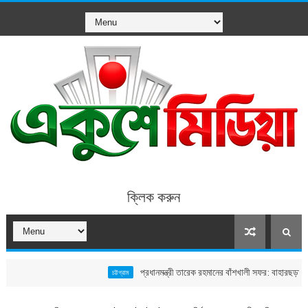
ক্লিক করুন
প্রধানমন্ত্রী তারেক রহমানের বাঁশখালী সফর: বাহারছড়া সমুদ্রসৈকতে 
চট্টগ্রাম