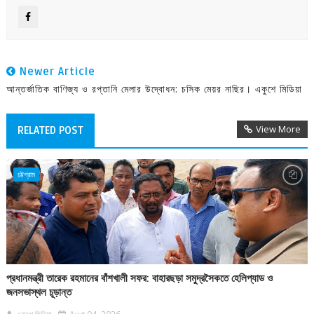
Newer Article
আন্তর্জাতিক বাণিজ্য ও রপ্তানি মেলার উদ্বোধন: চসিক মেয়র নাছির। একুশে মিডিয়া
View More
RELATED POST
চট্টগ্রাম
প্রধানমন্ত্রী তারেক রহমানের বাঁশখালী সফর: বাহারছড়া সমুদ্রসৈকতে হেলিপ্যাড ও
জনসভাস্থল চূড়ান্ত