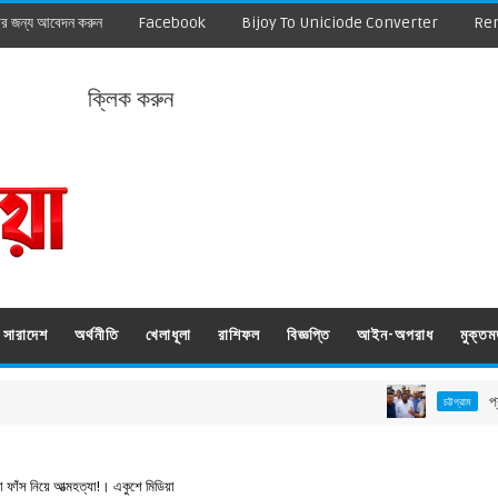
ার জন্য আবেদন করুন
Facebook
Bijoy To Uniciode Converter
Re
ক্লিক করুন
সারাদেশ
অর্থনীতি
খেলাধূলা
রাশিফল
বিজ্ঞপ্তি
আইন-অপরাধ
মুক্ত
প্রধানমন্ত্রী 
চট্টগ্রাম
া ফাঁস নিয়ে আত্মহত্যা!। একুশে মিডিয়া