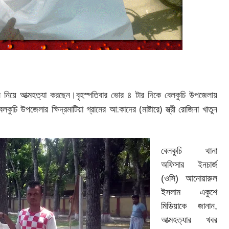
ঁস নিয়ে আত্মহত্যা করছেন।বৃহস্পতিবার ভোর ৪ টার দিকে বেলকুচি উপজেলায়
কুচি উপজেলার ক্ষিদ্রমাটিয়া গ্রামের আ:কাদের (মাষ্টারে) স্ত্রী রোজিনা খাতুন
বেলকুচি থানা
অফিসার ইনচার্জ
(ওসি) আনোয়ারুল
ইসলাম একুশে
মিডিয়াকে জানান,
আত্মহত্যার খবর