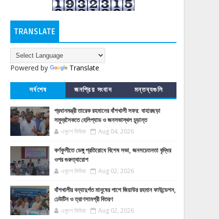
TRANSLATE
Powered by
Translate
সর্বশেষ
জনপ্রিয় সংবাদ
মন্তব্যগুলি
প্রধানমন্ত্রী তারেক রহমানের বাঁশখালী সফর: বাহারছড়া
সমুদ্রসৈকতে হেলিপ্যাড ও জনসভাস্থল চূড়ান্ত
একুশে মিডিয়া
Aug 04, 2026
কর্ণফুলীতে ডেঙ্গু প্রতিরোধে বিশেষ সভা, জনসচেতনতা বৃদ্ধির
ওপর গুরুত্বারোপ
একুশে মিডিয়া
Aug 02, 2026
বাঁশখালীর বন্যাদুর্গত মানুষের পাশে জিয়াউর রহমান ফাউন্ডেশন,
ঢেউটিন ও ত্রাণসামগ্রী বিতরণ
একুশে মিডিয়া
Aug 02, 2026