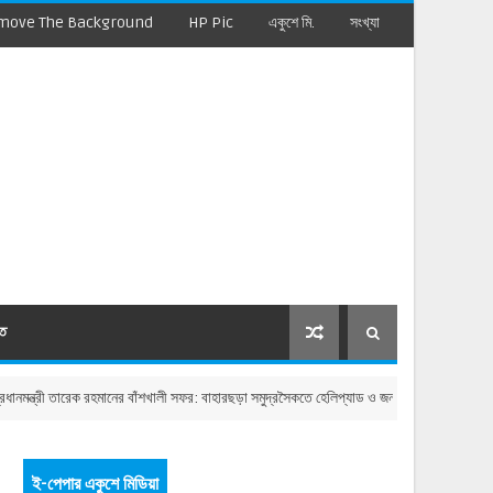
move The Background
HP Pic
একুশে মি.
সংখ্যা
মত
তারেক রহমানের বাঁশখালী সফর: বাহারছড়া সমুদ্রসৈকতে হেলিপ্যাড ও জনসভাস্থল চূড়ান্ত
ই-পেপার একুশে মিডিয়া