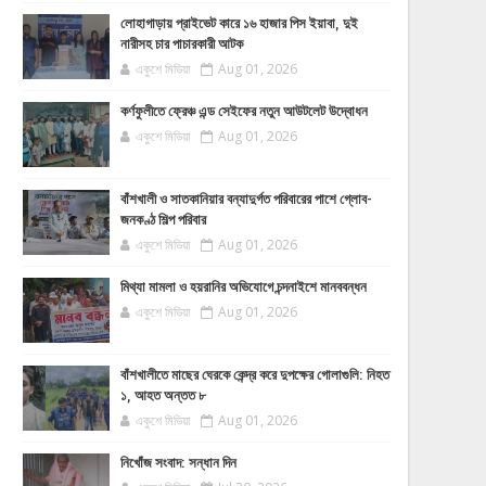
লোহাগাড়ায় প্রাইভেট কারে ১৬ হাজার পিস ইয়াবা, দুই
নারীসহ চার পাচারকারী আটক
একুশে মিডিয়া
Aug 01, 2026
কর্ণফুলীতে ফ্রেঞ্চ এন্ড সেইফের নতুন আউটলেট উদ্বোধন
একুশে মিডিয়া
Aug 01, 2026
বাঁশখালী ও সাতকানিয়ার বন্যাদুর্গত পরিবারের পাশে গ্লোব-
জনকণ্ঠ শিল্প পরিবার
একুশে মিডিয়া
Aug 01, 2026
মিথ্যা মামলা ও হয়রানির অভিযোগে চন্দনাইশে মানববন্ধন
একুশে মিডিয়া
Aug 01, 2026
বাঁশখালীতে মাছের ঘেরকে কেন্দ্র করে দুপক্ষের গোলাগুলি: নিহত
১, আহত অন্তত ৮
একুশে মিডিয়া
Aug 01, 2026
নিখোঁজ সংবাদ: সন্ধান দিন