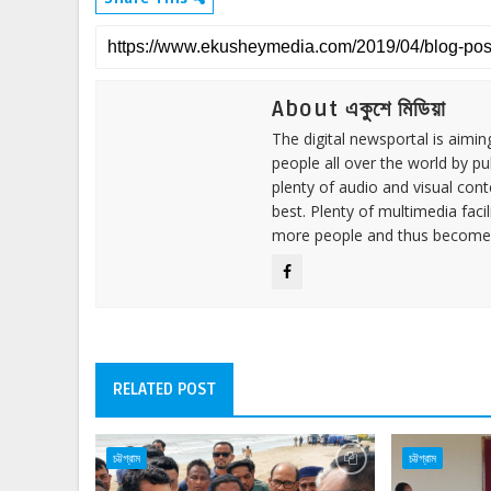
About একুশে মিডিয়া
The digital newsportal is aimi
people all over the world by p
plenty of audio and visual cont
best. Plenty of multimedia fac
more people and thus become 
RELATED POST
চট্টগ্রাম
চট্টগ্রাম