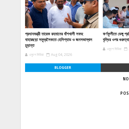
প্রধানমন্ত্রী তারেক রহমানের বাঁশখালী সফর:
কর্ণফুলীতে ডেঙ্গু
বাহারছড়া সমুদ্রসৈকতে হেলিপ্যাড ও জনসভাস্থল
বৃদ্ধির ওপর গুরুত্
চূড়ান্ত
একুশে মিডিয়া
একুশে মিডিয়া
Aug 04, 2026
BLOGGER
NO
POS