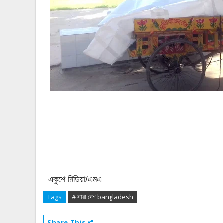
একুশে মিডিয়া/এমএ
Tags
# সারা দেশ bangladesh
Share This