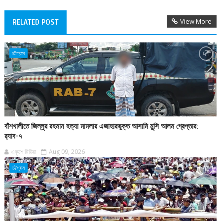
View More
RELATED POST
চট্টগ্রাম
বাঁশখালীতে জিল্লুর রহমান হত্যা মামলার এজাহারভুক্ত আসামি মুন্সি আলম গ্রেপ্তার:
র‍্যাব-৭
একুশে মিডিয়া
Aug 09, 2026
চট্টগ্রাম