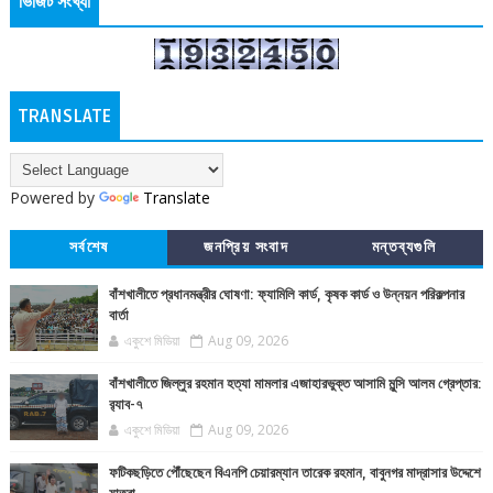
ভিজিট সংখ্যা
TRANSLATE
Powered by
Translate
সর্বশেষ
জনপ্রিয় সংবাদ
মন্তব্যগুলি
বাঁশখালীতে প্রধানমন্ত্রীর ঘোষণা: ফ্যামিলি কার্ড, কৃষক কার্ড ও উন্নয়ন পরিকল্পনার
বার্তা
একুশে মিডিয়া
Aug 09, 2026
বাঁশখালীতে জিল্লুর রহমান হত্যা মামলার এজাহারভুক্ত আসামি মুন্সি আলম গ্রেপ্তার:
র‍্যাব-৭
একুশে মিডিয়া
Aug 09, 2026
ফটিকছড়িতে পৌঁছেছেন বিএনপি চেয়ারম্যান তারেক রহমান, বাবুনগর মাদ্রাসার উদ্দেশে