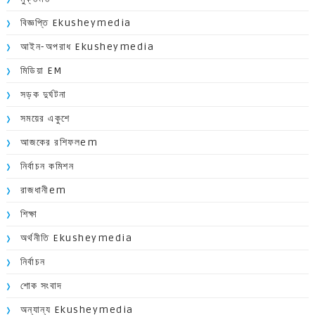
বিজ্ঞপ্তি Ekusheymedia
আইন-অপরাধ Ekusheymedia
মিডিয়া EM
সড়ক দুর্ঘটনা
সময়ের একুশে
আজকের রশিফলem
নির্বাচন কমিশন
রাজধানীem
শিক্ষা
অর্থনীতি Ekusheymedia
নির্বাচন
শোক সংবাদ
অন্যান্য Ekusheymedia