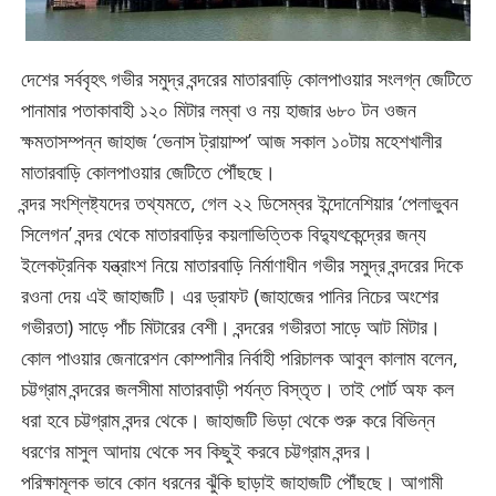
দেশের সর্ববৃহৎ গভীর সমুদ্র বন্দরের মাতারবাড়ি কোলপাওয়ার সংলগ্ন জেটিতে
পানামার পতাকাবাহী ১২০ মিটার লম্বা ও নয় হাজার ৬৮০ টন ওজন
ক্ষমতাসম্পন্ন জাহাজ ‘ভেনাস ট্রায়াম্প’ আজ সকাল ১০টায় মহেশখালীর
মাতারবাড়ি কোলপাওয়ার জেটিতে পৌঁছছে।
বন্দর সংশ্লিষ্ট্যদের তথ্যমতে, গেল ২২ ডিসেম্বর ইন্দোনেশিয়ার ‘পেলাভুবন
সিলেগন’ বন্দর থেকে মাতারবাড়ির কয়লাভিত্তিক বিদ্যুৎকেন্দ্রের জন্য
ইলেকট্রনিক যন্ত্রাংশ নিয়ে মাতারবাড়ি নির্মাণাধীন গভীর সমুদ্র বন্দরের দিকে
রওনা দেয় এই জাহাজটি। এর ড্রাফট (জাহাজের পানির নিচের অংশের
গভীরতা) সাড়ে পাঁচ মিটারের বেশী। বন্দরের গভীরতা সাড়ে আট মিটার।
কোল পাওয়ার জেনারেশন কোম্পানীর নির্বাহী পরিচালক আবুল কালাম বলেন,
চট্টগ্রাম বন্দরের জলসীমা মাতারবাড়ী পর্যন্ত বিস্তৃত। তাই পোর্ট অফ কল
ধরা হবে চট্টগ্রাম বন্দর থেকে। জাহাজটি ভিড়া থেকে শুরু করে বিভিন্ন
ধরণের মাসুল আদায় থেকে সব কিছুই করবে চট্টগ্রাম বন্দর।
পরিক্ষামূলক ভাবে কোন ধরনের ঝুঁকি ছাড়াই জাহাজটি পৌঁছছে। আগামী