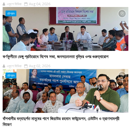
একুশে মিডিয়া
Aug 04, 2026
চট্টগ্রাম
কর্ণফুলীতে ডেঙ্গু প্রতিরোধে বিশেষ সভা, জনসচেতনতা বৃদ্ধির ওপর গুরুত্বারোপ
একুশে মিডিয়া
Aug 02, 2026
চট্টগ্রাম
বাঁশখালীর বন্যাদুর্গত মানুষের পাশে জিয়াউর রহমান ফাউন্ডেশন, ঢেউটিন ও ত্রাণসামগ্রী
বিতরণ