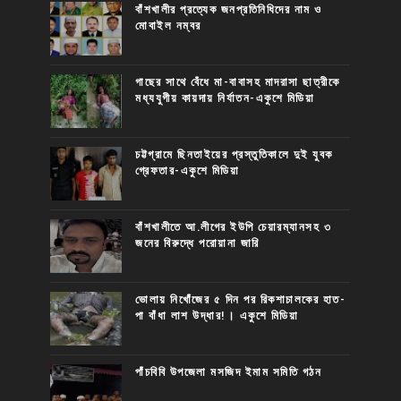
বাঁশখালীর প্রত্যেক জনপ্রতিনিধিদের নাম ও
মোবাইল নম্বর
গাছের সাথে বেঁধে মা-বাবাসহ মাদরাসা ছাত্রীকে
মধ্যযুগীয় কায়দায় নির্যাতন-একুশে মিডিয়া
চট্টগ্রামে ছিনতাইয়ের প্রস্তুতিকালে দুই যুবক
গ্রেফতার-একুশে মিডিয়া
বাঁশখালীতে আ.লীগের ইউপি চেয়ারম্যানসহ ৩
জনের বিরুদ্ধে পরোয়ানা জারি
ভোলায় নিখোঁজের ৫ দিন পর রিকশাচালকের হাত-
পা বাঁধা লাশ উদ্ধার!। একুশে মিডিয়া
পাঁচবিবি উপজেলা মসজিদ ইমাম সমিতি গঠন