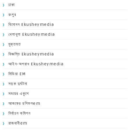
ঢাকা
রংপুর
বিনোদন Ekusheymedia
খেলাধূলা Ekusheymedia
মুক্তমত
বিজ্ঞপ্তি Ekusheymedia
আইন-অপরাধ Ekusheymedia
মিডিয়া EM
সড়ক দুর্ঘটনা
সময়ের একুশে
আজকের রশিফলem
নির্বাচন কমিশন
রাজধানীem