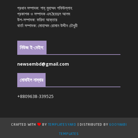
প্রধান সম্পাদক: শাহ্ মুহাম্মদ শফিউল্লাহ
প্রকাশক ও সম্পাদক এম.ছৈয়দুল আলম
উপ-সম্পাদক: ফরিদা আক্তার
বার্তা সম্পাদক: মোহাম্মদ রোমান উদ্দীন চৌধুরী
নিউজ ই-মেইল:
newsembd@gmail.com
মোবাইল নাম্বার
+8809638-339525
CRAFTED WITH
BY
TEMPLATESYARD
| DISTRIBUTED BY
GOOYAABI
TEMPLATES