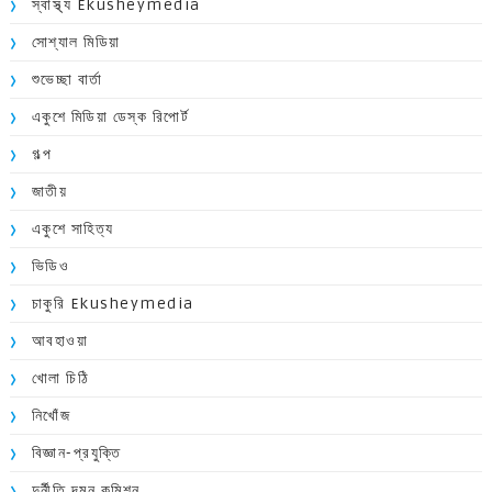
স্বাস্থ্য Ekusheymedia
সোশ্যাল মিডিয়া
শুভেচ্ছা বার্তা
একুশে মিডিয়া ডেস্ক রিপোর্ট
গল্প
জাতীয়
একুশে সাহিত্য
ভিডিও
চাকুরি Ekusheymedia
আবহাওয়া
খোলা চিঠি
নিখোঁজ
বিজ্ঞান-প্রযুক্তি
দুর্নীতি দমন কমিশন