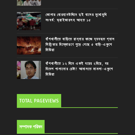
ভোলার বোরহানউদ্দিনে দুই বাসের মুখোমুখি
সংঘর্ষ: ড্রাইভারসহ আহত ১৫
বাঁশখালীতে বাড়িতে রান্নার কাজে ব্যবহৃত গ্যাস
সিলিন্ডার বিস্ফোরণে পুড়ে গেছে ৫ বাড়ি-একুশে
মিডিয়া
বাঁশখালীতে ১২ দিনে একই বরের ২বিয়ে, বর
বিদেশ পালানোর চেষ্টা! আদালতে মামলা-একুশে
মিডিয়া
TOTAL PAGEVIEWS
সম্পাদক পরিষদ