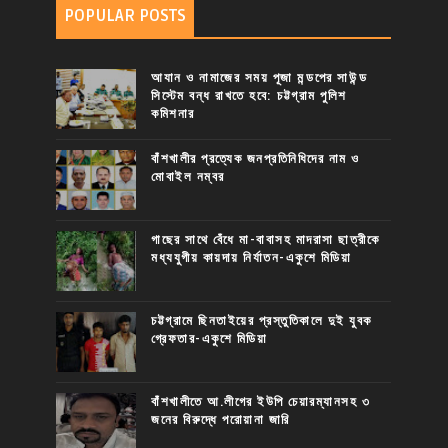
POPULAR POSTS
আযান ও নামাজের সময় পূজা মন্ডপের সাউন্ড
সিস্টেম বন্ধ রাখতে হবে: চট্টগ্রাম পুলিশ
কমিশনার
বাঁশখালীর প্রত্যেক জনপ্রতিনিধিদের নাম ও
মোবাইল নম্বর
গাছের সাথে বেঁধে মা-বাবাসহ মাদরাসা ছাত্রীকে
মধ্যযুগীয় কায়দায় নির্যাতন-একুশে মিডিয়া
চট্টগ্রামে ছিনতাইয়ের প্রস্তুতিকালে দুই যুবক
গ্রেফতার-একুশে মিডিয়া
বাঁশখালীতে আ.লীগের ইউপি চেয়ারম্যানসহ ৩
জনের বিরুদ্ধে পরোয়ানা জারি