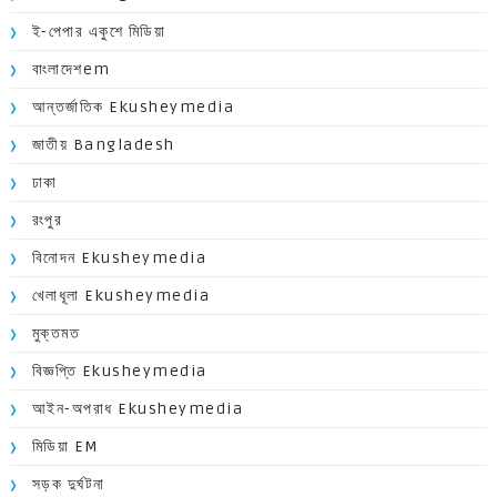
ই-পেপার একুশে মিডিয়া
বাংলাদেশem
আন্তর্জাতিক Ekusheymedia
জাতীয় Bangladesh
ঢাকা
রংপুর
বিনোদন Ekusheymedia
খেলাধূলা Ekusheymedia
মুক্তমত
বিজ্ঞপ্তি Ekusheymedia
আইন-অপরাধ Ekusheymedia
মিডিয়া EM
সড়ক দুর্ঘটনা