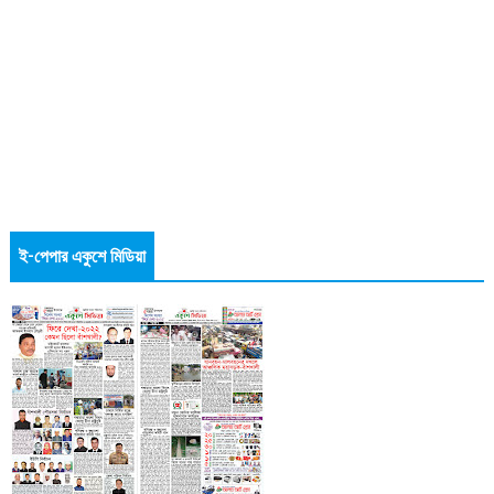
ই-পেপার একুশে মিডিয়া