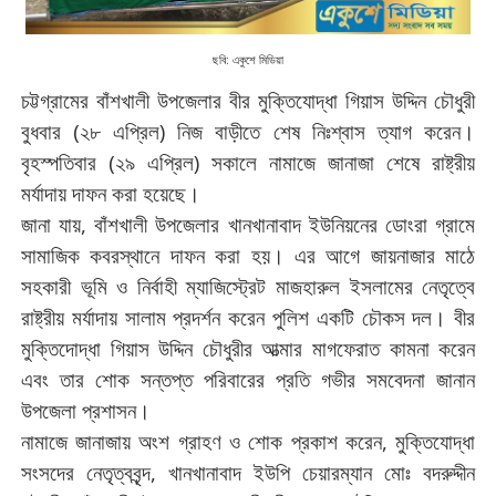
ছবি: একুশে মিডিয়া
চট্টগ্রামের
বাঁশখালী উপজেলার
বীর
মুক্তিযোদ্ধা
গিয়াস
উদ্দিন
চৌধুরী
বুধবার (২৮ এপ্রিল) নিজ বাড়ীতে শেষ নিঃশ্বাস ত্যাগ করেন।
বৃহস্পতিবার (২৯ এপ্রিল) সকালে নামাজে
জানাজা
শেষে রাষ্ট্রীয়
মর্যাদায়
দাফন
করা
হয়েছে
।
জানা যায়, বাঁশখালী উপজেলার
খানখানাবাদ
ইউনিয়নের
ডোংরা গ্রামে
সামাজিক
কবরস্থানে
দাফন
করা
হয়
।
এর
আগে
জায়নাজার
মাঠে
সহকারী
ভূমি
ও
নির্বাহী
ম্যাজিস্ট্রেট
মাজহারুল
ইসলামের নেতৃত্বে
রাষ্ট্রীয়
মর্যাদায়
সালাম
প্রদর্শন
করেন
পুলিশ
একটি
চৌকস
দল
।
বীর
মুক্তিদোদ্ধা গিয়াস
উদ্দিন
চৌধুরীর
আত্মার
মাগফেরাত
কামনা
করেন
এবং
তার
শোক
সন্তপ্ত
পরিবারের
প্রতি
গভীর
সমবেদনা
জানান
উপজেলা প্রশাসন।
নামাজে
জানাজায় অংশ গ্রাহণ ও শোক প্রকাশ করেন, মুক্তিযোদ্ধা
সংসদের নেতৃত্ববৃন্দ,
খানখানাবাদ
ইউপি
চেয়ারম্যান
মোঃ
বদরুদ্দীন