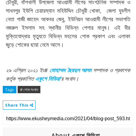
চৌধুরী
,
বাঁশখালী
উপজেলা
আওয়ামী
লীগের
সাংগঠনিক
সম্পাদক ও
সাধনপুর ইউপি চেয়ারম্যান
মহিউদ্দিন
চৌধুরী
খোকা
,
জেলা
যুবলীগ
নেতা
গাজী
জাহেদ
আকবর
জেবু
,
ইউনিয়ন
আওয়ামী
লীগের
সভাপতি
নজরুল
ইসলাম
সহ স্থানীয় বিভিন্ন পেশার মানুষ। এই বীর
মুক্তিযোদ্ধার মৃত্যুতে বিভিন্ন মহলের শোক প্রকাশ এবং এলাকা
জুড়ে শোকের ছায়া নেমে আসে।
২৯
এপ্রিল
২০২১
ইং
#
মোহাম্মদ
ছৈয়দুল
আলম
সম্পাদক
ও
প্রকাশক
কর্তৃক
প্রকাশিত
একুশে
মিডিয়া
’
র
সংবাদ
।
Tags
# শোক সংবাদ
Share This