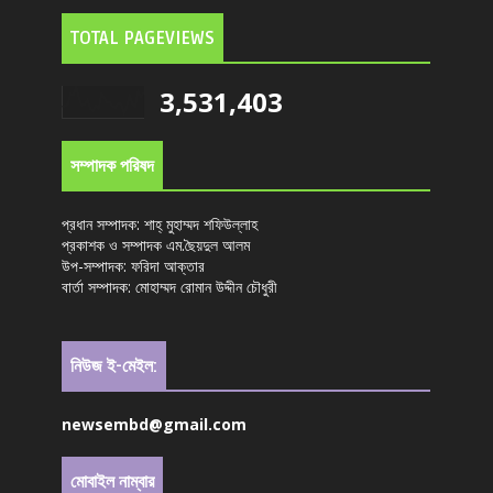
TOTAL PAGEVIEWS
3,531,403
সম্পাদক পরিষদ
প্রধান সম্পাদক: শাহ্ মুহাম্মদ শফিউল্লাহ
প্রকাশক ও সম্পাদক এম.ছৈয়দুল আলম
উপ-সম্পাদক: ফরিদা আক্তার
বার্তা সম্পাদক: মোহাম্মদ রোমান উদ্দীন চৌধুরী
নিউজ ই-মেইল:
newsembd@gmail.com
মোবাইল নাম্বার