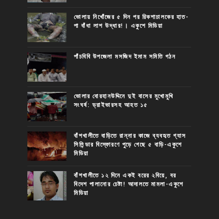
ভোলায় নিখোঁজের ৫ দিন পর রিকশাচালকের হাত-
পা বাঁধা লাশ উদ্ধার!। একুশে মিডিয়া
পাঁচবিবি উপজেলা মসজিদ ইমাম সমিতি গঠন
ভোলার বোরহানউদ্দিনে দুই বাসের মুখোমুখি
সংঘর্ষ: ড্রাইভারসহ আহত ১৫
বাঁশখালীতে বাড়িতে রান্নার কাজে ব্যবহৃত গ্যাস
সিলিন্ডার বিস্ফোরণে পুড়ে গেছে ৫ বাড়ি-একুশে
মিডিয়া
বাঁশখালীতে ১২ দিনে একই বরের ২বিয়ে, বর
বিদেশ পালানোর চেষ্টা! আদালতে মামলা-একুশে
মিডিয়া