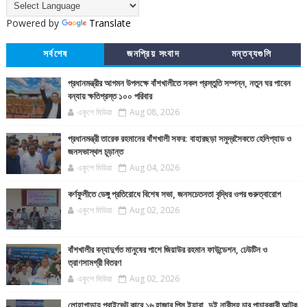
Powered by
Translate
সর্বশেষ
জনপ্রিয় সংবাদ
মন্তব্যগুলি
প্রধানমন্ত্রীর আগমন উপলক্ষে বাঁশখালীতে সকল প্রস্তুতি সম্পন্ন, নতুন ঘর পাবেন
বন্যায় ক্ষতিগ্রস্ত ১০০ পরিবার
একুশে মিডিয়া
Aug 08, 2026
প্রধানমন্ত্রী তারেক রহমানের বাঁশখালী সফর: বাহারছড়া সমুদ্রসৈকতে হেলিপ্যাড ও
জনসভাস্থল চূড়ান্ত
একুশে মিডিয়া
Aug 04, 2026
কর্ণফুলীতে ডেঙ্গু প্রতিরোধে বিশেষ সভা, জনসচেতনতা বৃদ্ধির ওপর গুরুত্বারোপ
একুশে মিডিয়া
Aug 02, 2026
বাঁশখালীর বন্যাদুর্গত মানুষের পাশে জিয়াউর রহমান ফাউন্ডেশন, ঢেউটিন ও
ত্রাণসামগ্রী বিতরণ
একুশে মিডিয়া
Aug 02, 2026
লোহাগাড়ায় প্রাইভেট কারে ১৬ হাজার পিস ইয়াবা, দুই নারীসহ চার পাচারকারী আটক