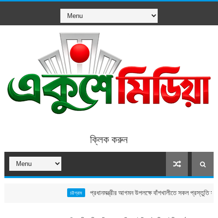
ক্লিক করুন
প্রধানমন্ত্রীর আগমন উপলক্ষে বাঁশখালীতে সকল প্রস্তুতি সম্পন্ন, নতুন 
চট্টগ্রাম