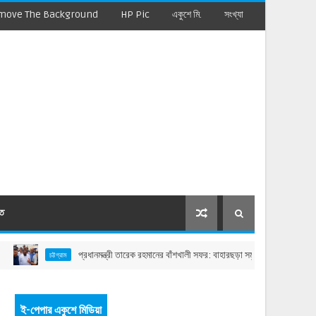
move The Background
HP Pic
একুশে মি.
সংখ্যা
মত
প্রধানমন্ত্রী তারেক রহমানের বাঁশখালী সফর: বাহারছড়া সমুদ্রসৈকতে হেলিপ্যাড ও জনসভাস্
চট্টগ্রাম
ই-পেপার একুশে মিডিয়া