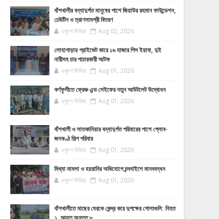
বাঁশখালীর বন্যাদুর্গত মানুষের পাশে জিয়াউর রহমান ফাউন্ডেশন,
ঢেউটিন ও ত্রাণসামগ্রী বিতরণ
একুশে মিডিয়া
Aug 02, 2026
লোহাগাড়ায় প্রাইভেট কারে ১৬ হাজার পিস ইয়াবা, দুই
নারীসহ চার পাচারকারী আটক
একুশে মিডিয়া
Aug 01, 2026
কর্ণফুলীতে ফ্রেঞ্চ এন্ড সেইফের নতুন আউটলেট উদ্বোধন
একুশে মিডিয়া
Aug 01, 2026
বাঁশখালী ও সাতকানিয়ার বন্যাদুর্গত পরিবারের পাশে গ্লোব-
জনকণ্ঠ শিল্প পরিবার
একুশে মিডিয়া
Aug 01, 2026
মিথ্যা মামলা ও হয়রানির অভিযোগে চন্দনাইশে মানববন্ধন
একুশে মিডিয়া
Aug 01, 2026
বাঁশখালীতে মাছের ঘেরকে কেন্দ্র করে দুপক্ষের গোলাগুলি: নিহত
১, আহত অন্তত ৮