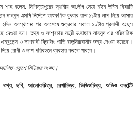
,
.
িন
শাহ
বলেন
নিশিন্তাপুরের
স্থানীয়
আ
লীগ
নেতা
মইন
উদ্দিন
বিষয়টি
ছান
মাহমুদ
এমপি
নির্দেশে
তাৎক্ষণিক
বুধবার
রাত
১১টায়
লাশ
নিয়ে
আসার
২দিন
অবস্থানের
পর
অবশেষে
শুক্রবার
সকাল
১০টায়
প্রবাসী
আব্দুস
।
.
ছে
দেওয়া
হয়
তথ্য
ও
সম্প্রচার
মন্ত্রী
ড
হাছান
মাহমুদ
এর
পরিবারিক
।
এম্বুলেন্স
ও
লাশবাহী
ফ্রিজিং
গাড়ি
রাঙ্গুনিয়াবাসীর
জন্য
দেওয়া
হয়েছে
।
দিয়ে
রোগী
ও
লাশ
পরিবহনে
ব্যবহার
করতে
পারবে
।
রকাশিত
একুশে
মিডিয়ার
সংবাদ
,
,
,
,
,
,
তথ্য
ছবি
আলোকচিত্র
রেখাচিত্র
ভিডিওচিত্র
অডিও
কনটেন্ট