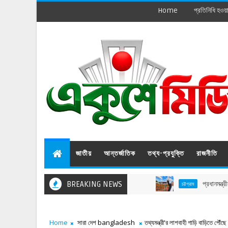
Home
প্রতিনিধি হওয়
জাতীয়
আন্তর্জাতিক
তথ্য-প্রযুক্তি
রাজনীতি
BREAKING NEWS
প্রধানমন্ত্রীর আগমন উপল
চট্টগ্রাম
Home
সারা দেশ bangladesh
তথ্যমন্ত্রী'র লাশবাহী গাড়ি বাড়িতে পৌঁছে