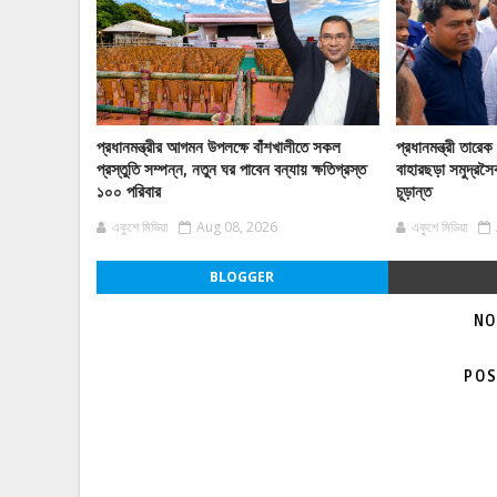
প্রধানমন্ত্রীর আগমন উপলক্ষে বাঁশখালীতে সকল
প্রধানমন্ত্রী তারে
প্রস্তুতি সম্পন্ন, নতুন ঘর পাবেন বন্যায় ক্ষতিগ্রস্ত
বাহারছড়া সমুদ্রস
১০০ পরিবার
চূড়ান্ত
একুশে মিডিয়া
Aug 08, 2026
একুশে মিডিয়া
BLOGGER
NO
POS