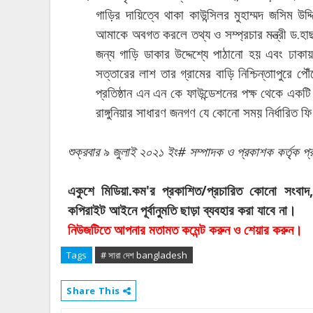
গাড়ির
দায়িত্বে
থাকা
কাউন্সিলর
মুহাম্মদ
জসিম
উদ্দ
.
আমাকে
অবগত
করলে
তথ্য
ও
সম্প্রচার
মন্ত্রী
ড
হা
জন্য
গাড়ি
ডাকার
উদ্দেশ্যে
পাঠানো
হয়
এবং
ঢাকায়
সত্তারের
লাশ
তার
গ্রামের
বাড়ি
নিশ্চিন্তাাপুরে
পৌঁ
প্রতিষ্ঠান
এন
এন
কে
ফাউন্ডেশনের
পক্ষ
থেকে
একটি
রাঙ্গুনিয়ার
সাধারণ
জনগণ
যে
কোনো
সময়
নির্ধারিত
ফি
#
শুক্রবার
৯
জুলাই
২০২১
ইং
সম্পাদক
ও
প্রকাশক
কর্তৃক
প্
.
'
/
একুশে
মিডিয়া
কম
র
প্রকাশিত
প্রচারিত
কোনো
সংবাদ
।
কপিরাইট
আইনে
পূর্বানুমতি
ছাড়া
ব্যবহার
করা
যাবে
না
।
নিউজটিতে
আপনার
মতামত
কমেন্ট
করুন
ও
শেয়ার
করুন
Tags
# সারা দেশ bangladesh
Share This