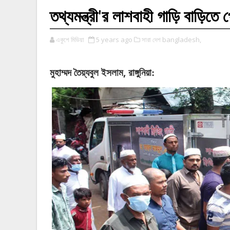
তথ্যমন্ত্রী'র লাশবাহী গাড়ি বাড়িতে 
একুশে মিডিয়া
5 years ago
সারা দেশ bangladesh,
,
মুহাম্মদ
তৈয়্যবুল
ইসলাম
রাঙ্গুনিয়া: