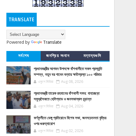
TRANSLATE
Powered by
Translate
সর্বশেষ
জনপ্রিয় সংবাদ
মন্তব্যগুলি
প্রধানমন্ত্রীর আগমন উপলক্ষে বাঁশখালীতে সকল প্রস্তুতি
সম্পন্ন, নতুন ঘর পাবেন বন্যায় ক্ষতিগ্রস্ত ১০০ পরিবার
একুশে মিডিয়া
Aug 08, 2026
প্রধানমন্ত্রী তারেক রহমানের বাঁশখালী সফর: বাহারছড়া
সমুদ্রসৈকতে হেলিপ্যাড ও জনসভাস্থল চূড়ান্ত
একুশে মিডিয়া
Aug 04, 2026
কর্ণফুলীতে ডেঙ্গু প্রতিরোধে বিশেষ সভা, জনসচেতনতা বৃদ্ধির
ওপর গুরুত্বারোপ
একুশে মিডিয়া
Aug 02, 2026