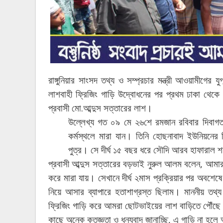
রাঙ্গুনিয়ার
সাংসদ
তথ্য
ও
সম্প্রচার
মন্ত্রী
আওয়ামীগের
যুগ
লাশবাহী
ফ্রিজিং
গাড়ি
উদ্বোধনের
পর
প্রথম
ঢাকা
থেকে
.
।
প্রবাসী
মো
আব্দুস
সত্তারের
লাশ
উল্লেখ্য
গত
০৯
মে
২৬শে
রমজান
রবিবার
দিবাগ
।
কর্মস্থলে
মারা
যান
তিনি
হোছনাবাদ
ইউনিয়নের
।
পুত্র
সে
দীর্ঘ
১৫
বছর
ধরে
সৌদি
আরব
হাফারাল
শ
,
প্রবাসী
আব্দুস
সত্তারের
বড়ভাই
নুরুল
আলম
বলেন
আমা
।
করে
মারা
যায়
সেখানে
দীর্ঘ
২মাস
প্রক্রিয়ার
পর
অবশেষে
।
নিয়ে
আসার
ব্যাপারে
হতাশাগ্রস্ত
ছিলাম
মাননীয়
তথ্য
ফ্রিজিং
গাড়ি
করে
আমরা
ছোটভাইয়ের
লাশ
বাড়িতে
পৌঁছে
,
কাছে
অনেক
কৃতজ্ঞতা
ও
ধন্যবাদ
জানাচ্ছি
এ
গাড়ি
না
হলে