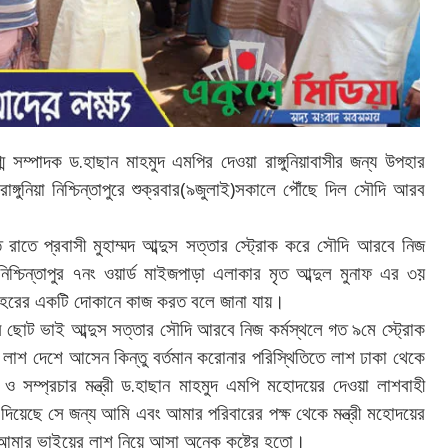
.
্ম
সম্পাদক
ড
হাছান
মাহমুদ
এমপির
দেওয়া
রাঙ্গুনিয়াবাসীর
জন্য
উপহার
(
)
রাঙ্গুনিয়া
নিশ্চিন্তাপুরে
শুক্রবার
৯জুলাই
সকালে
পৌঁছে
দিল
সৌদি
আরব
ত
রাতে
প্রবাসী
মুহাম্মদ
আব্দুস
সত্তার
স্ট্রোক
করে
সৌদি
আরবে
নিজ
নিশ্চিন্তাপুর
৭নং
ওয়ার্ড
মাইজপাড়া
এলাকার
মৃত
আব্দুল
মুনাফ
এর
৩য়
।
হরের
একটি
দোকানে
কাজ
করত
বলে
জানা
যায়
র
ছোট
ভাই
আব্দুস
সত্তার
সৌদি
আরবে
নিজ
কর্মস্থলে
গত
৯মে
স্ট্রোক
লাশ
দেশে
আসেন
কিন্তু
বর্তমান
করোনার
পরিস্থিতিতে
লাশ
ঢাকা
থেকে
.
ও
সম্প্রচার
মন্ত্রী
ড
হাছান
মাহমুদ
এমপি
মহোদয়ের
দেওয়া
লাশবাহী
দিয়েছে
সে
জন্য
আমি
এবং
আমার
পরিবারের
পক্ষ
থেকে
মন্ত্রী
মহোদয়ের
।
আমার
ভাইয়ের
লাশ
নিয়ে
আসা
অনেক
কষ্টের
হতো