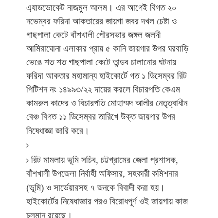
।
এ্যাডভোকেট
নাজমুল
আলম
এর
আগেই
বিগত
২০
নভেম্বর
ফরিদা
আকতারের
জায়গা
জবর
দখল
চেষ্টা
ও
গাছপালা
কেটে
বাঁশখালী
পৌরসভার
জঙ্গল
জলদী
আমিরাঘোনা
এলাকার
প্রায়
৫
কানি
জায়গার
উপর
ঘরবাড়ি
ভেঙে
শত
শত
গাছপালা
কেটে
তান্ডব
চালানোর
ঘটনায়
ফরিদা
আকতার
মহামান্য
হাইকোর্টে
গত
১
ডিসেম্বর
রিট
পিটিশন
নং
১৪৯৯৩
/
২২
দায়ের
করলে
বিচারপতি
কেএম
কামরুল
কাদের
ও
বিচারপতি
মোহাম্মদ
আলীর
নেতৃত্বাধীন
বেঞ্চ
বিগত
১১
ডিসেম্বর
তারিখে
উক্ত
জায়গার
উপর
।
নিষেধাজ্ঞা
জারি
করে
রিট
মামলায়
ভূমি
সচিব
,
চট্টগ্রামের
জেলা
প্রশাসক
,
বাঁশখালী
উপজেলা
নির্বাহী
অফিসার
,
সহকারী
কমিশনার
।
(
ভূমি
)
ও
সার্ভেয়ারসহ
৭
জনকে
বিবাদী
করা
হয়
হাইকোর্টের
নিষেধাজ্ঞার
পরও
বিরোধপূর্ণ
ওই
জায়গায়
কাজ
।
চলমান
রয়েছে