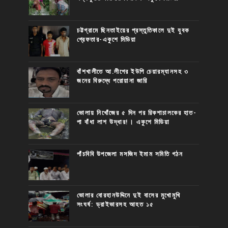
চট্টগ্রামে ছিনতাইয়ের প্রস্তুতিকালে দুই যুবক
গ্রেফতার-একুশে মিডিয়া
বাঁশখালীতে আ.লীগের ইউপি চেয়ারম্যানসহ ৩
জনের বিরুদ্ধে পরোয়ানা জারি
ভোলায় নিখোঁজের ৫ দিন পর রিকশাচালকের হাত-
পা বাঁধা লাশ উদ্ধার!। একুশে মিডিয়া
পাঁচবিবি উপজেলা মসজিদ ইমাম সমিতি গঠন
ভোলার বোরহানউদ্দিনে দুই বাসের মুখোমুখি
সংঘর্ষ: ড্রাইভারসহ আহত ১৫