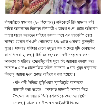
বাঁশখালীতে
মঙ্গলবার
(
২০
ডিসেম্বর
)
হাইকোর্টে
রিট
মামলার
বাদী
ফরিদা
আকতারের
বিরুদ্ধে
চাঁদাবাজী
ও
জায়গা
দখল
চেষ্টার
অভিযোগে
।
মামলা দায়ের
করেছেন
সাইদুর
রহমান
নামে
এক
ছাত্রলীগ
নেতা
সাইদুর
রহমান
বাঁশখালী
পৌরসভার
৪নং
ওয়ার্ড
এলাকার
নুরুন্নবীর
।
পুত্র
মামলার
ফরিদার
ছেলে
ছমুদুল
হক
ও
মেয়ে
সুমি
বেগমকেও
।
আসামি
করা
হয়েছে
দীর্ঘ
৭০
বছরেরও
বেশী
সময়
ধরে
ফরিদা
আকতার
ও
পরিবার
বন্দোবস্তি
লীজ
মুলে
ওই
জায়গায়
বসবাস
করে
আসলেও
এলেও
মামলাটিতে
ফরিদা
আকতার
ও
তার
পুত্র
কন্যাদের
।
বিরুদ্ধে
জায়গা
দখল
চেষ্টার
অভিযোগ
করা
হয়েছে
বাঁশখালী
সিনিয়র
জুড়িশিয়াল
ম্যাজিষ্ট্রট
আদালতে
।
মামলাটি
করা
হয়েছে
আদালত
মামলাটি
আমলে
নিয়ে
উপজেলা
আনসার
ভিডিপি
কর্মকর্তাকে
তদন্তের
নির্দেশ
।
দিয়েছে
মামলায়
বাদী
পক্ষের
আইনজীবী
ছিলেন