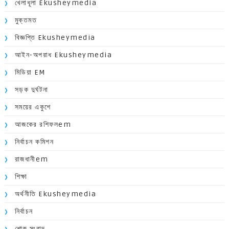
খেলাধূলা Ekusheymedia
মুক্তমত
বিজ্ঞপ্তি Ekusheymedia
আইন-অপরাধ Ekusheymedia
মিডিয়া EM
সড়ক দুর্ঘটনা
সময়ের একুশে
আজকের রশিফলem
নির্বাচন কমিশন
রাজধানীem
শিক্ষা
অর্থনীতি Ekusheymedia
নির্বাচন
শোক সংবাদ