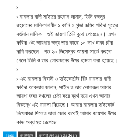
মামলার
বাদী
সাইদুর
রহমান
জানান
,
তিনি
বজলুর
রহমানের
মালিকানাধীন
১
কানি
৫
গন্ডা
জমির
খরিদা
সুত্রে
।
।
বর্তমান
মালিক
ওই
জায়গা
তিনি
বুঝে
পেয়েছেন
এখন
ফরিদা
ওই
জায়গার
জন্য
তার
কাছে
১০
লাখ
টাকা
চাঁদা
।
দাবি
করছেন
গত
২০
ডিসেম্বর
জায়গা
সার্ভে
করতে
।
গেলে
তিনি
ও
তার
লোকজনের
উপর
হামলা
করা
হয়েছে
এই
মামলার
বিবাদী
ও
হাইকোর্টের
রিট
মামলার
বাদী
ফরিদা
আকতার
জানান
,
সাইদ
ও
তার
লোকজন
আমার
জায়গা
জবর
দখলের
চেষ্টা
করে
ব্যর্থ
হয়ে
এখন
আমার
।
বিরুদ্ধে
এই
মামলা
দিয়েছে
আমার
মামলায়
হাইকোর্ট
নিষেধাজ্ঞা
দিলেও
তারা
জোর
করেই
আমার
জায়গার
উপর
।
কাজ
অব্যাহত
রেখেছে
Tags
# চট্টগ্রাম
# সারা দেশ bangladesh