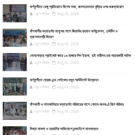
কর্ণফুলীতে ডেঙ্গু প্রতিরোধে বিশেষ সভা, জনসচেতনতা বৃদ্ধির ওপর গুরুত্বারোপ
একুশে মিডিয়া
Aug 02, 2026
বাঁশখালীর বন্যাদুর্গত মানুষের পাশে জিয়াউর রহমান ফাউন্ডেশন, ঢেউটিন ও
ত্রাণসামগ্রী বিতরণ
একুশে মিডিয়া
Aug 02, 2026
লোহাগাড়ায় প্রাইভেট কারে ১৬ হাজার পিস ইয়াবা, দুই নারীসহ চার পাচারকারী আটক
একুশে মিডিয়া
Aug 01, 2026
কর্ণফুলীতে ফ্রেঞ্চ এন্ড সেইফের নতুন আউটলেট উদ্বোধন
একুশে মিডিয়া
Aug 01, 2026
বাঁশখালী ও সাতকানিয়ার বন্যাদুর্গত পরিবারের পাশে গ্লোব-জনকণ্ঠ শিল্প পরিবার
একুশে মিডিয়া
Aug 01, 2026
মিথ্যা মামলা ও হয়রানির অভিযোগে চন্দনাইশে মানববন্ধন