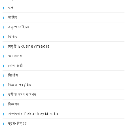
গল্প
জাতীয়
একুশে সাহিত্য
ভিডিও
চাকুরি Ekusheymedia
আবহাওয়া
খোলা চিঠি
নিখোঁজ
বিজ্ঞান-প্রযুক্তি
দুর্নীতি দমন কমিশন
বিজ্ঞাপন
সাক্ষাৎকার EekusheyMedia
ক্রয়-বিক্রয়