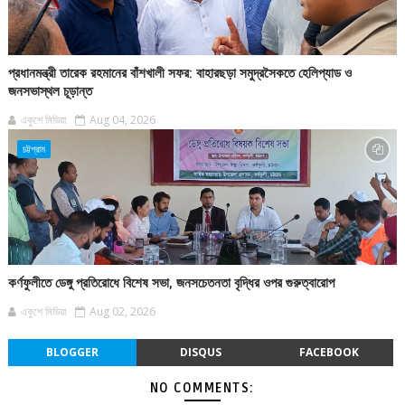
প্রধানমন্ত্রী তারেক রহমানের বাঁশখালী সফর: বাহারছড়া সমুদ্রসৈকতে হেলিপ্যাড ও
জনসভাস্থল চূড়ান্ত
একুশে মিডিয়া
Aug 04, 2026
চট্টগ্রাম
কর্ণফুলীতে ডেঙ্গু প্রতিরোধে বিশেষ সভা, জনসচেতনতা বৃদ্ধির ওপর গুরুত্বারোপ
একুশে মিডিয়া
Aug 02, 2026
BLOGGER
DISQUS
FACEBOOK
NO COMMENTS: