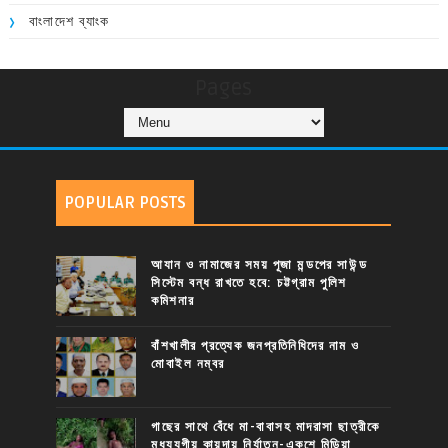
বাংলাদেশ ব্যাংক
Pages
POPULAR POSTS
আযান ও নামাজের সময় পূজা মন্ডপের সাউন্ড
সিস্টেম বন্ধ রাখতে হবে: চট্টগ্রাম পুলিশ
কমিশনার
বাঁশখালীর প্রত্যেক জনপ্রতিনিধিদের নাম ও
মোবাইল নম্বর
গাছের সাথে বেঁধে মা-বাবাসহ মাদরাসা ছাত্রীকে
মধ্যযুগীয় কায়দায় নির্যাতন-একুশে মিডিয়া