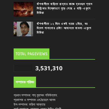
বাঁশখালীতে বাড়িতে রান্নার কাজে ব্যবহৃত গ্যাস
সিলিন্ডার বিস্ফোরণে পুড়ে গেছে ৫ বাড়ি-একুশে
মিডিয়া
বাঁশখালীতে ১২ দিনে একই বরের ২বিয়ে, বর
বিদেশ পালানোর চেষ্টা! আদালতে মামলা-একুশে
মিডিয়া
TOTAL PAGEVIEWS
3,531,310
সম্পাদক পরিষদ
প্রধান সম্পাদক: শাহ্ মুহাম্মদ শফিউল্লাহ
প্রকাশক ও সম্পাদক এম.ছৈয়দুল আলম
উপ-সম্পাদক: ফরিদা আক্তার
বার্তা সম্পাদক: মোহাম্মদ রোমান উদ্দীন চৌধুরী