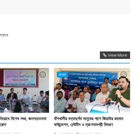
অপরাধে
View More
চট্টগ্রাম
 প্রতিরোধে বিশেষ সভা, জনসচেতনতা
বাঁশখালীর বন্যাদুর্গত মানুষের পাশে জিয়াউর রহমান
বারোপ
ফাউন্ডেশন, ঢেউটিন ও ত্রাণসামগ্রী বিতরণ