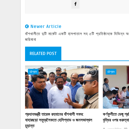
Newer Article
বাঁশখালীতে দুটি মার্কেট একটি হাসপাতাল সহ ৫টি প্রতিষ্ঠানকে বিভিন্ন 
জরিমানা
RELATED POST
চট্টগ্রাম
চট্টগ্রাম
প্রধানমন্ত্রী তারেক রহমানের বাঁশখালী সফর:
কর্ণফুলীতে ডেঙ্গু
বাহারছড়া সমুদ্রসৈকতে হেলিপ্যাড ও জনসভাস্থল
বৃদ্ধির ওপর গুরুত্
চূড়ান্ত