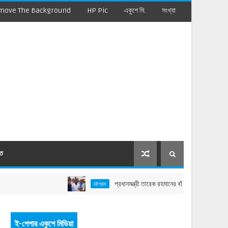
move The Background
HP Pic
একুশে মি.
সংখ্যা
মত
প্রধানমন্ত্রী তারেক রহমানের বাঁশখালী সফর: বাহারছড়া সমুদ্রসৈক
চট্টগ্রাম
ই-পেপার একুশে মিডিয়া