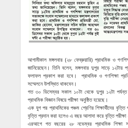
(
)
আগামীকাল
মঙ্গলবার
২৮
ফেব্রুয়ারি
প্রাথমিক
ও
গণশিক
।
,
জানিয়েছেন
তিনি
বলেন
মঙ্গলবার
দুপুর
সাড়ে
১২টায়
প
।
ফলাফল
প্রকাশ
করা
হবে
প্রাথমিক
ও
গণশিক্ষা
প্রতি
।
সম্মেলনে
উপস্থিত
থাকবেন
গত
৩০
ডিসেম্বর
সকাল
১০টা
থেকে
দুপুর
১২টা
পর্যন্ত
।
প্রাথমিক
বিজ্ঞান
বিষয়ে
পরীক্ষা
অনুষ্ঠিত
হয়েছে
এক
যুগ
পর
প্রাথমিকের
পঞ্চম
শ্রেণির
শিক্ষার্থীদের
বৃত্তি
বৃত্তি
প্রদান
করা
হলেও
এ
বছর
আলাদা
করে
বৃত্তি
পরীক্ষা
এরআগে
গত
বছরের
২৮
নভেম্বর
প্রাথমিক
শিক্ষা
স