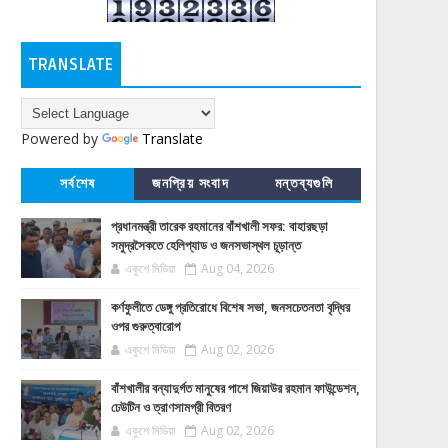
TRANSLATE
Powered by
Translate
সর্বশেষ
জনপ্রিয় সংবাদ
মন্তব্যগুলি
প্রধানমন্ত্রী তারেক রহমানের বাঁশখালী সফর: বাহারছড়া
সমুদ্রসৈকতে হেলিপ্যাড ও জনসভাস্থল চূড়ান্ত
একুশে মিডিয়া
Aug 04, 2026
কর্ণফুলীতে ডেঙ্গু প্রতিরোধে বিশেষ সভা, জনসচেতনতা বৃদ্ধির
ওপর গুরুত্বারোপ
একুশে মিডিয়া
Aug 02, 2026
বাঁশখালীর বন্যাদুর্গত মানুষের পাশে জিয়াউর রহমান ফাউন্ডেশন,
ঢেউটিন ও ত্রাণসামগ্রী বিতরণ
একুশে মিডিয়া
Aug 02, 2026