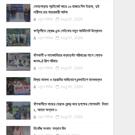
লোহাগাড়ায় প্রাইভেট কারে ১৬ হাজার পিস ইয়াবা, দুই
নারীসহ চার পাচারকারী আটক
একুশে মিডিয়া
Aug 01, 2026
কর্ণফুলীতে ফ্রেঞ্চ এন্ড সেইফের নতুন আউটলেট উদ্বোধন
একুশে মিডিয়া
Aug 01, 2026
বাঁশখালী ও সাতকানিয়ার বন্যাদুর্গত পরিবারের পাশে গ্লোব-
জনকণ্ঠ শিল্প পরিবার
একুশে মিডিয়া
Aug 01, 2026
মিথ্যা মামলা ও হয়রানির অভিযোগে চন্দনাইশে মানববন্ধন
একুশে মিডিয়া
Aug 01, 2026
বাঁশখালীতে মাছের ঘেরকে কেন্দ্র করে দুপক্ষের গোলাগুলি: নিহত
১, আহত অন্তত ৮
একুশে মিডিয়া
Aug 01, 2026
নিখোঁজ সংবাদ: সন্ধান দিন