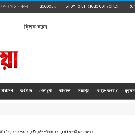
ার জন্য আবেদন করুন
Facebook
Bijoy To Uniciode Converter
Re
ক্লিক করুন
সারাদেশ
অর্থনীতি
খেলাধূলা
রাশিফল
বিজ্ঞপ্তি
আইন-অপরাধ
মুক্ত
থমিক বিদ্যালয়ের পঞ্চম শ্রেণি’র বৃত্তি পরীক্ষার ফল প্রকাশ আগামীকাল মঙ্গলবার