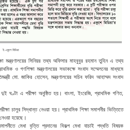
ই-একুশে মিডিয়া
্ষা
মন্ত্রণালয়ের
সিনিয়র
তথ্য
অফিসার
মাহবুবুর
রহমান
তুহিন
এ
তথ্য
্রাথমিক
ও
গণশিক্ষা
মন্ত্রণালয়ের
সভাকক্ষে
সংবাদ
সম্মেলনের
মাধ্যমে
.
,
মন্ত্রী
মো
জাকির
হোসেন
মন্ত্রণালয়ের
সচিব
ফরিদ
আহাম্মদ
সংবাদ
।
,
,
,
দুই
ঘণ্টা
এ
পরীক্ষা
অনুষ্ঠিত
হয়
বাংলা
ইংরেজি
প্রাথমিক
গণিত
।
পরীক্ষা
চালুর
সিদ্ধান্ত
নেওয়া
হয়
প্রাথমিক
শিক্ষা
সমাপনীর
ভিত্তিতে
।
নেওয়া
হয়েছে
মাপনীতে
মেধা
বৃত্তি
প্রদানের
বিকল্প
মেধা
যাচাই
পদ্ধতি
বিষয়ক