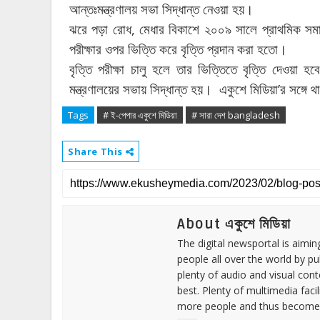
।
আন্তঃমন্ত্রণালয়
সভা
সিদ্ধান্ত
নেওয়া
হয়
,
ঝরে
পড়া
রোধ
মেধার
বিকাশে
২০০৯
সালে
প্রাথমিক
সম
।
পরীক্ষার
ওপর
ভিত্তি
করে
বৃত্তি
প্রদান
করা
হতো
বৃত্তি
পরীক্ষা
চালু
হলে
তার
ভিত্তিতে
বৃত্তি
দেওয়া
হবে
।
’
মন্ত্রণালয়ের
সভায়
সিদ্ধান্ত
হয়
একুশে
মিডিয়া
র
সঙ্গে
থ
Tags
# ই-পেপার একুশে মিডিয়া
# সারা দেশ bangladesh
Share This
About একুশে মিডিয়া
The digital newsportal is aimi
people all over the world by p
plenty of audio and visual cont
best. Plenty of multimedia fac
more people and thus become 