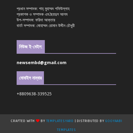
প্রধান সম্পাদক: শাহ্ মুহাম্মদ শফিউল্লাহ
প্রকাশক ও সম্পাদক এম.ছৈয়দুল আলম
উপ-সম্পাদক: ফরিদা আক্তার
বার্তা সম্পাদক: মোহাম্মদ রোমান উদ্দীন চৌধুরী
নিউজ ই-মেইল:
newsembd@gmail.com
মোবাইল নাম্বার
+8809638-339525
CRAFTED WITH
BY
TEMPLATESYARD
| DISTRIBUTED BY
GOOYAABI
TEMPLATES