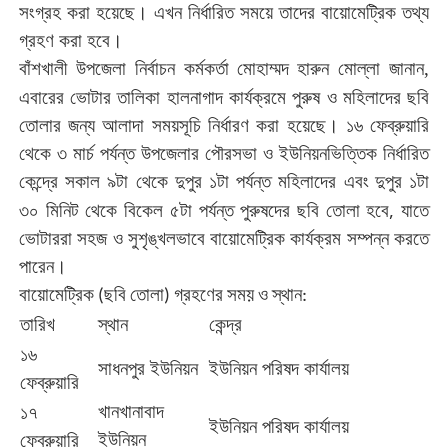
সংগ্রহ
করা
হয়েছে।
এখন
নির্ধারিত
সময়ে
তাদের
বায়োমেট্রিক
তথ্য
গ্রহণ
করা
হবে।
বাঁশখালী
উপজেলা
নির্বাচন
কর্মকর্তা
মোহাম্মদ
হারুন
মোল্লা
জানান
,
এবারের
ভোটার
তালিকা
হালনাগাদ
কার্যক্রমে
পুরুষ
ও
মহিলাদের
ছবি
তোলার
জন্য
আলাদা
সময়সূচি
নির্ধারণ
করা
হয়েছে।
১৬
ফেব্রুয়ারি
থেকে
৩
মার্চ
পর্যন্ত
উপজেলার
পৌরসভা
ও
ইউনিয়নভিত্তিক
নির্ধারিত
কেন্দ্রে
সকাল
৯টা
থেকে
দুপুর
১টা
পর্যন্ত
মহিলাদের
এবং
দুপুর
১টা
,
৩০
মিনিট
থেকে
বিকেল
৫টা
পর্যন্ত
পুরুষদের
ছবি
তোলা
হবে
যাতে
ভোটাররা
সহজ
ও
সুশৃঙ্খলভাবে
বায়োমেট্রিক
কার্যক্রম
সম্পন্ন
করতে
পারেন।
বায়োমেট্রিক
ছবি
তোলা
গ্রহণের
সময়
ও
স্থান
(
)
:
তারিখ
স্থান
কেন্দ্র
১৬
সাধনপুর
ইউনিয়ন
ইউনিয়ন
পরিষদ
কার্যালয়
ফেব্রুয়ারি
খানখানাবাদ
১৭
ইউনিয়ন
পরিষদ
কার্যালয়
ইউনিয়ন
ফেব্রুয়ারি