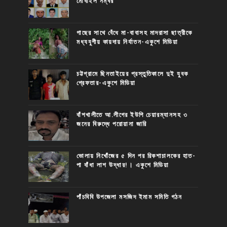
মোবাইল নম্বর
গাছের সাথে বেঁধে মা-বাবাসহ মাদরাসা ছাত্রীকে
মধ্যযুগীয় কায়দায় নির্যাতন-একুশে মিডিয়া
চট্টগ্রামে ছিনতাইয়ের প্রস্তুতিকালে দুই যুবক
গ্রেফতার-একুশে মিডিয়া
বাঁশখালীতে আ.লীগের ইউপি চেয়ারম্যানসহ ৩
জনের বিরুদ্ধে পরোয়ানা জারি
ভোলায় নিখোঁজের ৫ দিন পর রিকশাচালকের হাত-
পা বাঁধা লাশ উদ্ধার!। একুশে মিডিয়া
পাঁচবিবি উপজেলা মসজিদ ইমাম সমিতি গঠন