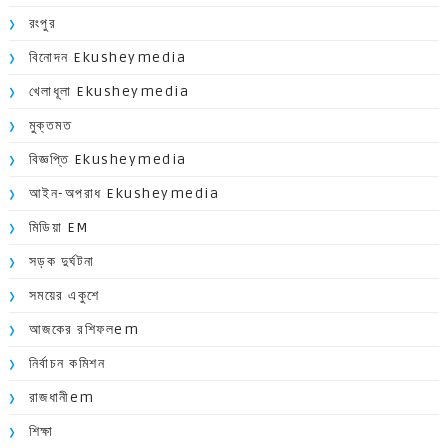
রংপুর
বিনোদন Ekusheymedia
খেলাধূলা Ekusheymedia
মুক্তমত
বিজ্ঞপ্তি Ekusheymedia
আইন-অপরাধ Ekusheymedia
মিডিয়া EM
সড়ক দুর্ঘটনা
সময়ের একুশে
আজকের রশিফলem
নির্বাচন কমিশন
রাজধানীem
শিক্ষা