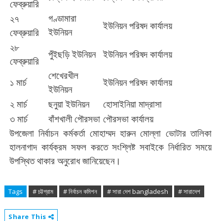
ফেব্রুয়ারি
গণ্ডামারা
২৭
ইউনিয়ন
পরিষদ
কার্যালয়
ইউনিয়ন
ফেব্রুয়ারি
২৮
পুঁইছড়ি
ইউনিয়ন
ইউনিয়ন
পরিষদ
কার্যালয়
ফেব্রুয়ারি
শেখেরখীল
১
মার্চ
ইউনিয়ন
পরিষদ
কার্যালয়
ইউনিয়ন
২
মার্চ
ছনুয়া
ইউনিয়ন
হোসাইনিয়া
মাদ্রাসা
৩
মার্চ
বাঁশখালী
পৌরসভা
পৌরসভা
কার্যালয়
উপজেলা
নির্বাচন
কর্মকর্তা
মোহাম্মদ
হারুন
মোল্লা
ভোটার
তালিকা
হালনাগাদ
কার্যক্রম
সফল
করতে
সংশ্লিষ্ট
সবাইকে
নির্ধারিত
সময়ে
উপস্থিত
থাকার
অনুরোধ
জানিয়েছেন।
Tags
# চট্টগ্রাম
# নির্বাচন কমিশন
# সারা দেশ bangladesh
# সারাদেশ
Share This