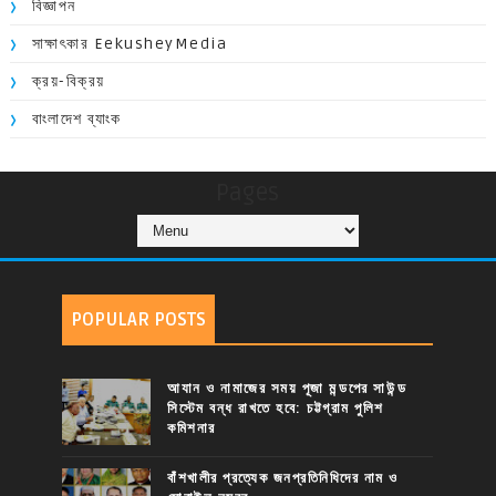
বিজ্ঞাপন
সাক্ষাৎকার EekusheyMedia
ক্রয়-বিক্রয়
বাংলাদেশ ব্যাংক
Pages
POPULAR POSTS
আযান ও নামাজের সময় পূজা মন্ডপের সাউন্ড
সিস্টেম বন্ধ রাখতে হবে: চট্টগ্রাম পুলিশ
কমিশনার
বাঁশখালীর প্রত্যেক জনপ্রতিনিধিদের নাম ও