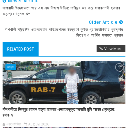
Newer Article
সংগ্রামী উদ্যোক্তা আর এস এম নিজাম উদ্দিন: দারিদ্র্য জয় করে স্বাবলম্বী হওয়ার
অনুপ্রেরণামূলক গল্প
Older Article
বাঁশখালী স্টুডেন্টস ওয়েলফেয়ার ফাউন্ডেশনের উদ্যোগে কুইজ প্রতিযোগিতার পুরস্কার
বিতরণ ও আর্থিক সহায়তা প্রদান
View More
RELATED POST
চট্টগ্রাম
বাঁশখালীতে জিল্লুর রহমান হত্যা মামলার এজাহারভুক্ত আসামি মুন্সি আলম গ্রেপ্তার:
র‍্যাব-৭
একুশে মিডিয়া
Aug 09, 2026