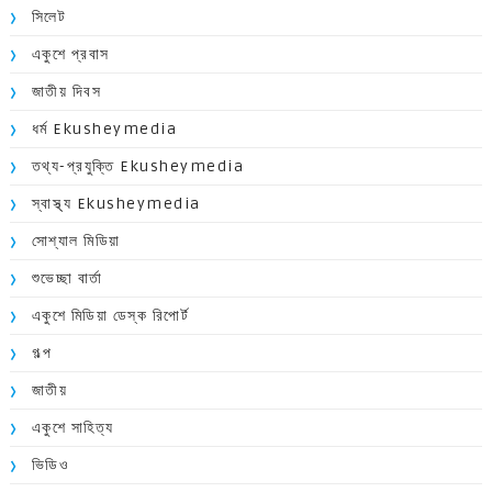
সিলেট
একুশে প্রবাস
জাতীয় দিবস
ধর্ম Ekusheymedia
তথ্য-প্রযুক্তি Ekusheymedia
স্বাস্থ্য Ekusheymedia
সোশ্যাল মিডিয়া
শুভেচ্ছা বার্তা
একুশে মিডিয়া ডেস্ক রিপোর্ট
গল্প
জাতীয়
একুশে সাহিত্য
ভিডিও