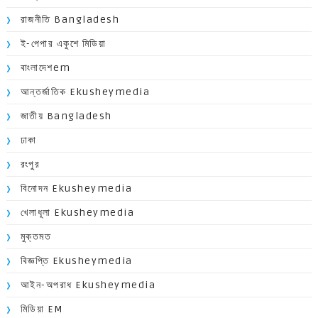
রাজনীতি Bangladesh
ই-পেপার একুশে মিডিয়া
বাংলাদেশem
আন্তর্জাতিক Ekusheymedia
জাতীয় Bangladesh
ঢাকা
রংপুর
বিনোদন Ekusheymedia
খেলাধূলা Ekusheymedia
মুক্তমত
বিজ্ঞপ্তি Ekusheymedia
আইন-অপরাধ Ekusheymedia
মিডিয়া EM