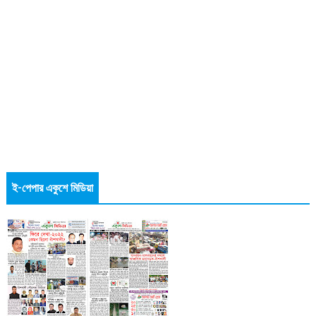
ই-পেপার একুশে মিডিয়া