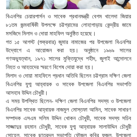
বিএনপির
চেয়ারপার্সন
ও
সাবেক
প্রধানমন্ত্রী
বেগম
খালেদা
জিয়ার
৮১তম
জন্মবার্ষিকী
উপলক্ষে
চট্টগ্রামের
লোহাগাড়ায়
কেন্দ্রীয়
জামে
মসজিদে
মিলাদ
ও
দোয়া
মাহফিল
অনুষ্ঠিত
হয়েছে।
(
)
গত
১৫
আগস্ট
শুক্রবার
জুমার
নামাজের
পর
উপজেলা
বিএনপির
উদ্যোগে
এ
আয়োজন
করা
হয়।
অনুষ্ঠানে
১৯৬৯
সালের
গণঅভ্যুত্থান
,
১৯৭১
সালের
মুক্তিযুদ্ধে
শহীদ
,
জুলাই
আন্দোলনে
নিহত
ও
আহতদের
স্মরণে
বিশেষ
দোয়া
করা
হয়।
মিলাদ
ও
দোয়া
মাহফিলে
প্রধান
অতিথি
ছিলেন
চট্টগ্রাম
দক্ষিণ
জেলা
বিএনপির
যুগ্ম
আহ্বায়ক
ও
সাবেক
উপজেলা
বিএনপির
সভাপতি
আসহাব
উদ্দিন
চৌধুরী
।
এ
সময়
উপস্থিত
ছিলেন
-
দক্ষিণ
জেলা
বিএনপির
সদস্য
ও
উপজেলা
বিএনপির
সাবেক
আহ্বায়ক
নাজমুল
মোস্তফা
আমিন,
সাবেক
সাধারণ
সম্পাদক
এসএম
সলিম
উদ্দিন
খোকন
চৌধুরী,
সাবেক
সদস্য
সচিব
সাজ্জাদুর
রহমান
চৌধুরী,
সাবেক
যুগ্ম
আহ্বায়ক
সালাউদ্দিন
চৌধুরী
সোহেল,
সাবেক
ছাত্রদল
সভাপতি
ফৌজুল
কবির
ফজলু,
উপজেলা