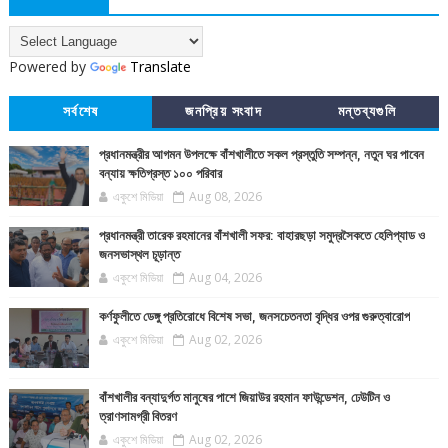
Powered by
Translate
সর্বশেষ
জনপ্রিয় সংবাদ
মন্তব্যগুলি
প্রধানমন্ত্রীর আগমন উপলক্ষে বাঁশখালীতে সকল প্রস্তুতি সম্পন্ন, নতুন ঘর পাবেন
বন্যায় ক্ষতিগ্রস্ত ১০০ পরিবার
একুশে মিডিয়া
Aug 08, 2026
প্রধানমন্ত্রী তারেক রহমানের বাঁশখালী সফর: বাহারছড়া সমুদ্রসৈকতে হেলিপ্যাড ও
জনসভাস্থল চূড়ান্ত
একুশে মিডিয়া
Aug 04, 2026
কর্ণফুলীতে ডেঙ্গু প্রতিরোধে বিশেষ সভা, জনসচেতনতা বৃদ্ধির ওপর গুরুত্বারোপ
একুশে মিডিয়া
Aug 02, 2026
বাঁশখালীর বন্যাদুর্গত মানুষের পাশে জিয়াউর রহমান ফাউন্ডেশন, ঢেউটিন ও
ত্রাণসামগ্রী বিতরণ
একুশে মিডিয়া
Aug 02, 2026