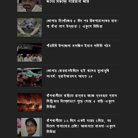
জনের বিরুদ্ধে পরোয়ানা জারি
ভোলায় নিখোঁজের ৫ দিন পর রিকশাচালকের হাত-
পা বাঁধা লাশ উদ্ধার!। একুশে মিডিয়া
পাঁচবিবি উপজেলা মসজিদ ইমাম সমিতি গঠন
ভোলার বোরহানউদ্দিনে দুই বাসের মুখোমুখি
সংঘর্ষ: ড্রাইভারসহ আহত ১৫
বাঁশখালীতে বাড়িতে রান্নার কাজে ব্যবহৃত গ্যাস
সিলিন্ডার বিস্ফোরণে পুড়ে গেছে ৫ বাড়ি-একুশে
মিডিয়া
বাঁশখালীতে ১২ দিনে একই বরের ২বিয়ে, বর
বিদেশ পালানোর চেষ্টা! আদালতে মামলা-একুশে
মিডিয়া