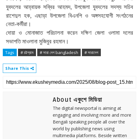
যুবদলের
আহ্বায়ক
সব্বির
আহমদ,
উপজেলা
যুবদলের
সদস্য
সচিব
রাশেদুল
হক,
এছাড়া
উপজেলা
বিএনপি
ও
অঙ্গসহযোগী
সংগঠনের
নেতা
-
কর্মীরা।
দোয়া
ও
মোনাজাত
পরিচালনা
করেন
দক্ষিণ
জেলা
ওলামা
দলের
সভাপতি
মাওলানা
মুজিবুর
রহমান
।
Tags
# চট্টগ্রাম
# সারা দেশ bangladesh
# সারাদেশ
Share This
About একুশে মিডিয়া
The digital newsportal is aiming at
engaging and involving more and more
Bengali speaking people all over the
world by publishing news using
multimedia platforms. Beside written