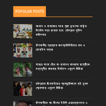
POPULAR POSTS
আযান ও নামাজের সময় পূজা মন্ডপের সাউন্ড
সিস্টেম বন্ধ রাখতে হবে: চট্টগ্রাম পুলিশ
কমিশনার
বাঁশখালীর প্রত্যেক জনপ্রতিনিধিদের নাম ও
মোবাইল নম্বর
গাছের সাথে বেঁধে মা-বাবাসহ মাদরাসা ছাত্রীকে
মধ্যযুগীয় কায়দায় নির্যাতন-একুশে মিডিয়া
চট্টগ্রামে ছিনতাইয়ের প্রস্তুতিকালে দুই যুবক
গ্রেফতার-একুশে মিডিয়া
বাঁশখালীতে আ.লীগের ইউপি চেয়ারম্যানসহ ৩