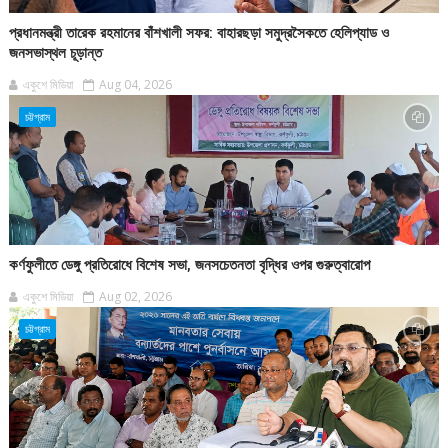
প্রধানমন্ত্রী তারেক রহমানের বাঁশখালী সফর: বাহারছড়া সমুদ্রসৈকতে হেলিপ্যাড ও
জনসভাস্থল চূড়ান্ত
একুশে মিডিয়া
Aug 04, 2026
চট্টগ্রাম
কর্ণফুলীতে ডেঙ্গু প্রতিরোধে বিশেষ সভা, জনসচেতনতা বৃদ্ধির ওপর গুরুত্বারোপ
একুশে মিডিয়া
Aug 02, 2026
চট্টগ্রাম