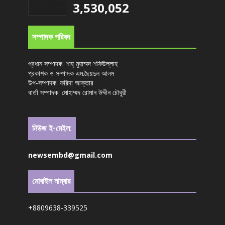
3,530,052
সম্পাদক পরিষদ
প্রধান সম্পাদক: শাহ্ মুহাম্মদ শফিউল্লাহ
প্রকাশক ও সম্পাদক এম.ছৈয়দুল আলম
উপ-সম্পাদক: ফরিদা আক্তার
বার্তা সম্পাদক: মোহাম্মদ রোমান উদ্দীন চৌধুরী
নিউজ ই-মেইল:
newsembd@gmail.com
মোবাইল নাম্বার
+8809638-339525