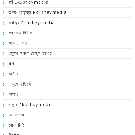
ধর্ম Ekusheymedia
তথ্য-প্রযুক্তি Ekusheymedia
স্বাস্থ্য Ekusheymedia
সোশ্যাল মিডিয়া
শুভেচ্ছা বার্তা
একুশে মিডিয়া ডেস্ক রিপোর্ট
গল্প
জাতীয়
একুশে সাহিত্য
ভিডিও
চাকুরি Ekusheymedia
আবহাওয়া
খোলা চিঠি