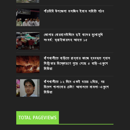
পাঁচবিবি উপজেলা মসজিদ ইমাম সমিতি গঠন
ভোলার বোরহানউদ্দিনে দুই বাসের মুখোমুখি
সংঘর্ষ: ড্রাইভারসহ আহত ১৫
বাঁশখালীতে বাড়িতে রান্নার কাজে ব্যবহৃত গ্যাস
সিলিন্ডার বিস্ফোরণে পুড়ে গেছে ৫ বাড়ি-একুশে
মিডিয়া
বাঁশখালীতে ১২ দিনে একই বরের ২বিয়ে, বর
বিদেশ পালানোর চেষ্টা! আদালতে মামলা-একুশে
মিডিয়া
TOTAL PAGEVIEWS