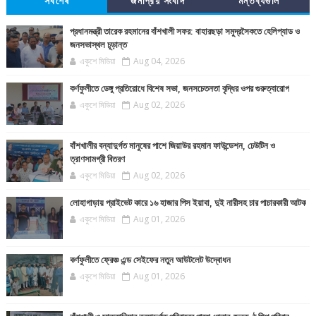
সর্বশেষ
জনপ্রিয় সংবাদ
মন্তব্যগুলি
প্রধানমন্ত্রী তারেক রহমানের বাঁশখালী সফর: বাহারছড়া সমুদ্রসৈকতে হেলিপ্যাড ও
জনসভাস্থল চূড়ান্ত
একুশে মিডিয়া
Aug 04, 2026
কর্ণফুলীতে ডেঙ্গু প্রতিরোধে বিশেষ সভা, জনসচেতনতা বৃদ্ধির ওপর গুরুত্বারোপ
একুশে মিডিয়া
Aug 02, 2026
বাঁশখালীর বন্যাদুর্গত মানুষের পাশে জিয়াউর রহমান ফাউন্ডেশন, ঢেউটিন ও
ত্রাণসামগ্রী বিতরণ
একুশে মিডিয়া
Aug 02, 2026
লোহাগাড়ায় প্রাইভেট কারে ১৬ হাজার পিস ইয়াবা, দুই নারীসহ চার পাচারকারী আটক
একুশে মিডিয়া
Aug 01, 2026
কর্ণফুলীতে ফ্রেঞ্চ এন্ড সেইফের নতুন আউটলেট উদ্বোধন
একুশে মিডিয়া
Aug 01, 2026