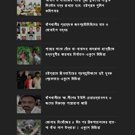
আযান ও নামাজের সময় পূজা মন্ডপের সাউন্ড
সিস্টেম বন্ধ রাখতে হবে: চট্টগ্রাম পুলিশ
কমিশনার
বাঁশখালীর প্রত্যেক জনপ্রতিনিধিদের নাম ও
মোবাইল নম্বর
গাছের সাথে বেঁধে মা-বাবাসহ মাদরাসা ছাত্রীকে
মধ্যযুগীয় কায়দায় নির্যাতন-একুশে মিডিয়া
চট্টগ্রামে ছিনতাইয়ের প্রস্তুতিকালে দুই যুবক
গ্রেফতার-একুশে মিডিয়া
বাঁশখালীতে আ.লীগের ইউপি চেয়ারম্যানসহ ৩
জনের বিরুদ্ধে পরোয়ানা জারি
ভোলায় নিখোঁজের ৫ দিন পর রিকশাচালকের হাত-
পা বাঁধা লাশ উদ্ধার!। একুশে মিডিয়া