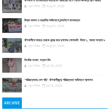
বাঁশখালী ও সাতকানিয়ার বন্যাদুর্গত পরিবারের পাশে গ্লোব-জনকণ্ঠ শিল্প পরিবার
একুশে মিডিয়া
Aug 01, 2026
মিথ্যা মামলা ও হয়রানির অভিযোগে চন্দনাইশে মানববন্ধন
একুশে মিডিয়া
Aug 01, 2026
বাঁশখালীতে মাছের ঘেরকে কেন্দ্র করে দুপক্ষের গোলাগুলি: নিহত ১, আহত অন্তত ৮
একুশে মিডিয়া
Aug 01, 2026
নিখোঁজ সংবাদ: সন্ধান দিন
একুশে মিডিয়া
Jul 30, 2026
‘পরিচ্ছন্নতায় দেশ গড়ি’: বাঁশখালীজুড়ে পরিচ্ছন্নতা অভিযানে প্রশাসন
একুশে মিডিয়া
Jul 25, 2026
ARCHIVE