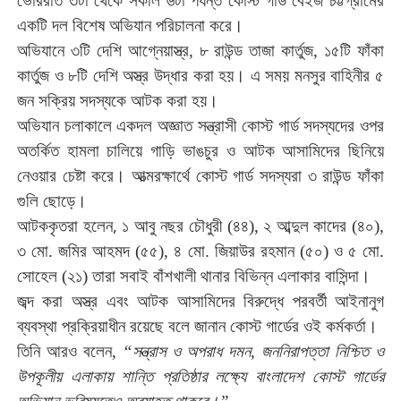
একটি
দল
বিশেষ
অভিযান
পরিচালনা
করে।
অভিযানে
৩টি
দেশি
আগ্নেয়াস্ত্র
৮
রাউন্ড
তাজা
কার্তুজ
১৫টি
ফাঁকা
,
,
কার্তুজ
ও
৮টি
দেশি
অস্ত্র
উদ্ধার
করা
হয়।
এ
সময়
মনসুর
বাহিনীর
৫
জন
সক্রিয়
সদস্যকে
আটক
করা
হয়।
অভিযান
চলাকালে
একদল
অজ্ঞাত
সন্ত্রাসী
কোস্ট
গার্ড
সদস্যদের
ওপর
অতর্কিত
হামলা
চালিয়ে
গাড়ি
ভাঙচুর
ও
আটক
আসামিদের
ছিনিয়ে
নেওয়ার
চেষ্টা
করে।
আত্মরক্ষার্থে
কোস্ট
গার্ড
সদস্যরা
৩
রাউন্ড
ফাঁকা
গুলি
ছোড়ে।
আটককৃতরা
হলেন, ১
আবু
নছর
চৌধুরী
৪৪
২
আব্দুল
কাদের
৪০
(
),
(
),
৩
মো
জমির
আহমদ
৫৫
৪
মো
জিয়াউর
রহমান
৫০
ও ৫
মো
.
(
),
.
(
)
.
সোহেল
২১
তারা
সবাই
বাঁশখালী
থানার
বিভিন্ন
এলাকার
বাসিন্দা।
(
)
জব্দ
করা
অস্ত্র
এবং
আটক
আসামিদের
বিরুদ্ধে
পরবর্তী
আইনানুগ
ব্যবস্থা
প্রক্রিয়াধীন
রয়েছে
বলে
জানান
কোস্ট
গার্ডের
ওই
কর্মকর্তা।
তিনি
আরও
বলেন
সন্ত্রাস
ও
অপরাধ
দমন
জননিরাপত্তা
নিশ্চিত
ও
,
“
,
উপকূলীয়
এলাকায়
শান্তি
প্রতিষ্ঠার
লক্ষ্যে
বাংলাদেশ
কোস্ট
গার্ডের
অভিযান
ভবিষ্যতেও
অব্যাহত
থাকবে।