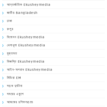
আন্তর্জাতিক Ekusheymedia
জাতীয় Bangladesh
ঢাকা
রংপুর
বিনোদন Ekusheymedia
খেলাধূলা Ekusheymedia
মুক্তমত
বিজ্ঞপ্তি Ekusheymedia
আইন-অপরাধ Ekusheymedia
মিডিয়া EM
সড়ক দুর্ঘটনা
সময়ের একুশে
আজকের রশিফলem