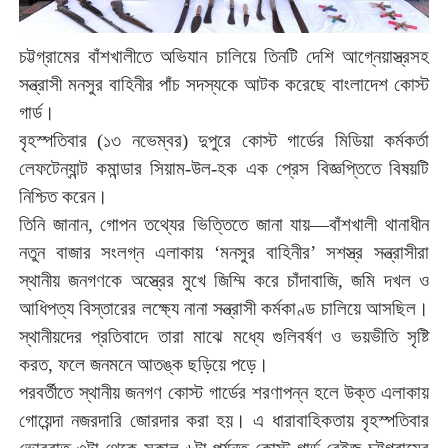
চট্টগ্রামের
বাঁশখালীতে
অভিযান
চালিয়ে
তিনটি
দেশি
আগ্নেয়াস্ত্রসহ
সন্ত্রাসী
মনসুর
বাহিনীর
পাঁচ
সদস্যকে
আটক
করেছে
বাংলাদেশ
কোস্ট
গার্ড।
বৃহস্পতিবার
১৩
নভেম্বর
দুপুরে
কোস্ট
গার্ডের
মিডিয়া
কর্মকর্তা
(
)
লেফটেন্যান্ট
কমান্ডার
সিয়াম
উল
হক
এক
প্রেস
বিজ্ঞপ্তিতে
বিষয়টি
-
-
নিশ্চিত
করেন।
তিনি
জানান
গোপন
তথ্যের
ভিত্তিতে
জানা
যায়
বাঁশখালী
থানাধীন
,
—
নতুন
বাজার
সংলগ্ন
এলাকায়
মনসুর
বাহিনীর
সশস্ত্র
সন্ত্রাসীরা
‘
’
স্থানীয়
জনগণকে
অস্ত্রের
মুখে
জিম্মি
করে
চাঁদাবাজি
জমি
দখল
ও
,
আধিপত্য
বিস্তারের
লক্ষ্যে
নানা
সন্ত্রাসী
কর্মকাণ্ড
চালিয়ে
আসছিল।
স্থানীয়দের
প্রতিবাদে
তারা
মাঝে
মধ্যে
গুলিবর্ষণ
ও
ভয়ভীতি
সৃষ্টি
করত
ফলে
জনমনে
আতঙ্ক
ছড়িয়ে
পড়ে।
,
পরবর্তীতে
স্থানীয়
জনগণ
কোস্ট
গার্ডের
শরণাপন্ন
হলে
উক্ত
এলাকায়
গোয়েন্দা
নজরদারি
জোরদার
করা
হয়।
এ
ধারাবাহিকতায়
বৃহস্পতিবার
ভোররাত
৩টা
থেকে
সকাল
৬টা
পর্যন্ত
কোস্ট
গার্ড
বেইজ
চট্টগ্রামের