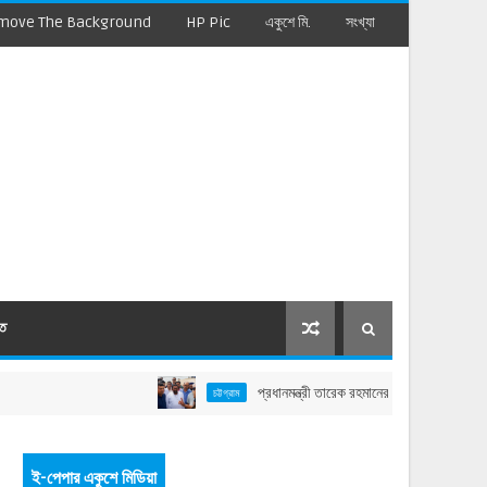
move The Background
HP Pic
একুশে মি.
সংখ্যা
মত
প্রধানমন্ত্রী তারেক রহমানের বাঁশখালী সফর: বাহারছড়া সমুদ্
চট্টগ্রাম
ই-পেপার একুশে মিডিয়া