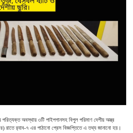
ে
পরিত্যক্ত
অবস্থায়
৩টি
পাইপগানসহ
বিপুল
পরিমাণ
দেশীয়
অস্ত্র
বর
)
রাতে
র‌্যাব
-
৭
এর
পাঠানো
প্রেস
বিজ্ঞপ্তিতে
এ
তথ্য
জানানো
হয়।