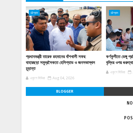
চট্টগ্রাম
চট্টগ্রাম
প্রধানমন্ত্রী তারেক রহমানের বাঁশখালী সফর:
কর্ণফুলীতে ডেঙ্গু
বাহারছড়া সমুদ্রসৈকতে হেলিপ্যাড ও জনসভাস্থল
বৃদ্ধির ওপর গুরুত্
চূড়ান্ত
একুশে মিডিয়া
একুশে মিডিয়া
Aug 04, 2026
BLOGGER
NO
POS