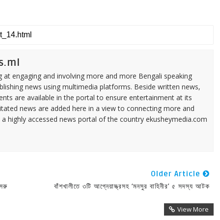
s.ml
ng at engaging and involving more and more Bengali speaking
ublishing news using multimedia platforms. Beside written news,
ents are available in the portal to ensure entertainment at its
ilitated news are added here in a view to connecting more and
a highly accessed news portal of the country ekusheymedia.com
Older Article
সরু
বাঁশখালীতে ৩টি আগ্নেয়াস্ত্রসহ ‘মনসুর বাহিনীর’ ৫ সদস্য আটক
View More