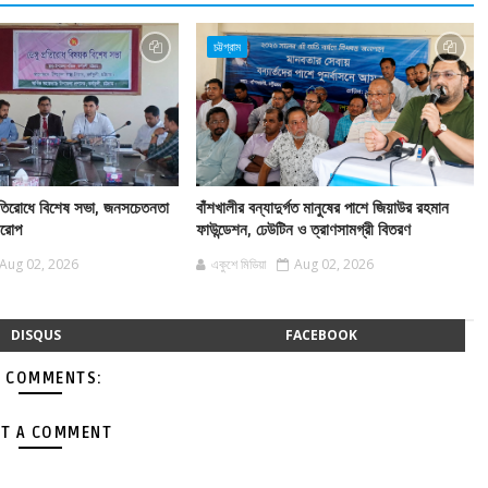
চট্টগ্রাম
 প্রতিরোধে বিশেষ সভা, জনসচেতনতা
বাঁশখালীর বন্যাদুর্গত মানুষের পাশে জিয়াউর রহমান
বারোপ
ফাউন্ডেশন, ঢেউটিন ও ত্রাণসামগ্রী বিতরণ
Aug 02, 2026
একুশে মিডিয়া
Aug 02, 2026
DISQUS
FACEBOOK
 COMMENTS:
T A COMMENT