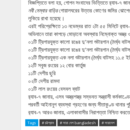
বিজ্ঞপ্তিতে
বলা
হয়
,
গোপন
সংবাদের
ভিত্তিতে
র‌্যাব
-
৭
জা
নবী
মেম্বার
বাড়ির
গোয়ালঘরের
উত্তর
কোণের
জমির
ঝোপে
লুকিয়ে
রাখা
হয়েছে।
এরই
পরিপ্রেক্ষিতে
১৩
নভেম্বর
রাত
২টা
৫৫
মিনিটে
র‌্যাব
-
অভিযানে
তারা
কাপড়ে
মোড়ানো
অবস্থায়
নিম্নোক্ত
অস্ত্র
০১টি
ট্রিগারযুক্ত
কালো
রঙের
দু
’
নলা
শুটারগান
(
দৈর্ঘ্য
বাট
০১টি
ট্রিগারযুক্ত
কালো
রঙের
দু
’
নলা
শুটারগান
(
দৈর্ঘ্য
বাট
০১টি
ট্রিগারযুক্ত
এক
নলা
শুটারগান
(
দৈর্ঘ্য
বাটসহ
১১
.
৫
ইঞ
১২টি
সবুজ
রংয়ের
১২
বোর
কার্তুজ
১১টি
দেশীয়
ছুরি
০২টি
দেশীয়
রামদা
০১টি
লাল
রংয়ের
বেসবল
ব্যাট
র‌্যাব
-
৭
জানায়
,
এসব
অস্ত্রশস্ত্র
সম্ভবত
সন্ত্রাসী
কর্মকাণ্ড
পরবর্তী
আইনানুগ
ব্যবস্থা
গ্রহণের
জন্য
সীতাকুণ্ড
থানার
প
র‌্যাব
-
৭
আরও
জানায়
,
এলাকাবাসীর
নিরাপত্তা
নিশ্চিত
করতে
Tags
# চট্টগ্রাম
# সারা দেশ bangladesh
# সারাদেশ