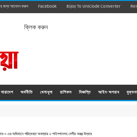
ার জন্য আবেদন করুন
Facebook
Bijoy To Uniciode Converter
Re
ক্লিক করুন
সারাদেশ
অর্থনীতি
খেলাধূলা
রাশিফল
বিজ্ঞপ্তি
আইন-অপরাধ
মুক্ত
‌্যাব-৭ এর অভিযানে পরিত্যক্ত অবস্থায় ৩ পাইপগানসহ দেশীয় অস্ত্র উদ্ধার