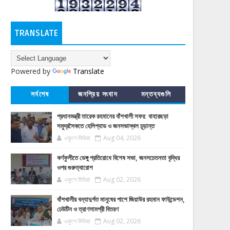
TRANSLATE
Powered by
Translate
সর্বশেষ
জনপ্রিয় সংবাদ
মন্তব্যগুলি
প্রধানমন্ত্রী তারেক রহমানের বাঁশখালী সফর: বাহারছড়া
সমুদ্রসৈকতে হেলিপ্যাড ও জনসভাস্থল চূড়ান্ত
একুশে মিডিয়া
Aug 04, 2026
কর্ণফুলীতে ডেঙ্গু প্রতিরোধে বিশেষ সভা, জনসচেতনতা বৃদ্ধির
ওপর গুরুত্বারোপ
একুশে মিডিয়া
Aug 02, 2026
বাঁশখালীর বন্যাদুর্গত মানুষের পাশে জিয়াউর রহমান ফাউন্ডেশন,
ঢেউটিন ও ত্রাণসামগ্রী বিতরণ
একুশে মিডিয়া
Aug 02, 2026