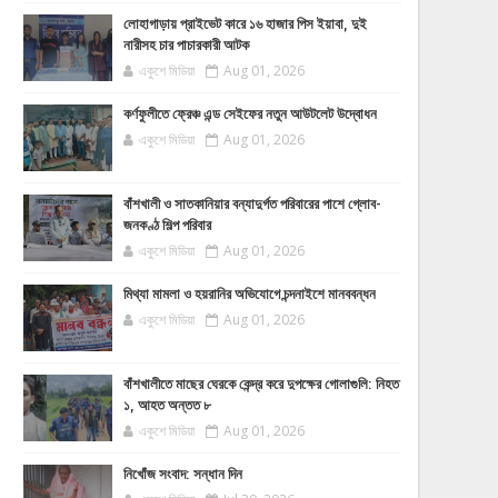
লোহাগাড়ায় প্রাইভেট কারে ১৬ হাজার পিস ইয়াবা, দুই
নারীসহ চার পাচারকারী আটক
একুশে মিডিয়া
Aug 01, 2026
কর্ণফুলীতে ফ্রেঞ্চ এন্ড সেইফের নতুন আউটলেট উদ্বোধন
একুশে মিডিয়া
Aug 01, 2026
বাঁশখালী ও সাতকানিয়ার বন্যাদুর্গত পরিবারের পাশে গ্লোব-
জনকণ্ঠ শিল্প পরিবার
একুশে মিডিয়া
Aug 01, 2026
মিথ্যা মামলা ও হয়রানির অভিযোগে চন্দনাইশে মানববন্ধন
একুশে মিডিয়া
Aug 01, 2026
বাঁশখালীতে মাছের ঘেরকে কেন্দ্র করে দুপক্ষের গোলাগুলি: নিহত
১, আহত অন্তত ৮
একুশে মিডিয়া
Aug 01, 2026
নিখোঁজ সংবাদ: সন্ধান দিন