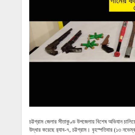
চট্টগ্রাম
জেলার
সীতাকুণ্ড
উপজেলায়
বিশেষ
অভিযান
চালিয়
উদ্ধার
করেছে
র‌্যাব
-
৭
,
চট্টগ্রাম।
বৃহস্পতিবার
(
১৩
নভেম্