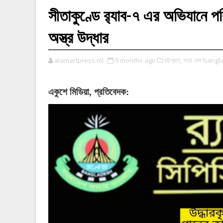
সীতাকুণ্ডে র‌্যাব-৭ এর অভিযানে 
অস্ত্র উদ্ধার
alamartpress.ml
9 months ago
চট্টগ্রাম,
সারা দেশ bang
একুশে
মিডিয়া
,
প্রতিবেদক: