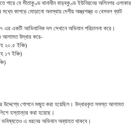
নতে
পারে
যে
সীতাকুণ্ড
থানাধীন
বাড়বকুণ্ড
ইউনিয়নের
অলিনগর
এলাকার
র
মধ্যে
কাপড়ে
মোড়ানো
অবস্থায়
দেশীয়
অস্ত্রশস্ত্র
ও
বেসবল
ব্যাট
৭
এর
একটি
আভিযানিক
দল
সেখানে
অভিযান
পরিচালনা
করে।
ও
আলামত
উদ্ধার
করে
-
সহ
২০
.
৫
ইঞ্চি
)
সহ
১৭
ইঞ্চি
)
্চি
)
ের
উদ্দেশ্যে
গোপনে
মজুত
করা
হয়েছিল।
উদ্ধারকৃত
সমস্ত
আলামত
ুলিশে
হস্তান্তর
করা
হয়েছে।
ভবিষ্যতেও
এ
ধরনের
অভিযান
অব্যাহত
থাকবে।