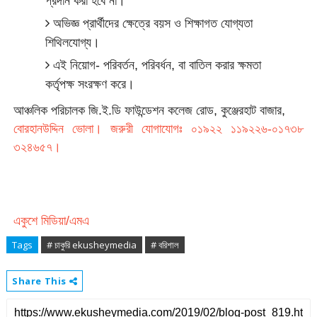
প্রদান করা হবে না।
অভিজ্ঞ প্রার্থীদের ক্ষেত্রে বয়স ও শিক্ষাগত যোগ্যতা
শিথিলযোগ্য।
এই নিয়োগ- পরিবর্তন, পরিবর্ধন, বা বাতিল করার ক্ষমতা
কর্তৃপক্ষ সংরক্ষণ করে।
আঞ্চলিক পরিচালক জি.ই.ডি ফাউন্ডেশন
কলেজ রোড, কুঞ্জেরহাট বাজার,
বোরহানউদ্দিন ভোলা। জরুরী যোগাযোগঃ ০১৯২২ ১১৯২২৬-০১৭৩৮
৩২৪৬৫৭।
একুশে মিডিয়া/এমএ
Tags
# চাকুরি ekusheymedia
# বরিশাল
Share This