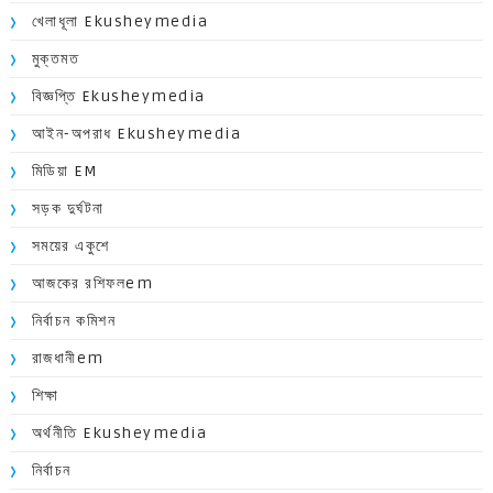
খেলাধূলা Ekusheymedia
মুক্তমত
বিজ্ঞপ্তি Ekusheymedia
আইন-অপরাধ Ekusheymedia
মিডিয়া EM
সড়ক দুর্ঘটনা
সময়ের একুশে
আজকের রশিফলem
নির্বাচন কমিশন
রাজধানীem
শিক্ষা
অর্থনীতি Ekusheymedia
নির্বাচন