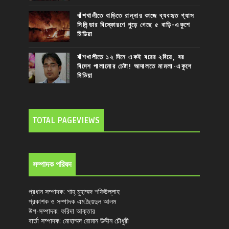
বাঁশখালীতে বাড়িতে রান্নার কাজে ব্যবহৃত গ্যাস
সিলিন্ডার বিস্ফোরণে পুড়ে গেছে ৫ বাড়ি-একুশে
মিডিয়া
বাঁশখালীতে ১২ দিনে একই বরের ২বিয়ে, বর
বিদেশ পালানোর চেষ্টা! আদালতে মামলা-একুশে
মিডিয়া
TOTAL PAGEVIEWS
সম্পাদক পরিষদ
প্রধান সম্পাদক: শাহ্ মুহাম্মদ শফিউল্লাহ
প্রকাশক ও সম্পাদক এম.ছৈয়দুল আলম
উপ-সম্পাদক: ফরিদা আক্তার
বার্তা সম্পাদক: মোহাম্মদ রোমান উদ্দীন চৌধুরী