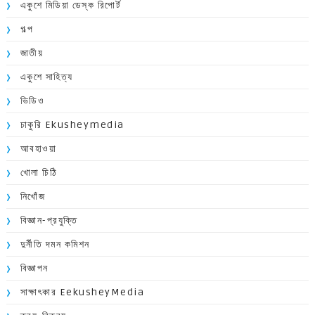
একুশে মিডিয়া ডেস্ক রিপোর্ট
গল্প
জাতীয়
একুশে সাহিত্য
ভিডিও
চাকুরি Ekusheymedia
আবহাওয়া
খোলা চিঠি
নিখোঁজ
বিজ্ঞান-প্রযুক্তি
দুর্নীতি দমন কমিশন
বিজ্ঞাপন
সাক্ষাৎকার EekusheyMedia