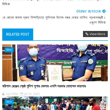
মিডিয়া
Older Article
যে কোনো মামলা দ্রুত নিষ্পত্তিতে পুলিশকে বিশেষ নজর দেয়ার তাগিদ: প্রধানমন্ত্রী।
একুশে মিডিয়া
View More
RELATED POST
বরিশাল
বরিশাল রেঞ্জের শ্রেষ্ঠ পুলিশ সুপার ভোলার এসপি সরকার মোহাম্মদ কায়সার
একুশে মিডিয়া
Jul 15, 2021
বরিশাল