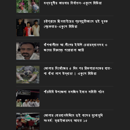
মধ্যযুগীয় কায়দায় নির্যাতন-একুশে মিডিয়া
চট্টগ্রামে ছিনতাইয়ের প্রস্তুতিকালে দুই যুবক
গ্রেফতার-একুশে মিডিয়া
বাঁশখালীতে আ.লীগের ইউপি চেয়ারম্যানসহ ৩
জনের বিরুদ্ধে পরোয়ানা জারি
ভোলায় নিখোঁজের ৫ দিন পর রিকশাচালকের হাত-
পা বাঁধা লাশ উদ্ধার!। একুশে মিডিয়া
পাঁচবিবি উপজেলা মসজিদ ইমাম সমিতি গঠন
ভোলার বোরহানউদ্দিনে দুই বাসের মুখোমুখি
সংঘর্ষ: ড্রাইভারসহ আহত ১৫