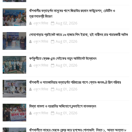
বাঁশখালীর বন্যাদুর্গত মানুষের পাশে জিয়াউর রহমান ফাউন্ডেশন, ঢেউটিন ও
ত্রাণসামগ্রী বিতরণ
একুশে মিডিয়া
Aug 02, 2026
লোহাগাড়ায় প্রাইভেট কারে ১৬ হাজার পিস ইয়াবা, দুই নারীসহ চার পাচারকারী আটক
একুশে মিডিয়া
Aug 01, 2026
কর্ণফুলীতে ফ্রেঞ্চ এন্ড সেইফের নতুন আউটলেট উদ্বোধন
একুশে মিডিয়া
Aug 01, 2026
বাঁশখালী ও সাতকানিয়ার বন্যাদুর্গত পরিবারের পাশে গ্লোব-জনকণ্ঠ শিল্প পরিবার
একুশে মিডিয়া
Aug 01, 2026
মিথ্যা মামলা ও হয়রানির অভিযোগে চন্দনাইশে মানববন্ধন
একুশে মিডিয়া
Aug 01, 2026
বাঁশখালীতে মাছের ঘেরকে কেন্দ্র করে দুপক্ষের গোলাগুলি: নিহত ১, আহত অন্তত ৮