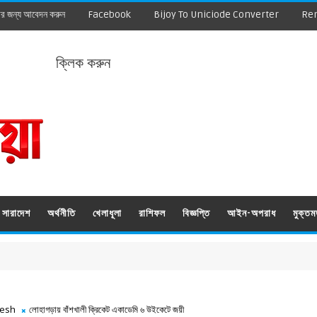
ার জন্য আবেদন করুন
Facebook
Bijoy To Uniciode Converter
Re
ক্লিক করুন
সারাদেশ
অর্থনীতি
খেলাধূলা
রাশিফল
বিজ্ঞপ্তি
আইন-অপরাধ
মুক্ত
desh
লোহাগড়ায় বাঁশখালী ক্রিকেট একাডেমি ৬ উইকেটে জয়ী