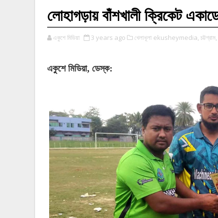
লোহাগড়ায় বাঁশখালী ক্রিকেট একাড
একুশে মিডিয়া
3 years ago
খেলাধূলা ekusheymedia,
চট্টগ্রাম,
একুশে মিডিয়া, ডেস্ক: