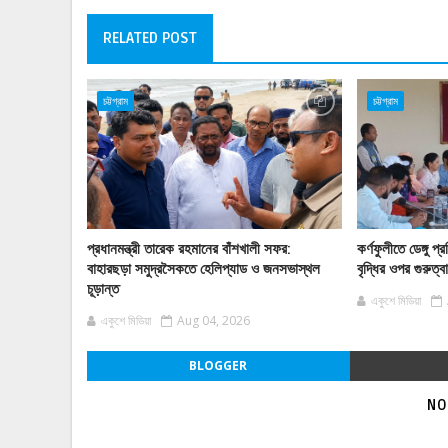
RELATED POST
চট্টগ্রাম
চট্টগ্রাম
প্রধানমন্ত্রী তারেক রহমানের বাঁশখালী সফর:
কর্ণফুলীতে ডেঙ্গু
বাহারছড়া সমুদ্রসৈকতে হেলিপ্যাড ও জনসভাস্থল
বৃদ্ধির ওপর গুরুত্
চূড়ান্ত
একুশে মিডিয়া
একুশে মিডিয়া
Aug 04, 2026
BLOGGER
NO