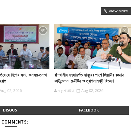
View More
চট্টগ্রাম
 প্রতিরোধে বিশেষ সভা, জনসচেতনতা
বাঁশখালীর বন্যাদুর্গত মানুষের পাশে জিয়াউর রহমান
বারোপ
ফাউন্ডেশন, ঢেউটিন ও ত্রাণসামগ্রী বিতরণ
Aug 02, 2026
একুশে মিডিয়া
Aug 02, 2026
DISQUS
FACEBOOK
 COMMENTS: