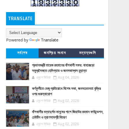
TRANSLATE
Powered by
Translate
সর্বশেষ
জনপ্রিয় সংবাদ
মন্তব্যগুলি
প্রধানমন্ত্রী তারেক রহমানের বাঁশখালী সফর: বাহারছড়া
সমুদ্রসৈকতে হেলিপ্যাড ও জনসভাস্থল চূড়ান্ত
একুশে মিডিয়া
Aug 04, 2026
কর্ণফুলীতে ডেঙ্গু প্রতিরোধে বিশেষ সভা, জনসচেতনতা বৃদ্ধির
ওপর গুরুত্বারোপ
একুশে মিডিয়া
Aug 02, 2026
বাঁশখালীর বন্যাদুর্গত মানুষের পাশে জিয়াউর রহমান ফাউন্ডেশন,
ঢেউটিন ও ত্রাণসামগ্রী বিতরণ
একুশে মিডিয়া
Aug 02, 2026