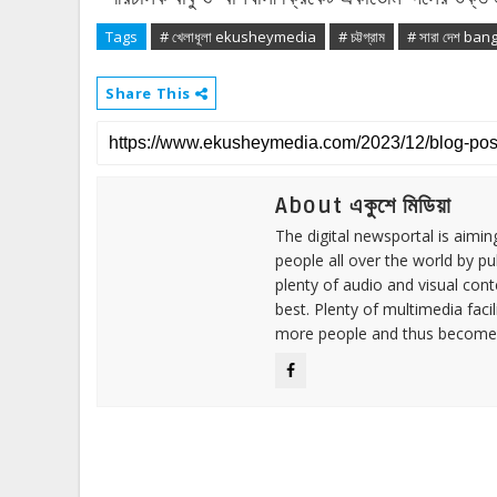
Tags
# খেলাধূলা ekusheymedia
# চট্টগ্রাম
# সারা দেশ ba
Share This
About একুশে মিডিয়া
The digital newsportal is aimi
people all over the world by p
plenty of audio and visual cont
best. Plenty of multimedia fac
more people and thus become 