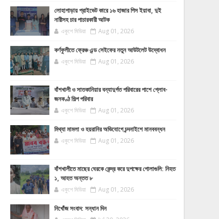
লোহাগাড়ায় প্রাইভেট কারে ১৬ হাজার পিস ইয়াবা, দুই
নারীসহ চার পাচারকারী আটক
একুশে মিডিয়া
Aug 01, 2026
কর্ণফুলীতে ফ্রেঞ্চ এন্ড সেইফের নতুন আউটলেট উদ্বোধন
একুশে মিডিয়া
Aug 01, 2026
বাঁশখালী ও সাতকানিয়ার বন্যাদুর্গত পরিবারের পাশে গ্লোব-
জনকণ্ঠ শিল্প পরিবার
একুশে মিডিয়া
Aug 01, 2026
মিথ্যা মামলা ও হয়রানির অভিযোগে চন্দনাইশে মানববন্ধন
একুশে মিডিয়া
Aug 01, 2026
বাঁশখালীতে মাছের ঘেরকে কেন্দ্র করে দুপক্ষের গোলাগুলি: নিহত
১, আহত অন্তত ৮
একুশে মিডিয়া
Aug 01, 2026
নিখোঁজ সংবাদ: সন্ধান দিন