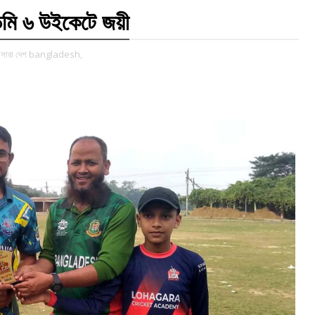
েমি ৬ উইকেটে জয়ী
সারা দেশ bangladesh,