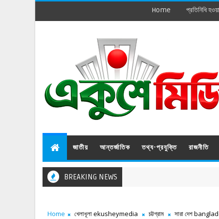
Home
প্রতিনিধি হওয়
জাতীয়
আন্তর্জাতিক
তথ্য-প্রযুক্তি
রাজনীতি
BREAKING NEWS
Home
খেলাধূলা ekusheymedia
চট্টগ্রাম
সারা দেশ bangla