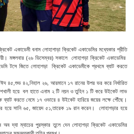
ক্রিকেট
একাডেমী
বনাম
লোহাগাড়া
ক্রিকেট
একাডেমির
মধ্যেকার
প্রীতি
।
(
)
য়ী
মঙ্গলবার
২৬
ডিসেম্বর
সকালে
লোহাগড়া
ক্রিকেট
একাডেমির
ডেমি
টসে
জিতে
লোহাগড়া
ক্রিকেট
একাডেমীকে
প্রথমে
ব্যাট
করতে
,
,
,
াঈদ
৪৫
শুভ
৪২
নিহাল
২৬
আরমানে
১৭
রানের
উপর
ভর
করে
নির্ধারিত
াঁশখালী
হয়ে
বল
হাতে
এনাম
২
টি
নয়ন
ও
তুহিন
১
টি
করে
উইকেট
লাভ
।
ষে
ব্যাট
করতে
নেমে
১৭
ওভারে
৪
উইকেট
হারিয়ে
জয়ের
লক্ষে
পৌঁছে
,
,
।
ের
হয়ে
সানি
৬৫
জায়েদ
৫১
তারেক
১৯
রান
করেন
লোহাগড়ার
হয়ে
ন
অব
দ্যা
ম্যাচের
পুরস্কার
তুলে
দেন
লোহাগড়া
ক্রিকেট
একাডেমির
।
ম্যাচের
সমন্বয়কারী
তুহিন
প্রমূখ