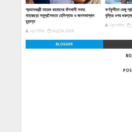
প্রধানমন্ত্রী তারেক রহমানের বাঁশখালী সফর:
কর্ণফুলীতে ডেঙ্গু
বাহারছড়া সমুদ্রসৈকতে হেলিপ্যাড ও জনসভাস্থল
বৃদ্ধির ওপর গুরুত্
চূড়ান্ত
একুশে মিডিয়া
একুশে মিডিয়া
Aug 04, 2026
BLOGGER
NO
POS