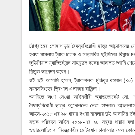
চট্টগ্রামের
লোহাগাড়ায়
বৈষম্যবিরোধী
ছাত্র
আন্দোলনের
ন
হওয়া
মামলায়
ট্রাক
চালক
ও
সহকারির
দুইদিনের
রিমান্ড
মঞ
জুডিশিয়াল
ম্যাজিস্ট্রেট
মাহমুদুল
হকের
আদালত
শুনানি
শেষ
রিমান্ড
আবেদন
করেন।
(
)
ওই
দুই
আসামি
হলেন, ট্রাকচালক
মুজিবুর
রহমান
৪০
ময়মনসিংহের
ত্রিশাল
এলাকার
বাসিন্দা।
শুনানিতে
অংশ
নেওয়া
আইনজীবী
অ্যাডভোকেট
মো
.
বৈষম্যবিরোধী
ছাত্র
আন্দোলনের
নেতা
হাসনাত
আব্দুল্লাহ
আইন
-
২০১৮
এর
৯৮
ধারায়
হওয়া
মামলায়
দুই
আসামির
দু
সড়ক
পরিবহন
আইন
২০১৮
-
এর
৯৮
নম্বর
ধারায়
বলা
ওভারলোডিং
বা
নিয়ন্ত্রণহীন
মোটরযান
চালানোর
ফলে
কোন