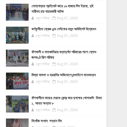
লোহাগাড়ায় প্রাইভেট কারে ১৬ হাজার পিস ইয়াবা, দুই
নারীসহ চার পাচারকারী আটক
একুশে মিডিয়া
Aug 01, 2026
কর্ণফুলীতে ফ্রেঞ্চ এন্ড সেইফের নতুন আউটলেট উদ্বোধন
একুশে মিডিয়া
Aug 01, 2026
বাঁশখালী ও সাতকানিয়ার বন্যাদুর্গত পরিবারের পাশে গ্লোব-
জনকণ্ঠ শিল্প পরিবার
একুশে মিডিয়া
Aug 01, 2026
মিথ্যা মামলা ও হয়রানির অভিযোগে চন্দনাইশে মানববন্ধন
একুশে মিডিয়া
Aug 01, 2026
বাঁশখালীতে মাছের ঘেরকে কেন্দ্র করে দুপক্ষের গোলাগুলি: নিহত
১, আহত অন্তত ৮
একুশে মিডিয়া
Aug 01, 2026
নিখোঁজ সংবাদ: সন্ধান দিন