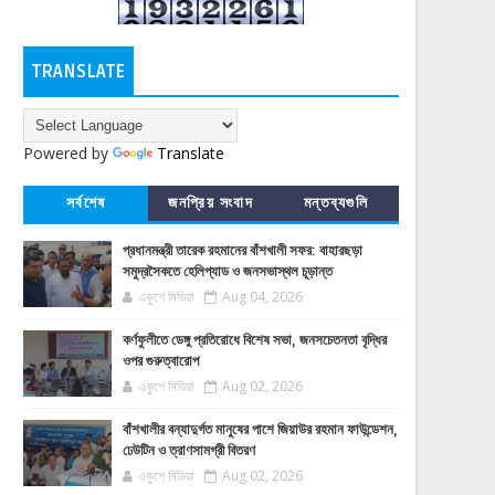
TRANSLATE
Powered by
Translate
সর্বশেষ
জনপ্রিয় সংবাদ
মন্তব্যগুলি
প্রধানমন্ত্রী তারেক রহমানের বাঁশখালী সফর: বাহারছড়া
সমুদ্রসৈকতে হেলিপ্যাড ও জনসভাস্থল চূড়ান্ত
একুশে মিডিয়া
Aug 04, 2026
কর্ণফুলীতে ডেঙ্গু প্রতিরোধে বিশেষ সভা, জনসচেতনতা বৃদ্ধির
ওপর গুরুত্বারোপ
একুশে মিডিয়া
Aug 02, 2026
বাঁশখালীর বন্যাদুর্গত মানুষের পাশে জিয়াউর রহমান ফাউন্ডেশন,
ঢেউটিন ও ত্রাণসামগ্রী বিতরণ
একুশে মিডিয়া
Aug 02, 2026