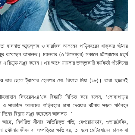
েতা
হাসনাত
আব্দুল্লাহ
ও
সারজিস
আলমের
গাড়িবহরের
ধাক্কার
ঘটনায়
্জুর
করেছেন
আদালত।
মঙ্গলবার
৩
ডিসেম্বর
সকালে
চট্টগ্রামের
চতুর্থ
(
)
ে
এ
রিমান্ড
মঞ্জুর
করেন।
এর
আগে
মামলার
তদন্তকারি
কর্মকর্তা
পাঁচদিনের
.
(
)
ও
তার
ছেলে
ট্রাকের
হেলপার
মো
রিফাত
মিয়া
১৮
।
তারা
দুজনেই
শাহজাহান
সিভয়েস২৪
’
কে
বিষয়টি
নিশ্চিত
করে
বলেন
, ‘
লোহাগাড়ায়
ও
সারজিস
আলমের
গাড়িবহরে
চাপা
দেওয়ার
ঘটনায়
সড়ক
পরিবহন
ই
দিনের
রিমান্ড
মঞ্জুর
করেছেন
আদালত।
’
আছে
,
নির্ধারিত
সীমার
অতিরিক্ত
গতি
,
বেপরোয়াভাব
,
ওভারটেকিং
,
ো
দুর্ঘটনায়
জীবন
বা
সম্পত্তির
ক্ষতি
হয়
,
তা
হলে
মোটরযানের
চালক
বা