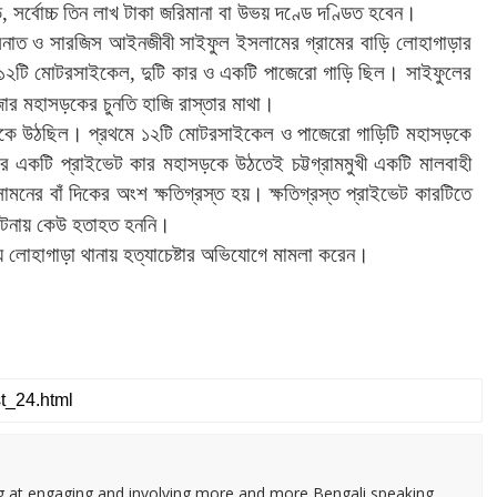
ড
,
সর্বোচ্চ
তিন
লাখ
টাকা
জরিমানা
বা
উভয়
দণ্ডে
দণ্ডিত
হবেন।
সনাত
ও
সারজিস
আইনজীবী
সাইফুল
ইসলামের
গ্রামের
বাড়ি
লোহাগাড়ার
১২টি
মোটরসাইকেল
,
দুটি
কার
ও
একটি
পাজেরো
গাড়ি
ছিল।
সাইফুলের
জার
মহাসড়কের
চুনতি
হাজি
রাস্তার
মাথা।
কে
উঠছিল।
প্রথমে
১২টি
মোটরসাইকেল
ও
পাজেরো
গাড়িটি
মহাসড়কে
রে
একটি
প্রাইভেট
কার
মহাসড়কে
উঠতেই
চট্টগ্রামমুখী
একটি
মালবাহী
সামনের
বাঁ
দিকের
অংশ
ক্ষতিগ্রস্ত
হয়।
ক্ষতিগ্রস্ত
প্রাইভেট
কারটিতে
টনায়
কেউ
হতাহত
হননি।
ে
লোহাগাড়া
থানায়
হত্যাচেষ্টার
অভিযোগে
মামলা
করেন।
ng at engaging and involving more and more Bengali speaking