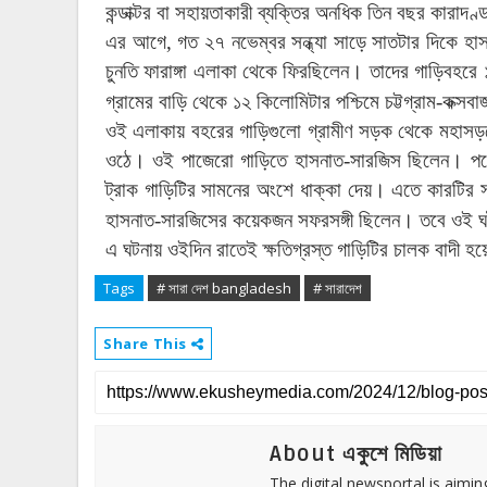
কন্ডাক্টর
বা
সহায়তাকারী
ব্যক্তির
অনধিক
তিন
বছর
কারাদণ্
এর
আগে
,
গত
২৭
নভেম্বর
সন্ধ্যা
সাড়ে
সাতটার
দিকে
হা
চুনতি
ফারাঙ্গা
এলাকা
থেকে
ফিরছিলেন।
তাদের
গাড়িবহরে
গ্রামের
বাড়ি
থেকে
১২
কিলোমিটার
পশ্চিমে
চট্টগ্রাম
-
কক্সবা
ওই
এলাকায়
বহরের
গাড়িগুলো
গ্রামীণ
সড়ক
থেকে
মহাসড়
ওঠে।
ওই
পাজেরো
গাড়িতে
হাসনাত
-
সারজিস
ছিলেন।
প
ট্রাক
গাড়িটির
সামনের
অংশে
ধাক্কা
দেয়।
এতে
কারটির
হাসনাত
-
সারজিসের
কয়েকজন
সফরসঙ্গী
ছিলেন।
তবে
ওই
ঘ
এ
ঘটনায়
ওইদিন
রাতেই
ক্ষতিগ্রস্ত
গাড়িটির
চালক
বাদী
হয়
Tags
# সারা দেশ bangladesh
# সারাদেশ
Share This
About একুশে মিডিয়া
The digital newsportal is aimi