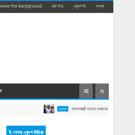
move The Background
HP Pic
একুশে মি.
সংখ্যা
মত
প্রধানমন্ত্রী তারেক রহমানের বাঁশখালী সফর: বাহারছড়া সমুদ্
চট্টগ্রাম
ই-পেপার একুশে মিডিয়া