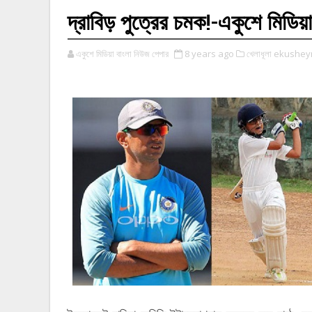
দ্রাবিড় পুত্রের চমক!-একুশে মিডিয়া
একুশে মিডিয়া বাংলা নিউজ পেপার
8 years ago
খেলাধূলা ekushe