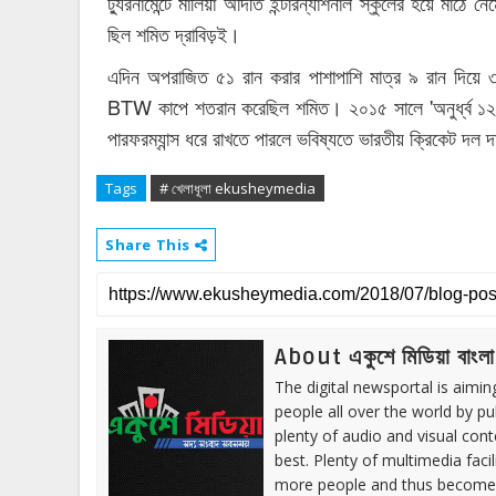
ট্যুরনামেন্টে মালিয়া অদিতি ইন্টারন্যাশনাল স্কুলের হয়ে মা
ছিল শমিত দ্রাবিড়ই।
এদিন অপরাজিত ৫১ রান করার পাশাপাশি মাত্র ৯ রান দিয়ে 
BTW কাপে শতরান করেছিল শমিত। ২০১৫ সালে 'অনুর্ধ্ব ১২ গো
পারফরম্যান্স ধরে রাখতে পারলে ভবিষ্যতে ভারতীয় ক্রিকেট দল 
Tags
# খেলাধূলা ekusheymedia
Share This
About একুশে মিডিয়া বাংলা
The digital newsportal is aimi
people all over the world by p
plenty of audio and visual cont
best. Plenty of multimedia fac
more people and thus become 