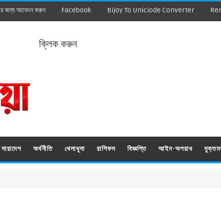
ার জন্য আবেদন করুন
Facebook
Bijoy To Uniciode Converter
Re
ক্লিক করুন
সারাদেশ
অর্থনীতি
খেলাধূলা
রাশিফল
বিজ্ঞপ্তি
আইন-অপরাধ
মুক্ত