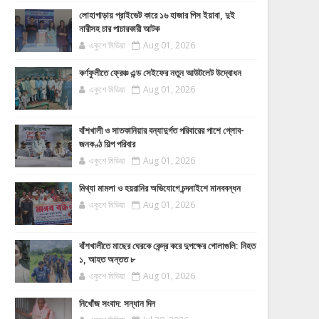
লোহাগাড়ায় প্রাইভেট কারে ১৬ হাজার পিস ইয়াবা, দুই
নারীসহ চার পাচারকারী আটক
একুশে মিডিয়া
Aug 01, 2026
কর্ণফুলীতে ফ্রেঞ্চ এন্ড সেইফের নতুন আউটলেট উদ্বোধন
একুশে মিডিয়া
Aug 01, 2026
বাঁশখালী ও সাতকানিয়ার বন্যাদুর্গত পরিবারের পাশে গ্লোব-
জনকণ্ঠ শিল্প পরিবার
একুশে মিডিয়া
Aug 01, 2026
মিথ্যা মামলা ও হয়রানির অভিযোগে চন্দনাইশে মানববন্ধন
একুশে মিডিয়া
Aug 01, 2026
বাঁশখালীতে মাছের ঘেরকে কেন্দ্র করে দুপক্ষের গোলাগুলি: নিহত
১, আহত অন্তত ৮
একুশে মিডিয়া
Aug 01, 2026
নিখোঁজ সংবাদ: সন্ধান দিন