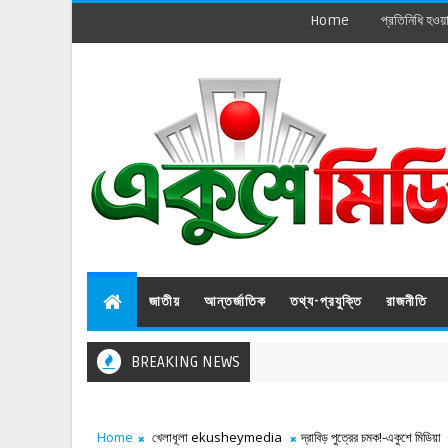
Home
প্রতিনিধি হওয়
জাতীয়
আন্তর্জাতিক
তথ্য-প্রযুক্তি
রাজনীতি
BREAKING NEWS
Home
খেলাধূলা ekusheymedia
দ্রাবিড় পুত্রের চমক!-একুশে মিডিয়া