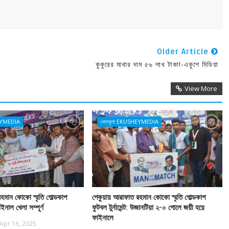
Older Article
কুকুরের মাথার দাম ৫৬ লাখ টাকা!-একুশে মিডিয়া
View More
HEYMEDIA
খেলাধূলা EKUSHEYMEDIA
হমান কোকো স্মৃতি গোল্ডকাপ
পেকুয়ায় আরাফাত রহমান কোকো স্মৃতি গোল্ডকাপ
ফাইনাল খেলা সম্পূর্ণ
ফুটবল টুর্নামেন্ট: উজানটিয়া ২-০ গোলে জয়ী হয়ে
ফাইনালে
Apr 16, 2025