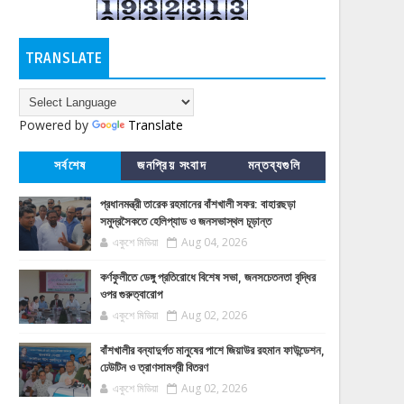
TRANSLATE
Powered by
Translate
সর্বশেষ
জনপ্রিয় সংবাদ
মন্তব্যগুলি
প্রধানমন্ত্রী তারেক রহমানের বাঁশখালী সফর: বাহারছড়া
সমুদ্রসৈকতে হেলিপ্যাড ও জনসভাস্থল চূড়ান্ত
একুশে মিডিয়া
Aug 04, 2026
কর্ণফুলীতে ডেঙ্গু প্রতিরোধে বিশেষ সভা, জনসচেতনতা বৃদ্ধির
ওপর গুরুত্বারোপ
একুশে মিডিয়া
Aug 02, 2026
বাঁশখালীর বন্যাদুর্গত মানুষের পাশে জিয়াউর রহমান ফাউন্ডেশন,
ঢেউটিন ও ত্রাণসামগ্রী বিতরণ
একুশে মিডিয়া
Aug 02, 2026