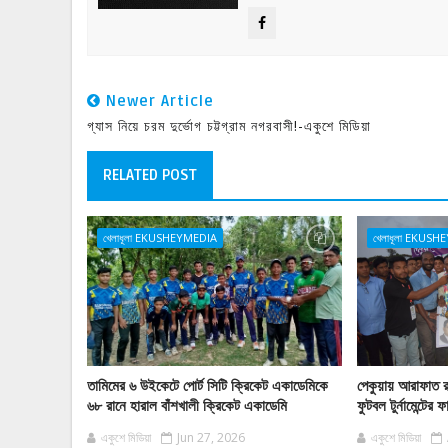
Newer Article
গ্যাস নিয়ে চরম দুর্ভোগ চট্টগ্রাম নগরবাসী!-একুশে মিডিয়া
RELATED POST
খেলাধূলা EKUSHEYMEDIA
খেলাধূলা EKUS
তামিমের ৬ উইকেটে পোর্ট সিটি ক্রিকেট একাডেমিকে
পেকুয়ায় আরাফাত র
৬৮ রানে হারাল বাঁশখালী ক্রিকেট একাডেমি
ফুটবল টুর্নামেন্টের 
একুশে মিডিয়া
Jun 27, 2026
একুশে মিডিয়া