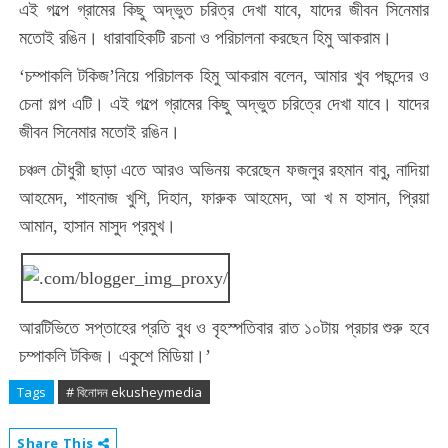
এই গল্পে গ্রামের কিছু অদ্ভুত চরিত্র দেখা যাবে, যাদের জীবন সিনেমার
মতোই রঙিন। ধারাবাহিকটি রচনা ও পরিচালনা করছেন হিমু আকরাম।
‘চম্পাকলি টকিজ’নিয়ে পরিচালক হিমু আকরাম বলেন, আমার খুব পছন্দের ও
চেনা গল্প এটি। এই গল্পে গ্রামের কিছু অদ্ভুত চরিত্রে দেখা যাবে। যাদের
জীবন সিনেমার মতোই রঙিন।
চঞ্চল চৌধুরী ছাড়া এতে আরও অভিনয় করেছেন ফজলুর রহমান বাবু, নাদিয়া
আহমেদ, শাহনাজ খুশি, দিহান, ফারুক আহমেদ, আ খ ম হাসান, প্রিয়া
আমান, হাসান মাসুদ প্রমুখ।
আরটিভিতে সপ্তাহের প্রতি বুধ ও বৃহস্পতিবার রাত ১০টায় প্রচার শুরু হবে
চম্পাকলি টকিজ। একুশে মিডিয়া।’
Tags
# বিনোদন ekusheymedia
Share This