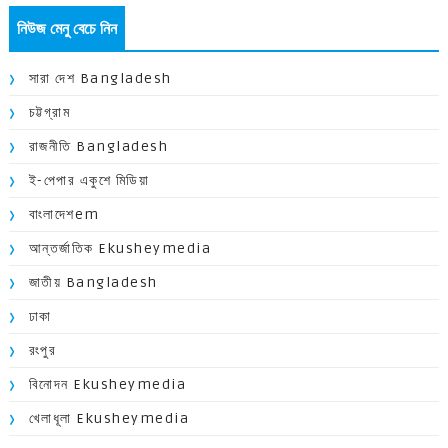
নিউজ মেনু বেচে নিন
সারা দেশ Bangladesh
চট্টগ্রাম
রাজনীতি Bangladesh
ই-পেপার একুশে মিডিয়া
বাংলাদেশem
আন্তর্জাতিক Ekusheymedia
জাতীয় Bangladesh
ঢাকা
রংপুর
বিনোদন Ekusheymedia
খেলাধূলা Ekusheymedia