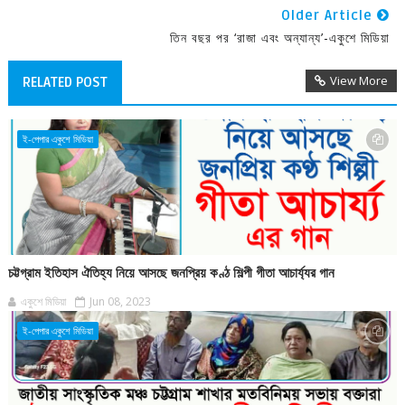
Older Article
তিন বছর পর ‘রাজা এবং অন্যান্য’-একুশে মিডিয়া
View More
RELATED POST
ই-পেপার একুশে মিডিয়া
চট্টগ্রাম ইতিহাস ঐতিহ্য নিয়ে আসছে জনপ্রিয় কণ্ঠ শিল্পী গীতা আচার্য্যর গান
একুশে মিডিয়া
Jun 08, 2023
ই-পেপার একুশে মিডিয়া