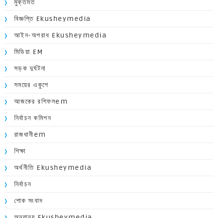
মুক্তমত
বিজ্ঞপ্তি Ekusheymedia
আইন-অপরাধ Ekusheymedia
মিডিয়া EM
সড়ক দুর্ঘটনা
সময়ের একুশে
আজকের রশিফলem
নির্বাচন কমিশন
রাজধানীem
শিক্ষা
অর্থনীতি Ekusheymedia
নির্বাচন
শোক সংবাদ
অন্যান্য Ekusheymedia