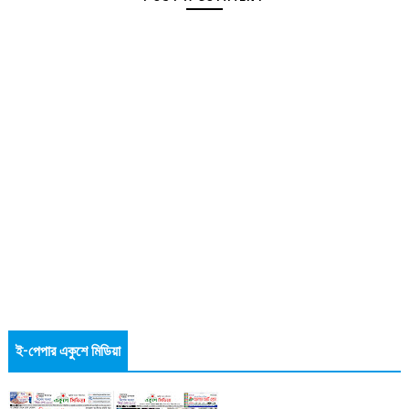
ই-পেপার একুশে মিডিয়া