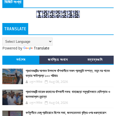
ভিজিট সংখ্যা
TRANSLATE
Powered by
Translate
সর্বশেষ
জনপ্রিয় সংবাদ
মন্তব্যগুলি
প্রধানমন্ত্রীর আগমন উপলক্ষে বাঁশখালীতে সকল প্রস্তুতি সম্পন্ন, নতুন ঘর পাবেন
বন্যায় ক্ষতিগ্রস্ত ১০০ পরিবার
একুশে মিডিয়া
Aug 08, 2026
প্রধানমন্ত্রী তারেক রহমানের বাঁশখালী সফর: বাহারছড়া সমুদ্রসৈকতে হেলিপ্যাড ও
জনসভাস্থল চূড়ান্ত
একুশে মিডিয়া
Aug 04, 2026
কর্ণফুলীতে ডেঙ্গু প্রতিরোধে বিশেষ সভা, জনসচেতনতা বৃদ্ধির ওপর গুরুত্বারোপ