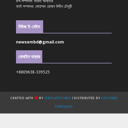
উপ-সম্পাদক: ফরিদা আক্তার
বার্তা সম্পাদক: মোহাম্মদ রোমান উদ্দীন চৌধুরী
নিউজ ই-মেইল:
newsembd@gmail.com
মোবাইল নাম্বার
+8809638-339525
CRAFTED WITH
BY
TEMPLATESYARD
| DISTRIBUTED BY
GOOYAABI
TEMPLATES