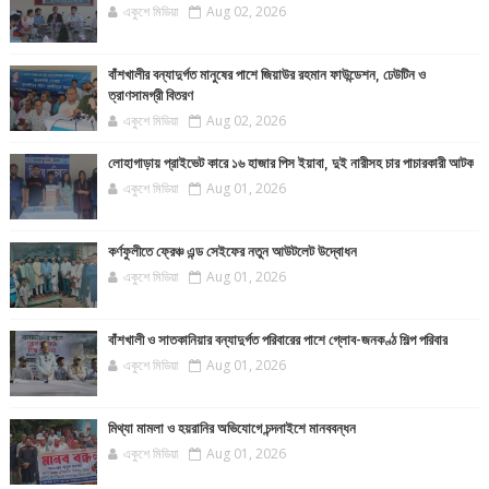
একুশে মিডিয়া
Aug 02, 2026
বাঁশখালীর বন্যাদুর্গত মানুষের পাশে জিয়াউর রহমান ফাউন্ডেশন, ঢেউটিন ও
ত্রাণসামগ্রী বিতরণ
একুশে মিডিয়া
Aug 02, 2026
লোহাগাড়ায় প্রাইভেট কারে ১৬ হাজার পিস ইয়াবা, দুই নারীসহ চার পাচারকারী আটক
একুশে মিডিয়া
Aug 01, 2026
কর্ণফুলীতে ফ্রেঞ্চ এন্ড সেইফের নতুন আউটলেট উদ্বোধন
একুশে মিডিয়া
Aug 01, 2026
বাঁশখালী ও সাতকানিয়ার বন্যাদুর্গত পরিবারের পাশে গ্লোব-জনকণ্ঠ শিল্প পরিবার
একুশে মিডিয়া
Aug 01, 2026
মিথ্যা মামলা ও হয়রানির অভিযোগে চন্দনাইশে মানববন্ধন
একুশে মিডিয়া
Aug 01, 2026