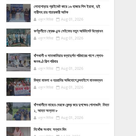
লোহাগাড়ায় প্রাইভেট কারে ১৬ হাজার পিস ইয়াবা, দুই
নারীসহ চার পাচারকারী আটক
একুশে মিডিয়া
Aug 01, 2026
কর্ণফুলীতে ফ্রেঞ্চ এন্ড সেইফের নতুন আউটলেট উদ্বোধন
একুশে মিডিয়া
Aug 01, 2026
বাঁশখালী ও সাতকানিয়ার বন্যাদুর্গত পরিবারের পাশে গ্লোব-
জনকণ্ঠ শিল্প পরিবার
একুশে মিডিয়া
Aug 01, 2026
মিথ্যা মামলা ও হয়রানির অভিযোগে চন্দনাইশে মানববন্ধন
একুশে মিডিয়া
Aug 01, 2026
বাঁশখালীতে মাছের ঘেরকে কেন্দ্র করে দুপক্ষের গোলাগুলি: নিহত
১, আহত অন্তত ৮
একুশে মিডিয়া
Aug 01, 2026
নিখোঁজ সংবাদ: সন্ধান দিন