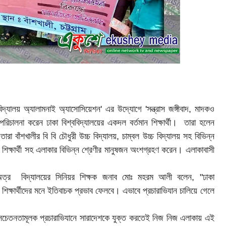
িদ্যালয় অ্যালামনাই অ্যাসোসিয়েশন' এর উদ্যোগে 'সন্ত্রাস জঙ্গীবাদ, মাদকও
ন পরিচালনা করেন ঢাকা বিশ্ববিদ্যালয়ের একদল বর্তমান শিক্ষার্থী। তারা হলেন
বাঁশখালীর বি বি চৌধুরী উচ্চ বিদ্যালয়, চাম্বল উচ্চ বিদ্যালয় সহ বিভিন্ন
ক, শিক্ষার্থী সহ এলাকার বিভিন্ন শ্রেণীর মানুষজন অংশগ্রহণ করেন। এলাকাবাসী
িত অত্র বিদ্যালয়ের সিনিয়র শিক্ষক জনাব মোঃ মহরম আলী বলেন, "ঢাকা
ং শিক্ষার্থীদের মনে ইতিবাচক প্রভাব ফেলবে। এভাবে প্রচারাভিযান চালিয়ে গেলে
তনে সচেতনতামূলক প্রচারাভিযানে সারাদেশকে যুক্ত করতেই নিজ নিজ এলাকায় এই