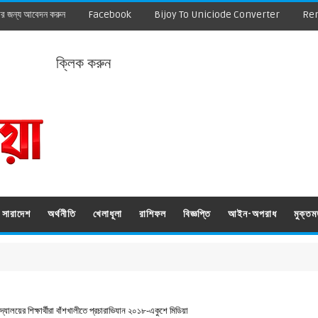
ার জন্য আবেদন করুন
Facebook
Bijoy To Uniciode Converter
Re
ক্লিক করুন
সারাদেশ
অর্থনীতি
খেলাধূলা
রাশিফল
বিজ্ঞপ্তি
আইন-অপরাধ
মুক্ত
িদ্যালয়ের শিক্ষার্থীরা বাঁশখালীতে প্রচারাভিযান ২০১৮-একুশে মিডিয়া