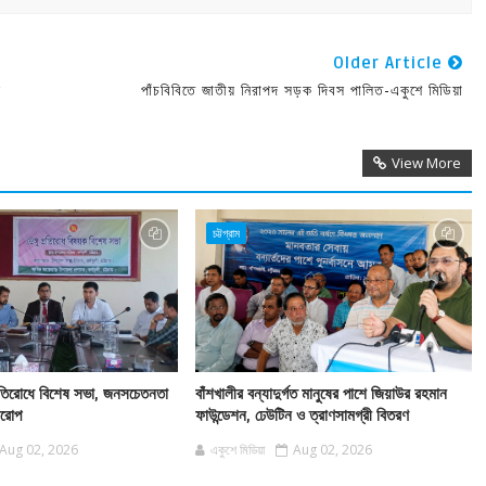
Older Article
ল
পাঁচবিবিতে জাতীয় নিরাপদ সড়ক দিবস পালিত-একুশে মিডিয়া
View More
চট্টগ্রাম
 প্রতিরোধে বিশেষ সভা, জনসচেতনতা
বাঁশখালীর বন্যাদুর্গত মানুষের পাশে জিয়াউর রহমান
বারোপ
ফাউন্ডেশন, ঢেউটিন ও ত্রাণসামগ্রী বিতরণ
Aug 02, 2026
একুশে মিডিয়া
Aug 02, 2026