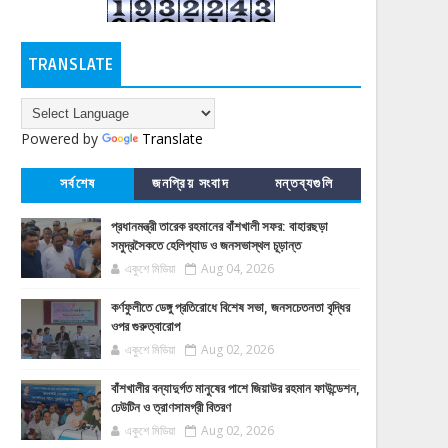
TRANSLATE
Powered by
Translate
সর্বশেষ
জনপ্রিয় সংবাদ
মন্তব্যগুলি
প্রধানমন্ত্রী তারেক রহমানের বাঁশখালী সফর: বাহারছড়া
সমুদ্রসৈকতে হেলিপ্যাড ও জনসভাস্থল চূড়ান্ত
একুশে মিডিয়া
Aug 04, 2026
কর্ণফুলীতে ডেঙ্গু প্রতিরোধে বিশেষ সভা, জনসচেতনতা বৃদ্ধির
ওপর গুরুত্বারোপ
একুশে মিডিয়া
Aug 02, 2026
বাঁশখালীর বন্যাদুর্গত মানুষের পাশে জিয়াউর রহমান ফাউন্ডেশন,
ঢেউটিন ও ত্রাণসামগ্রী বিতরণ
একুশে মিডিয়া
Aug 02, 2026