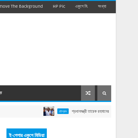
move The Background
HP Pic
একুশে মি.
সংখ্যা
মত
প্রধানমন্ত্রী তারেক রহমানের বাঁশখালী সফর: বাহারছড়া সমুদ্র
চট্টগ্রাম
ই-পেপার একুশে মিডিয়া