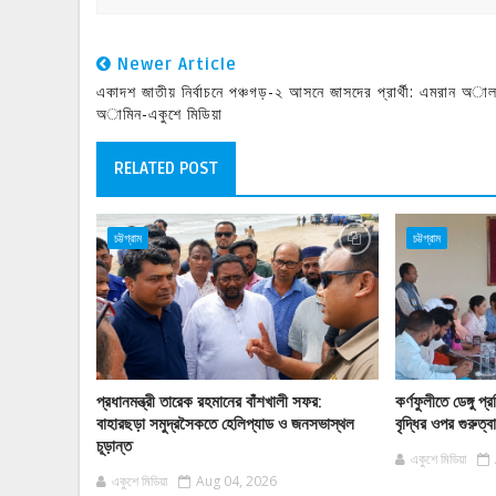
Newer Article
একাদশ জাতীয় নির্বাচনে পঞ্চগড়-২ আসনে জাসদের প্রার্থী: এমরান অা
অামিন-একুশে মিডিয়া
RELATED POST
চট্টগ্রাম
চট্টগ্রাম
প্রধানমন্ত্রী তারেক রহমানের বাঁশখালী সফর:
কর্ণফুলীতে ডেঙ্গু
বাহারছড়া সমুদ্রসৈকতে হেলিপ্যাড ও জনসভাস্থল
বৃদ্ধির ওপর গুরুত্
চূড়ান্ত
একুশে মিডিয়া
একুশে মিডিয়া
Aug 04, 2026