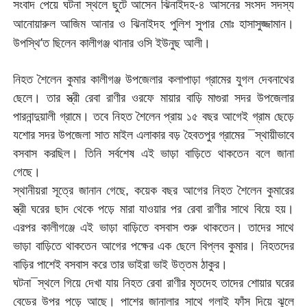
সংবাদ পেয়ে ঘটনা স্থলে ছুটে আসেন ঝিনাইদহ-৪ আসনের সংসদ সদস্য
আনোয়ারুল আজিম আনার ও ঝিনাইদহ পুলিশ সুপার মোঃ হাসাসুজ্জামান।
উপস্থি’ত ছিলেন কালীগঞ্জ থানার ওসি ইউনুছ আলী।
নিহত শৈলেন কুমার কালীগঞ্জ উপজেলার কলাপাড়া গ্রামের যুগল দেবনাথের
ছেলে। তার স্ত্রী রেবা রাণীর ওরফে মায়ার বাড়ি মাগুরা সদর উপজেলার
পারনান্দুয়ালী গ্রামে। তবে নিহত শৈলেন প্রায় ১৫ বছর আগেই গ্রাম ছেড়ে
যশোর সদর উপজেলা সাত মাইল এলাকার বড় হৈবতপুর গ্রামের ¯স্থায়ীভাবে
বসবাস করছিল। তিনি সর্বশেষ এই ভাড়া বাড়িতে থাকতেন বলে জানা
গেছে।
স্থানীয়রা সূত্রে জানান গেছে, কয়েক বছর আগের নিহত শৈলেন কুমারের
স্ত্রী ঘরের ছাদ থেকে পড়ে মারা যাওয়ার পর রেবা রাণীর সাথে বিয়ে হয়।
এরপর কালীগঞ্জে এই ভাড়া বাড়িতে বসবাস শুরু থাকতেন। তাদের সাথে
ভাড়া বাড়িতে থাকতেন আগের পক্ষের এক ছেলে বিপ্লব কুমার। নিহতদের
বাড়ির পাশেই বসবাস করে তার ভাইরা ভাই উত্তম ঠাকুর।
ঘটনা¯স্থলে গিয়ে দেখা যায় নিহত রেবা রাণীর মৃতদেহ তাদের শোয়ার ঘরের
বেডের উপর পড়ে আছে। পাশের জানালার সাথে গলাই ফাঁস দিয়ে ঝুলে