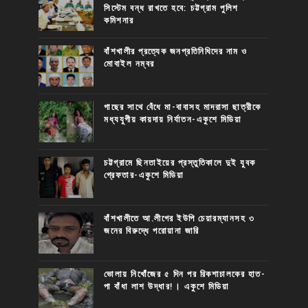
সিস্টেম বন্ধ রাখতে হবে: চট্টগ্রাম পুলিশ
কমিশনার
বাঁশখালীর প্রত্যেক জনপ্রতিনিধিদের নাম ও
মোবাইল নম্বর
গাছের সাথে বেঁধে মা-বাবাসহ মাদরাসা ছাত্রীকে
মধ্যযুগীয় কায়দায় নির্যাতন-একুশে মিডিয়া
চট্টগ্রামে ছিনতাইয়ের প্রস্তুতিকালে দুই যুবক
গ্রেফতার-একুশে মিডিয়া
বাঁশখালীতে আ.লীগের ইউপি চেয়ারম্যানসহ ৩
জনের বিরুদ্ধে পরোয়ানা জারি
ভোলায় নিখোঁজের ৫ দিন পর রিকশাচালকের হাত-
পা বাঁধা লাশ উদ্ধার!। একুশে মিডিয়া