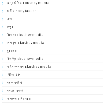
আন্তর্জাতিক Ekusheymedia
জাতীয় Bangladesh
ঢাকা
রংপুর
বিনোদন Ekusheymedia
খেলাধূলা Ekusheymedia
মুক্তমত
বিজ্ঞপ্তি Ekusheymedia
আইন-অপরাধ Ekusheymedia
মিডিয়া EM
সড়ক দুর্ঘটনা
সময়ের একুশে
আজকের রশিফলem