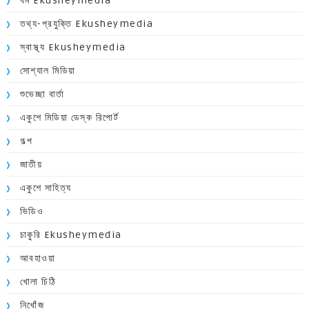
ধর্ম Ekusheymedia
তথ্য-প্রযুক্তি Ekusheymedia
স্বাস্থ্য Ekusheymedia
সোশ্যাল মিডিয়া
শুভেচ্ছা বার্তা
একুশে মিডিয়া ডেস্ক রিপোর্ট
গল্প
জাতীয়
একুশে সাহিত্য
ভিডিও
চাকুরি Ekusheymedia
আবহাওয়া
খোলা চিঠি
নিখোঁজ