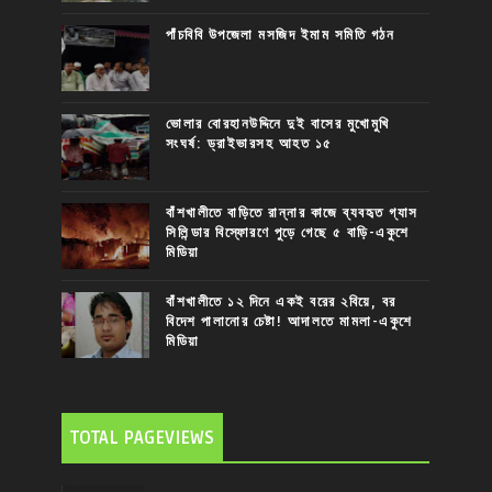
পাঁচবিবি উপজেলা মসজিদ ইমাম সমিতি গঠন
ভোলার বোরহানউদ্দিনে দুই বাসের মুখোমুখি
সংঘর্ষ: ড্রাইভারসহ আহত ১৫
বাঁশখালীতে বাড়িতে রান্নার কাজে ব্যবহৃত গ্যাস
সিলিন্ডার বিস্ফোরণে পুড়ে গেছে ৫ বাড়ি-একুশে
মিডিয়া
বাঁশখালীতে ১২ দিনে একই বরের ২বিয়ে, বর
বিদেশ পালানোর চেষ্টা! আদালতে মামলা-একুশে
মিডিয়া
TOTAL PAGEVIEWS