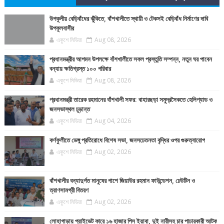
উপকূলীয় বেড়িবাঁধের ঝুঁকিতে, বাঁশখালীতে স্থায়ী ও টেকসই বেড়িবাঁধ নির্মাণের দাবি
উপকূলবাসীর
একুশে মিডিয়া
Aug 08, 2026
প্রধানমন্ত্রীর আগমন উপলক্ষে বাঁশখালীতে সকল প্রস্তুতি সম্পন্ন, নতুন ঘর পাবেন
বন্যায় ক্ষতিগ্রস্ত ১০০ পরিবার
একুশে মিডিয়া
Aug 08, 2026
প্রধানমন্ত্রী তারেক রহমানের বাঁশখালী সফর: বাহারছড়া সমুদ্রসৈকতে হেলিপ্যাড ও
জনসভাস্থল চূড়ান্ত
একুশে মিডিয়া
Aug 04, 2026
কর্ণফুলীতে ডেঙ্গু প্রতিরোধে বিশেষ সভা, জনসচেতনতা বৃদ্ধির ওপর গুরুত্বারোপ
একুশে মিডিয়া
Aug 02, 2026
বাঁশখালীর বন্যাদুর্গত মানুষের পাশে জিয়াউর রহমান ফাউন্ডেশন, ঢেউটিন ও
ত্রাণসামগ্রী বিতরণ
একুশে মিডিয়া
Aug 02, 2026
লোহাগাড়ায় প্রাইভেট কারে ১৬ হাজার পিস ইয়াবা, দুই নারীসহ চার পাচারকারী আটক