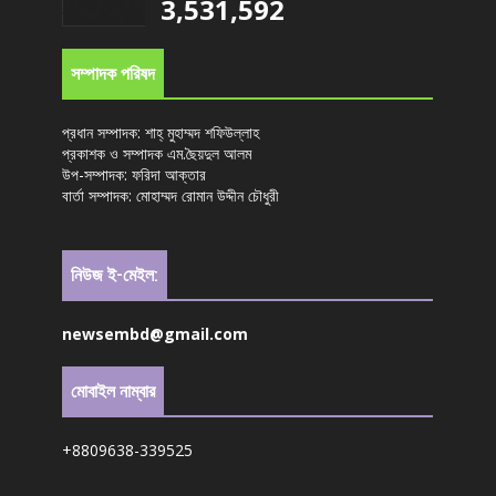
3,531,592
সম্পাদক পরিষদ
প্রধান সম্পাদক: শাহ্ মুহাম্মদ শফিউল্লাহ
প্রকাশক ও সম্পাদক এম.ছৈয়দুল আলম
উপ-সম্পাদক: ফরিদা আক্তার
বার্তা সম্পাদক: মোহাম্মদ রোমান উদ্দীন চৌধুরী
নিউজ ই-মেইল:
newsembd@gmail.com
মোবাইল নাম্বার
+8809638-339525