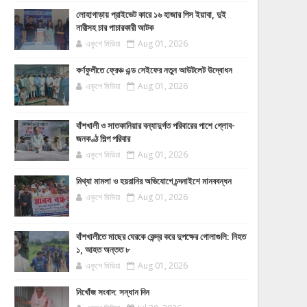
লোহাগাড়ায় প্রাইভেট কারে ১৬ হাজার পিস ইয়াবা, দুই
নারীসহ চার পাচারকারী আটক
একুশে মিডিয়া
Aug 01, 2026
কর্ণফুলীতে ফ্রেঞ্চ এন্ড সেইফের নতুন আউটলেট উদ্বোধন
একুশে মিডিয়া
Aug 01, 2026
বাঁশখালী ও সাতকানিয়ার বন্যাদুর্গত পরিবারের পাশে গ্লোব-
জনকণ্ঠ শিল্প পরিবার
একুশে মিডিয়া
Aug 01, 2026
মিথ্যা মামলা ও হয়রানির অভিযোগে চন্দনাইশে মানববন্ধন
একুশে মিডিয়া
Aug 01, 2026
বাঁশখালীতে মাছের ঘেরকে কেন্দ্র করে দুপক্ষের গোলাগুলি: নিহত
১, আহত অন্তত ৮
একুশে মিডিয়া
Aug 01, 2026
নিখোঁজ সংবাদ: সন্ধান দিন