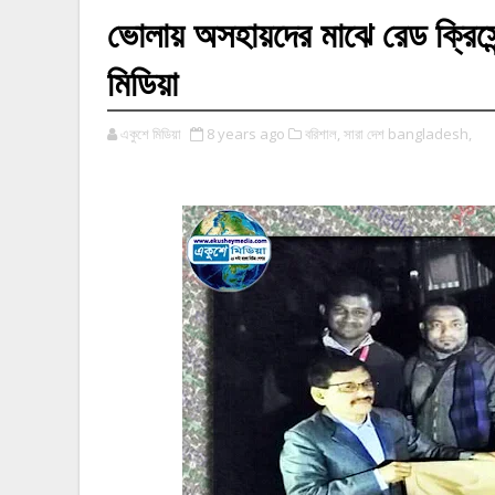
ভোলায় অসহায়দের মাঝে রেড ক্রিসে
মিডিয়া
একুশে মিডিয়া
8 years ago
বরিশাল,
সারা দেশ bangladesh,