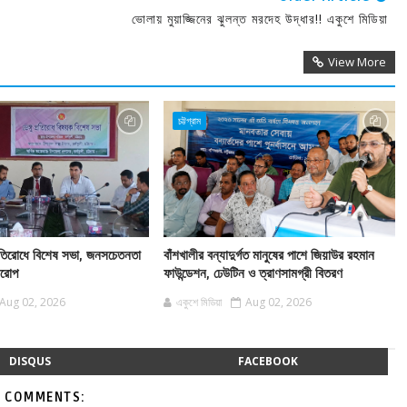
ভোলায় মুয়াজ্জিনের ঝুলন্ত মরদেহ উদ্ধার!! একুশে মিডিয়া
View More
চট্টগ্রাম
 প্রতিরোধে বিশেষ সভা, জনসচেতনতা
বাঁশখালীর বন্যাদুর্গত মানুষের পাশে জিয়াউর রহমান
বারোপ
ফাউন্ডেশন, ঢেউটিন ও ত্রাণসামগ্রী বিতরণ
Aug 02, 2026
একুশে মিডিয়া
Aug 02, 2026
DISQUS
FACEBOOK
 COMMENTS: