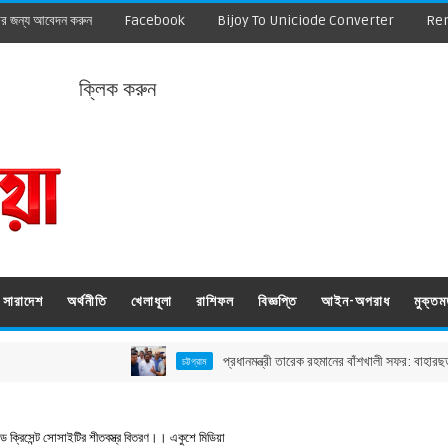
ার জন্য আবেদন করুন
Facebook
Bijoy To Uniciode Converter
Re
ক্লিক করুন
সারাদেশ
অর্থনীতি
খেলাধূলা
রাশিফল
বিজ্ঞপ্তি
আইন-অপরাধ
মুক্ত
প্রধানমন্ত্রী তারেক রহমানের বাঁশখালী সফর: বাহারছড়া সমুদ্রসৈ
চট্টগ্রাম
ক্রিসেন্ট সোসাইটির শীতবস্ত্র বিতরণ।। একুশে মিডিয়া