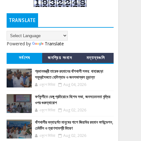
TRANSLATE
Powered by
Translate
সর্বশেষ
জনপ্রিয় সংবাদ
মন্তব্যগুলি
প্রধানমন্ত্রী তারেক রহমানের বাঁশখালী সফর: বাহারছড়া
সমুদ্রসৈকতে হেলিপ্যাড ও জনসভাস্থল চূড়ান্ত
একুশে মিডিয়া
Aug 04, 2026
কর্ণফুলীতে ডেঙ্গু প্রতিরোধে বিশেষ সভা, জনসচেতনতা বৃদ্ধির
ওপর গুরুত্বারোপ
একুশে মিডিয়া
Aug 02, 2026
বাঁশখালীর বন্যাদুর্গত মানুষের পাশে জিয়াউর রহমান ফাউন্ডেশন,
ঢেউটিন ও ত্রাণসামগ্রী বিতরণ
একুশে মিডিয়া
Aug 02, 2026