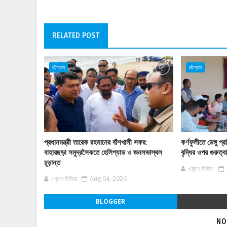
RELATED POST
চট্টগ্রাম
চট্টগ্রাম
প্রধানমন্ত্রী তারেক রহমানের বাঁশখালী সফর:
কর্ণফুলীতে ডেঙ্গু
বাহারছড়া সমুদ্রসৈকতে হেলিপ্যাড ও জনসভাস্থল
বৃদ্ধির ওপর গুরুত্
চূড়ান্ত
একুশে মিডিয়া
একুশে মিডিয়া
Aug 04, 2026
BLOGGER
NO