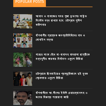
POPULAR POSTS
আযান ও নামাজের সময় পূজা মন্ডপের সাউন্ড
সিস্টেম বন্ধ রাখতে হবে: চট্টগ্রাম পুলিশ
কমিশনার
বাঁশখালীর প্রত্যেক জনপ্রতিনিধিদের নাম ও
মোবাইল নম্বর
গাছের সাথে বেঁধে মা-বাবাসহ মাদরাসা ছাত্রীকে
মধ্যযুগীয় কায়দায় নির্যাতন-একুশে মিডিয়া
চট্টগ্রামে ছিনতাইয়ের প্রস্তুতিকালে দুই যুবক
গ্রেফতার-একুশে মিডিয়া
বাঁশখালীতে আ.লীগের ইউপি চেয়ারম্যানসহ ৩
জনের বিরুদ্ধে পরোয়ানা জারি