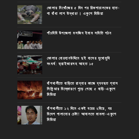
ভোলায় নিখোঁজের ৫ দিন পর রিকশাচালকের হাত-
পা বাঁধা লাশ উদ্ধার!। একুশে মিডিয়া
পাঁচবিবি উপজেলা মসজিদ ইমাম সমিতি গঠন
ভোলার বোরহানউদ্দিনে দুই বাসের মুখোমুখি
সংঘর্ষ: ড্রাইভারসহ আহত ১৫
বাঁশখালীতে বাড়িতে রান্নার কাজে ব্যবহৃত গ্যাস
সিলিন্ডার বিস্ফোরণে পুড়ে গেছে ৫ বাড়ি-একুশে
মিডিয়া
বাঁশখালীতে ১২ দিনে একই বরের ২বিয়ে, বর
বিদেশ পালানোর চেষ্টা! আদালতে মামলা-একুশে
মিডিয়া