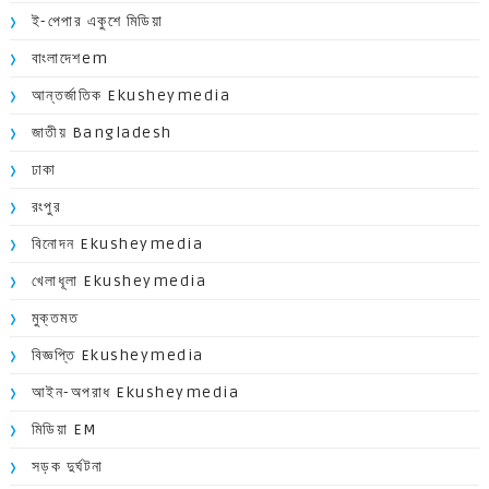
ই-পেপার একুশে মিডিয়া
বাংলাদেশem
আন্তর্জাতিক Ekusheymedia
জাতীয় Bangladesh
ঢাকা
রংপুর
বিনোদন Ekusheymedia
খেলাধূলা Ekusheymedia
মুক্তমত
বিজ্ঞপ্তি Ekusheymedia
আইন-অপরাধ Ekusheymedia
মিডিয়া EM
সড়ক দুর্ঘটনা