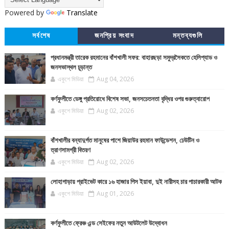
Powered by
Translate
সর্বশেষ
জনপ্রিয় সংবাদ
মন্তব্যগুলি
প্রধানমন্ত্রী তারেক রহমানের বাঁশখালী সফর: বাহারছড়া সমুদ্রসৈকতে হেলিপ্যাড ও
জনসভাস্থল চূড়ান্ত
একুশে মিডিয়া
Aug 04, 2026
কর্ণফুলীতে ডেঙ্গু প্রতিরোধে বিশেষ সভা, জনসচেতনতা বৃদ্ধির ওপর গুরুত্বারোপ
একুশে মিডিয়া
Aug 02, 2026
বাঁশখালীর বন্যাদুর্গত মানুষের পাশে জিয়াউর রহমান ফাউন্ডেশন, ঢেউটিন ও
ত্রাণসামগ্রী বিতরণ
একুশে মিডিয়া
Aug 02, 2026
লোহাগাড়ায় প্রাইভেট কারে ১৬ হাজার পিস ইয়াবা, দুই নারীসহ চার পাচারকারী আটক
একুশে মিডিয়া
Aug 01, 2026
কর্ণফুলীতে ফ্রেঞ্চ এন্ড সেইফের নতুন আউটলেট উদ্বোধন