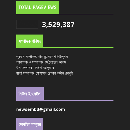
TOTAL PAGEVIEWS
3,529,387
সম্পাদক পরিষদ
প্রধান সম্পাদক: শাহ্ মুহাম্মদ শফিউল্লাহ
প্রকাশক ও সম্পাদক এম.ছৈয়দুল আলম
উপ-সম্পাদক: ফরিদা আক্তার
বার্তা সম্পাদক: মোহাম্মদ রোমান উদ্দীন চৌধুরী
নিউজ ই-মেইল:
newsembd@gmail.com
মোবাইল নাম্বার