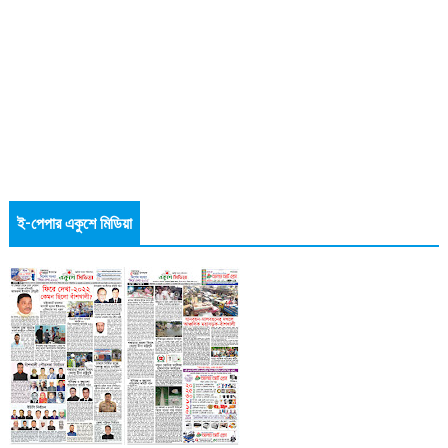
ই-পেপার একুশে মিডিয়া