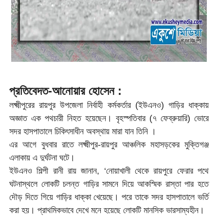
প্রতিবেদত-আনোয়ার হোসেন :
লক্ষ্মীপুরের রায়পুর উপজেলা নির্বাহী কর্মকর্তার (ইউএনও) গাড়ির ধাক্কায়
অজ্ঞাত এক পথচারী নিহত হয়েছেন। বৃহস্পতিবার (৭ ফেব্রুয়ারি) ভোরে
সদর হাসপাতালে চিকিৎসাধীন অবস্থায় মারা যান তিনি ।
এর আগে বুধবার রাতে লক্ষ্মীপুর-রায়পুর আঞ্চলিক মহাসড়কের মুক্তিগঞ্জ
এলাকায় এ দুর্ঘটনা ঘটে।
ইউএনও শিল্পী রানী রায় জানান, ‘নোয়াখালী থেকে রায়পুরে ফেরার পথে
ঘটনাস্থলে লোকটি চলন্ত গাড়ির সামনে দিয়ে আকস্মিক রাস্তা পার হতে
দৌড় দিতে গিয়ে গাড়ির ধাক্কা খেয়েছে। পরে তাকে সদর হাসপাতালে ভর্তি
করা হয়। প্রাথমিকভাবে দেখে মনে হয়েছে লোকটি মানসিক ভারসাম্যহীন।