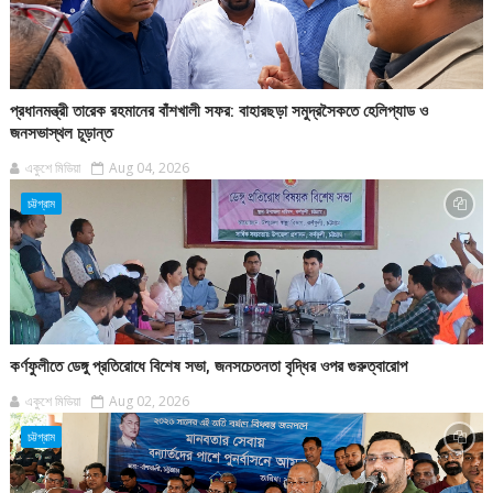
প্রধানমন্ত্রী তারেক রহমানের বাঁশখালী সফর: বাহারছড়া সমুদ্রসৈকতে হেলিপ্যাড ও
জনসভাস্থল চূড়ান্ত
একুশে মিডিয়া
Aug 04, 2026
চট্টগ্রাম
কর্ণফুলীতে ডেঙ্গু প্রতিরোধে বিশেষ সভা, জনসচেতনতা বৃদ্ধির ওপর গুরুত্বারোপ
একুশে মিডিয়া
Aug 02, 2026
চট্টগ্রাম