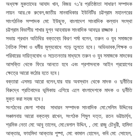
অধ্যক্ষ মুকতাদের আযাদ খান, বিজয় ৭১’র প্রতিষ্ঠাতা সাধারণ সম্পাদক
লায়ন আর.কে রুবেল,জাতীয় মানবাধিকার ইউনিটির চট্টগ্রাম মহানগরের
সাংগঠনিক সম্পাদক মো: ইউছুফ, বাংলাদেশ সাংবাদিক কল্যান সংস্থা
চট্টগ্রাম বিভাগীয় শাখার যুগ্ন আহবায়ক সাংবাদিক আবদুর রাজ্জাক ।
সভায় প্রধান অতিথির বক্তব্যে কিরণ শর্মা বলেন, তরুন ও যুব সমাজকে
নৈতিক শিক্ষা ও ধর্মীয় মূল্যবোধে গড়ে তুলতে হবে। অভিভাবক,শিক্ষক ও
পরিবারের দায়িত্ববোধ ও সচেতনতার মাধ্যমে তরুন ও যুব সমাজকে মাদকের
আসক্তি থেকে ফিরে আনতে হবে এবং প্রশাসনকে আইন প্রয়োগের
ক্ষেত্রে আরো কঠোর হতে হবে।
বক্তারা এসময় আরো বলেন,যার যার অবস্থান থেকে মাদক ও দুর্নীতির
বিরুদ্ধে প্রতিবাদের ভূমিকায় এগিয়ে এলে বাংলাদেশকে মাদক ও দুর্নীতি
মুক্ত করা সহজ হবে।
সংগঠনের জেলা শাখার সাধারন সম্পাদক সাংবাদিক মো:সেলিম উদ্দিনের
সঞ্চালনায় আরো বক্তব্য রাখেন, সংগঠক শিমুল দত্ত, রতন ভট্টাচার্য্য,
শ্রমিক নেতা মো: আবু তালেব, মো:বেলাল উদ্দিন, , মো: রাজু চৌধুরী, হামিদা
আক্তার, ফাহমিদা আক্তার পুষ্পা, মো: কামাল হোসেন, কবি মো: সোহেল,