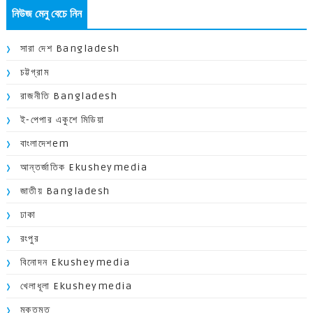
নিউজ মেনু বেচে নিন
সারা দেশ Bangladesh
চট্টগ্রাম
রাজনীতি Bangladesh
ই-পেপার একুশে মিডিয়া
বাংলাদেশem
আন্তর্জাতিক Ekusheymedia
জাতীয় Bangladesh
ঢাকা
রংপুর
বিনোদন Ekusheymedia
খেলাধূলা Ekusheymedia
মুক্তমত