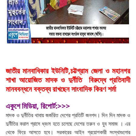
জাতীয় মানবাধিকার ইউনিটি,চট্টগ্রাম জেলা ও মহানগর
শাখা আয়োজিত মাদক ও দুর্নীতি বিরুদ্ধে প্রতিবাদী
মানববন্ধনে বক্তব্য রাখছেন সাংবাদিক কিরণ শর্মা
একুশে মিডিয়া, রিপোর্ট:>>>
মাদক ও দুর্নীতির থাবায় জর্জরিত দেশের প্রতিটি জনপদ। দিন দিন মাদক ও
দুর্নীতির করাল গ্রাসে ধ্বংস হতে চলেছে দেশের তরুন ও যুব সমাজ । এর
থেকে ফিরে আসতে হবে। সরকারের আইন গ্রয়োগকারী সংস্থাগুলোর