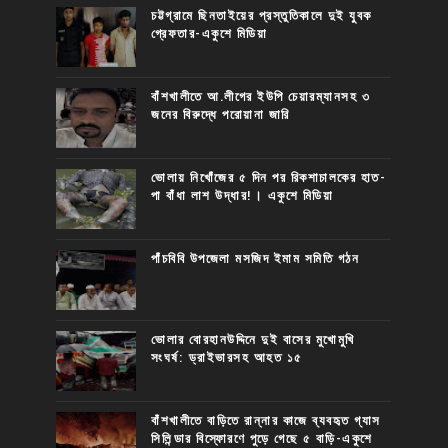
চট্টগ্রামে ছিনতাইয়ের প্রস্তুতিকালে দুই যুবক
গ্রেফতার-একুশে মিডিয়া
বাঁশখালীতে আ.লীগের ইউপি চেয়ারম্যানসহ ৩
জনের বিরুদ্ধে পরোয়ানা জারি
ভোলায় নিখোঁজের ৫ দিন পর রিকশাচালকের হাত-
পা বাঁধা লাশ উদ্ধার!। একুশে মিডিয়া
পাঁচবিবি উপজেলা মসজিদ ইমাম সমিতি গঠন
ভোলার বোরহানউদ্দিনে দুই বাসের মুখোমুখি
সংঘর্ষ: ড্রাইভারসহ আহত ১৫
বাঁশখালীতে বাড়িতে রান্নার কাজে ব্যবহৃত গ্যাস
সিলিন্ডার বিস্ফোরণে পুড়ে গেছে ৫ বাড়ি-একুশে