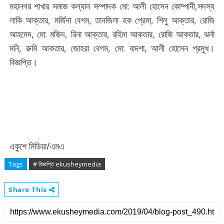
মহানগর শাখার সমাজ কল্যান সম্পাদক মো: আলী হোসেন কোম্পানী,সদস্য
লাকি আক্তার, মর্জিনা বেগম, তানজিলা হক প্রেমা, শিলু আক্তার, রোজি
আহমেদ, মো: মজিদ, রিনা আক্তার, রহিমা আকতার, রোজি আকতার, ঝর্না
মনি, রুমি আকতার, জোহরা বেগম, মো: বাদশা, আলী হোসেন প্রমুখ।
বিজ্ঞপ্তি।
একুশে মিডিয়া/এমএ
Tags
# বিজ্ঞপ্তি ekusheymedia
Share This