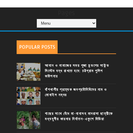
Pages
POPULAR POSTS
আযান ও নামাজের সময় পূজা মন্ডপের সাউন্ড
সিস্টেম বন্ধ রাখতে হবে: চট্টগ্রাম পুলিশ
কমিশনার
বাঁশখালীর প্রত্যেক জনপ্রতিনিধিদের নাম ও
মোবাইল নম্বর
গাছের সাথে বেঁধে মা-বাবাসহ মাদরাসা ছাত্রীকে
মধ্যযুগীয় কায়দায় নির্যাতন-একুশে মিডিয়া