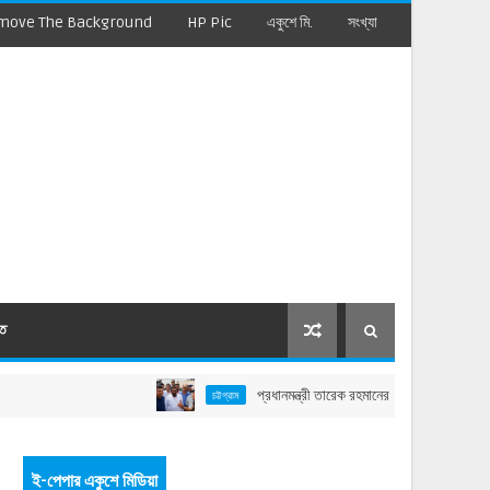
move The Background
HP Pic
একুশে মি.
সংখ্যা
মত
প্রধানমন্ত্রী তারেক রহমানের বাঁশখালী সফর: বাহারছড়া সমুদ্
চট্টগ্রাম
ই-পেপার একুশে মিডিয়া