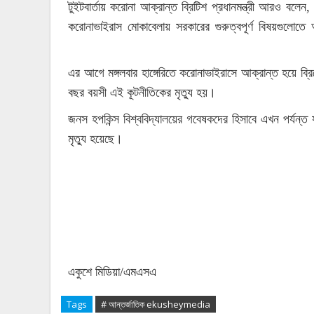
টুইটবার্তায় করোনা আক্রান্ত ব্রিটিশ প্রধানমন্ত্রী আরও ব
করোনাভাইরাস মোকাবেলায় সরকারের গুরুত্বপূর্ণ বিষয়গুলোত
<:একুশে মিডিয়া:>
এর আগে মঙ্গলবার হাঙ্গেরিতে করোনাভাইরাসে আক্রান্ত হয়ে ব্র
বছর বয়সী এই কূটনীতিকের মৃত্যু হয়।
<:একুশে মিডিয়া:>
জনস হপকিন্স বিশ্ববিদ্যালয়ের গবেষকদের হিসাবে এখন পর্যন
মৃত্যু হয়েছে।
<:একুশে মিডিয়া:>
একুশে মিডিয়া/এমএসএ
<:একুশে মিডিয়া:>
Tags
# আন্তর্জাতিক ekusheymedia