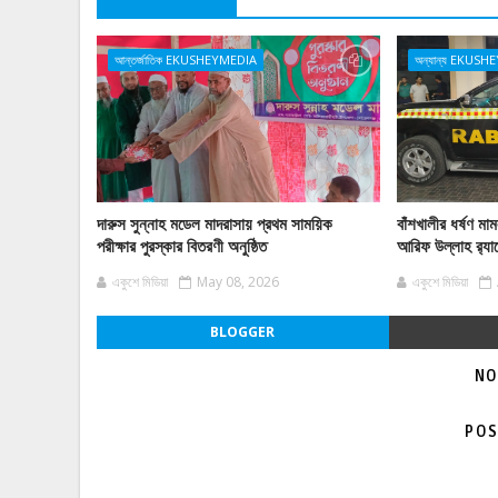
আন্তর্জাতিক EKUSHEYMEDIA
অন্যান্য EKUS
দারুস সুন্নাহ মডেল মাদরাসায় প্রথম সাময়িক
বাঁশখালীর ধর্ষণ ম
পরীক্ষার পুরস্কার বিতরণী অনুষ্ঠিত
আরিফ উল্লাহ র‌্যা
একুশে মিডিয়া
May 08, 2026
একুশে মিডিয়া
BLOGGER
NO
POS