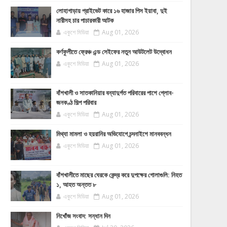
লোহাগাড়ায় প্রাইভেট কারে ১৬ হাজার পিস ইয়াবা, দুই
নারীসহ চার পাচারকারী আটক
একুশে মিডিয়া
Aug 01, 2026
কর্ণফুলীতে ফ্রেঞ্চ এন্ড সেইফের নতুন আউটলেট উদ্বোধন
একুশে মিডিয়া
Aug 01, 2026
বাঁশখালী ও সাতকানিয়ার বন্যাদুর্গত পরিবারের পাশে গ্লোব-
জনকণ্ঠ শিল্প পরিবার
একুশে মিডিয়া
Aug 01, 2026
মিথ্যা মামলা ও হয়রানির অভিযোগে চন্দনাইশে মানববন্ধন
একুশে মিডিয়া
Aug 01, 2026
বাঁশখালীতে মাছের ঘেরকে কেন্দ্র করে দুপক্ষের গোলাগুলি: নিহত
১, আহত অন্তত ৮
একুশে মিডিয়া
Aug 01, 2026
নিখোঁজ সংবাদ: সন্ধান দিন