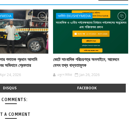
HEYMEDIA
অর্থনীতি EKUSHEYMEDIA
ামলার পলাতক প্রধান আসামি
ভোটে সাংবাদিক পরিচয়পত্র অনলাইনে, আবেদনে
বের অভিযানে গ্রেফতার
যেসব তথ্য বাধ্যতামূলক
Apr 24, 2026
একুশে মিডিয়া
Jan 26, 2026
DISQUS
FACEBOOK
 COMMENTS:
T A COMMENT