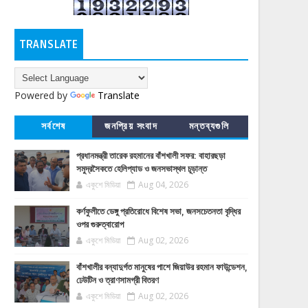
TRANSLATE
Powered by
Translate
সর্বশেষ
জনপ্রিয় সংবাদ
মন্তব্যগুলি
প্রধানমন্ত্রী তারেক রহমানের বাঁশখালী সফর: বাহারছড়া
সমুদ্রসৈকতে হেলিপ্যাড ও জনসভাস্থল চূড়ান্ত
একুশে মিডিয়া
Aug 04, 2026
কর্ণফুলীতে ডেঙ্গু প্রতিরোধে বিশেষ সভা, জনসচেতনতা বৃদ্ধির
ওপর গুরুত্বারোপ
একুশে মিডিয়া
Aug 02, 2026
বাঁশখালীর বন্যাদুর্গত মানুষের পাশে জিয়াউর রহমান ফাউন্ডেশন,
ঢেউটিন ও ত্রাণসামগ্রী বিতরণ
একুশে মিডিয়া
Aug 02, 2026