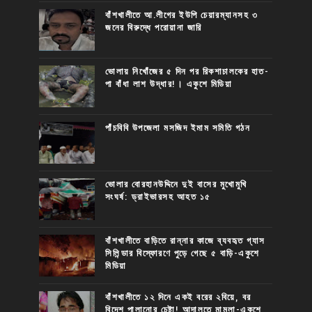
বাঁশখালীতে আ.লীগের ইউপি চেয়ারম্যানসহ ৩
জনের বিরুদ্ধে পরোয়ানা জারি
ভোলায় নিখোঁজের ৫ দিন পর রিকশাচালকের হাত-
পা বাঁধা লাশ উদ্ধার!। একুশে মিডিয়া
পাঁচবিবি উপজেলা মসজিদ ইমাম সমিতি গঠন
ভোলার বোরহানউদ্দিনে দুই বাসের মুখোমুখি
সংঘর্ষ: ড্রাইভারসহ আহত ১৫
বাঁশখালীতে বাড়িতে রান্নার কাজে ব্যবহৃত গ্যাস
সিলিন্ডার বিস্ফোরণে পুড়ে গেছে ৫ বাড়ি-একুশে
মিডিয়া
বাঁশখালীতে ১২ দিনে একই বরের ২বিয়ে, বর
বিদেশ পালানোর চেষ্টা! আদালতে মামলা-একুশে