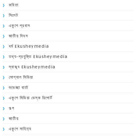
কবিতা
সিলেট
একুশে প্রবাস
জাতীয় দিবস
ধর্ম Ekusheymedia
তথ্য-প্রযুক্তি Ekusheymedia
স্বাস্থ্য Ekusheymedia
সোশ্যাল মিডিয়া
শুভেচ্ছা বার্তা
একুশে মিডিয়া ডেস্ক রিপোর্ট
গল্প
জাতীয়
একুশে সাহিত্য