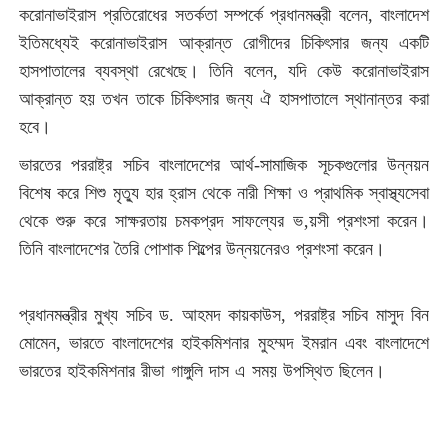
করোনাভাইরাস প্রতিরোধের সতর্কতা সম্পর্কে প্রধানমন্ত্রী বলেন, বাংলাদেশ
ইতিমধ্যেই করোনাভাইরাস আক্রান্ত রোগীদের চিকিৎসার জন্য একটি
হাসপাতালের ব্যবস্থা রেখেছে। তিনি বলেন, যদি কেউ করোনাভাইরাস
আক্রান্ত হয় তখন তাকে চিকিৎসার জন্য ঐ হাসপাতালে স্থানান্তর করা
হবে।
<একুশে মিডিয়া:>
ভারতের পররাষ্ট্র সচিব বাংলাদেশের আর্থ-সামাজিক সূচকগুলোর উন্নয়ন
বিশেষ করে শিশু মৃত্যু হার হ্রাস থেকে নারী শিক্ষা ও প্রাথমিক স্বাস্থ্যসেবা
থেকে শুরু করে সাক্ষরতায় চমকপ্রদ সাফল্যের ভ‚য়সী প্রশংসা করেন।
তিনি বাংলাদেশের তৈরি পোশাক শিল্পের উন্নয়নেরও প্রশংসা করেন।
<একুশে
মিডিয়া:>
প্রধানমন্ত্রীর মুখ্য সচিব ড. আহমদ কায়কাউস, পররাষ্ট্র সচিব মাসুদ বিন
মোমেন, ভারতে বাংলাদেশের হাইকমিশনার মুহম্মদ ইমরান এবং বাংলাদেশে
ভারতের হাইকমিশনার রীভা গাঙ্গুলি দাস এ সময় উপস্থিত ছিলেন।
<একুশে
মিডিয়া:>