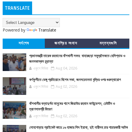
TRANSLATE
Powered by
Translate
সর্বশেষ
জনপ্রিয় সংবাদ
মন্তব্যগুলি
প্রধানমন্ত্রী তারেক রহমানের বাঁশখালী সফর: বাহারছড়া সমুদ্রসৈকতে হেলিপ্যাড ও
জনসভাস্থল চূড়ান্ত
একুশে মিডিয়া
Aug 04, 2026
কর্ণফুলীতে ডেঙ্গু প্রতিরোধে বিশেষ সভা, জনসচেতনতা বৃদ্ধির ওপর গুরুত্বারোপ
একুশে মিডিয়া
Aug 02, 2026
বাঁশখালীর বন্যাদুর্গত মানুষের পাশে জিয়াউর রহমান ফাউন্ডেশন, ঢেউটিন ও
ত্রাণসামগ্রী বিতরণ
একুশে মিডিয়া
Aug 02, 2026
লোহাগাড়ায় প্রাইভেট কারে ১৬ হাজার পিস ইয়াবা, দুই নারীসহ চার পাচারকারী আটক