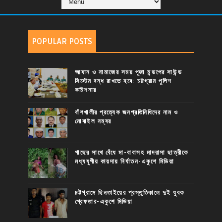
POPULAR POSTS
আযান ও নামাজের সময় পূজা মন্ডপের সাউন্ড
সিস্টেম বন্ধ রাখতে হবে: চট্টগ্রাম পুলিশ
কমিশনার
বাঁশখালীর প্রত্যেক জনপ্রতিনিধিদের নাম ও
মোবাইল নম্বর
গাছের সাথে বেঁধে মা-বাবাসহ মাদরাসা ছাত্রীকে
মধ্যযুগীয় কায়দায় নির্যাতন-একুশে মিডিয়া
চট্টগ্রামে ছিনতাইয়ের প্রস্তুতিকালে দুই যুবক
গ্রেফতার-একুশে মিডিয়া