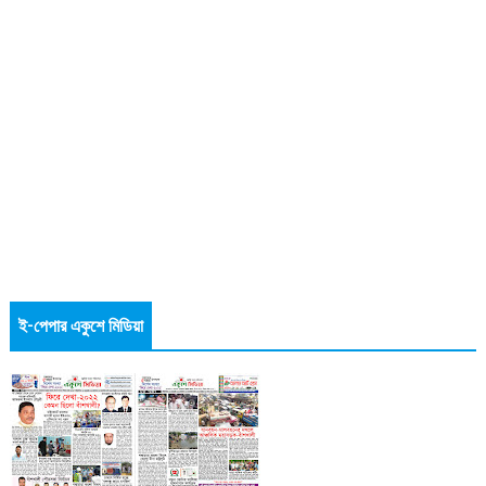
ই-পেপার একুশে মিডিয়া