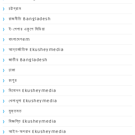
চট্টগ্রাম
রাজনীতি Bangladesh
ই-পেপার একুশে মিডিয়া
বাংলাদেশem
আন্তর্জাতিক Ekusheymedia
জাতীয় Bangladesh
ঢাকা
রংপুর
বিনোদন Ekusheymedia
খেলাধূলা Ekusheymedia
মুক্তমত
বিজ্ঞপ্তি Ekusheymedia
আইন-অপরাধ Ekusheymedia