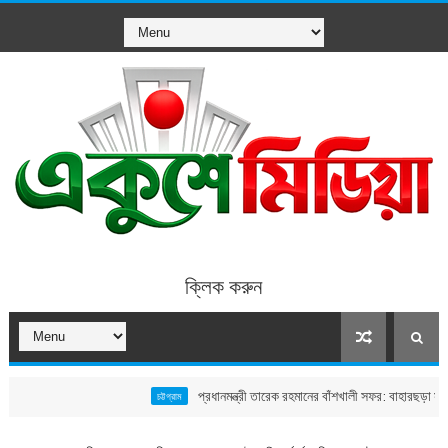
ক্লিক করুন
প্রধানমন্ত্রী তারেক রহমানের বাঁশখালী সফর: বাহারছড়া সমুদ্রসৈকতে 
চট্টগ্রাম