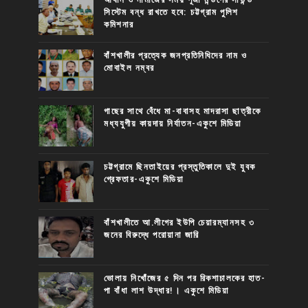
সিস্টেম বন্ধ রাখতে হবে: চট্টগ্রাম পুলিশ
কমিশনার
বাঁশখালীর প্রত্যেক জনপ্রতিনিধিদের নাম ও
মোবাইল নম্বর
গাছের সাথে বেঁধে মা-বাবাসহ মাদরাসা ছাত্রীকে
মধ্যযুগীয় কায়দায় নির্যাতন-একুশে মিডিয়া
চট্টগ্রামে ছিনতাইয়ের প্রস্তুতিকালে দুই যুবক
গ্রেফতার-একুশে মিডিয়া
বাঁশখালীতে আ.লীগের ইউপি চেয়ারম্যানসহ ৩
জনের বিরুদ্ধে পরোয়ানা জারি
ভোলায় নিখোঁজের ৫ দিন পর রিকশাচালকের হাত-
পা বাঁধা লাশ উদ্ধার!। একুশে মিডিয়া