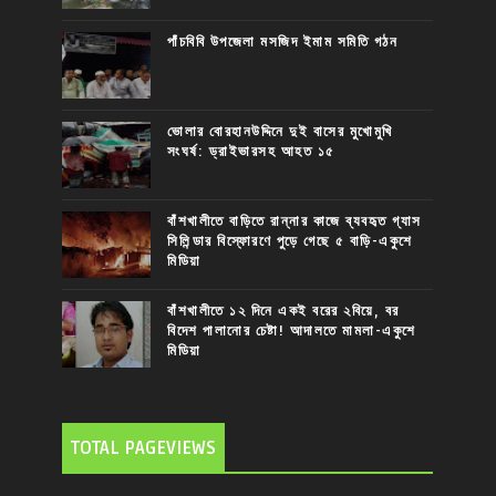
পাঁচবিবি উপজেলা মসজিদ ইমাম সমিতি গঠন
ভোলার বোরহানউদ্দিনে দুই বাসের মুখোমুখি
সংঘর্ষ: ড্রাইভারসহ আহত ১৫
বাঁশখালীতে বাড়িতে রান্নার কাজে ব্যবহৃত গ্যাস
সিলিন্ডার বিস্ফোরণে পুড়ে গেছে ৫ বাড়ি-একুশে
মিডিয়া
বাঁশখালীতে ১২ দিনে একই বরের ২বিয়ে, বর
বিদেশ পালানোর চেষ্টা! আদালতে মামলা-একুশে
মিডিয়া
TOTAL PAGEVIEWS