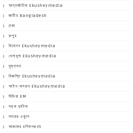
আন্তর্জাতিক Ekusheymedia
জাতীয় Bangladesh
ঢাকা
রংপুর
বিনোদন Ekusheymedia
খেলাধূলা Ekusheymedia
মুক্তমত
বিজ্ঞপ্তি Ekusheymedia
আইন-অপরাধ Ekusheymedia
মিডিয়া EM
সড়ক দুর্ঘটনা
সময়ের একুশে
আজকের রশিফলem