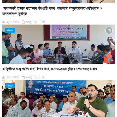
প্রধানমন্ত্রী তারেক রহমানের বাঁশখালী সফর: বাহারছড়া সমুদ্রসৈকতে হেলিপ্যাড ও
জনসভাস্থল চূড়ান্ত
একুশে মিডিয়া
Aug 04, 2026
চট্টগ্রাম
কর্ণফুলীতে ডেঙ্গু প্রতিরোধে বিশেষ সভা, জনসচেতনতা বৃদ্ধির ওপর গুরুত্বারোপ
একুশে মিডিয়া
Aug 02, 2026
চট্টগ্রাম