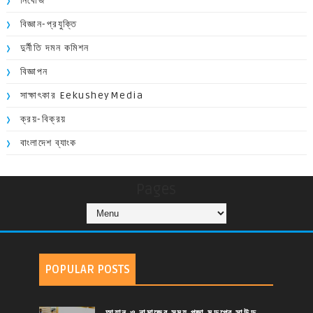
নিখোঁজ
বিজ্ঞান-প্রযুক্তি
দুর্নীতি দমন কমিশন
বিজ্ঞাপন
সাক্ষাৎকার EekusheyMedia
ক্রয়-বিক্রয়
বাংলাদেশ ব্যাংক
Pages
POPULAR POSTS
আযান ও নামাজের সময় পূজা মন্ডপের সাউন্ড