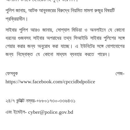
পুলিশ জানায়, আটক আবুবকরের বিরুদ্ধে নিয়মিত মামলা রুজুর বিষয়টি
<:একুশে মিডিয়া:>
প্রক্রিয়াধীন।
সাইবার পুলিশ আরও জানায়, সোশ্যাল মিডিয়া ও অনলাইনে যে কোনো
ধরনের গুজবসহ সাইবার অপরাধের তথ্য সিআইডি সাইবার পুলিশের সঙ্গে
শেয়ার করার জন্য অনুরোধ করা যাচ্ছে। এ ইউনিটের সঙ্গে যোগাযোগের
জন্য নিম্নোক্ত যে কোনো মাধ্যম ব্যবহার করতে পারেন।
<:একুশে
মিডিয়া:>
ফেসবুক পেজ-
https://www.facebook.com/cpccidbdpolice
<:একুশে
মিডিয়া:>
২৪/৭ কন্টাক্ট নম্বর-+৮৮০১৭৩০-৩৩৬৪৩১
<:একুশে মিডিয়া:>
<:একুশে মিডিয়া:>
এবং ইমেইল-
cyber@police.gov.bd