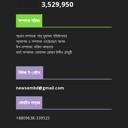
3,529,950
সম্পাদক পরিষদ
প্রধান সম্পাদক: শাহ্ মুহাম্মদ শফিউল্লাহ
প্রকাশক ও সম্পাদক এম.ছৈয়দুল আলম
উপ-সম্পাদক: ফরিদা আক্তার
বার্তা সম্পাদক: মোহাম্মদ রোমান উদ্দীন চৌধুরী
নিউজ ই-মেইল:
newsembd@gmail.com
মোবাইল নাম্বার
+8809638-339525