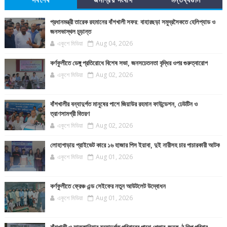
সর্বশেষ
জনপ্রিয় সংবাদ
মন্তব্যগুলি
প্রধানমন্ত্রী তারেক রহমানের বাঁশখালী সফর: বাহারছড়া সমুদ্রসৈকতে হেলিপ্যাড ও
জনসভাস্থল চূড়ান্ত
একুশে মিডিয়া
Aug 04, 2026
কর্ণফুলীতে ডেঙ্গু প্রতিরোধে বিশেষ সভা, জনসচেতনতা বৃদ্ধির ওপর গুরুত্বারোপ
একুশে মিডিয়া
Aug 02, 2026
বাঁশখালীর বন্যাদুর্গত মানুষের পাশে জিয়াউর রহমান ফাউন্ডেশন, ঢেউটিন ও
ত্রাণসামগ্রী বিতরণ
একুশে মিডিয়া
Aug 02, 2026
লোহাগাড়ায় প্রাইভেট কারে ১৬ হাজার পিস ইয়াবা, দুই নারীসহ চার পাচারকারী আটক
একুশে মিডিয়া
Aug 01, 2026
কর্ণফুলীতে ফ্রেঞ্চ এন্ড সেইফের নতুন আউটলেট উদ্বোধন
একুশে মিডিয়া
Aug 01, 2026