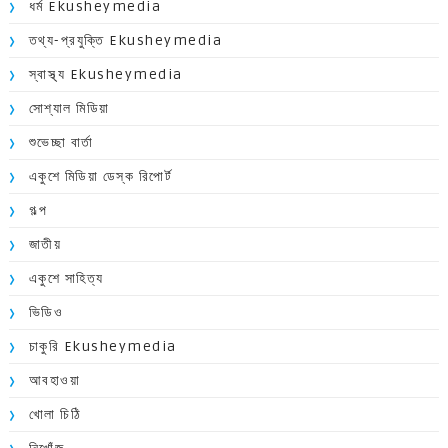
ধর্ম Ekusheymedia
তথ্য-প্রযুক্তি Ekusheymedia
স্বাস্থ্য Ekusheymedia
সোশ্যাল মিডিয়া
শুভেচ্ছা বার্তা
একুশে মিডিয়া ডেস্ক রিপোর্ট
গল্প
জাতীয়
একুশে সাহিত্য
ভিডিও
চাকুরি Ekusheymedia
আবহাওয়া
খোলা চিঠি