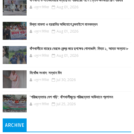
বাঁশখালী ও সাতকানিয়ার বন্যাদুর্গত পরিবারের পাশে গ্লোব-জনকণ্ঠ শিল্প পরিবার
একুশে মিডিয়া
Aug 01, 2026
মিথ্যা মামলা ও হয়রানির অভিযোগে চন্দনাইশে মানববন্ধন
একুশে মিডিয়া
Aug 01, 2026
বাঁশখালীতে মাছের ঘেরকে কেন্দ্র করে দুপক্ষের গোলাগুলি: নিহত ১, আহত অন্তত ৮
একুশে মিডিয়া
Aug 01, 2026
নিখোঁজ সংবাদ: সন্ধান দিন
একুশে মিডিয়া
Jul 30, 2026
‘পরিচ্ছন্নতায় দেশ গড়ি’: বাঁশখালীজুড়ে পরিচ্ছন্নতা অভিযানে প্রশাসন
একুশে মিডিয়া
Jul 25, 2026
ARCHIVE