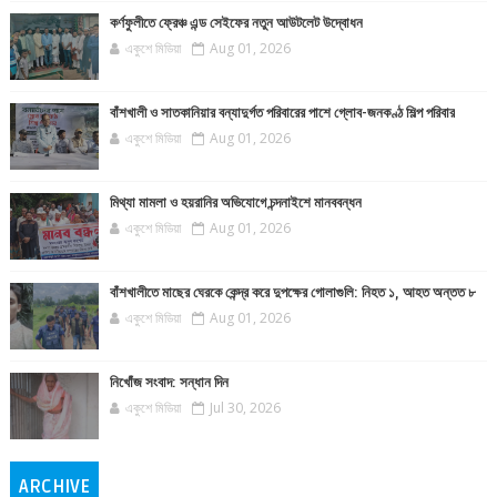
কর্ণফুলীতে ফ্রেঞ্চ এন্ড সেইফের নতুন আউটলেট উদ্বোধন
একুশে মিডিয়া
Aug 01, 2026
বাঁশখালী ও সাতকানিয়ার বন্যাদুর্গত পরিবারের পাশে গ্লোব-জনকণ্ঠ শিল্প পরিবার
একুশে মিডিয়া
Aug 01, 2026
মিথ্যা মামলা ও হয়রানির অভিযোগে চন্দনাইশে মানববন্ধন
একুশে মিডিয়া
Aug 01, 2026
বাঁশখালীতে মাছের ঘেরকে কেন্দ্র করে দুপক্ষের গোলাগুলি: নিহত ১, আহত অন্তত ৮
একুশে মিডিয়া
Aug 01, 2026
নিখোঁজ সংবাদ: সন্ধান দিন
একুশে মিডিয়া
Jul 30, 2026
ARCHIVE