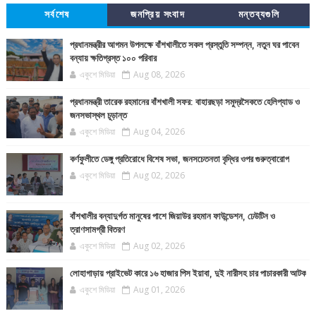
সর্বশেষ
জনপ্রিয় সংবাদ
মন্তব্যগুলি
প্রধানমন্ত্রীর আগমন উপলক্ষে বাঁশখালীতে সকল প্রস্তুতি সম্পন্ন, নতুন ঘর পাবেন
বন্যায় ক্ষতিগ্রস্ত ১০০ পরিবার
একুশে মিডিয়া
Aug 08, 2026
প্রধানমন্ত্রী তারেক রহমানের বাঁশখালী সফর: বাহারছড়া সমুদ্রসৈকতে হেলিপ্যাড ও
জনসভাস্থল চূড়ান্ত
একুশে মিডিয়া
Aug 04, 2026
কর্ণফুলীতে ডেঙ্গু প্রতিরোধে বিশেষ সভা, জনসচেতনতা বৃদ্ধির ওপর গুরুত্বারোপ
একুশে মিডিয়া
Aug 02, 2026
বাঁশখালীর বন্যাদুর্গত মানুষের পাশে জিয়াউর রহমান ফাউন্ডেশন, ঢেউটিন ও
ত্রাণসামগ্রী বিতরণ
একুশে মিডিয়া
Aug 02, 2026
লোহাগাড়ায় প্রাইভেট কারে ১৬ হাজার পিস ইয়াবা, দুই নারীসহ চার পাচারকারী আটক
একুশে মিডিয়া
Aug 01, 2026