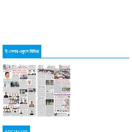
ই-পেপার একুশে মিডিয়া