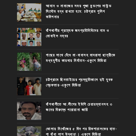
আযান ও নামাজের সময় পূজা মন্ডপের সাউন্ড
সিস্টেম বন্ধ রাখতে হবে: চট্টগ্রাম পুলিশ
কমিশনার
বাঁশখালীর প্রত্যেক জনপ্রতিনিধিদের নাম ও
মোবাইল নম্বর
গাছের সাথে বেঁধে মা-বাবাসহ মাদরাসা ছাত্রীকে
মধ্যযুগীয় কায়দায় নির্যাতন-একুশে মিডিয়া
চট্টগ্রামে ছিনতাইয়ের প্রস্তুতিকালে দুই যুবক
গ্রেফতার-একুশে মিডিয়া
বাঁশখালীতে আ.লীগের ইউপি চেয়ারম্যানসহ ৩
জনের বিরুদ্ধে পরোয়ানা জারি
ভোলায় নিখোঁজের ৫ দিন পর রিকশাচালকের হাত-
পা বাঁধা লাশ উদ্ধার!। একুশে মিডিয়া