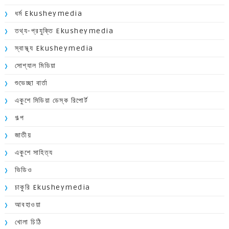
ধর্ম Ekusheymedia
তথ্য-প্রযুক্তি Ekusheymedia
স্বাস্থ্য Ekusheymedia
সোশ্যাল মিডিয়া
শুভেচ্ছা বার্তা
একুশে মিডিয়া ডেস্ক রিপোর্ট
গল্প
জাতীয়
একুশে সাহিত্য
ভিডিও
চাকুরি Ekusheymedia
আবহাওয়া
খোলা চিঠি