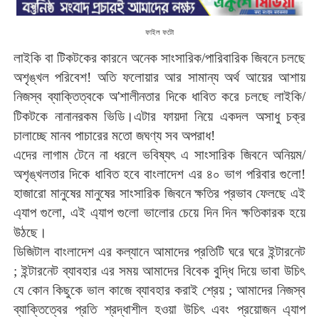
ফাইল ফটো
লাইকি
বা
টিকটকের
কারনে
অনেক
সাংসারিক
/
পারিবারিক
জিবনে
চলছে
অশৃঙ্খল
পরিবেশ
!
অতি
ফলোয়ার
আর
সামান্য
অর্থ
আয়ের
আশায়
নিজস্ব
ব্যাক্তিত্বকে
অ
'
শালীনতার
দিকে
ধাবিত
করে
চলছে
লাইকি
/
।
টিকটকে
নানানরকম
ভিডি
এটার
ফায়দা
নিয়ে
একদল
অসাধু
চক্র
চালাচ্ছে
মানব
পাচারের
মতো
জঘণ্য
সব
অপরাধ
!
এদের
লাগাম
টেনে
না
ধরলে
ভবিষ্যৎ
এ
সাংসারিক
জিবনে
অনিয়ম
/
অশৃঙ্খলতার
দিকে
ধাবিত
হবে
বাংলাদেশ
এর
৪০
ভাগ
পরিবার
গুলো
!
হাজারো
মানুষের
মানুষের
সাংসারিক
জিবনে
ক্ষতির
প্রভাব
ফেলছে
এই
এ্যাপ
গুলো
,
এই
এ্যাপ
গুলো
ভালোর
চেয়ে
দিন
দিন
ক্ষতিকারক
হয়ে
।
উঠছে
ডিজিটাল
বাংলাদেশ
এর
কল্যানে
আমাদের
প্রতিটি
ঘরে
ঘরে
ইন্টারনেট
;
ইন্টারনেট
ব্যাবহার
এর
সময়
আমাদের
বিবেক
বুদ্ধি
দিয়ে
ভাবা
উচিৎ
যে
কোন
কিছুকে
ভাল
কাজে
ব্যাবহার
করাই
শ্রেয়
;
আমাদের
নিজস্ব
ব্যাক্তিত্বের
প্রতি
শ্রদ্ধাশীল
হওয়া
উচিৎ
এবং
প্রয়োজন
এ্যাপ