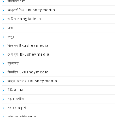
বাংলাদেশem
আন্তর্জাতিক Ekusheymedia
জাতীয় Bangladesh
ঢাকা
রংপুর
বিনোদন Ekusheymedia
খেলাধূলা Ekusheymedia
মুক্তমত
বিজ্ঞপ্তি Ekusheymedia
আইন-অপরাধ Ekusheymedia
মিডিয়া EM
সড়ক দুর্ঘটনা
সময়ের একুশে
আজকের রশিফলem