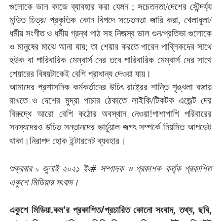
গুলোকে
ভাল
কাজে
ব্যাবহার
করা
যেমন
;
সচেতনতা
/
দেশের
সৌন্দর্য্য
মন্ডিত
চিত্র
/
প্রকৃতিক
কোন
বিপদে
সচেতনতা
জারি
করা
,
খেলাধুলা
/
ধর্মীয়
সংগীত
ও
ধর্মীয়
গ্রন্থ
পাঠ
সহ
নিজস্ব
ভাল
গুন
/
প্রতিভা
গুলোকে
ও
মানুষের
মাঝে
আনা
যায়
;
তা
শেয়ার
করতে
পারেন
পাব্লিকদের
সাথে
হউক
বা
পারিবারিক
মেম্বার্স
দের
তবে
পারিবারিক
মেম্বার্স
দের
সাথে
।
শেয়ারের
বিষয়টাকেই
বেশি
প্রাধান্য
দেওয়া
যায়
আমাদের
প্রশাসনিক
কর্মকর্তাদের
উচিৎ
রাষ্ট্রের
শান্তি
শৃঙ্খলা
বজায়
রাখতে
ও
দেশের
মুদ্রা
পাচার
ঠেকাতে
লাইকি
/
টিকটক
এজেন্ট
দের
বিরুদ্ধে
আরো
বেশি
কঠোর
অবস্থান
নেওয়া
!
পাশাপাশি
পরিবারের
সদস্যদেরও
উচিত
সন্তানদের
ভার্চুয়াল
জগৎ
সম্পর্কে
নিয়মিত
আপডেট
।
।
থাকা
নিরাপদ
হোক
ইন্টারনেট
ব্যবহার
#
শুক্রবার
জুলাই
২০২১
ইং
সম্পাদক
ও
প্রকাশক
কর্তৃক
প্রকাশিত
৯
।
একুশে
মিডিয়ার
সংবাদ
.
'
/
,
,
,
একুশে
মিডিয়া
কম
র
প্রকাশিত
প্রচারিত
কোনো
সংবাদ
তথ্য
ছবি