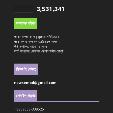
3,531,341
সম্পাদক পরিষদ
প্রধান সম্পাদক: শাহ্ মুহাম্মদ শফিউল্লাহ
প্রকাশক ও সম্পাদক এম.ছৈয়দুল আলম
উপ-সম্পাদক: ফরিদা আক্তার
বার্তা সম্পাদক: মোহাম্মদ রোমান উদ্দীন চৌধুরী
নিউজ ই-মেইল:
newsembd@gmail.com
মোবাইল নাম্বার
+8809638-339525