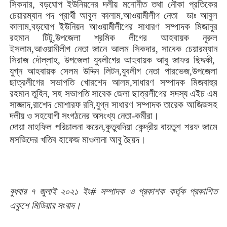
সিকদার
,
বড়ঘোপ
ইউনিয়নের
দলীয়
মনোনীত
তথা
নৌকা
প্রতিকের
চেয়ারম্যান
পদ
প্রার্থী
আবুল
কালাম
,
আওয়ামীলীগ
নেতা
ডাঃ
আবুল
কালাম
,
বড়ঘোপ
ইউনিয়ন
আওয়ামীলীগের
সাধারণ
সম্পাদক
মিজানুর
রহমান
টিটু
,
উপজেলা
শ্রমিক
লীগের
আহবায়ক
নূরুল
ইসলাম
,
আওয়ামীলীগ
নেতা
জানে
আলম
সিকদার
,
সাবেক
চেয়ারম্যান
সিরাজ
দৌল্লাহ
,
উপজেলা
যুবলীগের
আহবায়ক
আবু
জাফর
ছিদ্দকী
,
যুগ্ন
আহবায়ক
সেলম
উদ্দিন
লিটন
,
যুবলীগ
নেতা
পারভেজ
,
উপজেলা
ছাত্রলীগের
সভাপতি
খোরশেদ
আলম
,
সাধারণ
সম্পাদক
মিজবাহুর
রহমান
তুহিন
,
সহ
সভাপতি
সাবেক
জেলা
ছাত্রলীগের
সদস্য
এইচ
এম
সাজ্জাদ
,
রাশেদ
মোশারফ
রনি
,
যুগ্ন
সাধারণ
সম্পাদক
তারেক
আজিজসহ
দলীয়
ও
সহযোগী
সংগঠনের
অসংখ্য
নেতা
-
কর্মীরা।
দোয়া
মাহফিল
পরিচালনা
করেন
,
কুতুবদিয়া
কেন্দ্রীয়
বায়তুশ
শরফ
জামে
।
মসজিদের
খতিব
হাফেজ
মাওলানা
আবু
ছৈয়দ
#
বুধবার
৭
জুলাই
২০২১
ইং
সম্পাদক
ও
প্রকাশক
কর্তৃক
প্রকাশিত
।
একুশে
মিডিয়ার
সংবাদ