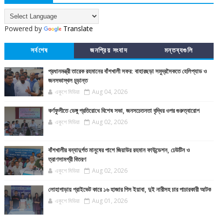
Powered by
Translate
সর্বশেষ
জনপ্রিয় সংবাদ
মন্তব্যগুলি
প্রধানমন্ত্রী তারেক রহমানের বাঁশখালী সফর: বাহারছড়া সমুদ্রসৈকতে হেলিপ্যাড ও
জনসভাস্থল চূড়ান্ত
একুশে মিডিয়া
Aug 04, 2026
কর্ণফুলীতে ডেঙ্গু প্রতিরোধে বিশেষ সভা, জনসচেতনতা বৃদ্ধির ওপর গুরুত্বারোপ
একুশে মিডিয়া
Aug 02, 2026
বাঁশখালীর বন্যাদুর্গত মানুষের পাশে জিয়াউর রহমান ফাউন্ডেশন, ঢেউটিন ও
ত্রাণসামগ্রী বিতরণ
একুশে মিডিয়া
Aug 02, 2026
লোহাগাড়ায় প্রাইভেট কারে ১৬ হাজার পিস ইয়াবা, দুই নারীসহ চার পাচারকারী আটক
একুশে মিডিয়া
Aug 01, 2026