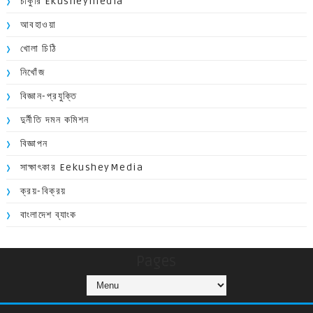
চাকুরি Ekusheymedia
আবহাওয়া
খোলা চিঠি
নিখোঁজ
বিজ্ঞান-প্রযুক্তি
দুর্নীতি দমন কমিশন
বিজ্ঞাপন
সাক্ষাৎকার EekusheyMedia
ক্রয়-বিক্রয়
বাংলাদেশ ব্যাংক
Pages