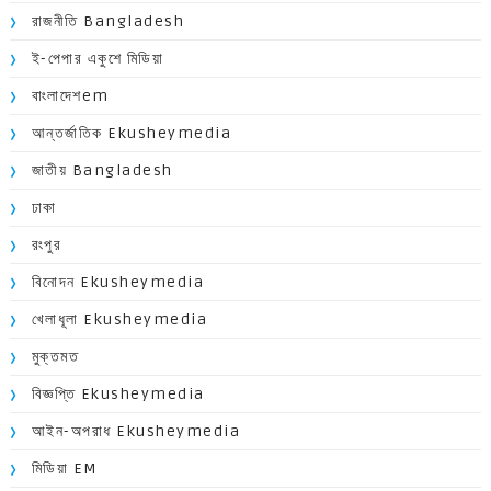
রাজনীতি Bangladesh
ই-পেপার একুশে মিডিয়া
বাংলাদেশem
আন্তর্জাতিক Ekusheymedia
জাতীয় Bangladesh
ঢাকা
রংপুর
বিনোদন Ekusheymedia
খেলাধূলা Ekusheymedia
মুক্তমত
বিজ্ঞপ্তি Ekusheymedia
আইন-অপরাধ Ekusheymedia
মিডিয়া EM