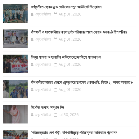
কর্ণফুলীতে ফ্রেঞ্চ এন্ড সেইফের নতুন আউটলেট উদ্বোধন
একুশে মিডিয়া
Aug 01, 2026
বাঁশখালী ও সাতকানিয়ার বন্যাদুর্গত পরিবারের পাশে গ্লোব-জনকণ্ঠ শিল্প পরিবার
একুশে মিডিয়া
Aug 01, 2026
মিথ্যা মামলা ও হয়রানির অভিযোগে চন্দনাইশে মানববন্ধন
একুশে মিডিয়া
Aug 01, 2026
বাঁশখালীতে মাছের ঘেরকে কেন্দ্র করে দুপক্ষের গোলাগুলি: নিহত ১, আহত অন্তত ৮
একুশে মিডিয়া
Aug 01, 2026
নিখোঁজ সংবাদ: সন্ধান দিন
একুশে মিডিয়া
Jul 30, 2026
‘পরিচ্ছন্নতায় দেশ গড়ি’: বাঁশখালীজুড়ে পরিচ্ছন্নতা অভিযানে প্রশাসন