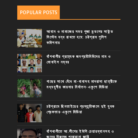
POPULAR POSTS
আযান ও নামাজের সময় পূজা মন্ডপের সাউন্ড
সিস্টেম বন্ধ রাখতে হবে: চট্টগ্রাম পুলিশ
কমিশনার
বাঁশখালীর প্রত্যেক জনপ্রতিনিধিদের নাম ও
মোবাইল নম্বর
গাছের সাথে বেঁধে মা-বাবাসহ মাদরাসা ছাত্রীকে
মধ্যযুগীয় কায়দায় নির্যাতন-একুশে মিডিয়া
চট্টগ্রামে ছিনতাইয়ের প্রস্তুতিকালে দুই যুবক
গ্রেফতার-একুশে মিডিয়া
বাঁশখালীতে আ.লীগের ইউপি চেয়ারম্যানসহ ৩
জনের বিরুদ্ধে পরোয়ানা জারি