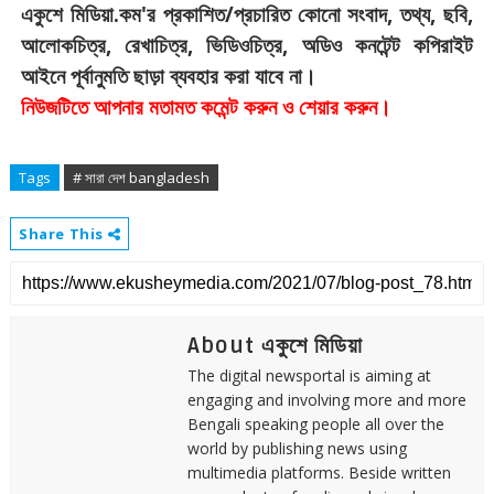
.
'
/
,
,
,
একুশে
মিডিয়া
কম
র
প্রকাশিত
প্রচারিত
কোনো
সংবাদ
তথ্য
ছবি
,
,
,
আলোকচিত্র
রেখাচিত্র
ভিডিওচিত্র
অডিও
কনটেন্ট
কপিরাইট
।
আইনে
পূর্বানুমতি
ছাড়া
ব্যবহার
করা
যাবে
না
।
নিউজটিতে
আপনার
মতামত
কমেন্ট
করুন
ও
শেয়ার
করুন
Tags
# সারা দেশ bangladesh
Share This
About একুশে মিডিয়া
The digital newsportal is aiming at
engaging and involving more and more
Bengali speaking people all over the
world by publishing news using
multimedia platforms. Beside written