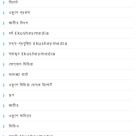
সিলেট
একুশে প্রবাস
জাতীয় দিবস
ধর্ম Ekusheymedia
তথ্য-প্রযুক্তি Ekusheymedia
স্বাস্থ্য Ekusheymedia
সোশ্যাল মিডিয়া
শুভেচ্ছা বার্তা
একুশে মিডিয়া ডেস্ক রিপোর্ট
গল্প
জাতীয়
একুশে সাহিত্য
ভিডিও