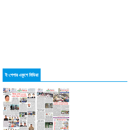
ই-পেপার একুশে মিডিয়া