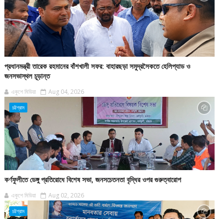
প্রধানমন্ত্রী তারেক রহমানের বাঁশখালী সফর: বাহারছড়া সমুদ্রসৈকতে হেলিপ্যাড ও
জনসভাস্থল চূড়ান্ত
একুশে মিডিয়া
Aug 04, 2026
চট্টগ্রাম
কর্ণফুলীতে ডেঙ্গু প্রতিরোধে বিশেষ সভা, জনসচেতনতা বৃদ্ধির ওপর গুরুত্বারোপ
একুশে মিডিয়া
Aug 02, 2026
চট্টগ্রাম