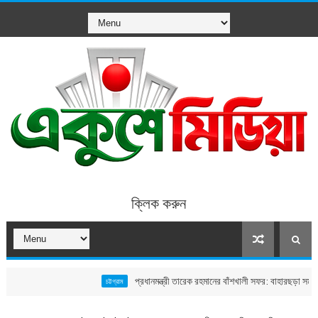
ক্লিক করুন
প্রধানমন্ত্রী তারেক রহমানের বাঁশখালী সফর: বাহারছড়া সমুদ্রসৈকতে হে
চট্টগ্রাম