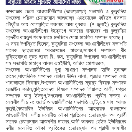
কক্সবাজার
জেলা
আওয়ামীলীগের
(
ভারপ্রাপ্ত
)
সভাপতি
ও
কুতুবদিয়া
উপজেলা
পরিষদ
চেয়ারম্যান
আলহাজ্ব
এডভোকেট
ফরিদুল
ইসলাম
চৌধুরীর
আশু
রোগমুক্তি
কামনায়
আজ
বুধবার
(
৭
জুলাই
)
কুতুবদিয়া
উপজেলা
আওয়ামীলীগের
উদ্যোগে
আসরের
নামাজের
পর
কুতুবদিয়া
কেন্দ্রীয়
বায়তুশ
শরফ
জামে
মসজিদে
দোয়া
মাহফিল
সম্পন্ন
হয়েছে।
এ
সময়
উপস্থিত
ছিলেন
,
কুতুবদিয়া
উপজেলা
আওয়ামীলীগের
সভাপতি
সাবেক
ছাত্রনেতা
আওরঙ্গজেব
মাতবর
,
সাধারণ
সম্পাদক
বীর
মুক্তিযোদ্ধা
নূরুচ
ছাফা
বি
.
কম
,
কুতুবদিয়া
উপজেলা
আওয়ামীলীগের
সহ
-
সভাপতি
মাহাবুব
আলম
এমইউপি
,
আরিফ
মোশাররফ
,
উপজেলা
আওয়ামীলীগের
যুগ্ম
সাধারণ
সম্পাদক
হাজি
মুহাম্মদ
তাহের
,
সাংগঠনিক
সম্পাদক
নাজিম
উদ্দিন
লালা
,
প্রচার
সম্পাদক
মোঃ
শাহাজাহান
সিকদার
,
উপজেলা
আওয়ামীলীগের
স্বাস্থ্য
বিষয়ক
সম্পাদক
রেজাউল
করিম
,
মুক্তিযোদ্ধা
বিষয়ক
সম্পাদক
লিয়াকত
আলী
,
দপ্তর
সম্পাদক
আবু
ইউছুপ
,
উপজেলা
আওয়ামীলীগের
প্রবীন
সদস্য
ও
লেমশীখালী
৪
নং
ওয়ার্ড
আওয়ামীলীগের
সভাপতি
এ
,
টি
,
এম
শাহা
আলম
কুতুবী
,
কৈয়ারবিল
ইউনিয়ন
আওয়ামীলীগের
আহবায়ক
বাংলাদেশ
আওয়ামীলীগ
দলীয়
মনোনীত
নৌকা
প্রতিকের
চেয়ারম্যান
পদ
প্রার্থী
সাবেক
চেয়ারম্যান
আজমগীর
মাতবর
,
আলী
আকবর
ড়েইল
ইউনিয়নের
দলীয়
মনোনিত
নৌকা
প্রতিকের
চেয়ারম্যান
পদ
প্রার্থী
জাহাঙ্গীর