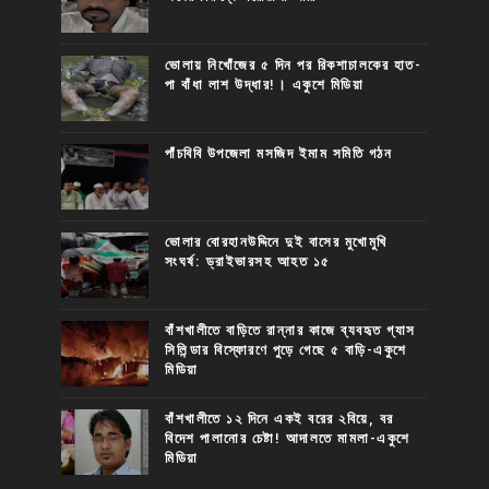
ভোলায় নিখোঁজের ৫ দিন পর রিকশাচালকের হাত-
পা বাঁধা লাশ উদ্ধার!। একুশে মিডিয়া
পাঁচবিবি উপজেলা মসজিদ ইমাম সমিতি গঠন
ভোলার বোরহানউদ্দিনে দুই বাসের মুখোমুখি
সংঘর্ষ: ড্রাইভারসহ আহত ১৫
বাঁশখালীতে বাড়িতে রান্নার কাজে ব্যবহৃত গ্যাস
সিলিন্ডার বিস্ফোরণে পুড়ে গেছে ৫ বাড়ি-একুশে
মিডিয়া
বাঁশখালীতে ১২ দিনে একই বরের ২বিয়ে, বর
বিদেশ পালানোর চেষ্টা! আদালতে মামলা-একুশে
মিডিয়া