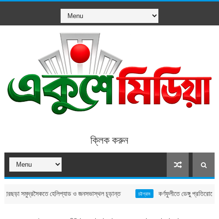
ক্লিক করুন
সমুদ্রসৈকতে হেলিপ্যাড ও জনসভাস্থল চূড়ান্ত
কর্ণফুলীতে ডেঙ্গু প্রতিরোধে বিশেষ সভা
চট্টগ্রাম