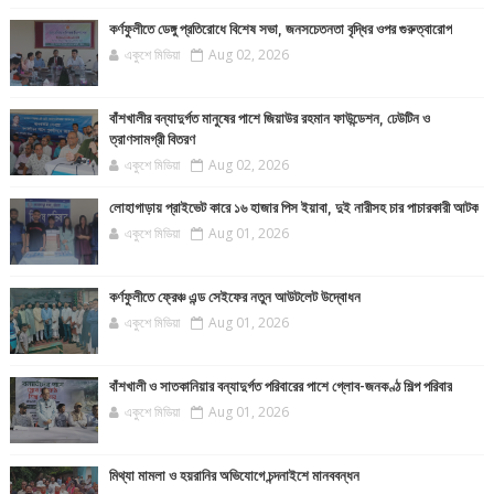
কর্ণফুলীতে ডেঙ্গু প্রতিরোধে বিশেষ সভা, জনসচেতনতা বৃদ্ধির ওপর গুরুত্বারোপ
একুশে মিডিয়া
Aug 02, 2026
বাঁশখালীর বন্যাদুর্গত মানুষের পাশে জিয়াউর রহমান ফাউন্ডেশন, ঢেউটিন ও
ত্রাণসামগ্রী বিতরণ
একুশে মিডিয়া
Aug 02, 2026
লোহাগাড়ায় প্রাইভেট কারে ১৬ হাজার পিস ইয়াবা, দুই নারীসহ চার পাচারকারী আটক
একুশে মিডিয়া
Aug 01, 2026
কর্ণফুলীতে ফ্রেঞ্চ এন্ড সেইফের নতুন আউটলেট উদ্বোধন
একুশে মিডিয়া
Aug 01, 2026
বাঁশখালী ও সাতকানিয়ার বন্যাদুর্গত পরিবারের পাশে গ্লোব-জনকণ্ঠ শিল্প পরিবার
একুশে মিডিয়া
Aug 01, 2026
মিথ্যা মামলা ও হয়রানির অভিযোগে চন্দনাইশে মানববন্ধন