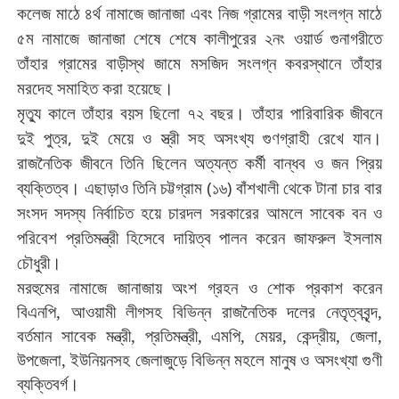
কলেজ
মাঠে
৪র্থ
নামাজে জানাজা এবং নিজ গ্রামের বাড়ী সংলগ্ন মাঠে
৫ম নামাজে জানাজা শেষে
শেষে
কালীপুরের
২নং
ওয়ার্ড গুনাগরীতে
তাঁহার
গ্রামের বাড়ীস্থ
জামে
মসজিদ
সংলগ্ন
কবরস্থানে
তাঁহার
।
মরদেহ
সমাহিত
করা
হয়েছে
।
মৃত্যু
কালে
তাঁহার
বয়স
ছিলো
৭২
বছর
তাঁহার পারিবারিক
জীবনে
,
।
দুই
পুত্র
দুই
মেয়ে
ও
স্ত্রী
সহ
অসংখ্য
গুণগ্রাহী
রেখে
যান
রাজনৈতিক
জীবনে
তিনি
ছিলেন
অত্যন্ত
কর্মী
বান্ধব
ও
জন
প্রিয়
।
(
)
ব্যক্তিত্ব
এছাড়াও
তিনি
চট্টগ্রাম
১৬
বাঁশখালী
থেকে
টানা
চার
বার
সংসদ
সদস্য
নির্বাচিত
হয়ে
চারদল
সরকারের
আমলে
সাবেক
বন
ও
পরিবেশ
প্রতিমন্ত্রী
হিসেবে
দায়িত্ব
পালন
করেন
জাফরুল
ইসলাম
।
চৌধুরী
মরহুমের
নামাজে
জানাজায় অংশ গ্রহন ও শোক প্রকাশ করেন
বিএনপি, আওয়ামী লীগসহ বিভিন্ন রাজনৈতিক দলের নেতৃত্ববৃন্দ,
বর্তমান সাবেক মন্ত্রী, প্রতিমন্ত্রী, এমপি, মেয়র, কেন্দ্রীয়, জেলা,
উপজেলা, ইউনিয়নসহ জেলাজুড়ে বিভিন্ন মহলে মানুষ ও অসংখ্যা গুণী
ব্যক্তিবর্গ।