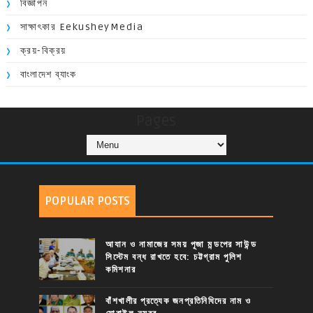
বিজ্ঞাপন
সাক্ষাৎকার EekusheyMedia
ক্রয়-বিক্রয়
বাংলাদেশ ব্যাংক
Pages
POPULAR POSTS
আযান ও নামাজের সময় পূজা মন্ডপের সাউন্ড
সিস্টেম বন্ধ রাখতে হবে: চট্টগ্রাম পুলিশ
কমিশনার
বাঁশখালীর প্রত্যেক জনপ্রতিনিধিদের নাম ও