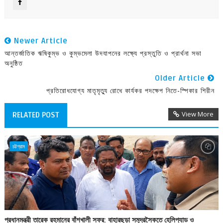
Newer Article
আন্তর্জাতিক ঋষিকুম্ভ ও কুম্ভমেলা উদযাপনের লক্ষ্যে প্রস্তুতি ও প্রার্থনা সভা
অনুষ্ঠিত
Older Article
প্রতিরোধযোগ্য মাতৃমৃত্যু রোধে কার্যকর পদক্ষেপ নিতে-স্পিকার শিরীন
View More
RELATED POST
চট্টগ্রাম
প্রধানমন্ত্রী তারেক রহমানের বাঁশখালী সফর: বাহারছড়া সমুদ্রসৈকতে হেলিপ্যাড ও