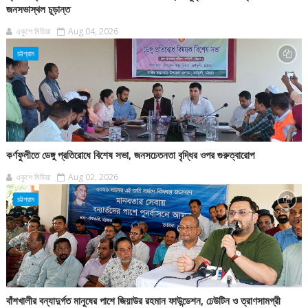
জনসভাস্থল চূড়ান্ত
একুশে মিডিয়া
Aug 04, 2026
চট্টগ্রাম
কর্ণফুলীতে ডেঙ্গু প্রতিরোধে বিশেষ সভা, জনসচেতনতা বৃদ্ধির ওপর গুরুত্বারোপ
একুশে মিডিয়া
Aug 02, 2026
চট্টগ্রাম
বাঁশখালীর বন্যাদুর্গত মানুষের পাশে জিয়াউর রহমান ফাউন্ডেশন, ঢেউটিন ও ত্রাণসামগ্রী