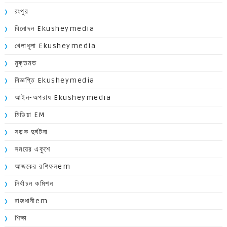
রংপুর
বিনোদন Ekusheymedia
খেলাধূলা Ekusheymedia
মুক্তমত
বিজ্ঞপ্তি Ekusheymedia
আইন-অপরাধ Ekusheymedia
মিডিয়া EM
সড়ক দুর্ঘটনা
সময়ের একুশে
আজকের রশিফলem
নির্বাচন কমিশন
রাজধানীem
শিক্ষা