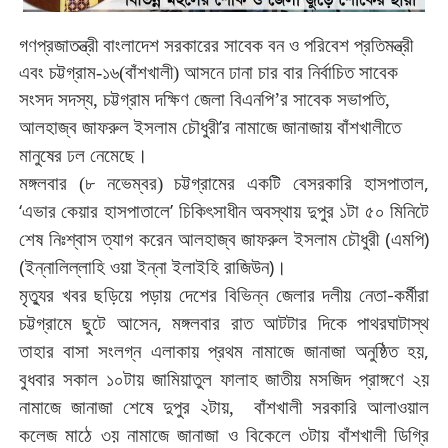
গণপ্রজাতন্ত্রী বাংলাদেশ সরকারের সাবেক বন ও পরিবেশ প্রতিমন্ত্রী
এবং চট্টগ্রাম-১৬(বাঁশখালী) আসনে ঢানা চার বার নির্বাচিত সাবেক
সংসদ সদস্য, চট্টগ্রাম দক্ষিণ জেলা বিএনপি’র সাবেক সভাপতি,
’
আলহাজ্ব
জাফরুল
ইসলাম
চৌধুরী
র
নামাজে
জানাজায় বাঁশখালীতে
।
মানুষের
ঢল
নেমেছে
,
মঙ্গলবার (৮ নভেম্বর) চট্টগ্রামের
একটি
বেসরকারি
হাসপাতাল
‘
’
এভার
কেয়ার
হাসপাতালে
চিকিৎসাধীন
অবস্থায়
দুপুর
১টা
৫০
মিনিটে
(
)
শেষ
নিঃশ্বাস
ত্যাগ
করেন
আলহাজ্ব
জাফরুল
ইসলাম
চৌধুরী
এমপি
(
)
।
ইন্নালিল্লাহি
ওয়া
ইন্না
ইলাইহি
রাজিউন
-
মৃত্যুর
খবর
ছড়িয়ে
পড়ায়
দেশের
বিভিন্ন
জেলার
দলীয়
নেতা
কর্মীরা
,
চট্টগ্রামে
ছুটে
আসেন
মঙ্গলবার
রাত
আটটার
দিকে
পাথরঘাটাস্থ
,
তাহার
বাসা
সংলগ্ন
এলাকায়
প্রথম
নামাজে
জানাজা
অনুষ্ঠিত
হয়
বুধবার
সকাল
১০টায়
জামিয়াতুল
ফালাহ
জাতীয়
মসজিদ
প্রাঙ্গণে
২য়
নামাজে
জানাজা
শেষে
দুপুর
২টায়,
বাঁশখালী
সরকারি
আলাওয়াল
কলেজ
মাঠে
৩য়
নামাজে
জানাজা
ও
বিকেলে
৩টায়
বাঁশখালী
ডিগ্রি