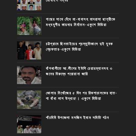
মোবাইল নম্বর
গাছের সাথে বেঁধে মা-বাবাসহ মাদরাসা ছাত্রীকে
মধ্যযুগীয় কায়দায় নির্যাতন-একুশে মিডিয়া
চট্টগ্রামে ছিনতাইয়ের প্রস্তুতিকালে দুই যুবক
গ্রেফতার-একুশে মিডিয়া
বাঁশখালীতে আ.লীগের ইউপি চেয়ারম্যানসহ ৩
জনের বিরুদ্ধে পরোয়ানা জারি
ভোলায় নিখোঁজের ৫ দিন পর রিকশাচালকের হাত-
পা বাঁধা লাশ উদ্ধার!। একুশে মিডিয়া
পাঁচবিবি উপজেলা মসজিদ ইমাম সমিতি গঠন