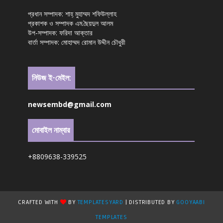
প্রধান সম্পাদক: শাহ্ মুহাম্মদ শফিউল্লাহ
প্রকাশক ও সম্পাদক এম.ছৈয়দুল আলম
উপ-সম্পাদক: ফরিদা আক্তার
বার্তা সম্পাদক: মোহাম্মদ রোমান উদ্দীন চৌধুরী
নিউজ ই-মেইল:
newsembd@gmail.com
মোবাইল নাম্বার
+8809638-339525
CRAFTED WITH
BY
TEMPLATESYARD
| DISTRIBUTED BY
GOOYAABI
TEMPLATES