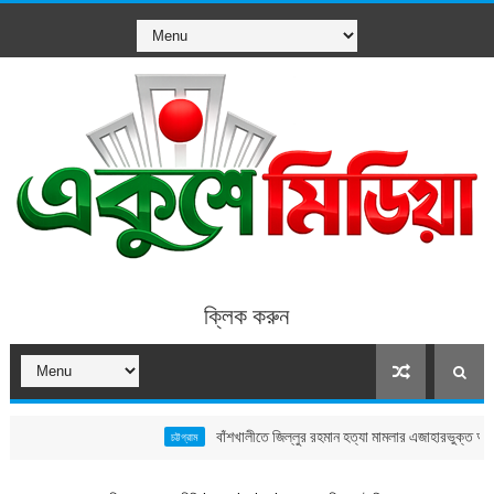
ক্লিক করুন
বাঁশখালীতে জিল্লুর রহমান হত্যা মামলার এজাহারভুক্ত আসামি মুন্সি আলম
চট্টগ্রাম