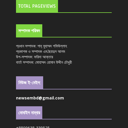
TOTAL PAGEVIEWS
সম্পাদক পরিষদ
প্রধান সম্পাদক: শাহ্ মুহাম্মদ শফিউল্লাহ
প্রকাশক ও সম্পাদক এম.ছৈয়দুল আলম
উপ-সম্পাদক: ফরিদা আক্তার
বার্তা সম্পাদক: মোহাম্মদ রোমান উদ্দীন চৌধুরী
নিউজ ই-মেইল:
newsembd@gmail.com
মোবাইল নাম্বার
+8809638-339525