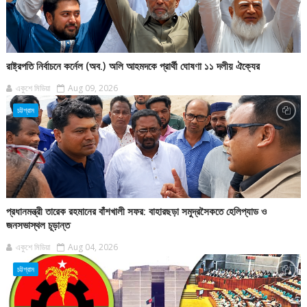
রাষ্ট্রপতি নির্বাচনে কর্নেল (অব.) অলি আহমদকে প্রার্থী ঘোষণা ১১ দলীয় ঐক্যের
একুশে মিডিয়া
Aug 09, 2026
চট্টগ্রাম
প্রধানমন্ত্রী তারেক রহমানের বাঁশখালী সফর: বাহারছড়া সমুদ্রসৈকতে হেলিপ্যাড ও
জনসভাস্থল চূড়ান্ত
একুশে মিডিয়া
Aug 04, 2026
চট্টগ্রাম