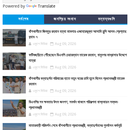
Powered by
Translate
সর্বশেষ
জনপ্রিয় সংবাদ
মন্তব্যগুলি
বাঁশখালীতে জিল্লুর রহমান হত্যা মামলার এজাহারভুক্ত আসামি মুন্সি আলম গ্রেপ্তার:
র‍্যাব-৭
একুশে মিডিয়া
Aug 09, 2026
ফটিকছড়িতে পৌঁছেছেন বিএনপি চেয়ারম্যান তারেক রহমান, বাবুনগর মাদ্রাসার উদ্দেশে
যাত্রা
একুশে মিডিয়া
Aug 09, 2026
বাঁশখালীর বন্যাদুর্গত পরিবারের হাতে নতুন ঘরের চাবি তুলে দিলেন প্রধানমন্ত্রী তারেক
রহমান
একুশে মিডিয়া
Aug 09, 2026
বিএনপির সব ক্ষমতার উৎস জনগণ, সমর্থন থাকলে পরিকল্পনা বাস্তবায়ন সম্ভব-
প্রধানমন্ত্রী
একুশে মিডিয়া
Aug 09, 2026
মাতারবাড়ী পরিদর্শন শেষে বাঁশখালীতে প্রধানমন্ত্রী, বন্যাদুর্গতদের পুনর্বাসন কর্মসূচি