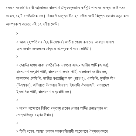
চলমান
সরকারবিরোধী
আন্দোলনে
রাজপথে
ঐক্যবদ্ধভাবে
কর্মসূচি
পালনের
লক্ষ্যে
জোট
গঠন
করেছে
১২টি
রাজনৈতিক
দল।
বিএনপি
নেতৃত্বাধীন
২০
দলীয়
জোট
বিলুপ্ত
হওয়ায়
নতুন
করে
আত্মপ্রকাশ
করেছে
এই
১২
দলীয়
জোট।
(
)
আজ বৃহস্পতিবার
২২
ডিসেম্বর
জাতীয়
প্রেস
ক্লাবের
আবদুস
সালাম
হলে
সংবাদ
সম্মেলনের
মাধ্যমে
আত্মপ্রকাশ
করে
জোটটি।
-
(
),
জোটের
মধ্যে
থাকা
রাজনৈতিক
দলগুলো
হচ্ছে
জাতীয়
পার্টি
জাফর
,
,
,
বাংলাদেশ
কল্যাণ
পার্টি
বাংলাদেশ
লেবার
পার্টি
বাংলাদেশ
জাতীয়
দল
,
(
),
,
বাংলাদেশ
এলডিপি
জাতীয়
গণতান্ত্রিক
দল
জাগপা
এনডিপি
মুসলিম
লীগ
(
),
,
,
বিএমএল
জমিয়াতে
উলামায়ে
ইসলাম
ইসলামী
ঐক্যজোট
বাংলাদেশ
,
ইসলামিক
পার্টি
বাংলাদেশ
সাম্যবাদী
দল।
.
সংবাদ
সম্মেলনে
লিখিত
বক্তব্য
রাখেন
লেবার
পার্টির
চেয়ারম্যান
ডা
মোস্তাফিজুর
রহমান
ইরান।
,
তিনি
বলেন
আমরা
চলমান
সরকারবিরোধী
আন্দোলনে
ঐক্যবদ্ধভাবে