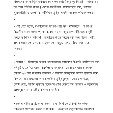
রাজপথের
সব
কর্মসূচি
সক্রিয়ভাবে
পালন
করার
সিদ্ধান্ত
নিয়েছি।
আমরা
১২
,
,
দল
নামে
পরিচিত
থাকব।
দেশের
স্বাধীনতা
সার্বভৌমত্ব
রক্ষা
গণতন্ত্র
পুনঃপ্রতিষ্ঠা
ও
জনগণের
অর্থনৈতিক
মুক্তি
লাভই
আমাদের
অভিন্ন
লক্ষ্য।
,
এই
নেতা
বলেন
বাংলাদেশের
জনগণ
এবার
রুখে
দাঁড়িয়েছে।
বিএনপির
বিভাগীয়
সমাবেশগুলো
প্রমাণ
করেছে
দেশের
মানুষ
রুখে
দাঁড়িয়েছে।
সৃষ্টি
হয়েছে
ব্যাপক
গণজাগরণ।
সরকারের
পায়ের
নিচের
মাটি
সরে
যাচ্ছে।
তাই
হামলা
মামলা
গ্রেফতারের
মাধ্যমে
তারা
আন্দোলনকে
দমিয়ে
রাখার
চেষ্টা
করছে।
আমরা
১০
ডিসেম্বর
ঢাকার
গোলাপবাগের
সমাবেশে
বিএনপি
ঘোষিত
দশ
দফা
কর্মসূচি
ও
১৯
ডিসেম্বর
বিএনপির
ভারপ্রাপ্ত
চেয়ারম্যান
তারেক
রহমান
ঘোষিত
২৭
দফা
সংস্কার
প্রস্তাব
ও
উন্নয়ন
কর্মসূচিকে
জাতীয়
মুক্তির
সনদ
,
বিবেচনা
করে
একাত্মতা
ঘোষণা
করছি।
মুক্তিযুদ্ধের
চেতনায়
গণতন্ত্র
,
ভোটাধিকার
সার্বিক
মুক্তির
লক্ষ্যে
বিএনপি
ঘোষিত
সব
আহ্বান
ও
আন্দোলনে
অংশগ্রহণ
করার
অঙ্গীকার
ঘোষণা
করছি।
,
লেবার
পার্টির
চেয়ারম্যান
বলেন
আমরা
বিনা
ভোটে
নির্বাচিত
অবৈধ
সরকারকে
পদত্যাগ
করতে
বাধ্য
করব।
একইসঙ্গে
তত্ত্বাবধায়ক
সরকারের