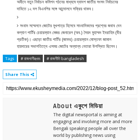
অধীনে
নতুন
নির্বাচন
কমিশন
গঠনের
মাধ্যমে
দ্বাদশ
জাতীয়
সংসদ
নির্বাচনের
দাবিতে
১২
দল
বিএনপির
সঙ্গে
আন্দোলনে
সক্রিয়
থাকব।
সংবাদ
সম্মেলনে
জোটের
মুখপাত্র
হিসেবে
সাংবাদিকদের
প্রশ্নের
জবাব
দেন
(
.)
(
কল্যাণ
পার্টির
চেয়ারম্যান
মেজর
জেনারেল
অব
সৈয়দ
মুহাম্মদ
ইবরাহিম
বীর
)
।
(
)
প্রতীক
এছাড়া
জাতীয়
পার্টির
জাফর
চেয়ারম্যান
মোস্তফা
জামাল
।
হায়দারের
সভাপতিত্বে
এসময়
জোটের
অন্যান্য
নেতারা
উপস্থিত
ছিলেন
Tags
# রাজধানীem
# রাজনীতি bangladesh
Share This
About একুশে মিডিয়া
The digital newsportal is aiming at
engaging and involving more and more
Bengali speaking people all over the
world by publishing news using