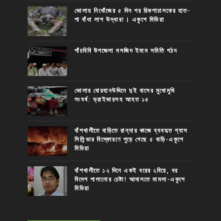
ভোলায় নিখোঁজের ৫ দিন পর রিকশাচালকের হাত-
পা বাঁধা লাশ উদ্ধার!। একুশে মিডিয়া
পাঁচবিবি উপজেলা মসজিদ ইমাম সমিতি গঠন
ভোলার বোরহানউদ্দিনে দুই বাসের মুখোমুখি
সংঘর্ষ: ড্রাইভারসহ আহত ১৫
বাঁশখালীতে বাড়িতে রান্নার কাজে ব্যবহৃত গ্যাস
সিলিন্ডার বিস্ফোরণে পুড়ে গেছে ৫ বাড়ি-একুশে
মিডিয়া
বাঁশখালীতে ১২ দিনে একই বরের ২বিয়ে, বর
বিদেশ পালানোর চেষ্টা! আদালতে মামলা-একুশে
মিডিয়া