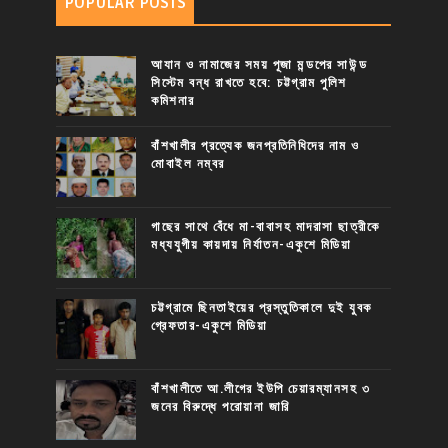
POPULAR POSTS
আযান ও নামাজের সময় পূজা মন্ডপের সাউন্ড
সিস্টেম বন্ধ রাখতে হবে: চট্টগ্রাম পুলিশ
কমিশনার
বাঁশখালীর প্রত্যেক জনপ্রতিনিধিদের নাম ও
মোবাইল নম্বর
গাছের সাথে বেঁধে মা-বাবাসহ মাদরাসা ছাত্রীকে
মধ্যযুগীয় কায়দায় নির্যাতন-একুশে মিডিয়া
চট্টগ্রামে ছিনতাইয়ের প্রস্তুতিকালে দুই যুবক
গ্রেফতার-একুশে মিডিয়া
বাঁশখালীতে আ.লীগের ইউপি চেয়ারম্যানসহ ৩
জনের বিরুদ্ধে পরোয়ানা জারি