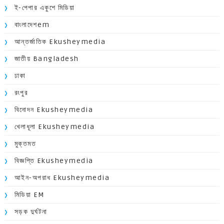
ই-পেপার একুশে মিডিয়া
বাংলাদেশem
আন্তর্জাতিক Ekusheymedia
জাতীয় Bangladesh
ঢাকা
রংপুর
বিনোদন Ekusheymedia
খেলাধূলা Ekusheymedia
মুক্তমত
বিজ্ঞপ্তি Ekusheymedia
আইন-অপরাধ Ekusheymedia
মিডিয়া EM
সড়ক দুর্ঘটনা