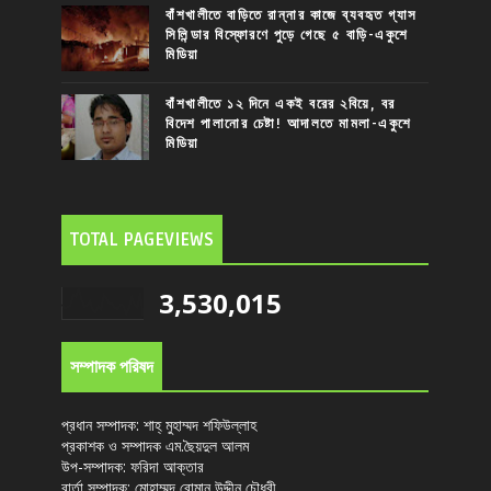
বাঁশখালীতে বাড়িতে রান্নার কাজে ব্যবহৃত গ্যাস
সিলিন্ডার বিস্ফোরণে পুড়ে গেছে ৫ বাড়ি-একুশে
মিডিয়া
বাঁশখালীতে ১২ দিনে একই বরের ২বিয়ে, বর
বিদেশ পালানোর চেষ্টা! আদালতে মামলা-একুশে
মিডিয়া
TOTAL PAGEVIEWS
3,530,015
সম্পাদক পরিষদ
প্রধান সম্পাদক: শাহ্ মুহাম্মদ শফিউল্লাহ
প্রকাশক ও সম্পাদক এম.ছৈয়দুল আলম
উপ-সম্পাদক: ফরিদা আক্তার
বার্তা সম্পাদক: মোহাম্মদ রোমান উদ্দীন চৌধুরী