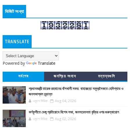
ভিজিট সংখ্যা
TRANSLATE
Powered by
Translate
সর্বশেষ
জনপ্রিয় সংবাদ
মন্তব্যগুলি
প্রধানমন্ত্রী তারেক রহমানের বাঁশখালী সফর: বাহারছড়া সমুদ্রসৈকতে হেলিপ্যাড ও
জনসভাস্থল চূড়ান্ত
একুশে মিডিয়া
Aug 04, 2026
কর্ণফুলীতে ডেঙ্গু প্রতিরোধে বিশেষ সভা, জনসচেতনতা বৃদ্ধির ওপর গুরুত্বারোপ
একুশে মিডিয়া
Aug 02, 2026