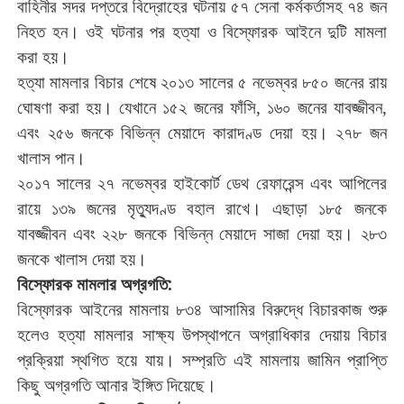
বাহিনীর
সদর
দপ্তরে
বিদ্রোহের
ঘটনায়
৫৭
সেনা
কর্মকর্তাসহ
৭৪
জন
নিহত
হন।
ওই
ঘটনার
পর
হত্যা
ও
বিস্ফোরক
আইনে
দুটি
মামলা
করা
হয়।
হত্যা
মামলার
বিচার
শেষে
২০১৩
সালের
৫
নভেম্বর
৮৫০
জনের
রায়
ঘোষণা
করা
হয়।
যেখানে
১৫২
জনের
ফাঁসি
১৬০
জনের
যাবজ্জীবন
,
,
এবং
২৫৬
জনকে
বিভিন্ন
মেয়াদে
কারাদণ্ড
দেয়া
হয়।
২৭৮
জন
খালাস
পান।
২০১৭
সালের
২৭
নভেম্বর
হাইকোর্ট
ডেথ
রেফারেন্স
এবং
আপিলের
রায়ে
১৩৯
জনের
মৃত্যুদণ্ড
বহাল
রাখে।
এছাড়া
১৮৫
জনকে
যাবজ্জীবন
এবং
২২৮
জনকে
বিভিন্ন
মেয়াদে
সাজা
দেয়া
হয়।
২৮৩
জনকে
খালাস
দেয়া
হয়।
বিস্ফোরক
মামলার
অগ্রগতি
:
বিস্ফোরক
আইনের
মামলায়
৮৩৪
আসামির
বিরুদ্ধে
বিচারকাজ
শুরু
হলেও
হত্যা
মামলার
সাক্ষ্য
উপস্থাপনে
অগ্রাধিকার
দেয়ায়
বিচার
প্রক্রিয়া
স্থগিত
হয়ে
যায়।
সম্প্রতি
এই
মামলায়
জামিন
প্রাপ্তি
কিছু
অগ্রগতি
আনার
ইঙ্গিত
দিয়েছে।