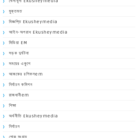
খেলাধূলা Ekusheymedia
মুক্তমত
বিজ্ঞপ্তি Ekusheymedia
আইন-অপরাধ Ekusheymedia
মিডিয়া EM
সড়ক দুর্ঘটনা
সময়ের একুশে
আজকের রশিফলem
নির্বাচন কমিশন
রাজধানীem
শিক্ষা
অর্থনীতি Ekusheymedia
নির্বাচন
শোক সংবাদ