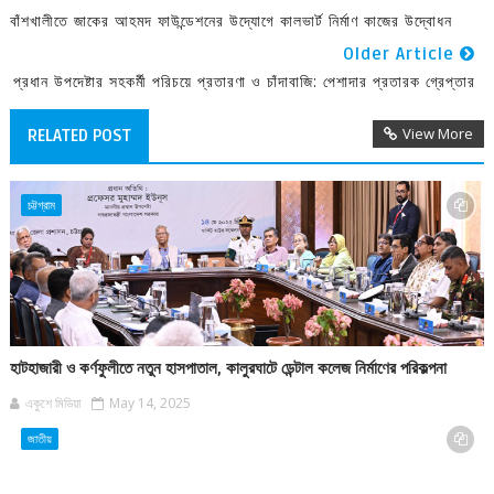
বাঁশখালীতে জাকের আহমদ ফাউন্ডেশনের উদ্যোগে কালভার্ট নির্মাণ কাজের উদ্বোধন
Older Article
প্রধান উপদেষ্টার সহকর্মী পরিচয়ে প্রতারণা ও চাঁদাবাজি: পেশাদার প্রতারক গ্রেপ্তার
View More
RELATED POST
চট্টগ্রাম
হাটহাজারী ও কর্ণফুলীতে নতুন হাসপাতাল, কালুরঘাটে ডেন্টাল কলেজ নির্মাণের পরিকল্পনা
একুশে মিডিয়া
May 14, 2025
জাতীয়