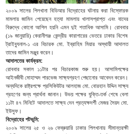
২০০৯
সালের
পিলখানা
বিডিআর
বিদ্রোহের
ঘটনায়
করা
বিস্ফোরক
মামলায়
জামিন
পেয়েছেন
হত্যা
মামলায়
খালাসপ্রাপ্ত
এবং
যাদের
বিরুদ্ধে
কোনো
আপিল
হয়নি
এমন
দুই
শতাধিক
আসামি।
রোববার
১৯
জানুয়ারি
কেরানীগঞ্জ
কেন্দ্রীয়
কারাগারের
ভেতরে
ঢাকার
বিশেষ
(
)
ট্রাইব্যুনাল
১
এর
বিচারক
মো
ইব্রাহিম
মিয়ার
অস্থায়ী
আদালত
-
.
তাদের
জামিন
মঞ্জুর
করেন।
আদালতের
কার্যক্রম
:
রোববার
সকাল
১১টার
পর
বিচারকাজ
শুরু
হয়।
আসামিপক্ষের
আইনজীবী
মোহাম্মদ
পারভেজ
সাক্ষ্যগ্রহণ
পেছানোর
আবেদন
করেন।
অন্যদিকে
রাষ্ট্রপক্ষে
প্রসিকিউটর
আলহাজ
মো
বোরহান
উদ্দিন
সাক্ষ্য
.
গ্রহণের
জন্য
প্রার্থনা
জানান।
উভয়
পক্ষের
যুক্তি
তর্ক
শেষে
বেলা
-
১১টা
৪৭
মিনিটে
আদালতে
সাক্ষ্য
দেন
প্রত্যক্ষদর্শী
মেজর
সৈয়দ
মো
.
ইউসুফ।
বিদ্রোহের
পটভূমি
:
২০০৯
সালের
২৫
ও
২৬
ফেব্রুয়ারি
ঢাকার
পিলখানায়
সীমান্তরক্ষী