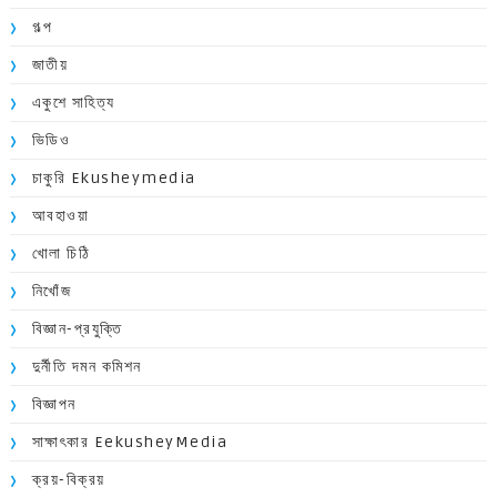
গল্প
জাতীয়
একুশে সাহিত্য
ভিডিও
চাকুরি Ekusheymedia
আবহাওয়া
খোলা চিঠি
নিখোঁজ
বিজ্ঞান-প্রযুক্তি
দুর্নীতি দমন কমিশন
বিজ্ঞাপন
সাক্ষাৎকার EekusheyMedia
ক্রয়-বিক্রয়