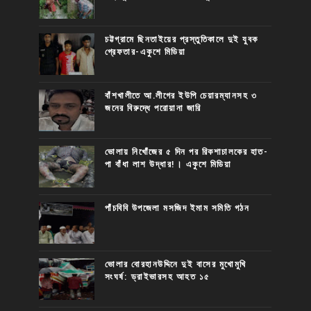
চট্টগ্রামে ছিনতাইয়ের প্রস্তুতিকালে দুই যুবক
গ্রেফতার-একুশে মিডিয়া
বাঁশখালীতে আ.লীগের ইউপি চেয়ারম্যানসহ ৩
জনের বিরুদ্ধে পরোয়ানা জারি
ভোলায় নিখোঁজের ৫ দিন পর রিকশাচালকের হাত-
পা বাঁধা লাশ উদ্ধার!। একুশে মিডিয়া
পাঁচবিবি উপজেলা মসজিদ ইমাম সমিতি গঠন
ভোলার বোরহানউদ্দিনে দুই বাসের মুখোমুখি
সংঘর্ষ: ড্রাইভারসহ আহত ১৫