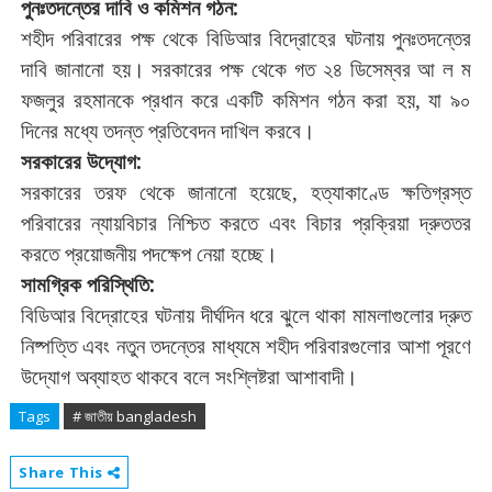
পুনঃতদন্তের
দাবি
ও
কমিশন
গঠন
:
শহীদ
পরিবারের
পক্ষ
থেকে
বিডিআর
বিদ্রোহের
ঘটনায়
পুনঃতদন্তের
দাবি
জানানো
হয়।
সরকারের
পক্ষ
থেকে
গত
২৪
ডিসেম্বর
আ
ল
ম
ফজলুর
রহমানকে
প্রধান
করে
একটি
কমিশন
গঠন
করা
হয়
যা
৯০
,
দিনের
মধ্যে
তদন্ত
প্রতিবেদন
দাখিল
করবে।
সরকারের
উদ্যোগ
:
সরকারের
তরফ
থেকে
জানানো
হয়েছে
হত্যাকাণ্ডে
ক্ষতিগ্রস্ত
,
পরিবারের
ন্যায়বিচার
নিশ্চিত
করতে
এবং
বিচার
প্রক্রিয়া
দ্রুততর
করতে
প্রয়োজনীয়
পদক্ষেপ
নেয়া
হচ্ছে।
সামগ্রিক
পরিস্থিতি
:
বিডিআর
বিদ্রোহের
ঘটনায়
দীর্ঘদিন
ধরে
ঝুলে
থাকা
মামলাগুলোর
দ্রুত
নিষ্পত্তি
এবং
নতুন
তদন্তের
মাধ্যমে
শহীদ
পরিবারগুলোর
আশা
পূরণে
উদ্যোগ
অব্যাহত
থাকবে
বলে
সংশ্লিষ্টরা
আশাবাদী।
Tags
# জাতীয় bangladesh
Share This