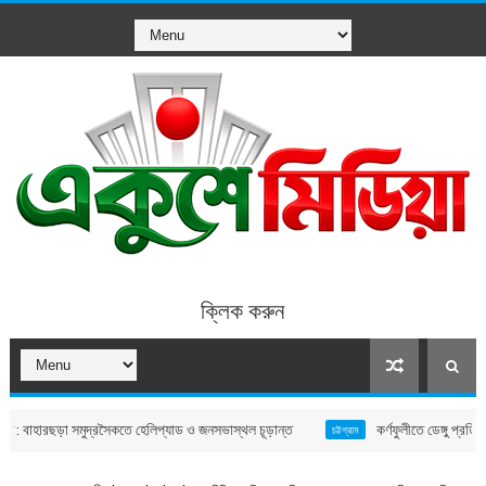
ক্লিক করুন
রছড়া সমুদ্রসৈকতে হেলিপ্যাড ও জনসভাস্থল চূড়ান্ত
কর্ণফুলীতে ডেঙ্গু প্রতিরোধে বিশে
চট্টগ্রাম