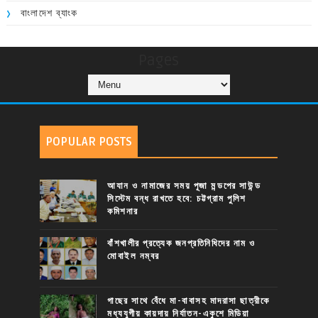
বাংলাদেশ ব্যাংক
Pages
POPULAR POSTS
আযান ও নামাজের সময় পূজা মন্ডপের সাউন্ড
সিস্টেম বন্ধ রাখতে হবে: চট্টগ্রাম পুলিশ
কমিশনার
বাঁশখালীর প্রত্যেক জনপ্রতিনিধিদের নাম ও
মোবাইল নম্বর
গাছের সাথে বেঁধে মা-বাবাসহ মাদরাসা ছাত্রীকে
মধ্যযুগীয় কায়দায় নির্যাতন-একুশে মিডিয়া